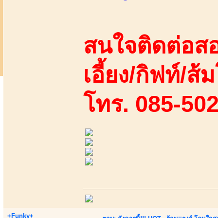
สนใจติดต่อสอ
เอี้ยง/กิฟท์/ส้
โทร. 085-50
+Funky+