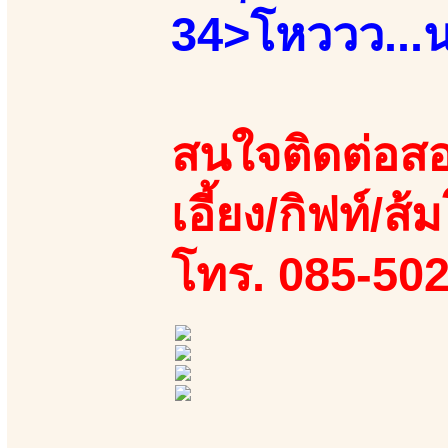
34>โหววว...น
สนใจติดต่อสอ
เอี้ยง/กิฟท์/ส้
โทร. 085-50