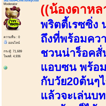
5027899♥Line:funkyclub
Moderator
((น้องดาหล
พริตตี้เรซซิ่
ถึงที่พร้อมค
ความหื่น : 0
ออนไลน์
ชวนน่าร็อคสั
กระทู้: 71,689
โพสต์: 4,936
แอบซน พร้อมท
กับวัย20ต้นๆไร
แล้วจะเล่นบท