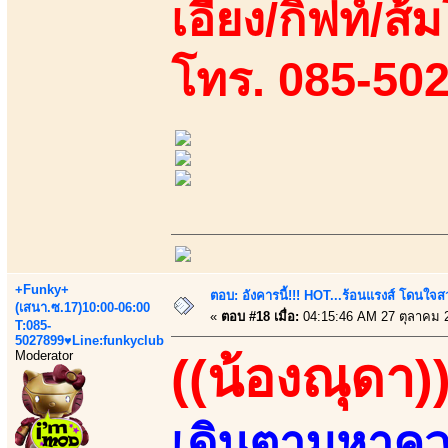
เอี้ยง/กิฟท์/ส้
โทร. 085-50
+Funky+
ตอบ: อังคารนี้!!! HOT...ร้อนแรงส์ โดนใจสว
(เสนา.ซ.17)10:00-06:00
«
ตอบ #18 เมื่อ:
04:15:46 AM 27 ตุลาคม 
T:085-
5027899♥Line:funkyclub
Moderator
((น้องณุดา)
เดินตามหาความ