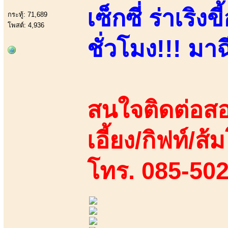
เซ็กซี่ ร่าเริ
กระทู้: 71,689
โพสต์: 4,936
ชั่วโมง!!! มาฉ
สนใจติดต่อสอ
เอี้ยง/กิฟท์/ส้
โทร. 085-50