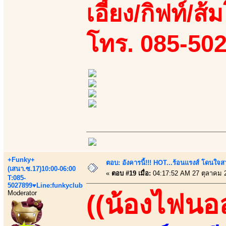
เอี้ยง/กิฟท์/ส้
โทร. 085-50
+Funky+
ตอบ: อังคารนี้!!! HOT...ร้อนแรงส์ โดนใจสว
(เสนา.ซ.17)10:00-06:00
«
ตอบ #19 เมื่อ:
04:17:52 AM 27 ตุลาคม 
T:085-
5027899♥Line:funkyclub
Moderator
((น้องไฟนอ