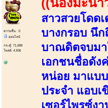
((น้องมะนาว
สาวสวยโดดเด่
บางกรอบ นึกถ
ความหื่น : 0
ออนไลน์
บาณดิตจบมาใ
กระทู้: 71,689
โพสต์: 4,936
เอกชนชื่อดั
หน่อย มาแบ
ประจำ แอบเขิ
เซอร์ไพรซ์งาน