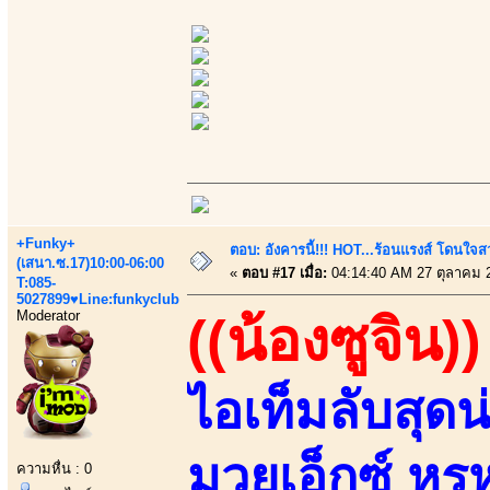
+Funky+
ตอบ: อังคารนี้!!! HOT...ร้อนแรงส์ โดนใจสว
(เสนา.ซ.17)10:00-06:00
«
ตอบ #17 เมื่อ:
04:14:40 AM 27 ตุลาคม 
T:085-
5027899♥Line:funkyclub
Moderator
((น้องซูจิน))
ไอเท็มลับสุด
มวยเอ็กซ์ หร
ความหื่น : 0