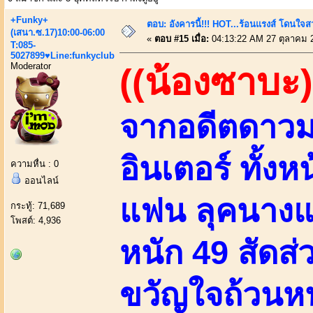
+Funky+
ตอบ: อังคารนี้!!! HOT...ร้อนแรงส์ โดนใจสว
(เสนา.ซ.17)10:00-06:00
«
ตอบ #15 เมื่อ:
04:13:22 AM 27 ตุลาคม 
T:085-
5027899♥Line:funkyclub
Moderator
((น้องซาบะ)
จากอดีตดาวมอ
อินเตอร์ ทั้งห
ความหื่น : 0
ออนไลน์
แฟน ลุคนางแบบ
กระทู้: 71,689
โพสต์: 4,936
หนัก 49 สัดส่
ขวัญใจถ้วนหน