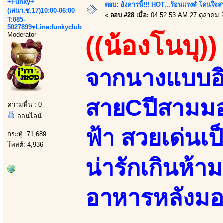
+Funky+
ตอบ: อังคารนี้!!! HOT...ร้อนแรงส์ โดนใจสว
(เสนา.ซ.17)10:00-06:00
«
ตอบ #28 เมื่อ:
04:52:53 AM 27 ตุลาคม 
T:085-
5027899♥Line:funkyclub
Moderator
((น้องโนบุ))
จากนางแบบอิส
สายCปีสามมอ
ความหื่น : 0
ออนไลน์
ฟ้า สวยเด่นเป
กระทู้: 71,689
โพสต์: 4,936
น่ารักเกินห้าม
อาหารหลังมอ