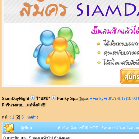
SiamDayNight
ร้านสปา
Funky Spa
+Funky+(เสนา.ซ.17)10:00-
(ผู้ดูแล:
ดีกรีนางแบบ...แท้ทั้งตัว!!!!
หน้า:
1
[
2
]
3
ลงล่าง
ผู้เขียน
หัวข้อ: อังคารนี้!!! HOT...ร้อนแรงส์ โดนใจสวยแ
0 สมาชิก และ 5 บุคคลทั่วไป กำลังดูอยู่