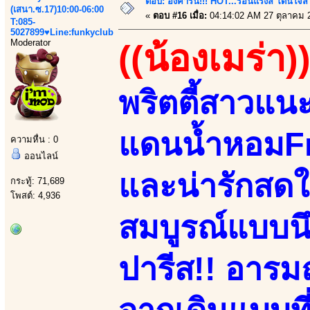
ตอบ: อังคารนี้!!! HOT...ร้อนแรงส์ โดนใจสว
(เสนา.ซ.17)10:00-06:00
«
ตอบ #16 เมื่อ:
04:14:02 AM 27 ตุลาคม 
T:085-
5027899♥Line:funkyclub
Moderator
((น้องเมร่า)
พริตตี้สาวแน
แดนน้ำหอมFr
ความหื่น : 0
ออนไลน์
และน่ารักสดใสย
กระทู้: 71,689
โพสต์: 4,936
สมบูรณ์แบบน
ปารีส!! อารมณ