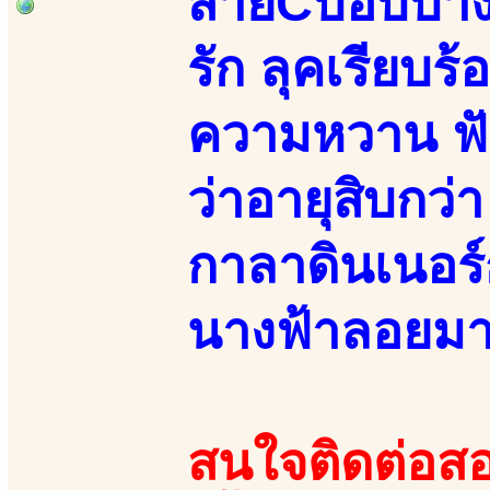
สายCบอบบางSl
รัก ลุคเรียบร
ความหวาน ฟังแ
ว่าอายุสิบกว่
กาลาดินเนอร์
นางฟ้าลอยมา!
สนใจติดต่อสอ