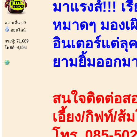
มาแรงส์!!! เ
หมาดๆ มองเผิ
ความหื่น : 0
ออนไลน์
อินเตอร์แต่ล
กระทู้: 71,689
โพสต์: 4,936
ยามยิ้มออกมา!!
สนใจติดต่อสอ
เอี้ยง/กิฟท์/ส
โทร. 085-50