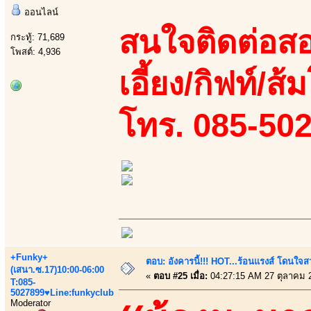
ออนไลน์
สนใจติดต่อสอ
กระทู้: 71,689
โพสต์: 4,936
เอี้ยง/กิฟท์/ส้
โทร. 085-50
+Funky+
ตอบ: อังคารนี้!!! HOT...ร้อนแรงส์ โดนใจสว
(เสนา.ซ.17)10:00-06:00
«
ตอบ #25 เมื่อ:
04:27:15 AM 27 ตุลาคม 
T:085-
5027899♥Line:funkyclub
Moderator