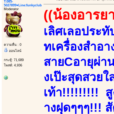
T:085-
5027899♥Line:funkyclub
Moderator
((น้องอารยา
เลิศเลอประทับใ
ทเครื่องสำอา
ความหื่น : 0
ออนไลน์
สายCอายุผ่า
กระทู้: 71,689
โพสต์: 4,936
งเป๊ะสุดสวยใ
เท้า!!!!!!!!!
างฝุดๆๆๆ!!! 