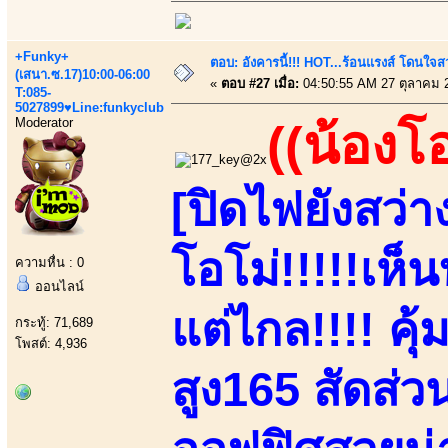
+Funky+
ตอบ: อังคารนี้!!! HOT...ร้อนแรงส์ โดนใจสว
(เสนา.ซ.17)10:00-06:00
«
ตอบ #27 เมื่อ:
04:50:55 AM 27 ตุลาคม 
T:085-
5027899♥Line:funkyclub
Moderator
((น้องโอ
[ปิดไฟยังสว่
โอโม่!!!!!เห
ความหื่น : 0
ออนไลน์
แต่ไกล!!!! คุ้
กระทู้: 71,689
โพสต์: 4,936
สูง165 สัดส่