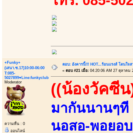
โทร. 085-50
+Funky+
ตอบ: อังคารนี้!!! HOT...ร้อนแรงส์ โดนใจสว
(เสนา.ซ.17)10:00-06:00
«
ตอบ #21 เมื่อ:
04:20:06 AM 27 ตุลาคม 
T:085-
5027899♥Line:funkyclub
Moderator
((น้องวัคซีน
มากันนานๆที 
นอสอ-พอยอบอ!
ความหื่น : 0
ออนไลน์