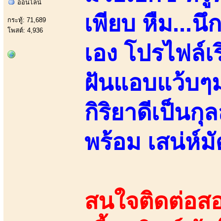
ออนไลน์
เพียบ หืม...น
กระทู้: 71,689
โพสต์: 4,936
เอง โปรไฟล์เ
ฝันแอบแว้บๆ
กิริยาดีเป็นก
พร้อม เสน่ห์มั
สนใจติดต่อสอ