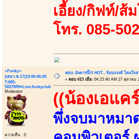
เอี้ยง/กิฟท์/ส้
โทร. 085-50
+Funky+
ตอบ: อังคารนี้!!! HOT...ร้อนแรงส์ โดนใจสว
(เสนา.ซ.17)10:00-06:00
«
ตอบ #23 เมื่อ:
04:23:40 AM 27 ตุลาคม 
T:085-
5027899♥Line:funkyclub
Moderator
((น้องเอแคร์
พึ่งจบมาหมาด
คอมพิวเตอร์
ความหื่น : 0