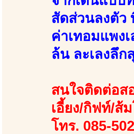
จากเดินแบบที
สัดส่วนลงตัว 
ค่าเทอมแพงเล
ล้น ละเลงลึกส
สนใจติดต่อสอ
เอี้ยง/กิฟท์/ส้
โทร. 085-50