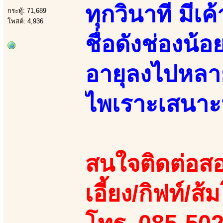
ทุกวินาที มี
กระทู้: 71,689
โพสต์: 4,936
ชื่อดังช่องน้
อายุลงไปหลาย
ไพเราะเสนาะ
สนใจติดต่อสอ
เอี้ยง/กิฟท์/ส้