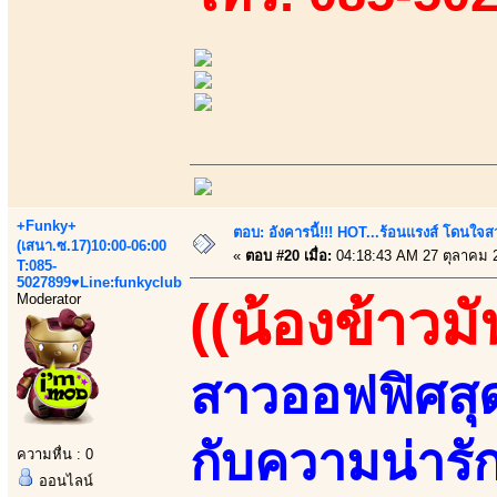
+Funky+
ตอบ: อังคารนี้!!! HOT...ร้อนแรงส์ โดนใจสว
(เสนา.ซ.17)10:00-06:00
«
ตอบ #20 เมื่อ:
04:18:43 AM 27 ตุลาคม 
T:085-
5027899♥Line:funkyclub
Moderator
((น้องข้าวมั
สาวออฟฟิศสุด
กับความน่ารัก
ความหื่น : 0
ออนไลน์