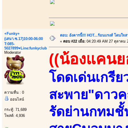
+Funky+
ตอบ: อังคารนี้!!! HOT...ร้อนแรงส์ โดนใจสว
(เสนา.ซ.17)10:00-06:00
«
ตอบ #22 เมื่อ:
04:20:49 AM 27 ตุลาคม 
T:085-
5027899♥Line:funkyclub
Moderator
((น้องแคนย
โดดเด่นเกรีย
สะพาย"ดาวค
ความหื่น : 0
ออนไลน์
รัดย่านกทมชั
กระทู้: 71,689
โพสต์: 4,936