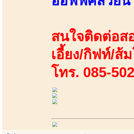
ออฟฟิศสวยน่าร
สนใจติดต่อสอ
เอี้ยง/กิฟท์/ส้
โทร. 085-50