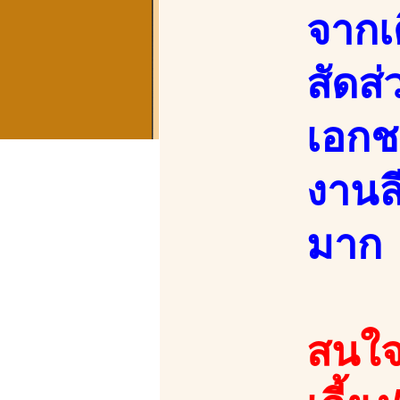
จากเ
สัดส่
เอกช
งานลี
มาก
สนใจ