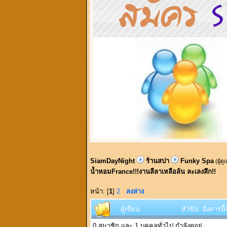
SiamDayNight
ร้านสปา
Funky Spa
(ผู้ด
น้ำหอมFrance!!!งานลีลาเหลือล้น ละเลงลึก!!
หน้า: [
1
]
2
ลงล่าง
ผู้เขียน
หัวข้อ: อังคารน
0 สมาชิก และ 1 บุคคลทั่วไป กำลังดูอยู่