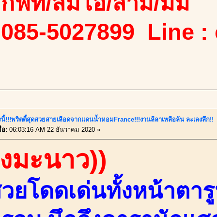
ง/กิฟท์/ส้มโอ/สาม/มิ้ม
 085-5027899 Line :
นี้!!!พริตตี้สุดสวยสายเลือดจากแดนน้ำหอมFrance!!!งานลีลาเหลือล้น ละเลงลึก!!
่อ:
06:03:16 AM 22 ธันวาคม 2020 »
องมะนาว))
วยโดดเด่นทั้งหน้าตาร