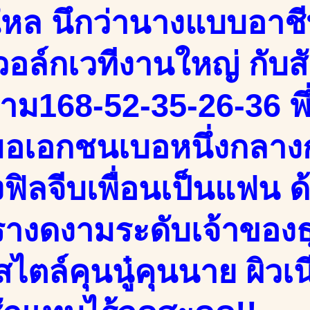
หล นึกว่านางแบบอาช
อล์กเวทีงานใหญ่ กับส
าม168-52-35-26-36 พึ
อเอกชนเบอหนึ่งกลางก
ึงฟิลจีบเพื่อนเป็นแฟน 
รางดงามระดับเจ้าของ
ไตล์คุนนู๋คุนนาย ผิวเน