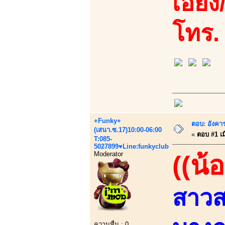
เอี้ย
โทร.
+Funky+
ตอบ: อังคาร
(เสนา.ซ.17)10:00-06:00
«
ตอบ #1 เมื
T:085-
5027899♥Line:funkyclub
Moderator
((น้
สาวส
ความหื่น : 0