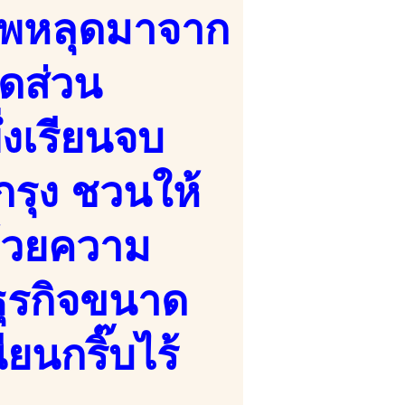
ีพหลุดมาจาก
ัดส่วน
่งเรียนจบ
รุง ชวนให้
ด้วยความ
ธุรกิจขนาด
ียนกริ๊บไร้