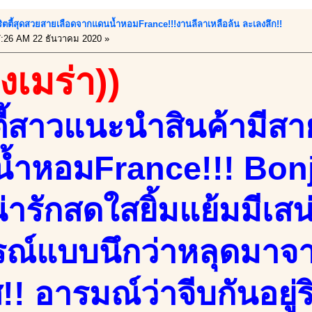
!พริตตี้สุดสวยสายเลือดจากแดนน้ำหอมFrance!!!งานลีลาเหลือล้น ละเลงลึก!!
:26 AM 22 ธันวาคม 2020 »
องเมร่า))
ตี้สาวแนะนำสินค้ามีส
้ำหอมFrance!!! Bonj
ารักสดใสยิ้มแย้มมีเสน่ห
รณ์แบบนึกว่าหลุดมาจ
!! อารมณ์ว่าจีบกันอยู่