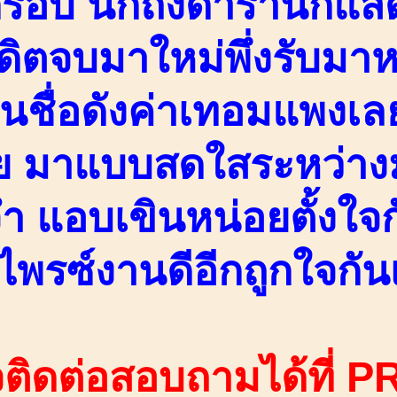
รอบ นึกถึงดารานักแสด
ิตจบมาใหม่พึ่งรับม
นชื่อดังค่าเทอมแพงเ
ย มาแบบสดใสระหว่า
ำ แอบเขินหน่อยตั้งใจ
ไพรซ์งานดีอีกถูกใจกัน
ติดต่อสอบถามได้ที่ PR