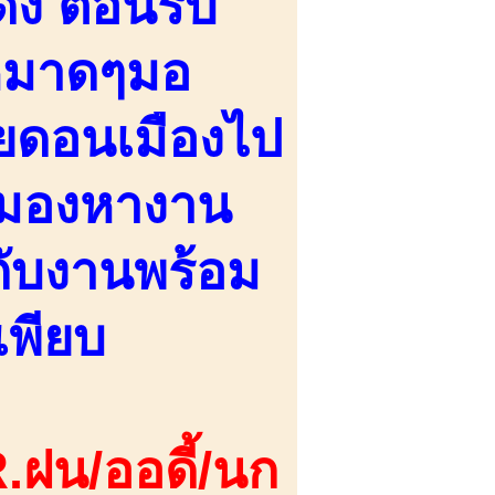
ง ต้อนรับ
าหมาดๆมอ
ลยดอนเมืองไป
งมองหางาน
กับงานพร้อม
เพียบ
.ฝน/ออดี้/นก