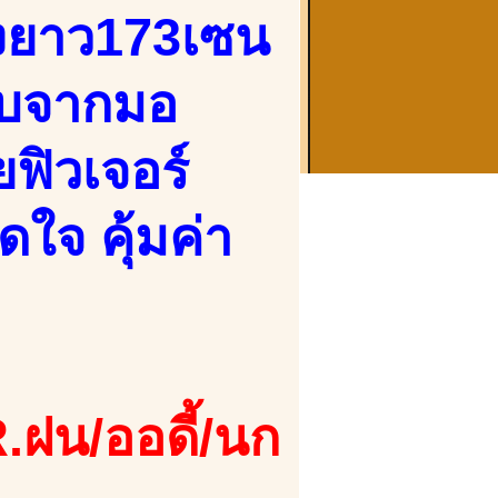
ูงยาว173เซน
งจบจากมอ
ฟิวเจอร์
ดใจ คุ้มค่า
.ฝน/ออดี้/นก