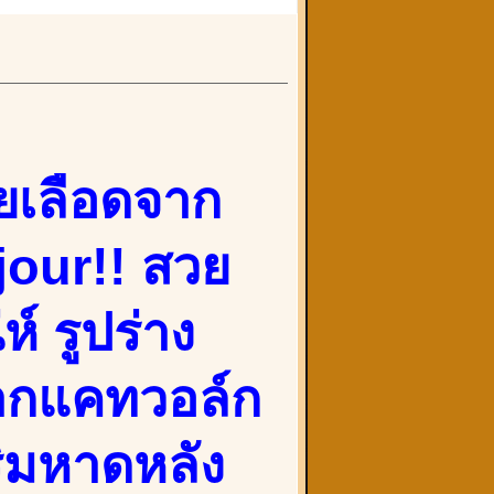
ายเลือดจาก
our!! สวย
์ รูปร่าง
ากแคทวอล์ก
ริมหาดหลัง