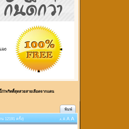
นี้!!!พริตตี้สุดสวยสายเลือดจากแดน
พิมพ์
A
A
าน 12191 ครั้ง)
A
A