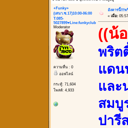
+Funky+
อังคารนี้!!
(เสนา.ซ.17)10:00-06:00
«
เมื่อ:
05:57
T:085-
5027899♥Line:funkyclub
Moderator
((น้
พริต
แดนน
ความหื่น : 0
ออฟไลน์
และน่
กระทู้: 71,604
โพสต์: 4,933
สมบู
ปารีส