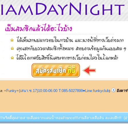
+Funky+(เสนา.ซ.17)10:00-06:00 T:085-5027899♥Line:funkyclub
อังคาร
ูแล:
)
ี้!!!พริตตี้สุดสวยสายเลือดจากแดนน้ำหอมFrance!!!งานลีลาเหลือล้น ละเลงลึก!! (อ่