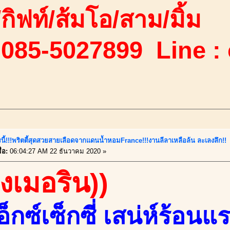
ง/กิฟท์/ส้มโอ/สาม/มิ้ม
 085-5027899 Line :
นี้!!!พริตตี้สุดสวยสายเลือดจากแดนน้ำหอมFrance!!!งานลีลาเหลือล้น ละเลงลึก!!
่อ:
06:04:27 AM 22 ธันวาคม 2020 »
องเมอริน))
็กซ์เซ็กซี่ เสน่ห์ร้อน