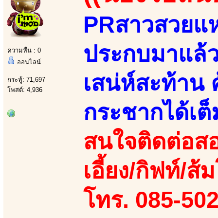
PRสาวสวยแห่ง
ประกบมาแล้วส
ความหื่น : 0
ออนไลน์
เสน่ห์สะท้าน 
กระทู้: 71,697
โพสต์: 4,936
กระชากได้เต็
สนใจติดต่อสอ
เอี้ยง/กิฟท์/ส้
โทร. 085-50