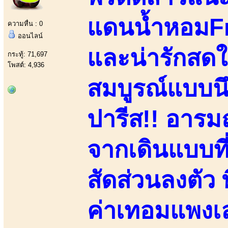
แดนน้ำหอมFr
ความหื่น : 0
ออนไลน์
และน่ารักสดใสย
กระทู้: 71,697
โพสต์: 4,936
สมบูรณ์แบบน
ปารีส!! อารมณ
จากเดินแบบที
สัดส่วนลงตัว 
ค่าเทอมแพงเล