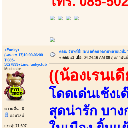
โทร. 085-50
+Funky+
ตอบ: จันทร์นี้!!!พบ อดีตนางงามหลายเวที
(เสนา.ซ.17)10:00-06:00
«
ตอบ #3 เมื่อ:
04:24:16 AM 08 กุมภาพันธ์
T:085-
5027899♥Line:funkyclub
Moderator
((น้องเรนเดีย
โดดเด่นเช้งเด
สุดน่ารัก บา
ความหื่น : 0
ออนไลน์
ในเมือง ยิ้มแ
กระทู้: 71,697