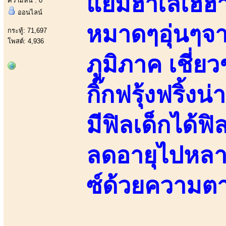
แย้มฮาเลเฮฮา
ความหื่น : 0
ออนไลน์
หมาดๆอุ่นๆจา
กระทู้: 71,697
โพสต์: 4,936
ภูมิภาค เชี่
กิ๊กฟรุ้งฟริ้ง
มีฟิลเด็กได้
ลดอายุไปหลาย
ซ์ด้วยความต