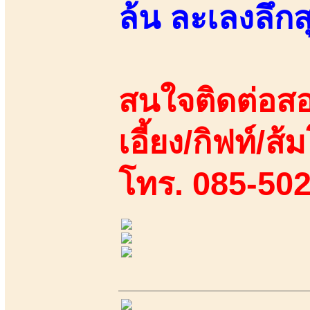
ล้น ละเลงลึกส
สนใจติดต่อสอ
เอี้ยง/กิฟท์/ส้
โทร. 085-50