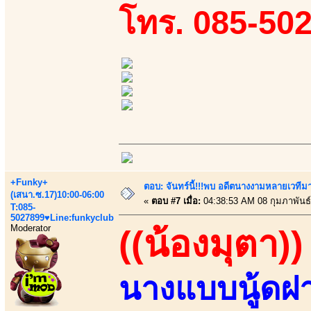
โทร. 085-50
+Funky+
ตอบ: จันทร์นี้!!!พบ อดีตนางงามหลายเวที
(เสนา.ซ.17)10:00-06:00
«
ตอบ #7 เมื่อ:
04:38:53 AM 08 กุมภาพันธ์
T:085-
5027899♥Line:funkyclub
Moderator
((น้องมุตา))
นางแบบนู้ด