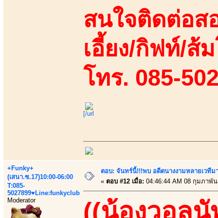
สนใจติดต่อสอ
เอี้ยง/กิฟท์/ส้
โทร. 085-50
[/url
+Funky+
ตอบ: จันทร์นี้!!!พบ อดีตนางงามหลายเวที
(เสนา.ซ.17)10:00-06:00
«
ตอบ #12 เมื่อ:
04:46:44 AM 08 กุมภาพันธ
T:085-
5027899♥Line:funkyclub
Moderator
((น้องวอลนั