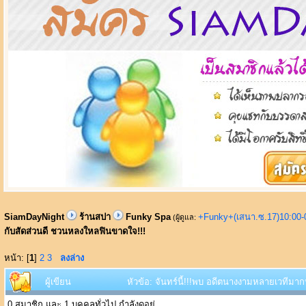
SiamDayNight
ร้านสปา
Funky Spa
+Funky+(เสนา.ซ.17)10:00-
(ผู้ดูแล:
กับสัดส่วนดี ชวนหลงใหลฟินขาดใจ!!!
หน้า: [
1
]
2
3
ลงล่าง
ผู้เขียน
หัวข้อ: จันทร์นี้!!!พบ อดีตนางงามหลายเวทีมา
0 สมาชิก และ 1 บุคคลทั่วไป กำลังดูอยู่