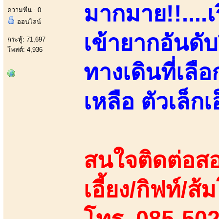
มากมาย!!....เ
ความหื่น : 0
ออนไลน์
เข้ายากอันด
กระทู้: 71,697
โพสต์: 4,936
ทางเดินที่เล
เหลือ ตัวเล็กเอ
สนใจติดต่อสอ
เอี้ยง/กิฟท์/ส้
โทร. 085-50