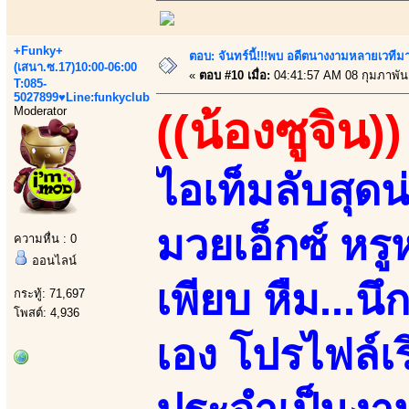
+Funky+
ตอบ: จันทร์นี้!!!พบ อดีตนางงามหลายเวที
(เสนา.ซ.17)10:00-06:00
«
ตอบ #10 เมื่อ:
04:41:57 AM 08 กุมภาพันธ
T:085-
5027899♥Line:funkyclub
Moderator
((น้องซูจิน))
ไอเท็มลับสุด
มวยเอ็กซ์ หร
ความหื่น : 0
ออนไลน์
เพียบ หืม...น
กระทู้: 71,697
โพสต์: 4,936
เอง โปรไฟล์เ