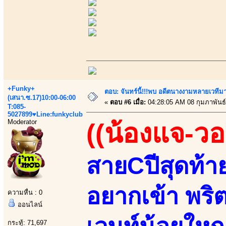
+Funky+
ตอบ: จันทร์นี้!!!พบ อดีตนางงามหลายเวที
(เสนา.ซ.17)10:00-06:00
«
ตอบ #6 เมื่อ:
04:28:05 AM 08 กุมภาพันธ์
T:085-
5027899♥Line:funkyclub
Moderator
((น้องแจ-วอ
สายCปีสุดท้า
อยากเข้า พริต
ความหื่น : 0
ออนไลน์
กระทู้: 71,697