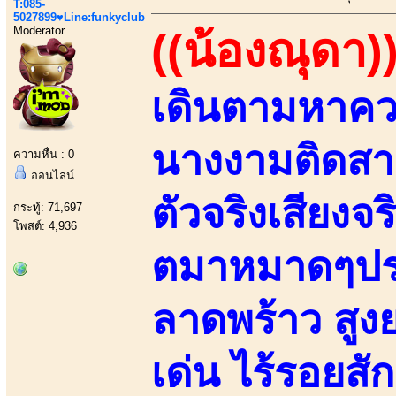
T:085-
5027899♥Line:funkyclub
Moderator
((น้องณุดา)
เดินตามหาความ
นางงามติดสา
ความหื่น : 0
ออนไลน์
ตัวจริงเสียงจร
กระทู้: 71,697
โพสต์: 4,936
ตมาหมาดๆปร
ลาดพร้าว สู
เด่น ไร้รอยสัก