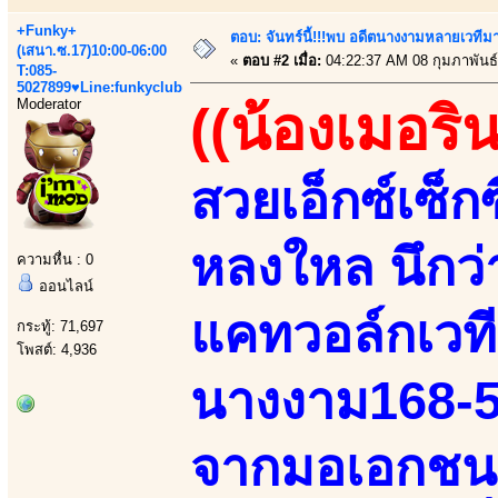
+Funky+
ตอบ: จันทร์นี้!!!พบ อดีตนางงามหลายเวที
(เสนา.ซ.17)10:00-06:00
«
ตอบ #2 เมื่อ:
04:22:37 AM 08 กุมภาพันธ์
T:085-
5027899♥Line:funkyclub
Moderator
((น้องเมอริน
สวยเอ็กซ์เซ็ก
หลงใหล นึกว
ความหื่น : 0
ออนไลน์
แคทวอล์กเวที
กระทู้: 71,697
โพสต์: 4,936
นางงาม168-52
จากมอเอกชนเ