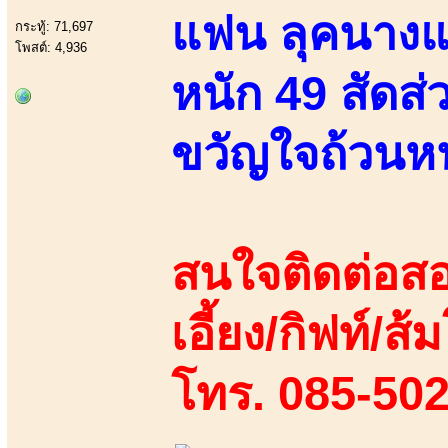
แฟน ลุคนางแบบ
กระทู้: 71,697
โพสต์: 4,936
หนัก 49 สัดส่
ขวัญใจถ้วนหน
สนใจติดต่อสอ
เอี้ยง/กิฟท์/ส้
โทร. 085-50