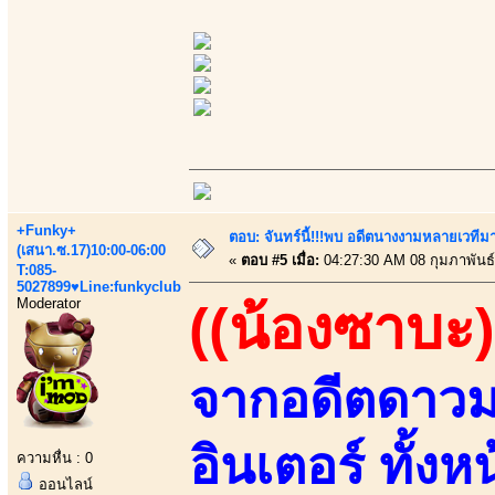
+Funky+
ตอบ: จันทร์นี้!!!พบ อดีตนางงามหลายเวที
(เสนา.ซ.17)10:00-06:00
«
ตอบ #5 เมื่อ:
04:27:30 AM 08 กุมภาพันธ์
T:085-
5027899♥Line:funkyclub
Moderator
((น้องซาบะ)
จากอดีตดาวมอ
อินเตอร์ ทั้งห
ความหื่น : 0
ออนไลน์