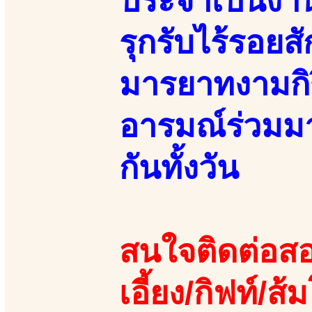
ประจำเป็นงาน
รุกรับไร้รอยส
มารยาทงามกิร
อารมณ์ร่วมมา
กันทั้งวัน
สนใจติดต่อสอ
เอี้ยง/กิฟท์/ส้