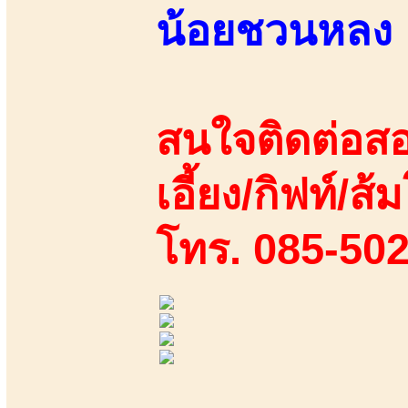
น้อยชวนหลง
สนใจติดต่อสอ
เอี้ยง/กิฟท์/ส้
โทร. 085-50