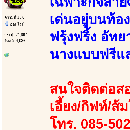
เฉพาะกิจสาย
เด่นอยู่บนท้อง
ความหื่น : 0
ออนไลน์
ฟรุ้งฟริ้ง อัทย
กระทู้: 71,697
โพสต์: 4,936
นางแบบฟรีแลนซ
สนใจติดต่อสอ
เอี้ยง/กิฟท์/ส้
โทร. 085-50