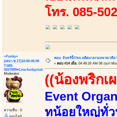
โทร. 085-50
+Funky+
ตอบ: จันทร์นี้!!!พบ อดีตนางงามหลายเวที
(เสนา.ซ.17)10:00-06:00
«
ตอบ #14 เมื่อ:
04:49:26 AM 08 กุมภาพันธ
T:085-
5027899♥Line:funkyclub
Moderator
((น้องพริกเผ
Event Organi
ทน้อยใหญ่ทั่ว
ความหื่น : 0
ออนไลน์