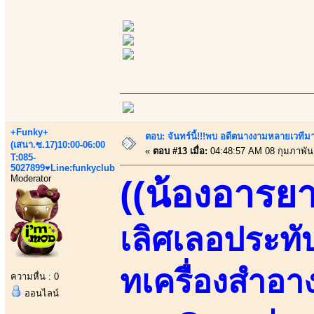
+Funky+
ตอบ: จันทร์นี้!!!พบ อดีตนางงามหลายเวที
(เสนา.ซ.17)10:00-06:00
«
ตอบ #13 เมื่อ:
04:48:57 AM 08 กุมภาพันธ
T:085-
5027899♥Line:funkyclub
Moderator
((น้องอารยา
เลิศเลอประทับใ
ทเครื่องสำอา
ความหื่น : 0
ออนไลน์