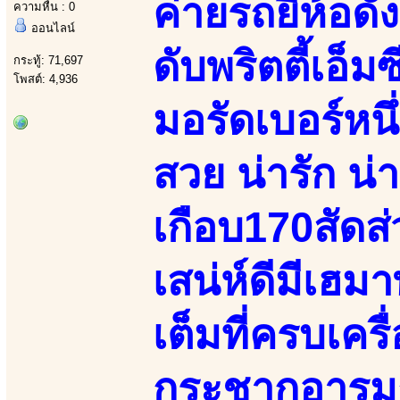
ค่ายรถยี่ห้อด
ความหื่น : 0
ออนไลน์
ดับพริตตี้เอ
กระทู้: 71,697
โพสต์: 4,936
มอรัดเบอร์หน
สวย น่ารัก น่
เกือบ170สัดส
เสน่ห์ดีมีเฮ
เต็มที่ครบเคร
กระชากอารมณ