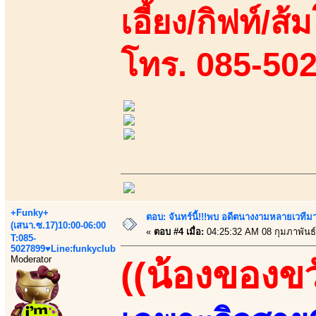
เอี้ยง/กิฟท์/ส้
โทร. 085-50
+Funky+
ตอบ: จันทร์นี้!!!พบ อดีตนางงามหลายเวที
(เสนา.ซ.17)10:00-06:00
«
ตอบ #4 เมื่อ:
04:25:32 AM 08 กุมภาพันธ์
T:085-
5027899♥Line:funkyclub
Moderator
((น้องของขว