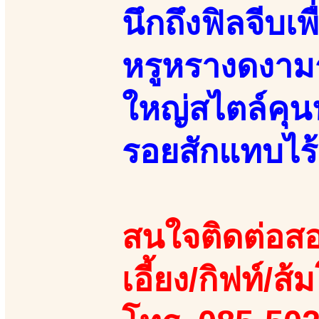
นึกถึงฟิลจีบเ
หรูหรางดงามร
ใหญ่สไตล์คุนนู
รอยสักแทบไร้
สนใจติดต่อสอ
เอี้ยง/กิฟท์/ส้