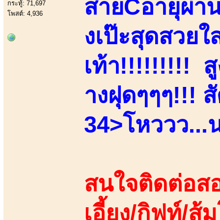
สายCอายุผ่า
กระทู้: 71,697
โพสต์: 4,936
งเป๊ะสุดสวยใ
เท้า!!!!!!!!!
างฝุดๆๆๆ!!! 
34>โหววว...น
สนใจติดต่อสอ
เอี้ยง/กิฟท์/ส้