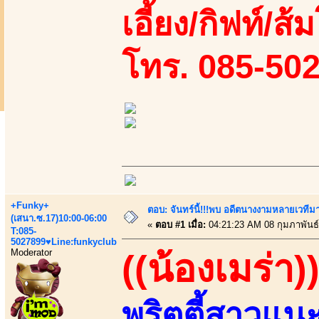
เอี้ยง/กิฟท์/ส้
โทร. 085-50
+Funky+
ตอบ: จันทร์นี้!!!พบ อดีตนางงามหลายเวที
(เสนา.ซ.17)10:00-06:00
«
ตอบ #1 เมื่อ:
04:21:23 AM 08 กุมภาพันธ์
T:085-
5027899♥Line:funkyclub
Moderator
((น้องเมร่า)
พริตตี้สาวแน