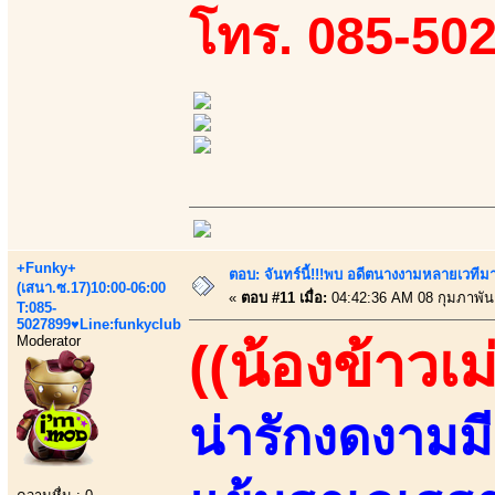
โทร. 085-50
+Funky+
ตอบ: จันทร์นี้!!!พบ อดีตนางงามหลายเวที
(เสนา.ซ.17)10:00-06:00
«
ตอบ #11 เมื่อ:
04:42:36 AM 08 กุมภาพันธ
T:085-
5027899♥Line:funkyclub
Moderator
((น้องข้าวเม
น่ารักงดงามมีเส