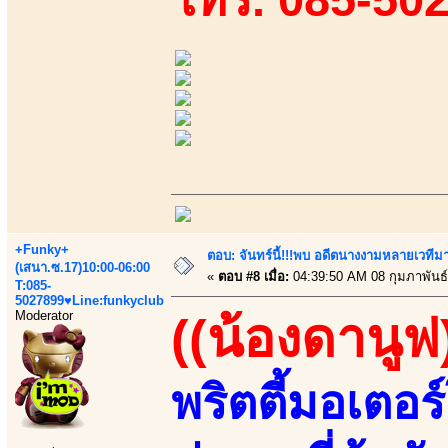
+Funky+
ตอบ: จันทร์นี้!!!พบ อดีตนางงามหลายเวที
(เสนา.ซ.17)10:00-06:00
«
ตอบ #8 เมื่อ:
04:39:50 AM 08 กุมภาพันธ์
T:085-
5027899♥Line:funkyclub
Moderator
((น้องดานูฟ
พริตตี้มอเตอร์