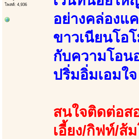
เวนท์น้อยใหญ
โพสต์: 4,936
อย่างคล่องแค
ขาวเนียนโอโม
กับความโอนอ่
ปริ่มอิ่มเอมใจ
สนใจติดต่อสอ
เอี้ยง/กิฟท์/ส้