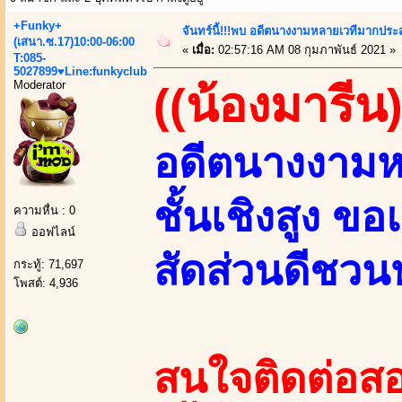
+Funky+
จันทร์นี้!!!พบ อดีตนางงามหลายเวทีมากประ
(เสนา.ซ.17)10:00-06:00
«
เมื่อ:
02:57:16 AM 08 กุมภาพันธ์ 2021 »
T:085-
5027899♥Line:funkyclub
Moderator
((น้องมารีน)
อดีตนางงามห
ชั้นเชิงสูง ข
ความหื่น : 0
ออฟไลน์
สัดส่วนดีชว
กระทู้: 71,697
โพสต์: 4,936
สนใจติดต่อสอ