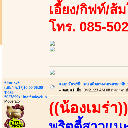
เอี้ยง/กิฟท์/ส้
โทร. 085-50
+Funky+
ตอบ: จันทร์นี้!!!พบ อดีตนางงามหลายเวที
(เสนา.ซ.17)10:00-06:00
«
ตอบ #1 เมื่อ:
04:21:23 AM 08 กุมภาพันธ์
T:085-
5027899♥Line:funkyclub
Moderator
((น้องเมร่า)
พริตตี้สาวแน