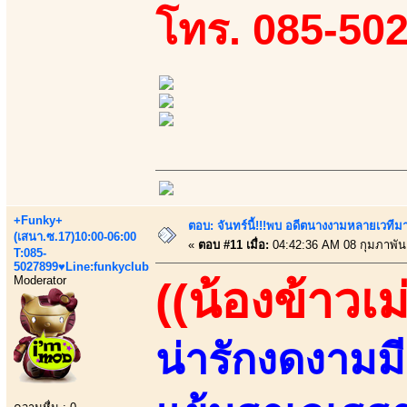
โทร. 085-50
+Funky+
ตอบ: จันทร์นี้!!!พบ อดีตนางงามหลายเวที
(เสนา.ซ.17)10:00-06:00
«
ตอบ #11 เมื่อ:
04:42:36 AM 08 กุมภาพันธ
T:085-
5027899♥Line:funkyclub
Moderator
((น้องข้าวเม
น่ารักงดงามมีเส