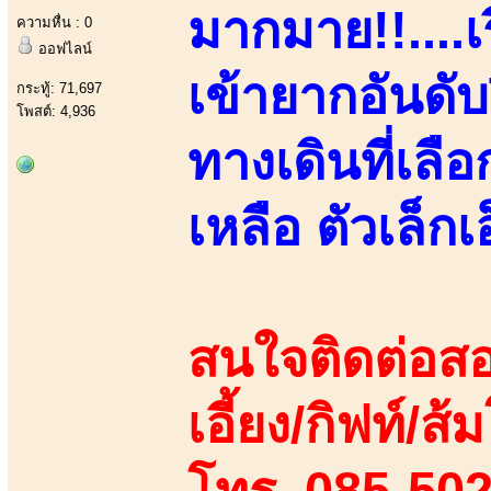
มากมาย!!....เ
ความหื่น : 0
ออฟไลน์
เข้ายากอันด
กระทู้: 71,697
โพสต์: 4,936
ทางเดินที่เล
เหลือ ตัวเล็กเอ
สนใจติดต่อสอ
เอี้ยง/กิฟท์/ส้
โทร. 085-50