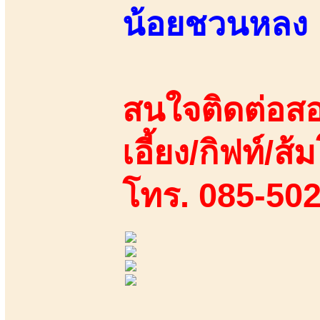
น้อยชวนหลง
สนใจติดต่อสอ
เอี้ยง/กิฟท์/ส้
โทร. 085-50