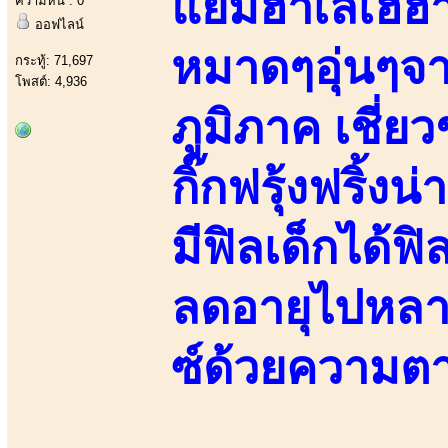
แย้มฮาเลเฮฮา
ความหื่น : 0
ออฟไลน์
หมาดๆอุ่นๆจา
กระทู้: 71,697
โพสต์: 4,936
ภูมิภาค เชี่
กิ๊กฟรุ้งฟริ้ง
มีฟิลเด็กได้
ลดอายุไปหลาย
ซ์ด้วยความต