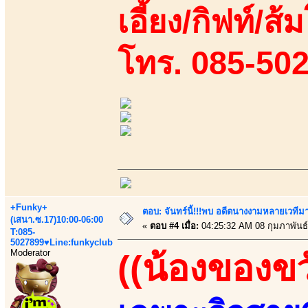
เอี้ยง/กิฟท์/ส้
โทร. 085-50
+Funky+
ตอบ: จันทร์นี้!!!พบ อดีตนางงามหลายเวที
(เสนา.ซ.17)10:00-06:00
«
ตอบ #4 เมื่อ:
04:25:32 AM 08 กุมภาพันธ์
T:085-
5027899♥Line:funkyclub
Moderator
((น้องของขว