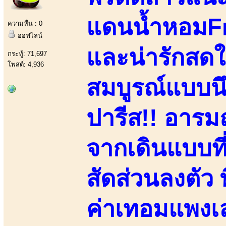
แดนน้ำหอมFr
ความหื่น : 0
ออฟไลน์
และน่ารักสดใสย
กระทู้: 71,697
โพสต์: 4,936
สมบูรณ์แบบน
ปารีส!! อารมณ
จากเดินแบบที
สัดส่วนลงตัว 
ค่าเทอมแพงเล