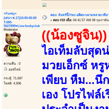
+Funky+
ตอบ: จันทร์นี้!!!พบ อดีตนางงามหลายเวที
(เสนา.ซ.17)10:00-06:00
«
ตอบ #10 เมื่อ:
04:41:57 AM 08 กุมภาพันธ
T:085-
5027899♥Line:funkyclub
Moderator
((น้องซูจิน))
ไอเท็มลับสุด
มวยเอ็กซ์ หร
ความหื่น : 0
ออฟไลน์
เพียบ หืม...น
กระทู้: 71,697
โพสต์: 4,936
เอง โปรไฟล์เ