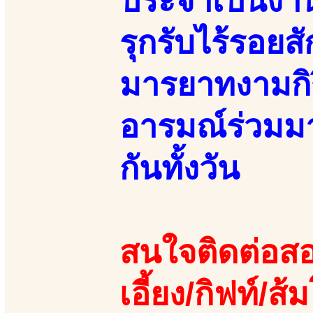
ประจำเป็นงาน
รุกรับไร้รอยส
มารยาทงามกิร
อารมณ์ร่วมมา
กันทั้งวัน
สนใจติดต่อสอ
เอี้ยง/กิฟท์/ส้