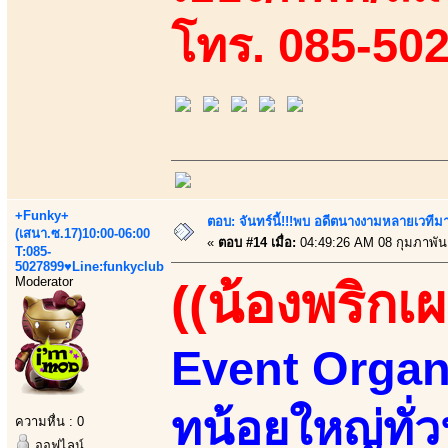
โทร. 085-50
+Funky+
ตอบ: จันทร์นี้!!!พบ อดีตนางงามหลายเวที
(เสนา.ซ.17)10:00-06:00
«
ตอบ #14 เมื่อ:
04:49:26 AM 08 กุมภาพันธ
T:085-
5027899♥Line:funkyclub
Moderator
((น้องพริกเผ
Event Organi
ทน้อยใหญ่ทั่ว
ความหื่น : 0
ออฟไลน์