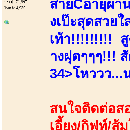
สายCอายุผ่า
กระทู้: 71,697
โพสต์: 4,936
งเป๊ะสุดสวยใ
เท้า!!!!!!!!!
างฝุดๆๆๆ!!! 
34>โหววว...น
สนใจติดต่อสอ
เอี้ยง/กิฟท์/ส้