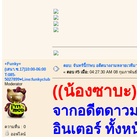
+Funky+
ตอบ: จันทร์นี้!!!พบ อดีตนางงามหลายเวที
(เสนา.ซ.17)10:00-06:00
«
ตอบ #5 เมื่อ:
04:27:30 AM 08 กุมภาพันธ์
T:085-
5027899♥Line:funkyclub
Moderator
((น้องซาบะ)
จากอดีตดาวมอ
อินเตอร์ ทั้งห
ความหื่น : 0
ออฟไลน์