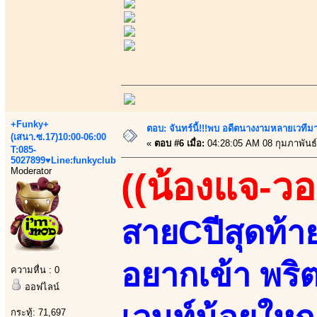
+Funky+
ตอบ: จันทร์นี้!!!พบ อดีตนางงามหลายเวที
(เสนา.ซ.17)10:00-06:00
«
ตอบ #6 เมื่อ:
04:28:05 AM 08 กุมภาพันธ์
T:085-
5027899♥Line:funkyclub
Moderator
((น้องแจ-วอ
สายCปีสุดท้า
อยากเข้า พริต
ความหื่น : 0
ออฟไลน์
กระทู้: 71,697