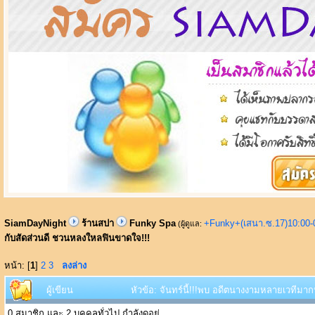
SiamDayNight
ร้านสปา
Funky Spa
+Funky+(เสนา.ซ.17)10:00-
(ผู้ดูแล:
กับสัดส่วนดี ชวนหลงใหลฟินขาดใจ!!!
หน้า: [
1
]
2
3
ลงล่าง
ผู้เขียน
หัวข้อ: จันทร์นี้!!!พบ อดีตนางงามหลายเวทีมา
0 สมาชิก และ 2 บุคคลทั่วไป กำลังดูอยู่