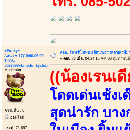
โทร. 085-50
+Funky+
ตอบ: จันทร์นี้!!!พบ อดีตนางงามหลายเวที
(เสนา.ซ.17)10:00-06:00
«
ตอบ #3 เมื่อ:
04:24:16 AM 08 กุมภาพันธ์
T:085-
5027899♥Line:funkyclub
Moderator
((น้องเรนเดีย
โดดเด่นเช้งเด
สุดน่ารัก บา
ความหื่น : 0
ออฟไลน์
ในเมือง ยิ้มแ
กระทู้: 71,697