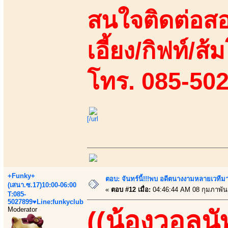
สนใจติดต่อสอ
เอี้ยง/กิฟท์/ส้
โทร. 085-50
[/url
+Funky+
ตอบ: จันทร์นี้!!!พบ อดีตนางงามหลายเวที
(เสนา.ซ.17)10:00-06:00
«
ตอบ #12 เมื่อ:
04:46:44 AM 08 กุมภาพันธ
T:085-
5027899♥Line:funkyclub
Moderator
((น้องวอลนั