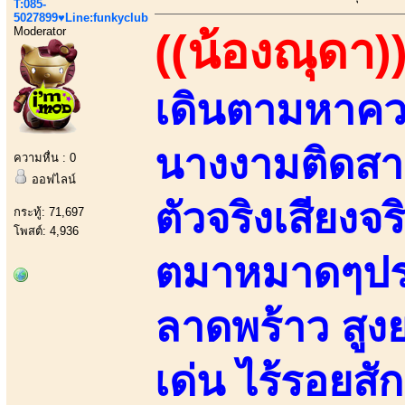
T:085-
5027899♥Line:funkyclub
Moderator
((น้องณุดา)
เดินตามหาความ
นางงามติดสา
ความหื่น : 0
ออฟไลน์
ตัวจริงเสียงจร
กระทู้: 71,697
โพสต์: 4,936
ตมาหมาดๆปร
ลาดพร้าว สู
เด่น ไร้รอยสัก