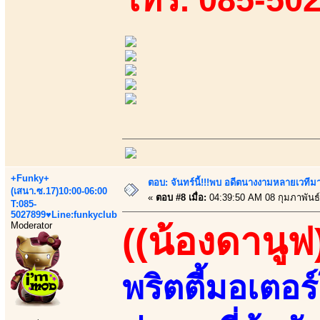
+Funky+
ตอบ: จันทร์นี้!!!พบ อดีตนางงามหลายเวที
(เสนา.ซ.17)10:00-06:00
«
ตอบ #8 เมื่อ:
04:39:50 AM 08 กุมภาพันธ์
T:085-
5027899♥Line:funkyclub
Moderator
((น้องดานูฟ
พริตตี้มอเตอร์