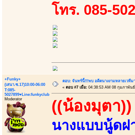
โทร. 085-50
+Funky+
ตอบ: จันทร์นี้!!!พบ อดีตนางงามหลายเวที
(เสนา.ซ.17)10:00-06:00
«
ตอบ #7 เมื่อ:
04:38:53 AM 08 กุมภาพันธ์
T:085-
5027899♥Line:funkyclub
Moderator
((น้องมุตา))
นางแบบนู้ด