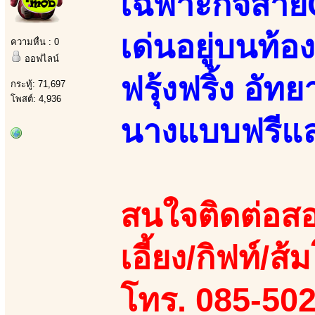
เฉพาะกิจสาย
เด่นอยู่บนท้อง
ความหื่น : 0
ออฟไลน์
ฟรุ้งฟริ้ง อัทย
กระทู้: 71,697
โพสต์: 4,936
นางแบบฟรีแลนซ
สนใจติดต่อสอ
เอี้ยง/กิฟท์/ส้
โทร. 085-50