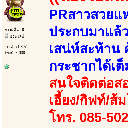
PRสาวสวยแห่ง
ประกบมาแล้วส
ความหื่น : 0
ออฟไลน์
เสน่ห์สะท้าน 
กระทู้: 71,697
โพสต์: 4,936
กระชากได้เต็
สนใจติดต่อสอ
เอี้ยง/กิฟท์/ส้
โทร. 085-50