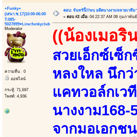
+Funky+
ตอบ: จันทร์นี้!!!พบ อดีตนางงามหลายเวที
(เสนา.ซ.17)10:00-06:00
«
ตอบ #2 เมื่อ:
04:22:37 AM 08 กุมภาพันธ์
T:085-
5027899♥Line:funkyclub
Moderator
((น้องเมอริน
สวยเอ็กซ์เซ็ก
หลงใหล นึกว
ความหื่น : 0
ออฟไลน์
แคทวอล์กเวที
กระทู้: 71,697
โพสต์: 4,936
นางงาม168-52
จากมอเอกชนเ