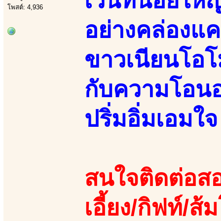
เวนท์น้อยใหญ
โพสต์: 4,936
อย่างคล่องแค
ขาวเนียนโอโม
กับความโอนอ่
ปริ่มอิ่มเอมใจ
สนใจติดต่อสอ
เอี้ยง/กิฟท์/ส้