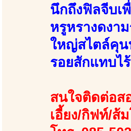
นึกถึงฟิลจีบเ
หรูหรางดงามร
ใหญ่สไตล์คุนนู
รอยสักแทบไร้
สนใจติดต่อสอ
เอี้ยง/กิฟท์/ส้