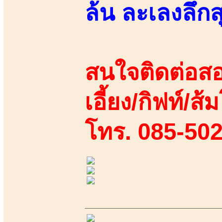
ล้น ละเลงลึกส
สนใจติดต่อสอ
เอี้ยง/กิฟท์/ส้
โทร. 085-50