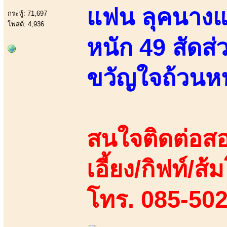
แฟน ลุคนางแบบ
กระทู้: 71,697
โพสต์: 4,936
หนัก 49 สัดส่
ขวัญใจถ้วนหน
สนใจติดต่อสอ
เอี้ยง/กิฟท์/ส้
โทร. 085-50