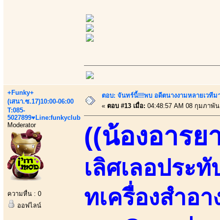
+Funky+
ตอบ: จันทร์นี้!!!พบ อดีตนางงามหลายเวที
(เสนา.ซ.17)10:00-06:00
«
ตอบ #13 เมื่อ:
04:48:57 AM 08 กุมภาพันธ
T:085-
5027899♥Line:funkyclub
Moderator
((น้องอารยา
เลิศเลอประทับใ
ทเครื่องสำอา
ความหื่น : 0
ออฟไลน์