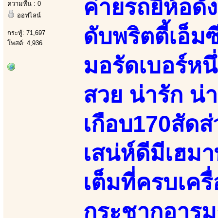
ค่ายรถยี่ห้อด
ความหื่น : 0
ออฟไลน์
ดับพริตตี้เอ
กระทู้: 71,697
โพสต์: 4,936
มอรัดเบอร์หน
สวย น่ารัก น่
เกือบ170สัดส
เสน่ห์ดีมีเฮ
เต็มที่ครบเคร
กระชากอารมณ