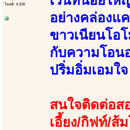
เวนท์น้อยใหญ
โพสต์: 4,936
อย่างคล่องแค
ขาวเนียนโอโม
กับความโอนอ่
ปริ่มอิ่มเอมใจ
สนใจติดต่อสอ
เอี้ยง/กิฟท์/ส้