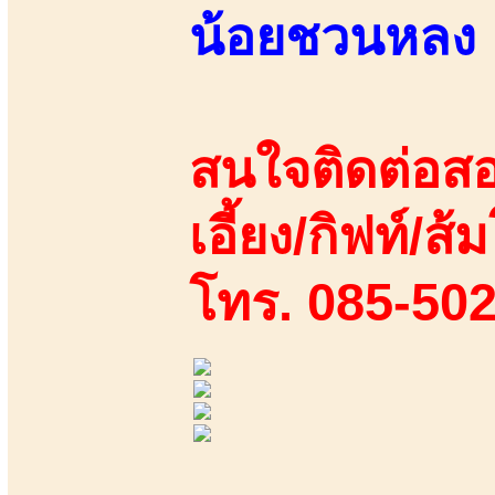
น้อยชวนหลง
สนใจติดต่อสอ
เอี้ยง/กิฟท์/ส้
โทร. 085-50