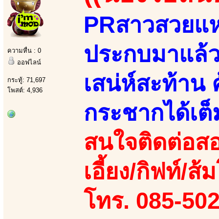
PRสาวสวยแห่ง
ประกบมาแล้วส
ความหื่น : 0
ออฟไลน์
เสน่ห์สะท้าน 
กระทู้: 71,697
โพสต์: 4,936
กระชากได้เต็
สนใจติดต่อสอ
เอี้ยง/กิฟท์/ส้
โทร. 085-50