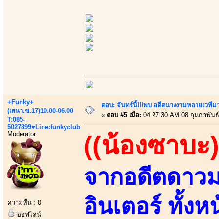
+Funky+
ตอบ: จันทร์นี้!!!พบ อดีตนางงามหลายเวที
(เสนา.ซ.17)10:00-06:00
«
ตอบ #5 เมื่อ:
04:27:30 AM 08 กุมภาพันธ์
T:085-
5027899♥Line:funkyclub
Moderator
((น้องซาบะ)
จากอดีตดาวมอ
อินเตอร์ ทั้งห
ความหื่น : 0
ออฟไลน์