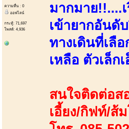
มากมาย!!....เ
ความหื่น : 0
ออฟไลน์
เข้ายากอันด
กระทู้: 71,697
โพสต์: 4,936
ทางเดินที่เล
เหลือ ตัวเล็กเอ
สนใจติดต่อสอ
เอี้ยง/กิฟท์/ส้
โทร. 085-50