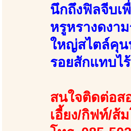
นึกถึงฟิลจีบเ
หรูหรางดงามร
ใหญ่สไตล์คุนนู
รอยสักแทบไร้
สนใจติดต่อสอ
เอี้ยง/กิฟท์/ส้