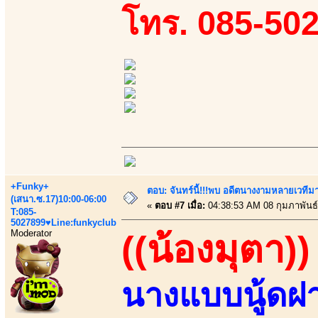
โทร. 085-50
+Funky+
ตอบ: จันทร์นี้!!!พบ อดีตนางงามหลายเวที
(เสนา.ซ.17)10:00-06:00
«
ตอบ #7 เมื่อ:
04:38:53 AM 08 กุมภาพันธ์
T:085-
5027899♥Line:funkyclub
Moderator
((น้องมุตา))
นางแบบนู้ด