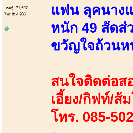
แฟน ลุคนางแบบ
กระทู้: 71,697
โพสต์: 4,936
หนัก 49 สัดส่
ขวัญใจถ้วนหน
สนใจติดต่อสอ
เอี้ยง/กิฟท์/ส้
โทร. 085-50