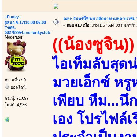
+Funky+
ตอบ: จันทร์นี้!!!พบ อดีตนางงามหลายเวที
(เสนา.ซ.17)10:00-06:00
«
ตอบ #10 เมื่อ:
04:41:57 AM 08 กุมภาพันธ
T:085-
5027899♥Line:funkyclub
Moderator
((น้องซูจิน))
ไอเท็มลับสุด
มวยเอ็กซ์ หร
ความหื่น : 0
ออฟไลน์
เพียบ หืม...น
กระทู้: 71,697
โพสต์: 4,936
เอง โปรไฟล์เ