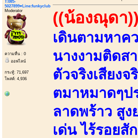
T:085-
5027899♥Line:funkyclub
Moderator
((น้องณุดา)
เดินตามหาความ
นางงามติดสา
ความหื่น : 0
ออฟไลน์
ตัวจริงเสียงจร
กระทู้: 71,697
โพสต์: 4,936
ตมาหมาดๆปร
ลาดพร้าว สู
เด่น ไร้รอยสัก