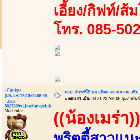
เอี้ยง/กิฟท์/ส้
โทร. 085-50
+Funky+
ตอบ: จันทร์นี้!!!พบ อดีตนางงามหลายเวที
(เสนา.ซ.17)10:00-06:00
«
ตอบ #1 เมื่อ:
04:21:23 AM 08 กุมภาพันธ์
T:085-
5027899♥Line:funkyclub
Moderator
((น้องเมร่า)
พริตตี้สาวแน