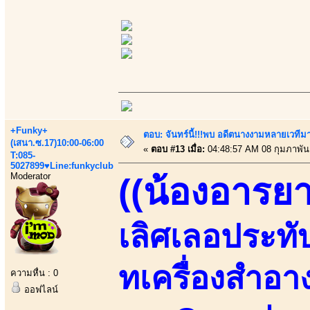
+Funky+
ตอบ: จันทร์นี้!!!พบ อดีตนางงามหลายเวที
(เสนา.ซ.17)10:00-06:00
«
ตอบ #13 เมื่อ:
04:48:57 AM 08 กุมภาพันธ
T:085-
5027899♥Line:funkyclub
Moderator
((น้องอารยา
เลิศเลอประทับใ
ทเครื่องสำอา
ความหื่น : 0
ออฟไลน์