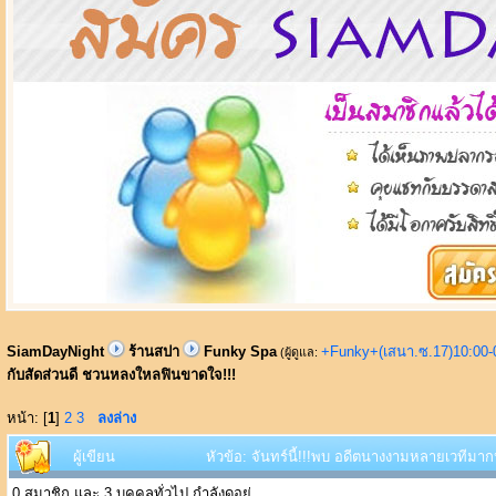
SiamDayNight
ร้านสปา
Funky Spa
+Funky+(เสนา.ซ.17)10:00-
(ผู้ดูแล:
กับสัดส่วนดี ชวนหลงใหลฟินขาดใจ!!!
หน้า: [
1
]
2
3
ลงล่าง
ผู้เขียน
หัวข้อ: จันทร์นี้!!!พบ อดีตนางงามหลายเวทีมา
0 สมาชิก และ 3 บุคคลทั่วไป กำลังดูอยู่