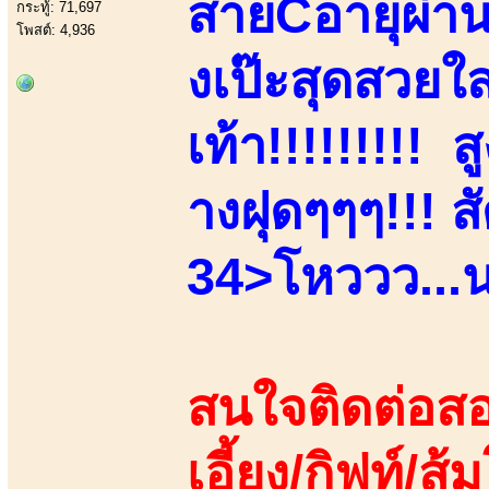
สายCอายุผ่า
กระทู้: 71,697
โพสต์: 4,936
งเป๊ะสุดสวยใ
เท้า!!!!!!!!!
างฝุดๆๆๆ!!! 
34>โหววว...น
สนใจติดต่อสอ
เอี้ยง/กิฟท์/ส้