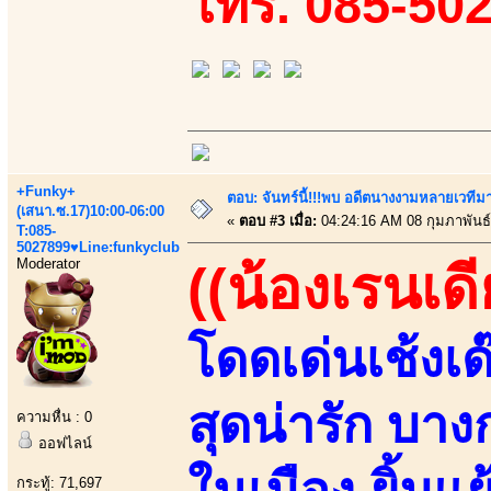
โทร. 085-50
+Funky+
ตอบ: จันทร์นี้!!!พบ อดีตนางงามหลายเวที
(เสนา.ซ.17)10:00-06:00
«
ตอบ #3 เมื่อ:
04:24:16 AM 08 กุมภาพันธ์
T:085-
5027899♥Line:funkyclub
Moderator
((น้องเรนเดีย
โดดเด่นเช้งเด
สุดน่ารัก บา
ความหื่น : 0
ออฟไลน์
ในเมือง ยิ้มแ
กระทู้: 71,697