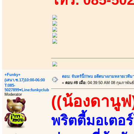
+Funky+
ตอบ: จันทร์นี้!!!พบ อดีตนางงามหลายเวที
(เสนา.ซ.17)10:00-06:00
«
ตอบ #8 เมื่อ:
04:39:50 AM 08 กุมภาพันธ์
T:085-
5027899♥Line:funkyclub
Moderator
((น้องดานูฟ
พริตตี้มอเตอร์