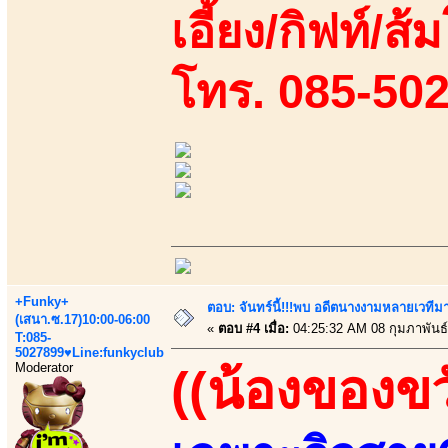
เอี้ยง/กิฟท์/ส้
โทร. 085-50
+Funky+
ตอบ: จันทร์นี้!!!พบ อดีตนางงามหลายเวที
(เสนา.ซ.17)10:00-06:00
«
ตอบ #4 เมื่อ:
04:25:32 AM 08 กุมภาพันธ์
T:085-
5027899♥Line:funkyclub
Moderator
((น้องของขว