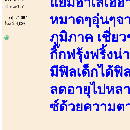
แย้มฮาเลเฮฮา
ความหื่น : 0
ออฟไลน์
หมาดๆอุ่นๆจา
กระทู้: 71,697
โพสต์: 4,936
ภูมิภาค เชี่
กิ๊กฟรุ้งฟริ้ง
มีฟิลเด็กได้
ลดอายุไปหลาย
ซ์ด้วยความต