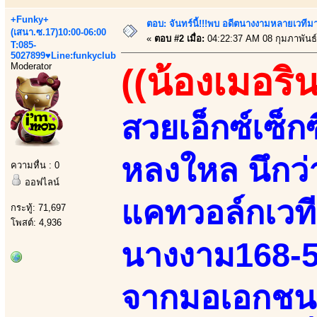
+Funky+
ตอบ: จันทร์นี้!!!พบ อดีตนางงามหลายเวที
(เสนา.ซ.17)10:00-06:00
«
ตอบ #2 เมื่อ:
04:22:37 AM 08 กุมภาพันธ์
T:085-
5027899♥Line:funkyclub
Moderator
((น้องเมอริน
สวยเอ็กซ์เซ็ก
หลงใหล นึกว
ความหื่น : 0
ออฟไลน์
แคทวอล์กเวที
กระทู้: 71,697
โพสต์: 4,936
นางงาม168-52
จากมอเอกชนเ