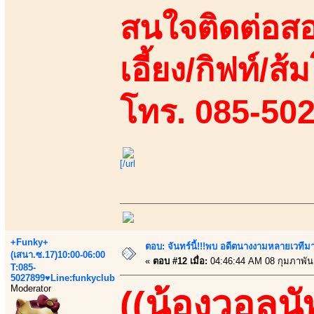
สนใจติดต่อสอ
เอี้ยง/กิฟท์/ส้
โทร. 085-50
[/url
+Funky+
ตอบ: จันทร์นี้!!!พบ อดีตนางงามหลายเวที
(เสนา.ซ.17)10:00-06:00
«
ตอบ #12 เมื่อ:
04:46:44 AM 08 กุมภาพันธ
T:085-
5027899♥Line:funkyclub
Moderator
((น้องวอลนั