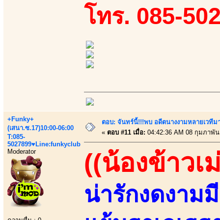
โทร. 085-50
+Funky+
ตอบ: จันทร์นี้!!!พบ อดีตนางงามหลายเวที
(เสนา.ซ.17)10:00-06:00
«
ตอบ #11 เมื่อ:
04:42:36 AM 08 กุมภาพันธ
T:085-
5027899♥Line:funkyclub
Moderator
((น้องข้าวเม
น่ารักงดงามมีเส