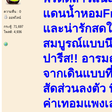
แดนน้ำหอมFr
ความหื่น : 0
ออฟไลน์
และน่ารักสดใสย
กระทู้: 71,697
โพสต์: 4,936
สมบูรณ์แบบน
ปารีส!! อารมณ
จากเดินแบบที
สัดส่วนลงตัว 
ค่าเทอมแพงเล