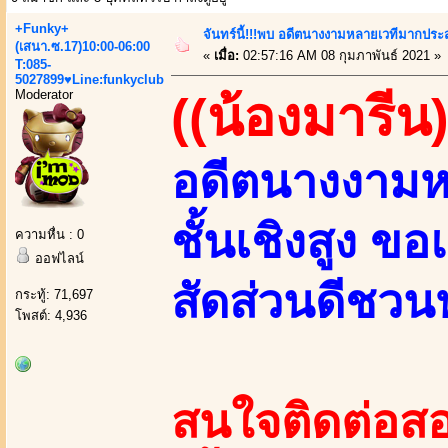
+Funky+
จันทร์นี้!!!พบ อดีตนางงามหลายเวทีมากประ
(เสนา.ซ.17)10:00-06:00
«
เมื่อ:
02:57:16 AM 08 กุมภาพันธ์ 2021 »
T:085-
5027899♥Line:funkyclub
Moderator
((น้องมารีน)
อดีตนางงามห
ชั้นเชิงสูง ข
ความหื่น : 0
ออฟไลน์
สัดส่วนดีชว
กระทู้: 71,697
โพสต์: 4,936
สนใจติดต่อสอ