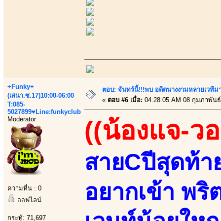
+Funky+
ตอบ: จันทร์นี้!!!พบ อดีตนางงามหลายเวที
(เสนา.ซ.17)10:00-06:00
«
ตอบ #6 เมื่อ:
04:28:05 AM 08 กุมภาพันธ์
T:085-
5027899♥Line:funkyclub
Moderator
((น้องแจ-วอ
สายCปีสุดท้า
อยากเข้า พริต
ความหื่น : 0
ออฟไลน์
กระทู้: 71,697