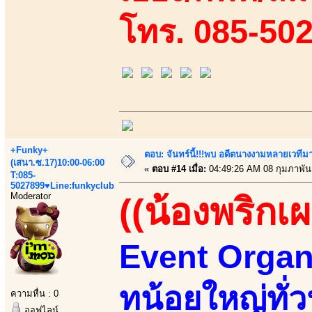
โทร. 085-50
+Funky+
ตอบ: จันทร์นี้!!!พบ อดีตนางงามหลายเวที
(เสนา.ซ.17)10:00-06:00
«
ตอบ #14 เมื่อ:
04:49:26 AM 08 กุมภาพันธ
T:085-
5027899♥Line:funkyclub
Moderator
((น้องพริกเผ
Event Organi
ทน้อยใหญ่ทั่ว
ความหื่น : 0
ออฟไลน์