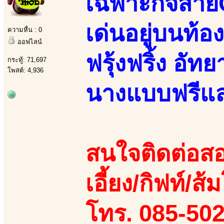
เฉพาะกิจสาย
เด่นอยู่บนท้อง
ความหื่น : 0
ออฟไลน์
ฟรุ้งฟริ้ง อัทย
กระทู้: 71,697
โพสต์: 4,936
นางแบบฟรีแลนซ
สนใจติดต่อสอ
เอี้ยง/กิฟท์/ส้
โทร. 085-50