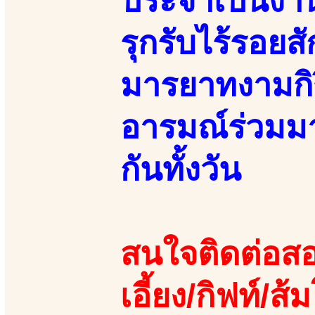
ประจำเป็นงาน
รุกรับไร้รอยส
มารยาทงามกิร
อารมณ์ร่วมมา
กันทั้งวัน
สนใจติดต่อสอ
เอี้ยง/กิฟท์/ส้