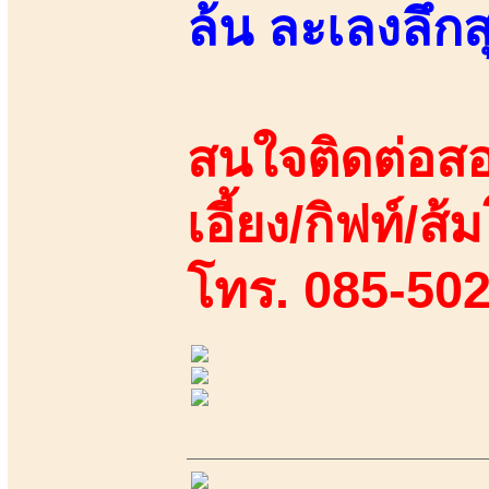
ล้น ละเลงลึกส
สนใจติดต่อสอ
เอี้ยง/กิฟท์/ส้
โทร. 085-50