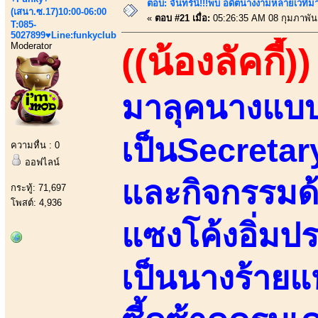
ตอบ: จันทร์นี้!!!พบ อดีตนางงามหลายเวที
(เสนา.ซ.17)10:00-06:00
«
ตอบ #21 เมื่อ:
05:26:35 AM 08 กุมภาพันธ
T:085-
5027899♥Line:funkyclub
Moderator
((น้องลัคกี้))
มาลุคนางแบบ
เป็นSecretar
ความหื่น : 0
ออฟไลน์
และกิจกรรมด
กระทู้: 71,697
โพสต์: 4,936
แซงโค้งอิ่มป
เป็นนางร้ายแห่