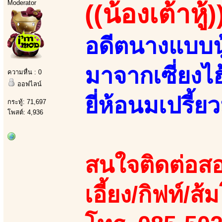
Moderator
((น้องเต้าหู้)
อดีตนางแบบนู
มาจากเซี่ยงไ
ความหื่น : 0
ออฟไลน์
ยี่ห้อนมเปรี้ยว
กระทู้: 71,697
โพสต์: 4,936
สนใจติดต่อสอ
เอี้ยง/กิฟท์/ส้