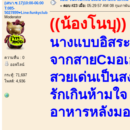
(เสนา.ซ.17)10:00-06:00
«
ตอบ #23 เมื่อ:
05:29:57 AM 08 กุมภาพันธ
T:085-
5027899♥Line:funkyclub
Moderator
((น้องโนบุ))
นางแบบอิสระว
จากสายCมอเอ
ความหื่น : 0
ออฟไลน์
สวยเด่นเป็นสง
กระทู้: 71,697
โพสต์: 4,936
รักเกินห้ามใจ 
อาหารหลังมอ