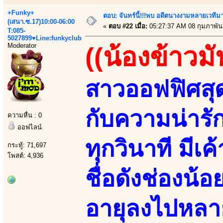
+Funky+
ตอบ: จันทร์นี้!!!พบ อดีตนางงามหลายเวที
(เสนา.ซ.17)10:00-06:00
«
ตอบ #22 เมื่อ:
05:27:37 AM 08 กุมภาพันธ
T:085-
5027899♥Line:funkyclub
Moderator
((น้องข้าวมั
สาวออฟฟิศสุด
กับความน่ารัก
ความหื่น : 0
ออฟไลน์
ทุกวินาที มี
กระทู้: 71,697
โพสต์: 4,936
ชื่อดังช่องน้
อายุลงไปหลาย