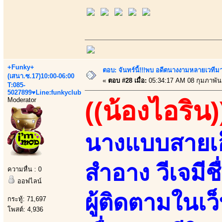
+Funky+
ตอบ: จันทร์นี้!!!พบ อดีตนางงามหลายเวที
(เสนา.ซ.17)10:00-06:00
«
ตอบ #28 เมื่อ:
05:34:17 AM 08 กุมภาพันธ
T:085-
5027899♥Line:funkyclub
Moderator
((น้องไอริน)
นางแบบสายเอ็ก
สำอาง วีเจมีช
ความหื่น : 0
ออฟไลน์
ผู้ติดตามในเว
กระทู้: 71,697
โพสต์: 4,936