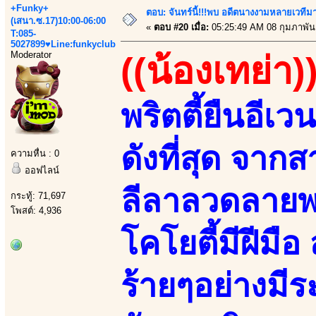
+Funky+
ตอบ: จันทร์นี้!!!พบ อดีตนางงามหลายเวที
(เสนา.ซ.17)10:00-06:00
«
ตอบ #20 เมื่อ:
05:25:49 AM 08 กุมภาพันธ
T:085-
5027899♥Line:funkyclub
Moderator
((น้องเทย่า)
พริตตี้ยืนอีเว
ดังที่สุด จา
ความหื่น : 0
ออฟไลน์
ลีลาลวดลายพร
กระทู้: 71,697
โพสต์: 4,936
โคโยตี้มีฝีมื
ร้ายๆอย่างมี