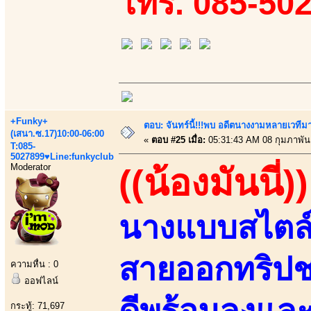
โทร. 085-50
+Funky+
ตอบ: จันทร์นี้!!!พบ อดีตนางงามหลายเวที
(เสนา.ซ.17)10:00-06:00
«
ตอบ #25 เมื่อ:
05:31:43 AM 08 กุมภาพันธ
T:085-
5027899♥Line:funkyclub
Moderator
((น้องมันนี่))
นางแบบสไตล์อว
สายออกทริปช
ความหื่น : 0
ออฟไลน์
ดีพร้อมลงและ
กระทู้: 71,697