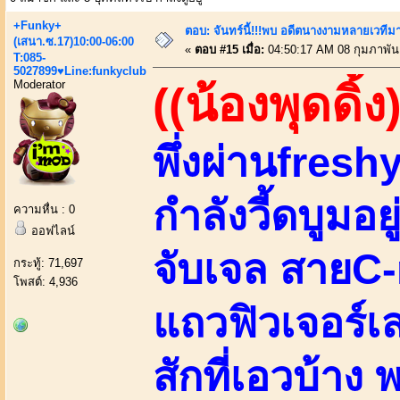
+Funky+
ตอบ: จันทร์นี้!!!พบ อดีตนางงามหลายเวที
(เสนา.ซ.17)10:00-06:00
«
ตอบ #15 เมื่อ:
04:50:17 AM 08 กุมภาพันธ
T:085-
5027899♥Line:funkyclub
Moderator
((น้องพุดดิ้ง
พึ่งผ่านfreshy
กำลังวี้ดบูมอ
ความหื่น : 0
ออฟไลน์
จับเจล สายC
กระทู้: 71,697
โพสต์: 4,936
แถวฟิวเจอร์เ
สักที่เอวบ้า