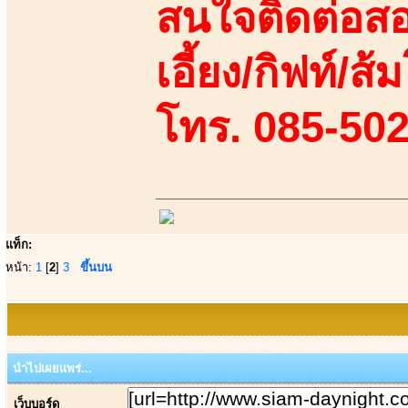
สนใจติดต่อสอ
เอี้ยง/กิฟท์/ส้
โทร. 085-50
แท็ก:
หน้า:
1
[
2
]
3
ขึ้นบน
นำไปเผยแพร่...
เว็บบอร์ด