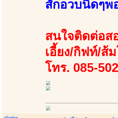
สักอวบนิดๆพ
สนใจติดต่อสอ
เอี้ยง/กิฟท์/ส้
โทร. 085-50
+Funky+