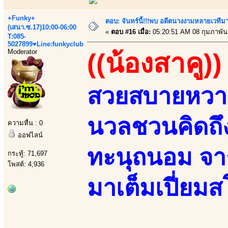
+Funky+
ตอบ: จันทร์นี้!!!พบ อดีตนางงามหลายเวที
(เสนา.ซ.17)10:00-06:00
«
ตอบ #16 เมื่อ:
05:20:51 AM 08 กุมภาพันธ
T:085-
5027899♥Line:funkyclub
Moderator
((น้องสาคู))
สวยสบายหวา
นวลชวนคิดถ
ความหื่น : 0
ออฟไลน์
ทะนุถนอม จาก
กระทู้: 71,697
โพสต์: 4,936
มาเต็มเปี่ยม