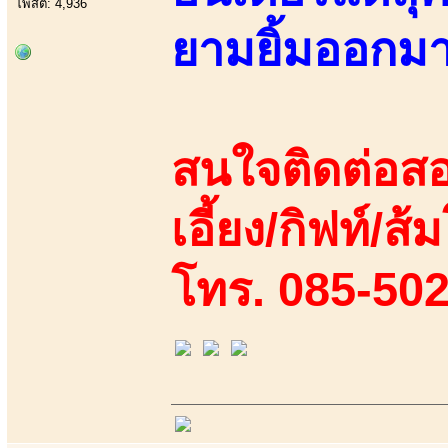
โพสต์: 4,936
ยามยิ้มออกมา!!
สนใจติดต่อสอ
เอี้ยง/กิฟท์/ส้
โทร. 085-50