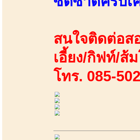
ซี้ดซ้าดครบเคร
สนใจติดต่อสอ
เอี้ยง/กิฟท์/ส้
โทร. 085-50