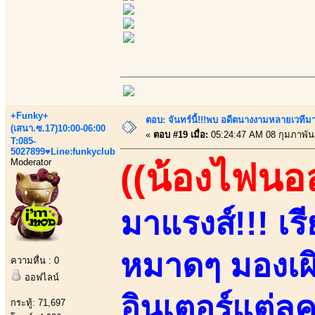
+Funky+
ตอบ: จันทร์นี้!!!พบ อดีตนางงามหลายเวที
(เสนา.ซ.17)10:00-06:00
«
ตอบ #19 เมื่อ:
05:24:47 AM 08 กุมภาพันธ
T:085-
5027899♥Line:funkyclub
Moderator
((น้องไฟนอ
มาแรงส์!!! เ
หมาดๆ มองเผิ
ความหื่น : 0
ออฟไลน์
อินเตอร์แต่ล
กระทู้: 71,697