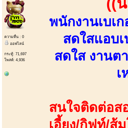
((น
พนักงานเบเกอ
สดใสแอบเป
ความหื่น : 0
ออฟไลน์
สดใส งานตา
กระทู้: 71,697
โพสต์: 4,936
เห
สนใจติดต่อสอ
เอี้ยง/กิฟท์/ส้