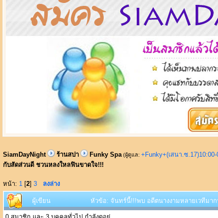
SiamDayNight
ร้านสปา
Funky Spa
+Funky+(เสนา.ซ.17)10:00-
(ผู้ดูแล:
กับสัดส่วนดี ชวนหลงใหลฟินขาดใจ!!!
หน้า:
1
[
2
]
3
ลงล่าง
ผู้เขียน
หัวข้อ: จันทร์นี้!!!พบ อดีตนางงามหลายเวทีมา
0 สมาชิก และ 3 บุคคลทั่วไป กำลังดูอยู่