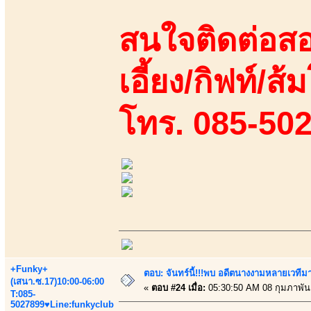
สนใจติดต่อสอ
เอี้ยง/กิฟท์/ส้
โทร. 085-50
+Funky+
ตอบ: จันทร์นี้!!!พบ อดีตนางงามหลายเวที
(เสนา.ซ.17)10:00-06:00
«
ตอบ #24 เมื่อ:
05:30:50 AM 08 กุมภาพันธ
T:085-
5027899♥Line:funkyclub