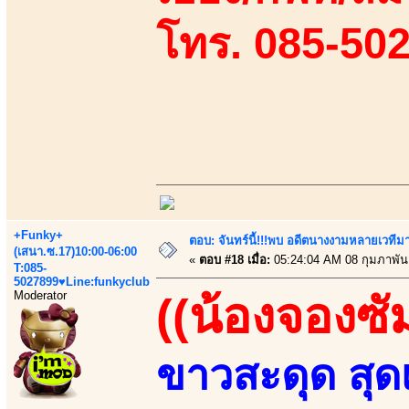
โทร. 085-50
+Funky+
ตอบ: จันทร์นี้!!!พบ อดีตนางงามหลายเวที
(เสนา.ซ.17)10:00-06:00
«
ตอบ #18 เมื่อ:
05:24:04 AM 08 กุมภาพันธ
T:085-
5027899♥Line:funkyclub
Moderator
((น้องจองซั
ขาวสะดุด สุดเ