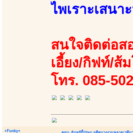
ไพเราะเสนาะ
สนใจติดต่อสอ
เอี้ยง/กิฟท์/ส้
โทร. 085-50
+Funky+
ตอบ: จันทร์นี้!!!พบ อดีตนางงามหลายเวที