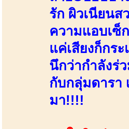
รัก ผิวเนียนส
ความแอบเซ็ก
แค่เสียงก็กระเ
นึกว่ากำลังร่
กับกลุ่มดาร
มา!!!!