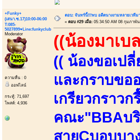
+Funky+
ตอบ: จันทร์นี้!!!พบ อดีตนางงามหลายเวที
(เสนา.ซ.17)10:00-06:00
«
ตอบ #29 เมื่อ:
05:34:50 AM 08 กุมภาพันธ
T:085-
5027899♥Line:funkyclub
Moderator
((น้องมาเบล
(( น้องขอเปลี
และกราบขออภ
ความหื่น : 0
ออฟไลน์
เกรียวกราวกร
กระทู้: 71,697
โพสต์: 4,936
คณะ"BBAบริห
สายCบอบบางSl