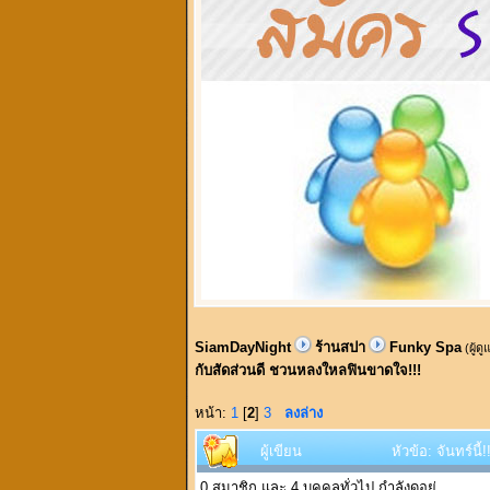
SiamDayNight
ร้านสปา
Funky Spa
(ผู้ด
กับสัดส่วนดี ชวนหลงใหลฟินขาดใจ!!!
หน้า:
1
[
2
]
3
ลงล่าง
ผู้เขียน
หัวข้อ: จันทร์
0 สมาชิก และ 4 บุคคลทั่วไป กำลังดูอยู่