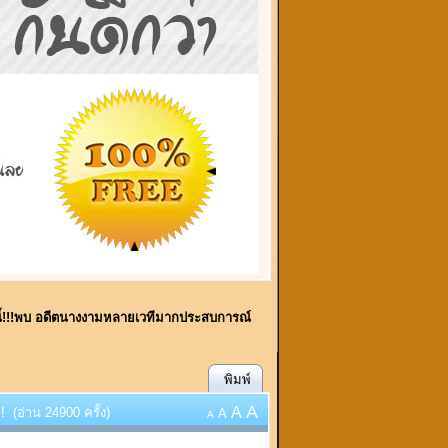
นี้!!!พบ อดีตนางงามหลายเวทีมากประสบการณ์
พิมพ์
A
A
 (อ่าน 24900 ครั้ง)
A
A