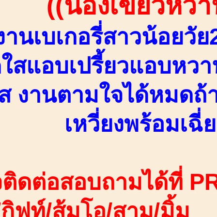
((น้องเขียวหวา
งานเบเกอรี่สาวน้อยวัย
ใสแอบเปรี้ยวแอบหวาน
ส งานตามใจได้หมดถ้า
เหวี่ยงพร้อมเฉี่
ติดต่อสอบถามได้ที่ PR
ง/กิฟท์/ส้มโอ/สาม/มิ้ม