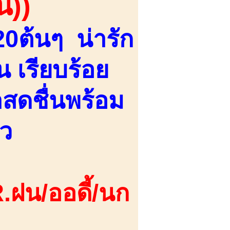
น))
20ต้นๆ น่ารัก
 เรียบร้อย
สดชื่นพร้อม
ยว
.ฝน/ออดี้/นก