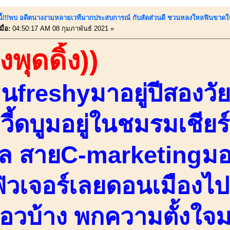
์นี้!!!พบ อดีตนางงามหลายเวทีมากประสบการณ์ กับสัดส่วนดี ชวนหลงใหลฟินขาดใจ
ื่อ:
04:50:17 AM 08 กุมภาพันธ์ 2021 »
งพุดดิ้ง))
่านfreshyมาอยู่ปีสองวัย
วี้ดบูมอยู่ในชมรมเชียร
จล สายC-marketingมอ
ิวเจอร์เลยดอนเมืองไป
ี่เอวบ้าง พกความตั้งใ