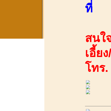
ที่
สนใจ
เอี้ย
โทร.