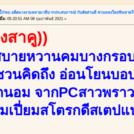
์นี้!!!พบ อดีตนางงามหลายเวทีมากประสบการณ์ กับสัดส่วนดี ชวนหลงใหลฟินขาดใจ
ื่อ:
05:20:51 AM 08 กุมภาพันธ์ 2021 »
องสาคู))
สบายหวานคมบางกรอบ
วนคิดถึง อ่อนโยนบ
ถนอม จากPCสาวพราวเสน
็มเปี่ยมสโตรกดีสเตปแ