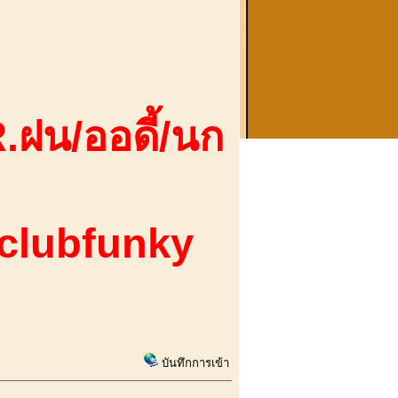
.ฝน/ออดี้/นก
 clubfunky
บันทึกการเข้า