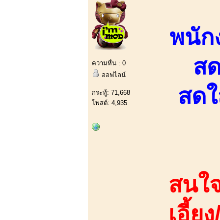
พนัก
สด
ความหื่น : 0
ออฟไลน์
สดใ
กระทู้: 71,668
โพสต์: 4,935
สนใจ
เอี้ย