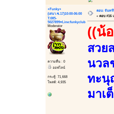
+Funky+
ตอบ: จันทร
(เสนา.ซ.17)10:00-06:00
«
ตอบ #16 เม
T:085-
5027899♥Line:funkyclub
Moderator
((น้
สวย
นวลช
ความหื่น : 0
ออฟไลน์
ทะนุ
กระทู้: 71,668
โพสต์: 4,935
มาเต