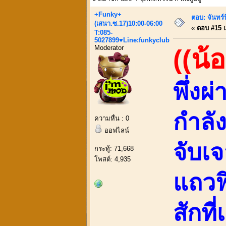
+Funky+
ตอบ: จันทร
(เสนา.ซ.17)10:00-06:00
«
ตอบ #15 เม
T:085-
5027899♥Line:funkyclub
Moderator
((น้อ
พึ่งผ
กำลัง
ความหื่น : 0
ออฟไลน์
จับเ
กระทู้: 71,668
โพสต์: 4,935
แถวฟ
สักท