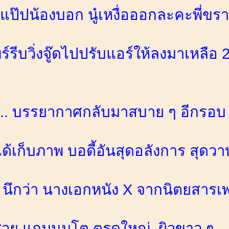
แป๊ปน้องบอก นู๋เหงื่อออกละคะพี่ขรา
ร์รีบวิ่งจู๊ดไปปรับแอร์ให้ลงมาเหลื
... บรรยากาศกลับมาสบาย ๆ อีกรอบ
งได้เก็บภาพ บอดี้อันสุดอลังการ สุดวา
ว นึกว่า นางเอกหนัง X จากนิตยสาร
สวย แถมนมโต ตรูดใหญ่ ผิวขาว ๆ