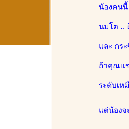
น้องคนนี้
นมโต .. ผ
และ กระซ
ถ้าคุณแร
ระดับเหมื
แต่น้องจ