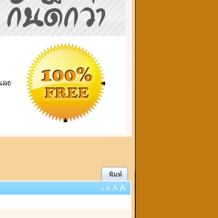
พิมพ์
A
A
A
A