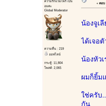
ความรักแวมไพร์ เป็น
«
ตอบ #
อมตะ
Global Moderator
น้องจูเล
ได้เจอตั
ความหื่น : 219
ออฟไลน์
น้องหัว
กระทู้: 11,804
โพสต์: 2,065
ผมก็ยิ้ม
ใช่ครับ
กัน