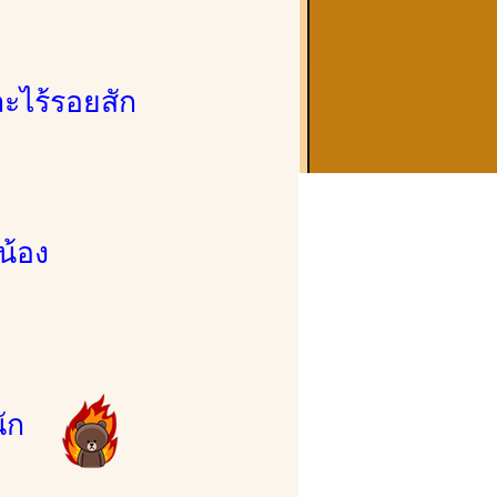
ละไร้รอยสัก
น้อง
หนัก