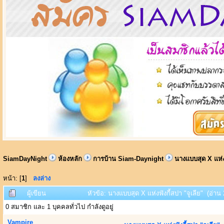
SiamDayNight
ห้องหลัก
การบ้าน Siam-Daynight
นางแบบสุด X แห่งฟ
หน้า: [
1
]
ลงล่าง
ผู้เขียน
หัวข้อ: นางแบบสุด X แห่งฟังกี้สปา "จูเลีย" (อ่าน 
0 สมาชิก และ 1 บุคคลทั่วไป กำลังดูอยู่
Vampire