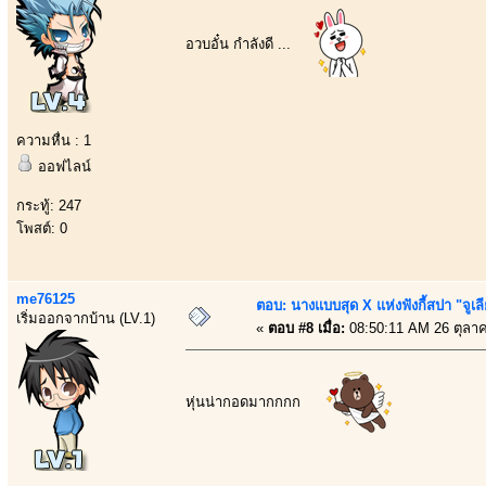
อวบอั๋น กำลังดี ...
ความหื่น : 1
ออฟไลน์
กระทู้: 247
โพสต์: 0
me76125
ตอบ: นางแบบสุด X แห่งฟังกี้สปา "จูเล
เริ่มออกจากบ้าน (LV.1)
«
ตอบ #8 เมื่อ:
08:50:11 AM 26 ตุลา
หุ่นน่ากอดมากกกก