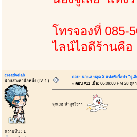
โทรจองที่ 085-
ไลน์ไอดีร้านคื
creativelab
ตอบ: นางแบบสุด X แห่งฟังกี้สปา "จูเลี
นักแสวงหามือหนี่ง (LV 4.)
«
ตอบ #11 เมื่อ:
06:09:03 PM 28 ตุล
จุกเธอ น่าดูจริงๆๆ
ความหื่น : 1