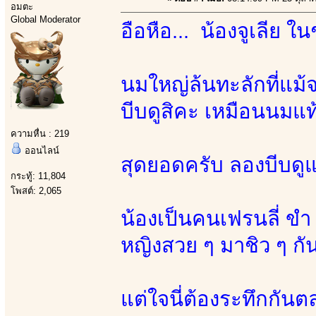
อมตะ
Global Moderator
อือหือ... น้องจูเลีย ใ
นมใหญ่ล้นทะลักที่แม
บีบดูสิคะ เหมือนนมแ
ความหื่น : 219
ออนไลน์
สุดยอดครับ ลองบีบดูแ
กระทู้: 11,804
โพสต์: 2,065
น้องเป็นคนเฟรนลี่ ขำ
หญิงสวย ๆ มาชิว ๆ กั
แต่ใจนี่ต้องระทึกกัน