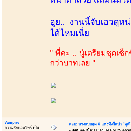
อูย.. งานนี้จับเอวดู
ได้ไหมเนี่ย
" พี่คะ .. นู๋เตรียมชุดเซ็ก
กว่าบาทเลย "
Vampire
ตอบ: นางแบบสุด X แห่งฟังกี้สปา "จูเล
ความรักแวมไพร์ เป็น
«
ตอบ #4 เมื่อ:
08:14:09 PM 25 ตุลา