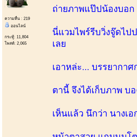
ถ่ายภาพแป๊ปน้องบอก น
ความหื่น : 219
ออนไลน์
นี่แวมไพร์รีบวิ่งจู๊ด
กระทู้: 11,804
เลย
โพสต์: 2,065
เอาหล่ะ... บรรยากาศ
ตานี้ จึงได้เก็บภาพ บอ
เห็นแล้ว นึกว่า นาง
หน้าตาสวย แถมนมโต 