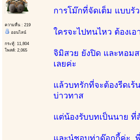
การโม๊กที่จัดเต็ม แบบรั
ความหื่น : 219
ใครจะไปทนไหว ต้องเอาค
ออนไลน์
กระทู้: 11,804
โพสต์: 2,065
จิมิสวย ยังปิด และหอม
เลยค่ะ
แล้วบทรักที่จะต้องรีดเร
บ่าวทาส
แต่น้องรับบทเป็นนาย ที่ส
และนู๋ชอบท่าด๊อกกี้ค่ะ พี่