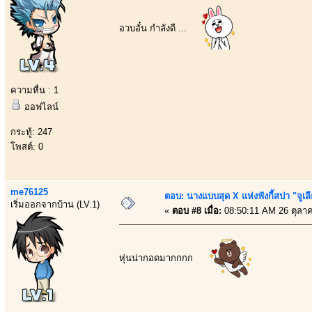
อวบอั๋น กำลังดี ...
ความหื่น : 1
ออฟไลน์
กระทู้: 247
โพสต์: 0
me76125
ตอบ: นางแบบสุด X แห่งฟังกี้สปา "จูเล
เริ่มออกจากบ้าน (LV.1)
«
ตอบ #8 เมื่อ:
08:50:11 AM 26 ตุลา
หุ่นน่ากอดมากกกก