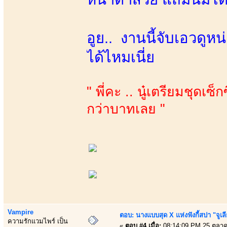
อูย.. งานนี้จับเอวดู
ได้ไหมเนี่ย
" พี่คะ .. นู๋เตรียมชุดเซ็ก
กว่าบาทเลย "
Vampire
ตอบ: นางแบบสุด X แห่งฟังกี้สปา "จูเล
ความรักแวมไพร์ เป็น
«
ตอบ #4 เมื่อ:
08:14:09 PM 25 ตุลา