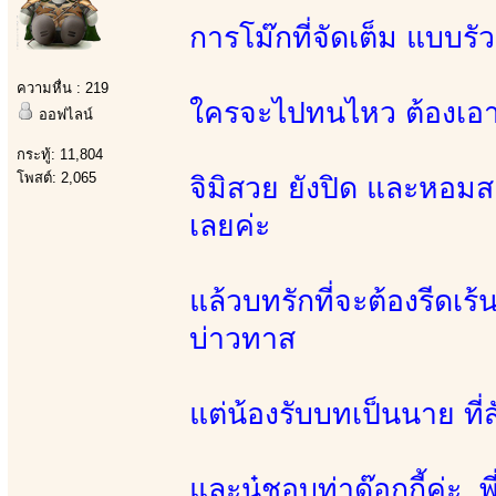
การโม๊กที่จัดเต็ม แบบรั
ความหื่น : 219
ใครจะไปทนไหว ต้องเอาค
ออฟไลน์
กระทู้: 11,804
โพสต์: 2,065
จิมิสวย ยังปิด และหอม
เลยค่ะ
แล้วบทรักที่จะต้องรีดเร
บ่าวทาส
แต่น้องรับบทเป็นนาย ที่ส
และนู๋ชอบท่าด๊อกกี้ค่ะ พี่