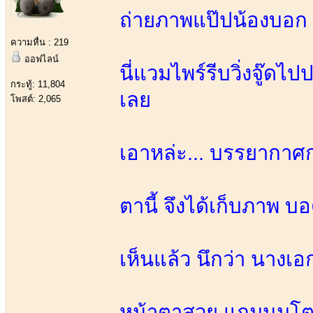
ถ่ายภาพแป๊ปน้องบอก น
ความหื่น : 219
ออฟไลน์
นี่แวมไพร์รีบวิ่งจู๊ด
กระทู้: 11,804
เลย
โพสต์: 2,065
เอาหล่ะ... บรรยากาศ
ตานี้ จึงได้เก็บภาพ บอ
เห็นแล้ว นึกว่า นาง
หน้าตาสวย แถมนมโต 