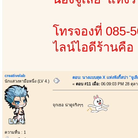
โทรจองที่ 085-
ไลน์ไอดีร้านคื
creativelab
ตอบ: นางแบบสุด X แห่งฟังกี้สปา "จูเลี
นักแสวงหามือหนี่ง (LV 4.)
«
ตอบ #11 เมื่อ:
06:09:03 PM 28 ตุล
จุกเธอ น่าดูจริงๆๆ
ความหื่น : 1