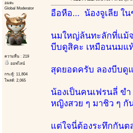
อมตะ
Global Moderator
อือหือ... น้องจูเลีย ใ
นมใหญ่ล้นทะลักที่แม
บีบดูสิคะ เหมือนนมแ
ความหื่น : 219
ออฟไลน์
สุดยอดครับ ลองบีบดูแ
กระทู้: 11,804
โพสต์: 2,065
น้องเป็นคนเฟรนลี่ ขำ
หญิงสวย ๆ มาชิว ๆ กั
แต่ใจนี่ต้องระทึกกัน