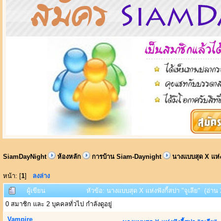
SiamDayNight
ห้องหลัก
การบ้าน Siam-Daynight
นางแบบสุด X แห่งฟ
หน้า: [
1
]
ลงล่าง
ผู้เขียน
หัวข้อ: นางแบบสุด X แห่งฟังกี้สปา "จูเลีย" (อ่าน 
0 สมาชิก และ 2 บุคคลทั่วไป กำลังดูอยู่
Vampire