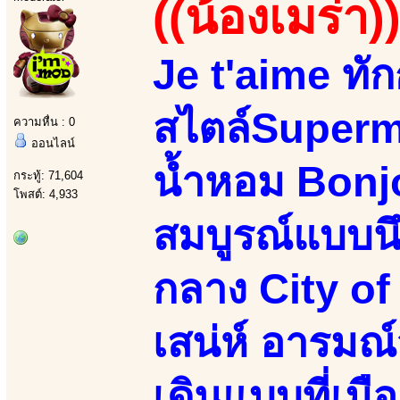
((น้องเมร่า)
Je t'aime ทั
สไตล์Superm
ความหื่น : 0
ออนไลน์
น้ำหอม Bonjo
กระทู้: 71,604
โพสต์: 4,933
สมบูรณ์แบบน
กลาง City of 
เสน่ห์ อารมณ์
เดินแบบที่เม