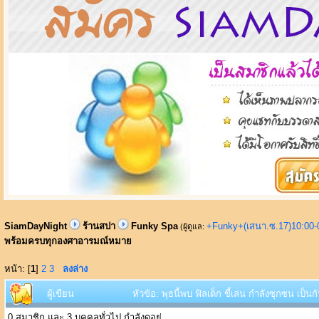
SiamDayNight
ร้านสปา
Funky Spa
+Funky+(เสนา.ซ.17)10:00-
(ผู้ดูแล:
พร้อมครบทุกองศาอารมณ์หมาย
หน้า: [
1
]
2
3
ลงล่าง
ผู้เขียน
หัวข้อ: พุธนี้พบ ฟิลเด็ก ขี้เล่น กำลังซุกซน 
0 สมาชิก และ 3 บุคคลทั่วไป กำลังดูอยู่