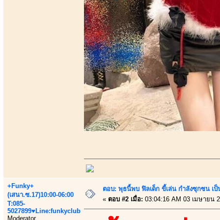
+Funky+
ตอบ: พุธนี้พบ ฟิลเด็ก ขี้เล่น กำลังซุกซ
(เสนา.ซ.17)10:00-06:00
«
ตอบ #2 เมื่อ:
03:04:16 AM 03 เมษายน 2
T:085-
5027899♥Line:funkyclub
Moderator