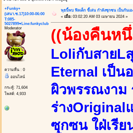
+Funky+
พุธนี้พบ ฟิลเด็ก ขี้เล่น กำลังซุกซน เป็น
(เสนา.ซ.17)10:00-06:00
«
เมื่อ:
03:02:20 AM 03 เมษายน 2024 »
T:085-
5027899♥Line:funkyclub
Moderator
((น้องคืนหนึ่
LoliกับสายLส
Eternal เป็น
ความหื่น : 0
ออนไลน์
ผิวพรรณงาม ร
กระทู้: 71,604
โพสต์: 4,933
ร่างOriginalแ
ซุกซน ใฝ่เรียนร