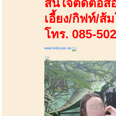
สนใจติดต่อสอ
เอี้ยง/กิฟท์/ส้ม
โทร. 085-50
www.funkyspa.vip