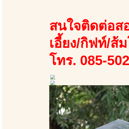
สนใจติดต่อสอ
เอี้ยง/กิฟท์/ส้ม
โทร. 085-50