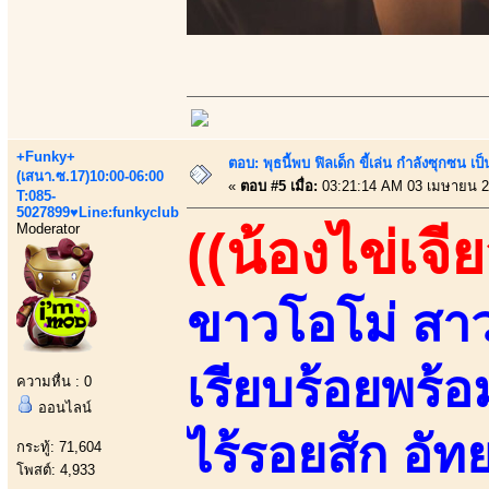
+Funky+
ตอบ: พุธนี้พบ ฟิลเด็ก ขี้เล่น กำลังซุกซ
(เสนา.ซ.17)10:00-06:00
«
ตอบ #5 เมื่อ:
03:21:14 AM 03 เมษายน 2
T:085-
5027899♥Line:funkyclub
Moderator
((น้องไข่เจีย
ขาวโอโม่ สาวส
เรียบร้อยพร
ความหื่น : 0
ออนไลน์
ไร้รอยสัก อัทย
กระทู้: 71,604
โพสต์: 4,933