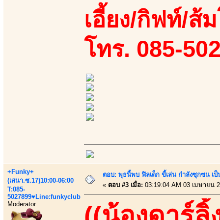
เอี้ยง/กิฟท์/ส้ม
โทร. 085-50
+Funky+
ตอบ: พุธนี้พบ ฟิลเด็ก ขี้เล่น กำลังซุกซ
(เสนา.ซ.17)10:00-06:00
«
ตอบ #3 เมื่อ:
03:19:04 AM 03 เมษายน 2
T:085-
5027899♥Line:funkyclub
Moderator
((น้องดาร์ลิ้