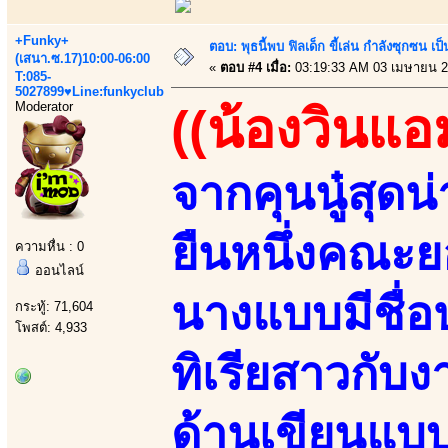
+Funky+
ตอบ: พุธนี้พบ ฟิลเด็ก ขี้เล่น กำลังซุกซ
(เสนา.ซ.17)10:00-06:00
«
ตอบ #4 เมื่อ:
03:19:33 AM 03 เมษายน 2
T:085-
5027899♥Line:funkyclub
Moderator
((น้องวินแอ
จากคุนนู๋สุด
ยืนหนึ่งคณะ
ความหื่น : 0
ออนไลน์
นางแบบมีชื่อป
กระทู้: 71,604
โพสต์: 4,933
ทิเรียสาวกับ
ด้านเขียนแบ