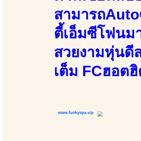
สามารถAutoC
ตี้เอ็มซีโฟน
สวยงามหุ่นดีส
เต็ม FCฮอตฮ
www.funkyspa.vip