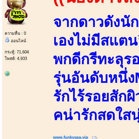
จากดาวดังนัก
ความหื่น : 0
เองไม่มีสแตนอ
ออนไลน์
กระทู้: 71,604
พกดีกรีทะลุร
โพสต์: 4,933
รุ่นอันดับหนึ
รักไร้รอยสักผ
คน่ารักสดใสน
www.funkyspa.vip