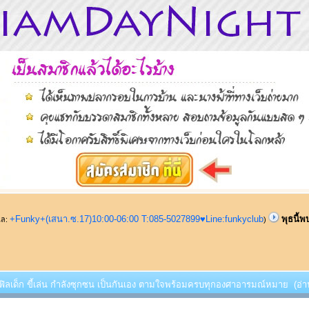
+Funky+(เสนา.ซ.17)10:00-06:00 T:085-5027899♥Line:funkyclub
พุธนี้พ
ูแล:
)
บ ฟิลเด็ก ขี้เล่น กำลังซุกซน เป็นกันเอง ตามใจพร้อมครบทุกองศาอารมณ์หมาย (อ่าน