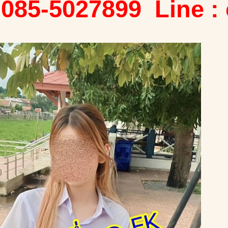
 085-5027899 Line :