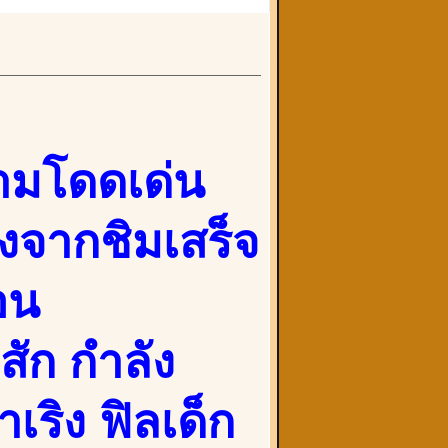
งามโดดเด่น
งจากชิมเสร็จ
อน
สัก กำลัง
าเริง ฟิลเด็ก