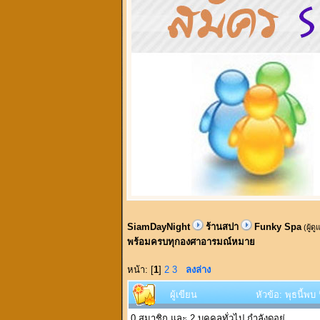
SiamDayNight
ร้านสปา
Funky Spa
(ผู้ด
พร้อมครบทุกองศาอารมณ์หมาย
หน้า: [
1
]
2
3
ลงล่าง
ผู้เขียน
หัวข้อ: พุธนี้พ
0 สมาชิก และ 2 บุคคลทั่วไป กำลังดูอยู่