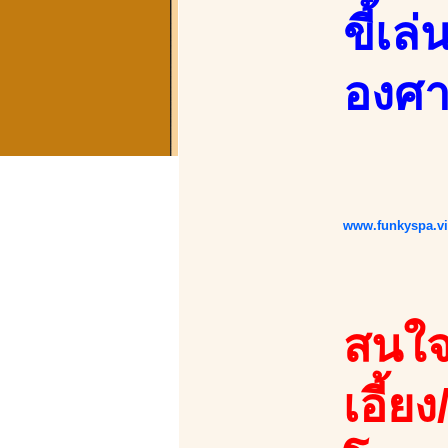
ขี้เ
องศ
www.funkyspa.v
สนใจ
เอี้ยง