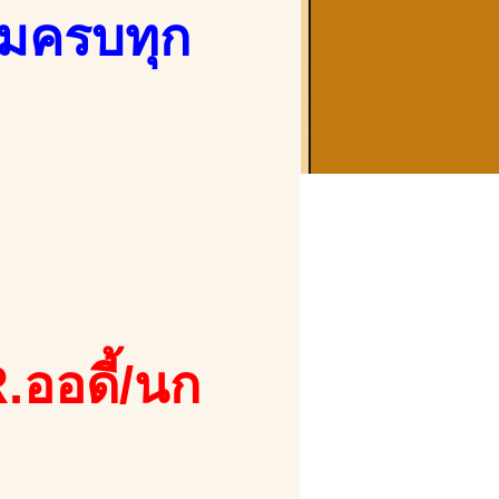
้อมครบทุก
.ออดี้/นก