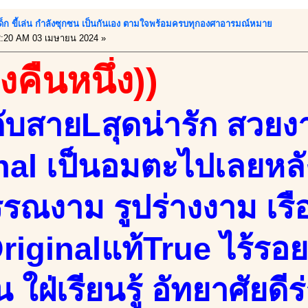
ลเด็ก ขี้เล่น กำลังซุกซน เป็นกันเอง ตามใจพร้อมครบทุกองศาอารมณ์หมาย
:20 AM 03 เมษายน 2024 »
งคืนหนึ่ง))
กับสายLสุดน่ารัก สวย
nal เป็นอมตะไปเลยหลั
รรณงาม รูปร่างงาม เรื
riginalแท้True ไร้รอย
 ใฝ่เรียนรู้ อัทยาศัยดีร่