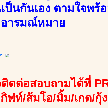
ล่นเป็นกันเอง ตามใจพร
าอารมณ์หมาย
ip
ติดต่อสอบถามได้ที่ PR
/กิฟท์/ส้มโอ/มิ้ม/เกด/กุ้ง