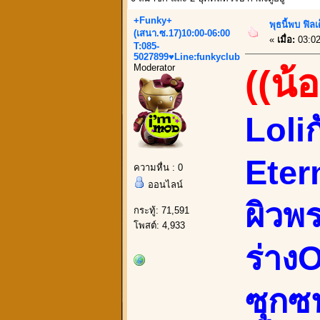
+Funky+
พุธนี้พบ ฟิ
(เสนา.ซ.17)10:00-06:00
«
เมื่อ:
03:02
T:085-
5027899♥Line:funkyclub
Moderator
((น้อ
Loli
Eter
ความหื่น : 0
ออนไลน์
ผิวพ
กระทู้: 71,591
โพสต์: 4,933
ร่างO
ซุกซน