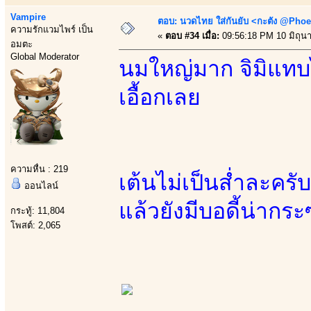
Vampire
ตอบ: นวดไทย ใส่กันยับ <กะตัง @Phoe
ความรักแวมไพร์ เป็น
«
ตอบ #34 เมื่อ:
09:56:18 PM 10 มิถุน
อมตะ
Global Moderator
นมใหญ่มาก จิมิแท
เอื้อกเลย
ความหื่น : 219
เต้นไม่เป็นส่ำละค
ออนไลน์
แล้วยังมีบอดี้น่ากร
กระทู้: 11,804
โพสต์: 2,065