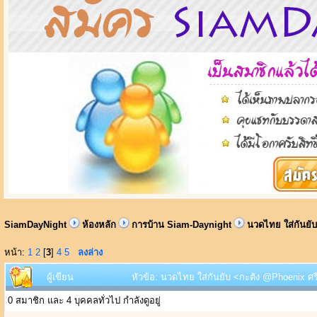
SiamDayNight
ห้องหลัก
การบ้าน Siam-Daynight
นวดไทย ใส่กันยั
หน้า:
1
2
[
3
]
4
5
ลงล่าง
ผู้เขียน
หัวข้อ: นวดไทย ใส่กันยับ <กะตัง @Phoenix ศรี
0 สมาชิก และ 4 บุคคลทั่วไป กำลังดูอยู่