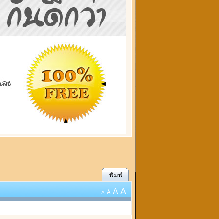
พิมพ์
A
A
A
A