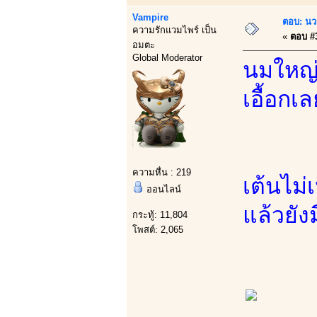
Vampire
ตอบ: นว
ความรักแวมไพร์ เป็น
«
ตอบ #3
อมตะ
Global Moderator
นมใหญ่
เอื้อกเล
ความหื่น : 219
เต้นไม
ออนไลน์
แล้วยัง
กระทู้: 11,804
โพสต์: 2,065