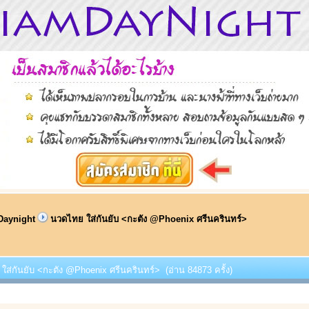
Daynight
นวดไทย ใส่กันยับ <กะตัง @Phoenix ศรีนครินทร์>
ใส่กันยับ <กะตัง @Phoenix ศรีนครินทร์> (อ่าน 84873 ครั้ง)