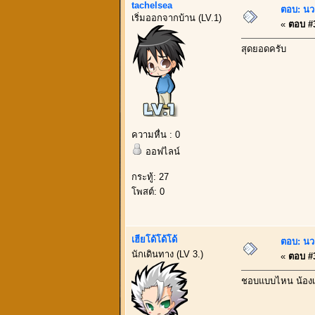
tachelsea
ตอบ: นว
เริ่มออกจากบ้าน (LV.1)
«
ตอบ #3
สุดยอดครับ
ความหื่น : 0
ออฟไลน์
กระทู้: 27
โพสต์: 0
เฮียโด้โด้โด้
ตอบ: นว
นักเดินทาง (LV 3.)
«
ตอบ #3
ชอบแบบไหน น้องเป