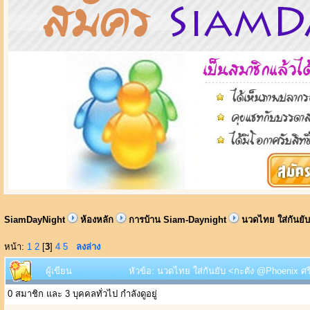
SiamDayNight
ห้องหลัก
การบ้าน Siam-Daynight
นวดไทย ใส่กันยั
หน้า:
1
2
[
3
]
4
5
ลงล่าง
ผู้เขียน
หัวข้อ: นวดไทย ใส่กันยับ <กะตัง @Phoenix ศรี
0 สมาชิก และ 3 บุคคลทั่วไป กำลังดูอยู่