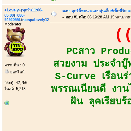
+Lovely+(ทุกวัน11:00-
ตอบ: ศุกร์นี้พบนางแบบหุ่นเอ็กซ์เซ็กซี่วัยก
05:00)T080-
«
ตอบ #1 เมื่อ:
03:19:28 AM 15 พฤษภาค
9492055Line:spalovely123
Moderator
((
PCสาว Produc
สวยงาม ประจำบู๊ท
ความหื่น : 0
ออฟไลน์
S-Curve เรือนร่
กระทู้: 42,756
พรรณเนียนดี งานไ
โพสต์: 5,213
ฝัน ลุคเรียบร