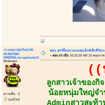
+Lovely+(ทุกวัน11:00-
ตอบ: ศุกร์นี้พบนางแบบหุ่นเอ็กซ์เซ็กซี่วัยก
05:00)T080-
«
ตอบ #3 เมื่อ:
03:20:20 AM 15 พฤษภาค
9492055Line:spalovely123
Moderator
((
ลูกสาวเจ้าของกิ
น้อยหนุ่มใหญ่
ความหื่น : 0
ออฟไลน์
Adminสาวสะท้าน