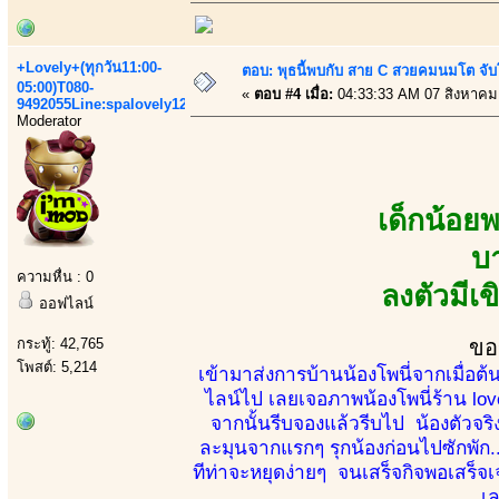
+Lovely+(ทุกวัน11:00-
ตอบ: พุธนี้พบกับ สาย C สวยคมนมโต จับ
05:00)T080-
«
ตอบ #4 เมื่อ:
04:33:33 AM 07 สิงหาคม
9492055Line:spalovely123
Moderator
เด็กน้อย
บ
ความหื่น : 0
ลงตัวมีเ
ออฟไลน์
กระทู้: 42,765
ขอ
โพสต์: 5,214
เข้ามาส่งการบ้านน้องโพนี่จากเมื่อ
ไลน์ไป เลยเจอภาพน้องโพนี่ร้าน lov
จากนั้นรีบจองแล้วรีบไป น้องตัวจริง
ละมุนจากแรกๆ รุกน้องก่อนไปซักพัก..
ทีท่าจะหยุดง่ายๆ จนเสร็จกิจพอเสร็จเจ
เล