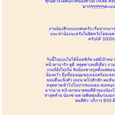
ทุกอย่างไม่ต้องให้น้องทำอะไรเลย ทั้งน
มากๆๆๆๆๆๆคะแนน 
งานน้องฟิวแบบแฟนครับ เริ่มจากเบาๆไห
แนะนำน้องนะครับไม่ผิดหวังโดยเฉพาะ
ครับGF 10/10น่
วันนี้ไปแบบไม่ได้ล็อคพิกัด แต่มีเป้าห
หน้าตาน่ารัก ดูดี สดุดตาเลยทีเดียว งานอ
เกมส์ยังไม่เริ่ม จับน้องชายรูดตั้งแต่
น้องคว่ำ มือที่อ่อนนุ่มของเธอพร้อมเจลน
ยอมตื่นแข็งตัว เธอนวดไปสักพัก ผมหั
หลุดหายเข้าไปในปากของเธอ เธอสนุกสนาน
มากมาย หน้าอกขนาดพอดีตัวของน้องโดนผม
ท่าสุดท้าย น้องชายคายพิษพุ่งเต็มร่องอก
พอดีตัว- บริการ 8/10 