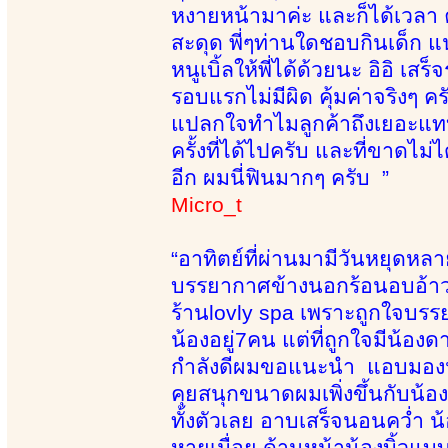
หงายหน้ามาค่ะ และก็ได้เวลา 
สะดุด พี่ๆท่านใดชอบกินเด็ก แน
หนูเบิ้ลให้พี่ได้ด้วยนะ อิอิ
รอบแรกไม่มีผิด คุ้มค่าจริงๆ
แปลกใจทำไมลูกค้าถึงเยอะแทบ
ครั้งที่ได้ไปครับ และที่ขาดไม่
อีก ผมนี่ฟินมากๆ ครับ ”
Micro_t
“อาทิตย์ที่ผ่านมามีวันหยุดหล
บรรยากาศข้างนอกร้อนอบอ้าวท
ร้านlovly spa เพราะถูกใจบรรย
น้องอยู่7คน แต่ที่ถูกใจมีน้อง
กำลังดีผมขอแนะนำ แอบมองน้องด
คุยสนุกขนาดผมเพิ่งขึ้นกับน้อ
ทั้งตัวเลย อาบเสร็จนอนคว่ำ น้
หายเมื่อย ด้านหน้าน้องบิ้วแ