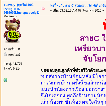
+Lovely+(ทุกวัน11:00-
พุธนี้พบกับ สาย C สวยคมนมโต จับโยกจับ
05:00)T080-
«
เมื่อ:
03:32:15 AM 07 สิงหาคม 2019 »
9492055Line:spalovely123
Moderator
สายC ใ
เพรียวบา
ความหื่น : 0
ออฟไลน์
จับโยก
กระทู้: 42,765
โพสต์: 5,214
ขอขอบคุณลูกค้าที่ช่วยรีวิวด้วยนะ
“ขอส่งการบ้านย้อนหลัง มีโอกา
มาส่งการบ้าน ครั้งนี้ขอสักหน
แนะนำน้องดาวเรือง บอกว่างานด
จึงโอเคจอง พอถึงร้านตามนัดหมา
เล็ก น้องพาขึ้นห้อง ผมใจสั่นๆ 