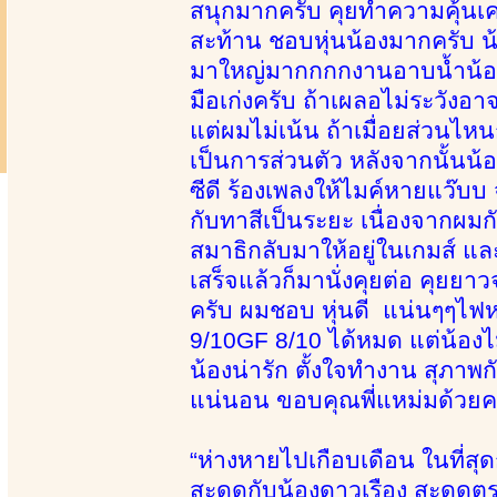
สนุกมากครับ คุยทำความคุ้นเค
สะท้าน ชอบหุ่นน้องมากครับ น้
มาใหญ่มากกกกงานอาบน้ำน้องธ
มือเก่งครับ ถ้าเผลอไม่ระวังอ
แต่ผมไม่เน้น ถ้าเมื่อยส่วนไหน
เป็นการส่วนตัว หลังจากนั้นน้
ซีดี ร้องเพลงให้ไมค์หายแว๊บบ
กับทาสีเป็นระยะ เนื่องจากผมก
สมาธิกลับมาให้อยู่ในเกมส์ และแล
เสร็จแล้วก็มานั่งคุยต่อ คุยย
ครับ ผมชอบ หุ่นดี แน่นๆๆไฟ
9/10GF 8/10 ได้หมด แต่น้องไ
น้องน่ารัก ตั้งใจทำงาน สุภาพ
แน่นอน ขอบคุณพี่แหม่มด้วยค
“ห่างหายไปเกือบเดือน ในที่สุด
สะดุดกับน้องดาวเรือง สะดุดต