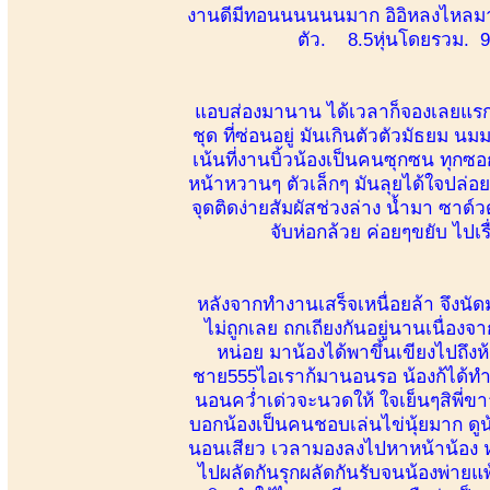
งานดีมีทอนนนนนนมาก อิอิหลงไหลมา
ตัว. 8.5หุ่นโดยรวม. 9
แอบส่องมานาน ได้เวลาก็จองเลยแรกเจ
ชุด ที่ซ่อนอยู่ มันเกินตัวตัวมัธ
เน้นที่งานบิ้วน้องเป็นคนซุกซน ทุก
หน้าหวานๆ ตัวเล็กๆ มันลุยได้ใจปล่อยใ
จุดติดง่ายสัมผัสช่วงล่าง น้ำมา ซาด์วดั
จับห่อกล้วย ค่อยๆขยับ ไป
หลังจากทำงานเสร็จเหนื่อยล้า จึงนัดม
ไม่ถูกเลย ถกเถียงกันอยู่นานเนื่องจ
หน่อย มาน้องได้พาขึ้นเขียงไปถึ
ชาย555ไอเราก้มานอนรอ น้องก้ได้ทำก
นอนคว่ำเด่วจะนวดให้ ใจเย็นๆสิพี่ข
บอกน้องเป็นคนชอบเล่นไข่นุ้ยมาก ดู
นอนเสียว เวลามองลงไปหาหน้าน้อง ห
ไปผลัดกันรุกผลัดกันรับจนน้องพ่ายแพ