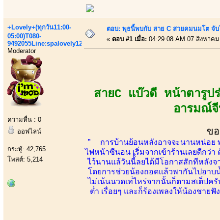
+Lovely+(ทุกวัน11:00-
ตอบ: พุธนี้พบกับ สาย C สวยคมนมโต จับ
05:00)T080-
«
ตอบ #1 เมื่อ:
04:29:08 AM 07 สิงหาคม
9492055Line:spalovely123
Moderator
สายC แบ๊วดี หน้าตารูป
อารมณ์จี
ความหื่น : 0
ขอ
ออฟไลน์
” การบ้านย้อนหลังอาจจะนานหน่อย พอดีเป
กระทู้: 42,765
ไฟหน้าซีนอน เริ่มจากเข้าร้านเลยดีกว่า 
โพสต์: 5,214
ไว้นานแล้วันนี้้ลยได้มีโอกาสสักทีหลัง
โดยการช่วยน้องถอดแล้วพากันไปอาบน้ำอ
ไม่เน้นนวดเท่่ไหร่จากนั้นก็ตามสเต็ปครับ
ต่ำ เรื่อยๆ และก็ร้องเพลงให้น้องชายฟ