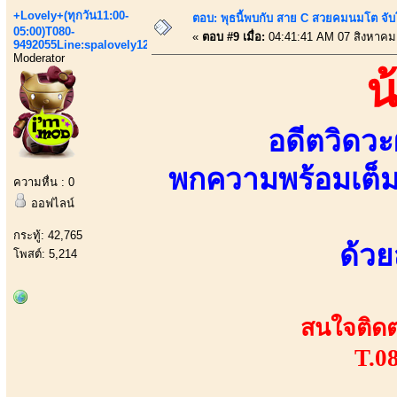
+Lovely+(ทุกวัน11:00-
ตอบ: พุธนี้พบกับ สาย C สวยคมนมโต จับ
05:00)T080-
«
ตอบ #9 เมื่อ:
04:41:41 AM 07 สิงหาคม
9492055Line:spalovely123
Moderator
น
อดีตวิดวะ
พกความพร้อมเต็ม
ความหื่น : 0
ออฟไลน์
กระทู้: 42,765
ด้วย
โพสต์: 5,214
สนใจติดต่
T.0