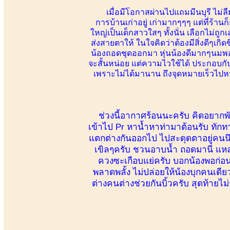
เมื่อมีโอกาสผ่านไปแถมมีนบุรี ไม่ลื
การบ้านเก่าอยู่ เก่ามากๆๆๆ แต่ที่ร้าน
ใหญ่เป็นเด็กสาวใสๆ ทั้งนั่น เลือกไม่ถ
ส่งสายตาให้ ในใจคิดว่าต้องมีสิ่งดีๆเกิ
น้องถอดชุดออกมา หุ่นน้องดีมากๆนมพอด
จะสั้นหน่อย แต่ความไวใช้ได้ ประกอบกั
เพราะไม่ได้มานาน ถึงจุดหมายเร็วไปหน่
ช่วงนี้อากาศร้อนนะครับ คิดอยากพัก 
เข้าไป Pr หาน้ำหาท่ามาต้อนรับ ทักท
แตกต่างกันออกไป ไปสะดุดตาอยู่คนนึง ข
เขิลๆครับ ชวนอาบน้ำ ถอดมานี่ แหล
ควงซะเกือบแย่ครับ บอกน้องพอก่อนตั
พลาดพลั้ง ไม่ปล่อยให้น้องบุกคนเดีย
ต่างคนต่างช่วยกันบิ้วครับ สุดท้ายไม