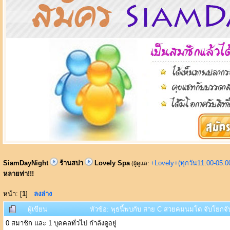
SiamDayNight
ร้านสปา
Lovely Spa
+Lovely+(ทุกวัน11:00-05:
(ผู้ดูแล:
หลายท่า!!!
หน้า: [
1
]
ลงล่าง
ผู้เขียน
หัวข้อ: พุธนี้พบกับ สาย C สวยคมนมโต จับโยกจับ
0 สมาชิก และ 1 บุคคลทั่วไป กำลังดูอยู่