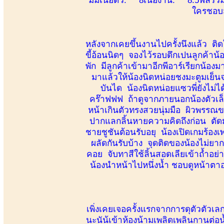
ใครชอบส
หลังจากเคยขึ้นงานไปครั้งนึงแล้ว ติด
ขี้อ้อนนิดๆ จองไว้รอบดึกเปนลูกค้าน้อ
พัก มีลูกค้าเข้ามาอีกพีอาร์เรียกน้อง
มาแล้วให้น้องนิดหน่อยชงมะตูมเย็นจ
บันได น้องนิดหน่อยแซวพี่ยังไม่ไ
คร๊าฟฟฟ ถ้าดูจากภายนอกน้องตัวเล็ก
หน้าเกินตัวทรงสวยนุ่มมือ ผิวพรรณข
ปากแลกลิ้นหายความคิดถึงก่อน ตัดมาท
ชายชูชันต้อนรับอยุ น้องเปิดเกมร้องเ
ผลัดกันรับบ้าง จุดติดของน้องไม่ยาก
คอย จับทาสีใช้ลิ้นสอดเลียเข้าถ้ำอย่า
น้องนำหน้าไปหนึ่งน้ำ ชอบดูหน้าตา
เพิ่งเคยเจอครั้งแรกจากการดุตัวตัวเล
นะนัน้เข้าห้องน้ามเพลิดเพลินกานต