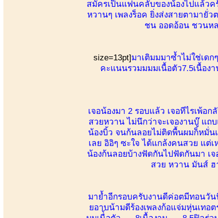
สมัครเป็นแฟนคลับของน้องไปแล้วครับ
หวานๆ เพลงร็อค ยิ่งส่งสายตามายั่วต
ชน ออดอ้อน ชวนหลง
size=13pt]
มาเติมมมาซ้ำไม่ใช่เดก
คะแนนรวมมมมเนื้อตัว7.5เนื้อง
เจอน้องมา 2 รอบแล้ว เจอทีไรเพ้อก
สวยหวาน ไม่นึกว่าจะเจองานบู๊ แถบ
น้องบิ้ว จนก้นลอยไม่ติดพื้นผมก็หมั
เลย อิอิๆ ซะใจ ได้แกล้งคนสวย แต่เ
น้องก้นลอยบ้างฟัดกันไปฟัดกันมา เจ
สวย หวาน มันส์ ฮา บ
มาย้ำอีกรอบครับงานดีค่อตมีทอนวันน
ยอาบน้ามดีร้องเพลงก้อแจ่มหุ่นเทอ
มมเนื่้อตัว. 8เนื้องาน. 8.5ฟิล