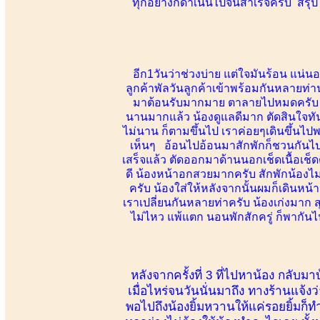
ทุกอย่างก็ดำเนินไปจนสำเร็จครับ สรุปใ
อีก1วันว่าช่วงบ่าย แต่ใจมันร้อน แน่น
ลูกค้าพัลวันลูกค้าเข้าพร้อมกันหลายท่าน
มาต้อนรับมากมาย ตาลายไปหมดครับ รักพ
นานมากแล้ว น้องดูแลดีมาก ตัดสินใจทัน
ไม่นาน ก็ตามขึ้นไป เราค่อยๆเดินขึ้นไ
เห็นๆ อ้อนไปอ้อนมาสักพักก็ชวนกันไป
เสร็จแล้ว ตัดออกมาด้านนอกเช็ดเนื้อเช็
ดี น้องหน้าอกสวยมากครับ สักพักน้องไ
ครับ น้องใส่ให้หลังจากนั้นผมก็เดินหน้าล
เราเปลี่ยนกันหลายท่าครับ น้องเก่งมาก 
ไม่ไหว แพ้แตก นอนพักสักครู่ ก็พากั
หลังจากครั้งที่ 3 ที่ไปหาน้อง กล
เมื่อไหร่จนวันนั่นมาถึง ทางร้านแจ้ง
พอไปถึงน้องยิ้มหวานให้แค่รอยยิ้มก็ท