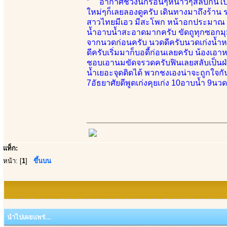
” อากาศช่วงนี้ก็ร้อนๆหนาวๆสลับกันไป 
ใหม่ๆก็เลยลองดูครับ เดินทางมาถึงร้าน 
สาวไทยมีเอว มีสะโพก หน้าอกประมาณ 34 
น้ำอาบน้ำสะอาดมากครับ ขัดถูทุกซอกมุมเ
จากนวดก่อนครับ นวดดีครับนวดเก่งน้ำหน
ดีครับเริ่มมาก็บอดี้ก่อนเลยครับ น้องเอา
ชอบเอานมขัดจรวดครับฟินเลยสลับเป็นฝ่
น้ำเยอะจุดติดได้ พวกชงเองน่าจะถูกใจกั
7อัธยาศัยดีพูดเก่งคุยเก่ง 10อาบน้ำ 9น
แท็ก:
หน้า: [
1
]
ขึ้นบน
นำไปเผยแพร่...