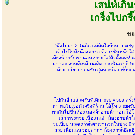
เสน่ห์เก
เกร็งไปกร
ขอ
"พึงไปมา 2 วันติด แต่ติดใจบ้าน Lov
เข้าไปไปถึงน้องมารอ ที่ล่างชั้นหน้า
เตียงน้องจับเรานอนหงาย ไส่ตัวตั้งแต่ห
มากเลยงานดีเหมือนเดิม จากนั้นเราก็จั
ด้วย. เสียวมากครับ สุดท้ายก็จบที่น้ำ
ไปกันอีกแล้วครับที่เดิม lovely spa ครั้
หา พอไปเจอตัวจริงที่ร้าน โอ้โห สวยครับ
พากันไปขึ้นห้อง ถอดผ้าอาบน้ำก่อน โอ้โ
เล็ก ทรงสวย เนื้อแน่น!!! น้องอาบน
ระเบียบ นวดเสร็จก็ตาเรานวดให้บ้าง ผิว
สวย เนื้อแน่นชอบมากๆ น้องสาวก็อิ่มเอิ