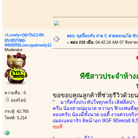
+Lovely+(ทุกวัน11:00-
ตอบ: พุธนี้พบกับ สาย C สวยคมนมโต จับ
05:00)T080-
«
ตอบ #10 เมื่อ:
04:42:24 AM 07 สิงหาค
9492055Line:spalovely123
Moderator
พีซีสาวประจำห้า
ความหื่น : 0
ขอขอบคุณลูกค้าที่ช่วยรีวิวด้วย
ออฟไลน์
” มากี่ครั้งประทับใจทุกครั้ง เลิฟลี่สปา
ครีบ น้องสายนุ่มนวล หวานๆ ฟิวแฟนที่สุดต
กระทู้: 42,765
ลองครับ น้องมีทั้งนวด บอดี้ งานครบจริ
โพสต์: 5,214
เฌอเบลน่ารัก 8หน้าอก 9GF 90verall 8,
ขอที