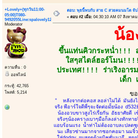
+Lovely+(ทุกวัน11:00-
ตอบ: พุธนี้พบกับ สาย C สวยคมนมโต จับ
05:00)T080-
«
ตอบ #2 เมื่อ:
04:30:10 AM 07 สิงหาคม
9492055Line:spalovely123
Moderator
น้
ขึ้นแท่นคิวกระหน่ำ!!! 
ใสๆสไตล์ฮอร์โมน!!!!
ความหื่น : 0
ประเทศ!!!! ร่าเริงอารมณ
ออฟไลน์
เด็ก 
กระทู้: 42,765
โพสต์: 5,214
ขอ
” หลังจากต่อคอส ลอล่าไม่ได้ มันยังไม
จริง พีอาร์ใจดีพี่ๆจะจัดต่อมั้ยน้อง d532
น้องอวบขาวสูงไร่เรี่ยกัน อัธยาศัยดี 
จริงๆน้องครางเบาๆมือก็ลงล่างทักทายจิ
แอบร้อนแรง น้ำท่าไม่ต้องอาบละปลดชุด
นะ เสียวซ่านมากจากซอกคอมา นมจิ๋ว
ใส่dodgy จบสุดๆด้วยมิชชั่นนารี สุดจ