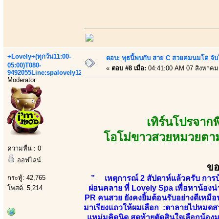
+Lovely+(ทุกวัน11:00-
ตอบ: พุธนี้พบกับ สาย C สวยคมนมโต จับ
05:00)T080-
«
ตอบ #8 เมื่อ:
04:41:00 AM 07 สิงหาคม
9492055Line:spalovely123
Moderator
เทิร์นโปรจาก
โอโม่ขาวสวยหมวยตามสไ
ความหื่น : 0
ออฟไลน์
ขอ
กระทู้: 42,765
” เหตุการณ์ 2 สัปดาห์แล้วครับ การบ
ผ่อนคลาย ที่ Lovely Spa เพื่อหาน้องน
โพสต์: 5,214
PR คนสวย ยังคงยิ้มต้อนรับอย่างดีเหมื
มาเรียงแถวให้ผมเลือก :ตาลายไปหมดสาวๆน
แหม่มคิดนิด สุดท้ายตัดสินใจเลือกน้องมู