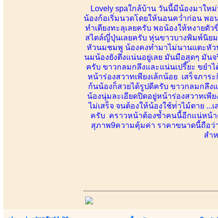
Lovely spaใกล้บ้าน วันนี้มีน้องมาใหม
น้องก้อเริ่มนวดโดยให้นอนคว่ำก่อน พอนว
ทำเตียงทะลุเลยครับ พอน้องให้หงายตัวข
สไตล์ญี่ปุ่นเลยครับ หุ่นขาวบางพิมพ์นิย
หัวนมชมพู น้องคงทำมาไม่นานแตะหัวน
นมน้องยังตึงแน่นอยู่เลย มันมือสุดๆ มัน
ครับ ขาวกลมกลึงและแน่นเปรี๊ยะ ขยำได้
หน้าร่องสวาทเพียงเล้กน้อย เสร็จภาระก
ก้นน้องก็สวยได้รูปดีครับ ขาวกลมกลึง
น้องนุ่มละเอียดปิดอยู่หน้าร่องสวาทเพียง
ไม่เสร็จ จนต้องให้น้องใช้ท่่าไม้ตาย 
ครับ คราวหน้าต้องซ้ำคนนี้อีกแน่หน้
สุภาพ9ความคุ้มค่า ราคาขนาดนี้ถือว
สำหร