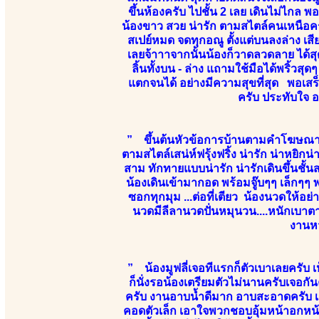
ขึ้นห้องครับ ไปชั้น 2 เลย เดินไม่ไกล พ
น้องขาว สวย น่ารัก ตามสไตล์คนเหนือคร
สเปย์หมด จดทุกอณู ตั้งแต่บนลงล่าง เส
เลยจ้าาาจากนั้นน้องก็วาดลวดลาย ได้สุด
ลิ้นทั้งบน - ล่าง แถามใช้มือได้พริ้วส
แตกจนได้ อย่างมีความสุขที่สุด พอเสร็
ครับ ประทับใจ 
” ขึ้นต้นหัวข้อการบ้านตามคำโฆษณาข
ตามสไตล์เสน่ห์ฟรุ้งฟริ้ง น่ารัก น่าหยิ
สาม ทักทายแบบน่ารัก น่ารักเดินขึ้นชั้น
น้องเดินเข้ามากอด พร้อมจู๊บๆๆ เล็ก
ซอกทุกมุม ...ต่อที่เตียว น้องนวดให้อ
นวดมีลีลานวดปั่นหมุนวน....หนักเบาตา
งานหว
” น้องมูฟลี่เจอทีแรกก็ตัวเบาเลยครับ 
ก็นั่งรอน้องเตรียมตัวไม่นานครับเจอกั
ครับ งานอาบน้ำดีมาก อาบสะอาดครับ เสีย
คอดตัวเล็ก เอาใจพวกชอบอุ้มหน้าอกหน้