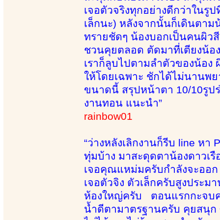
เจอตัวจริงทุกอย่างดีกว่าในรูป
เล็กนะ) หลังจากนั้นก็เดินตามน
ทรายชัดๆ น้องบอกเป็นคนผิวสี
ชวนคุยตลอด ตัดมาที่เตียงน้องนว
เราก็ลูบไปตามลำตัวของน้อง ผิ
ให้โดยเฉพาะ ชักได้ไม่นานพยายาม
ขนาดนี้ สรุปหน้าตา 10/10รูป
งานทอน แนะนำ”
rainbow01
“ว่างหลังเลิกงานก็รีบ line 
ทุ่มบ้าง มาสะดุดตาน้องดาวเร
เจอคุณแหม่มครับกำลังจะออก ก
เจอตัวจิง ตัวเล็กครับสูงประ
ห้องใหญ่ครับ ตอนแรกกะจบครั
น้ำดีตามาตรฐานครับ คุยสนุก ซั