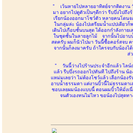
” เว้นหายไปหลายอาทิตย์จากติดงาน ว
มา อยากไปดูตัวเป็นๆดีกว่า รีบบึ่งไปถึ
เรียกน้องออกมาโชว์ตัว หลายคนโดนจองขึ
ในกลุ่มล่ะ น้องไปเตรียมน้ำแปปเดียวก็พ
เดินไปเกือบชั้นบนสุด ได้ออกกำลังกายเล
ในชุดชั้นในลายลูกไม้ จากนั้นไปอาบน้ำ
สดครับ ผมก็นัวไปมา วันนี้ซื้อคอร์สจบ คร
จากนั้นก็ลงมาครับ ถ้าใครจบกับน้องไ
ส่
” วันนี้ว่างไปร้านประจำอีกแล้ว ไลน์ถา
เเล้ว รีบบึ่งรถออกไปทันที ไปถึงร้าน 
แหม่มเลยว่า ไม่ต้องโชว์แล้ว เลือกน้องร
อาบน้ำธรรมดา แต่งานบิ้วนี้ไม่ธรรมดาเล
ชอบเลยผมน้องแบบนี้ ตอนผมบิ้วให้มั่งเน
จนตัวเองทนไม่ไหว ขอน้องไปสุดทาง 