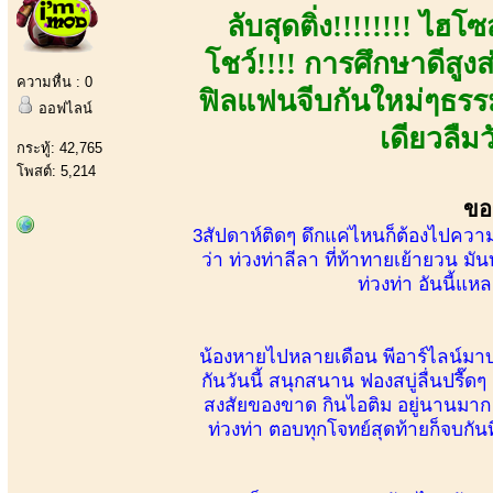
ลับสุดติ่ง!!!!!!!! ไฮ
โชว์!!!! การศึกษาดีสูงส
ความหื่น : 0
ฟิลแฟนจีบกันใหม่ๆธรรม
ออฟไลน์
เดียวลืม
กระทู้: 42,765
โพสต์: 5,214
ขอ
3สัปดาห์ติดๆ ดึกแค่ไหนก็ต้องไปควา
ว่า ท่วงท่าลีลา ที่ท้าทายเย้ายวน มั
ท่วงท่า อันนี้แหล
น้องหายไปหลายเดือน พีอาร์ไลน์มา
กันวันนี้ สนุกสนาน ฟองสบู่ลื่นปรื๊ดๆ 
สงสัยของขาด กินไอติม อยู่นานมาก จ
ท่วงท่า ตอบทุกโจทย์สุดท้ายก็จบกันท