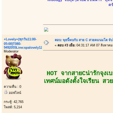
คร
+Lovely+(ทุกวัน11:00-
ตอบ: พุธนี้พบกับ สาย C สวยคมนมโต จับ
05:00)T080-
«
ตอบ #3 เมื่อ:
04:31:17 AM 07 สิงหาคม
9492055Line:spalovely123
Moderator
HOT จากสายCน่ารักจุงเบ
เทศน์มอดังตั้งใจเรียน สว
ความหื่น : 0
ออฟไลน์
กระทู้: 42,765
โพสต์: 5,214