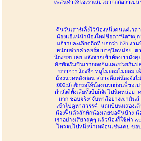
เพลินทำให้ไอเราเสียวมากกถือว่าเป็น
คืนวันเสาร์เล็งไว้น้องหนึ่งคนแต่เว
น้องแอ้แน่นำน้องใหม่ชื่อตา"นิด"จมู
แอ้รายละเอียดอีกที บอกว่า b2b งานบ
หน่อยจ่ายค่าคอร์สเบาๆนิดหน่อย ตาม
น้องชอบเลย หลังจากเข้าห้องเรานั่ง
สักพักเริ่มชินเรากอดกันและช่วยกันป
ขาวกว่าน้องอีก หนูไม่ยอมไม่ยอมแพ
น้องนวดหลังก่อน สบายดีแต่น้องยังไม่เ
:002:สักพักขอให้น้องเบรกก่อนพี่ขอเ
กำลังดีทั้งเลียทั้งบีบก็จัดไปนิดหน่อ
มาก ชอบจริงๆจับทาสีอย่างเมามันส์ น
เข้าไปคูหาสวรรค์ แถมบีบนมสองเต้าเพ
น้องฟื้นตัวสักพักน้องเลยขอคืนบ้าง
เราอย่างเสียวสุดๆ แล้วน้องก็ใช้ท่า 
ไหวจบไปหนึ่งน้ำเหมือนเช่นเคย ขอบค