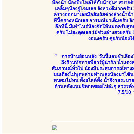
ห้องน้ำ น้องบีบไหล่ให้กับน้ำอุ่นๆ สบา
เคลิ้มๆน้องจู่โจมเลย จังหวะดีมากครับ 
ครางออกมาเลยมือสัมผัสช่วงล่างน้ำฉ่ำ
ทีนี้ครางหนักเลย อารมณ์มาเต็มครับ 
อีกทีนี้ มีเท่าไหร่น้องจัดให้หมดครับ
ครับ ไม่สะดุดเลย 10ช่วงล่างสวยครับ 1
งอแงครับ คุยกับน้อ
” การบ้านย้อนหลัง วันนี้แอบชำเลืองไ
ถึงร้านทักทายพี่อาร์ผู้น่ารัก น้ำแดง
สัมภาษณ์ทั่วไป น้องมีประสบการณ์ทางx
บนเตียงไม่พูดพล่ามทำเพลงน้องมาไซ้น
ทนผมไม่ทน ทั้งสไลด์ทั้ง น้ำจึงรอระบาย
ด้านหลังแนบชิดกดซอยไปอ่ะๆ สวรรค์ท
7.5/10 