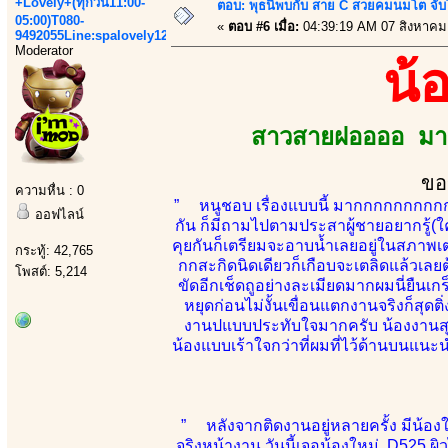
+Lovely+(ทุกวัน11:00-
ตอบ: พุธนี้พบกับ สาย C สวยคมนมโต จับ
05:00)T080-
«
ตอบ #6 เมื่อ:
04:39:19 AM 07 สิงหาคม
9492055Line:spalovely123
Moderator
น้
สาวสายฝออออ มาเ
ขอ
ความหื่น : 0
” หนูชอบ เรื่องแบบนี้ มากกกกกกกกกกกก 
ออฟไลน์
กัน ก็มีถามไปตามประสาผู้ชายอยากรู้(ใคร
คุยกันก็เตรียมจะอาบน้ำเลยอยู่ในสภาพเตร
กระทู้: 42,765
กกสะกิดนิดเดียวก็เกือบจะเตลิดแล้วเล
โพสต์: 5,214
ขัดอีกเช็ดถูอย่างละเมียดมากผมนี่ยืนเกร
หยุดก่อนไม่งั้นเขื่อนแตกงานจริงก็สุดต
งานปแบบประทับใจมากครับ น้องงานสุดย
น้องแบบเร้าใจกว่าที่ผมที่ไว้ด้านบนแนะน
” หลังจากติดงานอยู่หลายครั้ง มีน้อง
จริงหน้างาน วันนี้เจอน้องใหม่ D525 ผ