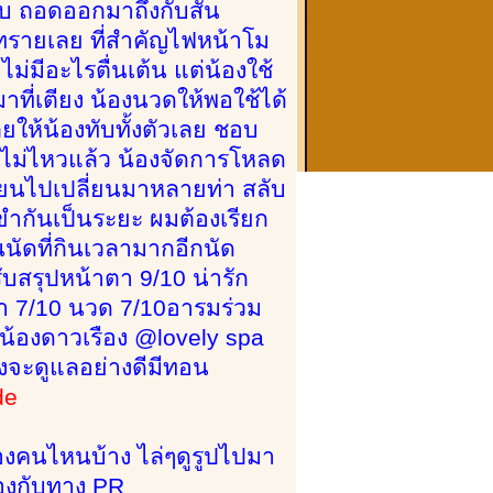
บ ถอดออกมาถึงกับสั่น
กาทรายเลย ที่สำคัญไฟหน้าโม
มีอะไรตื่นเต้น แต่น้องใช้
าที่เตียง น้องนวดให้พอใช้ได้
ยให้น้องทับทั้งตัวเลย ชอบ
ี่ไม่ไหวแล้ว น้องจัดการโหลด
ี่ยนไปเปลี่ยนมาหลายท่า สลับ
ขำกันเป็นระยะ ผมต้องเรียก
ป็นนัดที่กินเวลามากอีกนัด
บสรุปหน้าตา 9/10 น่ารัก
ำ 7/10 นวด 7/10อารมร่วม
น้องดาวเรือง @lovely spa
องจะดูแลอย่างดีมีทอน
de
น้องคนไหนบ้าง ไล่ๆดูรูปไปมา
้องกับทาง PR