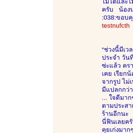
ไม่ได้และไ
ครับ น้องน
:038:ขอบคุ
testnufcth
“ช่วงนี้มีเ
ประจำ วันที
ซ่ะแล้ว คร
เคย เรียกน้
จากรูป ไม่เ
มีแปลกกว่าป
... ใจดีมาก
ตามประสาเด
ร้านอีกนะ น
นี่ฟินเลยคร
คุยเก่งมาก