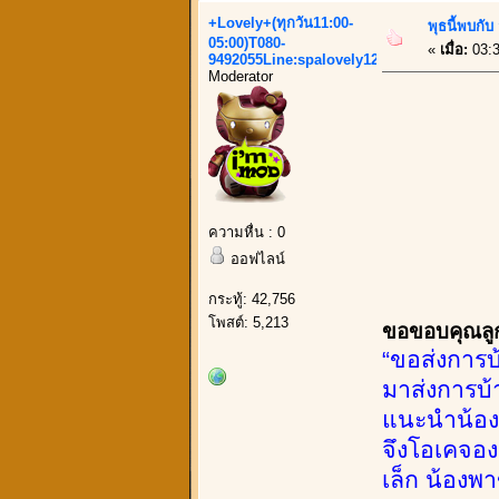
+Lovely+(ทุกวัน11:00-
พุธนี้พบกั
05:00)T080-
«
เมื่อ:
03:3
9492055Line:spalovely123
Moderator
ความหื่น : 0
ออฟไลน์
กระทู้: 42,756
โพสต์: 5,213
ขอขอบคุณลูกค
“ขอส่งการบ
มาส่งการบ้
แนะนำน้องด
จึงโอเคจอง 
เล็ก น้องพา