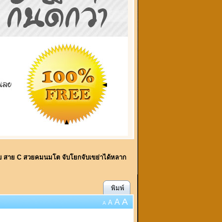
กับ สาย C สวยคมนมโต จับโยกจับเขย่าได้หลาก
พิมพ์
A
A
A
A