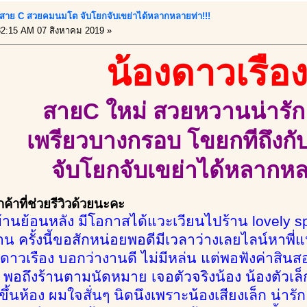
บ สาย C สวยคมนมโต จับโยกจับเขย่าได้หลากหลายท่า!!!
2:15 AM 07 สิงหาคม 2019 »
น้องดาวเรือ
สายC ใหม่ สวยหวานน่ารัก 
เพรียวบางกรอบ โขยกทีถึงกั
จับโยกจับเขย่าได้หลากห
้าที่ช่วยรีวิวด้วยนะคะ
้านย้อนหลัง มีโอกาสได้แวะเวียนไปร้าน lovely spa
าน ครั้งนี้ขอสักหน่อยพอดีมีเวลาว่างเลยไลน์หาพี
าวเรือง บอกว่างานดี ไม่มีหล่น แต่พอฟังค่าสินสอด
พอถึงร้านตามนัดหมาย เจอตัวจริงน้อง น้องตัวเล็กค
ขึ้นห้อง ผมใจสั่นๆ นิดนึงเพราะน้องเสียงเล็ก น่ารั