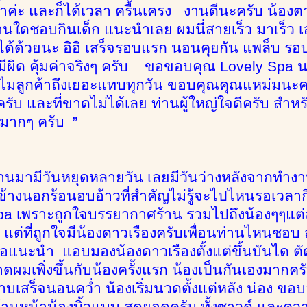
ค่ะ และก็ได้เวลา ครื้นเครง งานดีนะครับ น้องต
่านใดชอบกินเด็ก แนะนำเลย ผมนี่สายเร็ว มาเร็ว เส
้พี่ได้ด้วยนะ อิอิ เสร็จรอบแรก นอนคุยกัน แพล็บ
ีผิด คุ้มค่าจริงๆ ครับ ขอขอบคุณ Lovely Spa นะ
ลูกค้าถึงเยอะแทบทุกวัน ขอบคุณคุณแหม่มนะครับ
ไปครับ และที่ขาดไม่ได้เลย ท่านผู้ใหญ่ใจดีครับ สำห
นมากๆ ครับ ”
่ผ่านมามีวันหยุดหลายวัน เลยมีวันว่างหลังจากทำงา
างนอกร้อนอบอ้าวที่สำคัญไม่รู้จะไปไหนรอเวลาก
spa เพราะถูกใจบรรยากาศร้าน รวมไปถึงน้องๆๆแต่ละ
 แต่ที่ถูกใจมีน้องดาวเรืองครับเพื่อนท่านไหนชอบ 
อแนะนำ แอบมองน้องดาวเรืองตั้งแต่ขึ้นบันได ตัดม
ดผมเพิ่งขึ้นกับน้องครั้งแรก น้องเป็นกันเองมากค
อาบเสร็จนอนคว่ำ น้องเริ่มนวดตั้งแต่หลัง น่อง ขอ
ด้านหน้าน้องบิ้วแบบ สุดยอดครับ ทั้งซาวด์ และ