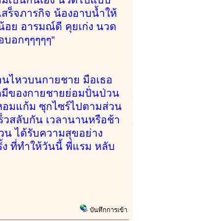
ร็จภารกิจ น้องอาบน้ำให้
้อย อารมณ์ดี คุยเก่ง นวด
ขอบอกๆๆๆๆๆ”
ลื่อนไหวบนกายชาย มือเธอ
เคมีของกายชายย่อมปั่นป่วน
ด้หอมแก้ม ซุกไซร์ไปตามส่วน
ร็วสลับกัน เวลานานหรือช้า
ป่วน ได้รับความสุขอย่าง
 ที่ทำให้วันนี้ พี่แรม หลับ
บันทึกการเข้า