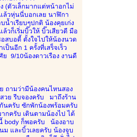
่าง (ตัวเล็กมากแต่หน้าอกไม่
อแล้วหุ่นนี่บอกเลย นาฬิกา
้ำเรียบๆปกติ น้องคุยเก่ง
เริ่มบิ๊วให้ บิ๊วเสียวดี มือ
อสบอดี้ ตั้งใจไปให้น้องนวด
็นอีก 1 ครั้งที่เสร็จเร็ว
ัย 9/10น้องดาวเรือง งานดี
สวย ถามว่ามีน้องคนไหนสอง
าสวย รีบจองครับ มาถึงร้าน
ันครับ ซักพักน้องพร้อมครับ
มากครับ เดินตามน้องไป ได้
้ body ก็พอครับ น้องอาบ
ดนม และบิ้วเลยครับ น้องจูบ