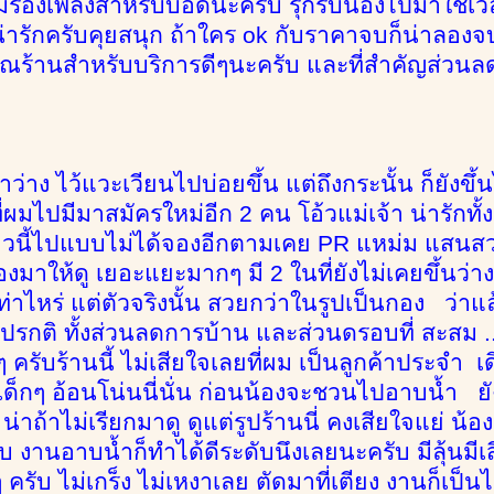
ม่ร้องเพลงสำหรับบอดี้นะครับ รุกรับน้องไปมาใช้เว
่ารักครับคุยสนุก ถ้าใคร ok กับราคาจบก็น่าลองจ
ณร้านสำหรับบริการดีๆนะครับ และที่สำคัญส่วนล
วลาว่าง ไว้แวะเวียนไปบ่อยขึ้น แต่ถึงกระนั้น ก็ยังขึ
่ผมไปมีมาสมัครใหม่อีก 2 คน โอ้วแม่เจ้า น่ารักทั้
าวนี้ไปแบบไม่ได้จองอีกตามเคย PR แหม่ม แสนสวย
องมาให้ดู เยอะแยะมากๆ มี 2 ในที่ยังไม่เคยขึ้นว่าง
ท่าไหร่ แต่ตัวจริงนั้น สวยกว่าในรูปเป็นกอง ว่าแล
รกติ ทั้งส่วนลดการบ้าน และส่วนดรอบที่ สะสม ... 
ๆ ครับร้านนี้ ไม่เสียใจเลยที่ผม เป็นลูกค้าประจำ เด
็กๆ อ้อนโน่นนี่นั่น ก่อนน้องจะชวนไปอาบน้ำ ยัง
่าถ้าไม่เรียกมาดู ดูแต่รูปร้านนี่ คงเสียใจแย่ น้อ
ับ งานอาบน้ำก็ทำได้ดีระดับนึงเลยนะครับ มีลุ้นมีเส
ๆ ครับ ไม่เกร็ง ไม่เหงาเลย ตัดมาที่เตียง งานก็เ