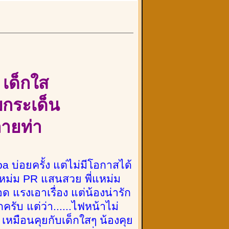
ง
เด็กใส
บกระเด็น
ลายท่า
 บ่อยครั้ง แต่ไม่มีโอกาสได้
่แหม่ม PR แสนสวย พี่แหม่ม
 แรงเอาเรื่อง แต่น้องน่ารัก
รับ แต่ว่า......ไฟหน้าไม่
ก เหมือนคุยกับเด็กใสๆ น้องคุย