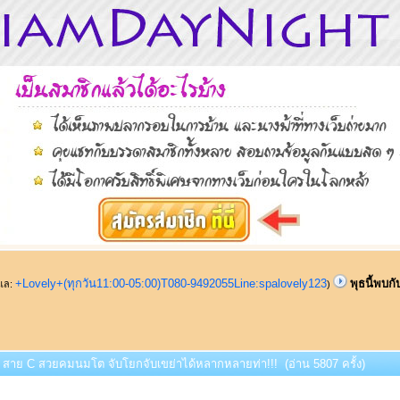
+Lovely+(ทุกวัน11:00-05:00)T080-9492055Line:spalovely123
พุธนี้พบ
ูแล:
)
กับ สาย C สวยคมนมโต จับโยกจับเขย่าได้หลากหลายท่า!!! (อ่าน 5807 ครั้ง)