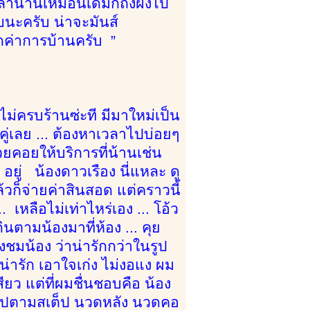
ลานานเหมือนเดิมก็ถึงฝั่งไป
บนะครับ น่าจะมันส์
ดค่าการบ้านครับ ”
้นไม่ครบร้านซ่ะที มีมาใหม่เป็น
งคู่เลย ... ต้องหาเวลาไปบ่อยๆ
คอยให้บริการที่น้านเช่น
 อยู่ น้องดาวเรือง นี่แหละ ดู
้วก็จ่ายค่าสินสอด แต่คราวนี้
เหลือไม่เท่าไหร่เอง ... โอ้ว
ินตามน้องมาที่ห้อง ... คุย
ชมน้อง ว่าน่ารักกว่าในรูป
งน่ารัก เอาใจเก่ง ไม่งอแง ผม
ียว แต่ที่ผมชื่นชอบคือ น้อง
ป็นไปตามสเต็ป นวดหลัง นวดคอ