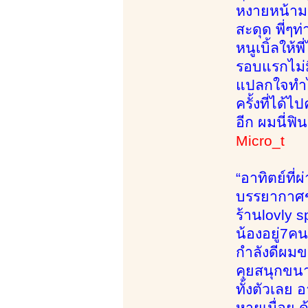
หงายหน้ามา
สะดุด พี่ๆท
หนูเบิ้ลให
รอบแรกไม่ม
แปลกใจทำไม
ครั้งที่ได้
อีก ผมนี่ฟิ
Micro_t
“อาทิตย์ที
บรรยากาศข้
ร้านlovly 
น้องอยู่7คน
กำลังดีผมข
คุยสนุกขนา
ทั้งตัวเลย 
หายเมื่อย 