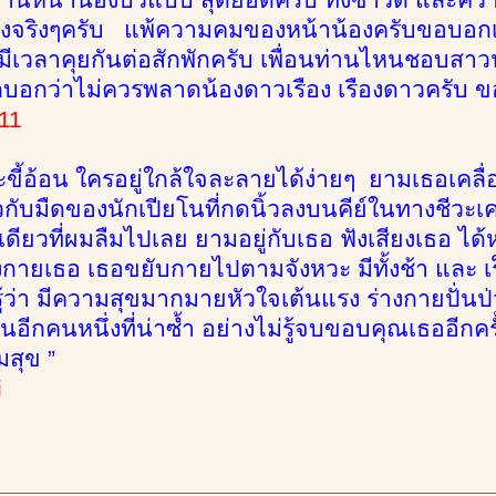
องจริงๆครับ แพ้ความคมของหน้าน้องครับขอบอกเส
ีเวลาคุยกันต่อสักพักครับ เพื่อนท่านไหนชอบสาวน
กบอกว่าไม่ควรพลาดน้องดาวเรือง เรืองดาวครับ 
11
ละขี้อ้อน ใครอยู่ใกล้ใจละลายได้ง่ายๆ ยามเธอเค
วกับมืดของนักเปียโนที่กดนิ้วลงบนคีย์ในทางชีวะ
งเดียวที่ผมลืมไปเลย ยามอยู่กับเธอ ฟังเสียงเธอ ไ
งกายเธอ เธอขยับกายไปตามจังหวะ มีทั้งช้า และ เ
่รู้ว่า มีความสุขมากมายหัวใจเต้นแรง ร่างกายปั่น
อีกคนหนึ่งที่น่าซ้ำ อย่างไม่รู้จบขอบคุณเธออีกครั้ง
มสุข ”
i