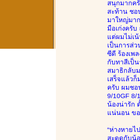
สนุกมากครั
สะท้าน ชอบ
มาใหญ่มากก
มือเก่งครั
แต่ผมไม่เน้
เป็นการส่ว
ซีดี ร้องเ
กับทาสีเป็
สมาธิกลับมา
เสร็จแล้วก
ครับ ผมชอบ
9/10GF 8/1
น้องน่ารัก
แน่นอน ขอบ
“ห่างหายไปเ
สะดุดกับน้