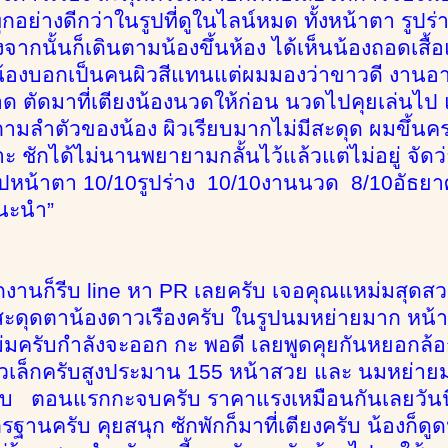
ุกอย่างดีกว่าในรูปที่ดูในไลน์หมด ทั้งหน้าตา รูปร
งจากนั้นก็เดินตามน้องขึ้นห้อง ได้เห็นน้องถอดเสื้
้องบอกเป็นคนผิวสีแทนแต่ผมมองว่าขาวดี งานอาบน
ตัดมาที่เตียงน้องนวดให้ก่อน นวดไปคุยเล่นไป แล้วก็
ตามลำตัวของน้อง ผิวเรียบมากไม่มีสะดุด ผมขึ้นคร
 ชักได้ไม่นานพยายามกลั้นไว้แล้วแต่ไม่อยู่ จัดว่าเป
ุปหน้าตา 10/10รูปร่าง 10/10งานนวด 8/10อัธยาศ
นะนำ”
1
ลิกงานก็รีบ line หา PR เลยครับ เจอคุณแหม่มสุด
าสะดุดตาน้องดาวเรืองครับ ในรูปนมหย่ายมาก หน้
มครับกำลังจะออก กะ พอดี เลยพูดคุยกันหยอกล้อก
ตัวเล็กครับสูงประมาน 155 หน้าสวย และ นมหย่าย
รับ ตอนแรกกะจบครับ ราคาแรงเหมือนกันเลยวันนี
ฐานครับ คุยสนุก ซักพักก็มาที่เตียงครับ น้องก็ดู