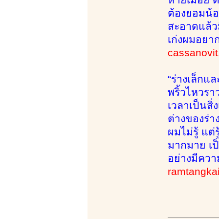
ต้องยอมน้
สะอาดแล้วม
เก่งผมอยา
cassanovit
“ร่างเล็กแ
พริ้วไหวรา
เวลาเป็นสิ่
ต่างของร่า
ผมไม่รู้ แต
มากมาย เป็น
อย่างมีควา
ramtangka