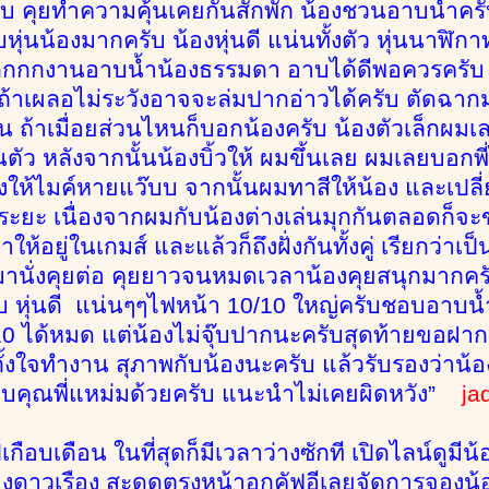
บ คุยทำความคุ้นเคยกันสักพัก น้องชวนอาบน้ำครั
หุ่นน้องมากครับ น้องหุ่นดี แน่นทั้งตัว หุ่นนาฬิ
กกงานอาบน้ำน้องธรรมดา อาบได้ดีพอควรครับ ไม่
บ ถ้าเผลอไม่ระวังอาจจะล่มปากอ่าวได้ครับ ตัดฉากม
น ถ้าเมื่อยส่วนไหนก็บอกน้องครับ น้องตัวเล็กผมเล
นตัว หลังจากนั้นน้องบิ้วให้ ผมขึ้นเลย ผมเลยบอกพ
พลงให้ไมค์หายแว๊บบ จากนั้นผมทาสีให้น้อง และเปล
นระยะ เนื่องจากผมกับน้องต่างเล่นมุกกันตลอดก็จะ
ให้อยู่ในเกมส์ และแล้วก็ถึงฝั่งกันทั้งคู่ เรียกว่าเ
็มานั่งคุยต่อ คุยยาวจนหมดเวลาน้องคุยสนุกมากครั
 หุ่นดี แน่นๆๆไฟหน้า 10/10 ใหญ่ครับชอบอาบน้
0 ได้หมด แต่น้องไม่จุ๊บปากนะครับสุดท้ายขอฝาก
 ตั้งใจทำงาน สุภาพกับน้องนะครับ แล้วรับรองว่าน้
คุณพี่แหม่มด้วยครับ แนะนำไม่เคยผิดหวัง”
ja
กือบเดือน ในที่สุดก็มีเวลาว่างซักที เปิดไลน์ดูมี
องดาวเรือง สะดุดตรงหน้าอกคัฟอีเลยจัดการจองน