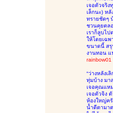
เจอตัวจริงท
เล็กนะ) หลั
ทรายชัดๆ น
ชวนคุยตลอด 
เราก็ลูบไป
ให้โดยเฉพาะ
ขนาดนี้ สร
งานทอน แ
rainbow0
“ว่างหลังเ
ทุ่มบ้าง ม
เจอคุณแหม่
เจอตัวจิง 
ห้องใหญ่ค
น้ำดีตามาตร