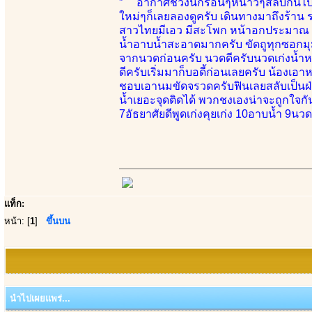
” อากาศช่วงนี้ก็ร้อนๆหนาวๆสลับกันไป 
ใหม่ๆก็เลยลองดูครับ เดินทางมาถึงร้าน 
สาวไทยมีเอว มีสะโพก หน้าอกประมาณ 34 
น้ำอาบน้ำสะอาดมากครับ ขัดถูทุกซอกมุมเ
จากนวดก่อนครับ นวดดีครับนวดเก่งน้ำหน
ดีครับเริ่มมาก็บอดี้ก่อนเลยครับ น้องเอา
ชอบเอานมขัดจรวดครับฟินเลยสลับเป็นฝ่
น้ำเยอะจุดติดได้ พวกชงเองน่าจะถูกใจกั
7อัธยาศัยดีพูดเก่งคุยเก่ง 10อาบน้ำ 9น
แท็ก:
หน้า: [
1
]
ขึ้นบน
นำไปเผยแพร่...