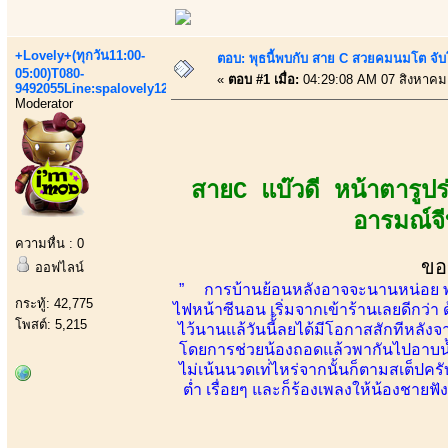
+Lovely+(ทุกวัน11:00-
ตอบ: พุธนี้พบกับ สาย C สวยคมนมโต จับ
05:00)T080-
«
ตอบ #1 เมื่อ:
04:29:08 AM 07 สิงหาคม
9492055Line:spalovely123
Moderator
สายC แบ๊วดี หน้าตารูป
อารมณ์จี
ความหื่น : 0
ขอ
ออฟไลน์
” การบ้านย้อนหลังอาจจะนานหน่อย พอดีเป
กระทู้: 42,775
ไฟหน้าซีนอน เริ่มจากเข้าร้านเลยดีกว่า 
โพสต์: 5,215
ไว้นานแล้วันนี้้ลยได้มีโอกาสสักทีหลัง
โดยการช่วยน้องถอดแล้วพากันไปอาบน้ำอ
ไม่เน้นนวดเท่่ไหร่จากนั้นก็ตามสเต็ปครับ
ต่ำ เรื่อยๆ และก็ร้องเพลงให้น้องชายฟ