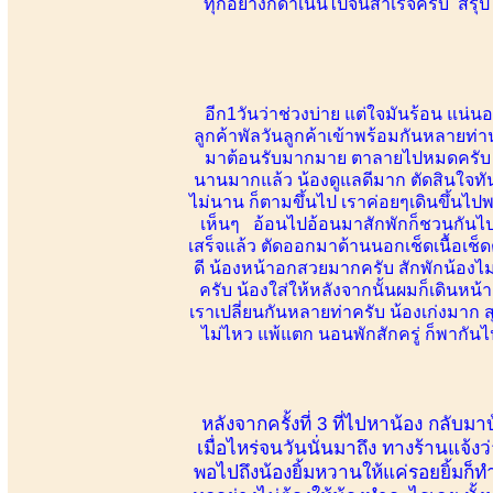
ทุกอย่างก็ดำเนินไปจนสำเร็จครับ สรุปใ
อีก1วันว่าช่วงบ่าย แต่ใจมันร้อน แน่น
ลูกค้าพัลวันลูกค้าเข้าพร้อมกันหลายท่าน
มาต้อนรับมากมาย ตาลายไปหมดครับ รักพ
นานมากแล้ว น้องดูแลดีมาก ตัดสินใจทัน
ไม่นาน ก็ตามขึ้นไป เราค่อยๆเดินขึ้นไ
เห็นๆ อ้อนไปอ้อนมาสักพักก็ชวนกันไป
เสร็จแล้ว ตัดออกมาด้านนอกเช็ดเนื้อเช็
ดี น้องหน้าอกสวยมากครับ สักพักน้องไ
ครับ น้องใส่ให้หลังจากนั้นผมก็เดินหน้าล
เราเปลี่ยนกันหลายท่าครับ น้องเก่งมาก 
ไม่ไหว แพ้แตก นอนพักสักครู่ ก็พากั
หลังจากครั้งที่ 3 ที่ไปหาน้อง กล
เมื่อไหร่จนวันนั่นมาถึง ทางร้านแจ้ง
พอไปถึงน้องยิ้มหวานให้แค่รอยยิ้มก็ท