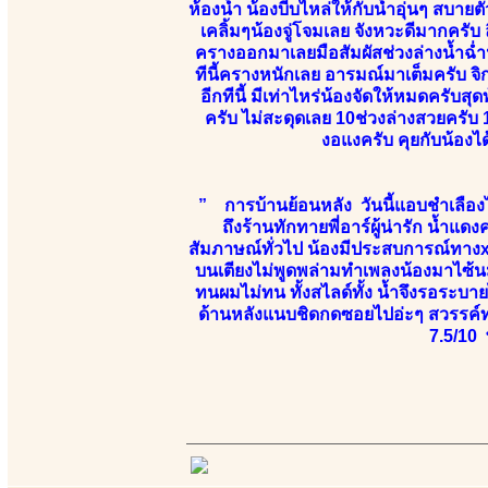
ห้องน้ำ น้องบีบไหล่ให้กับน้ำอุ่นๆ สบา
เคลิ้มๆน้องจู่โจมเลย จังหวะดีมากครับ 
ครางออกมาเลยมือสัมผัสช่วงล่างน้ำฉ่ำ
ทีนี้ครางหนักเลย อารมณ์มาเต็มครับ 
อีกทีนี้ มีเท่าไหร่น้องจัดให้หมดครับ
ครับ ไม่สะดุดเลย 10ช่วงล่างสวยครับ 1
งอแงครับ คุยกับน้อ
” การบ้านย้อนหลัง วันนี้แอบชำเลืองไ
ถึงร้านทักทายพี่อาร์ผู้น่ารัก น้ำแดง
สัมภาษณ์ทั่วไป น้องมีประสบการณ์ทางx
บนเตียงไม่พูดพล่ามทำเพลงน้องมาไซ้น
ทนผมไม่ทน ทั้งสไลด์ทั้ง น้ำจึงรอระบาย
ด้านหลังแนบชิดกดซอยไปอ่ะๆ สวรรค์ท
7.5/10 