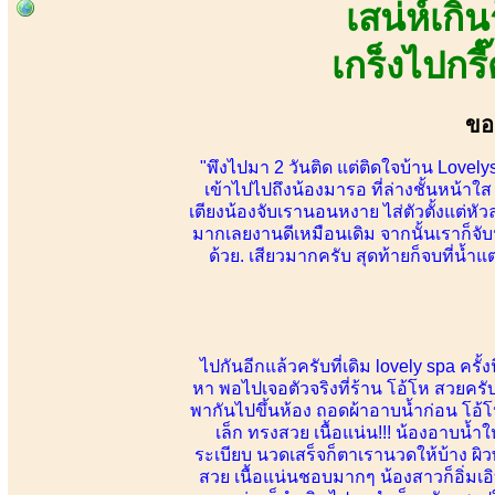
เสน่ห์เก
เกร็งไปกร
ขอ
"พึงไปมา 2 วันติด แต่ติดใจบ้าน Lov
เข้าไปไปถึงน้องมารอ ที่ล่างชั้นหน้า
เตียงน้องจับเรานอนหงาย ไส่ตัวตั้งแต่ห
มากเลยงานดีเหมือนเดิม จากนั้นเราก็จั
ด้วย. เสียวมากครับ สุดท้ายก็จบที่น้ำ
ไปกันอีกแล้วครับที่เดิม lovely spa ครั้
หา พอไปเจอตัวจริงที่ร้าน โอ้โห สวยครับ
พากันไปขึ้นห้อง ถอดผ้าอาบน้ำก่อน โอ้โ
เล็ก ทรงสวย เนื้อแน่น!!! น้องอาบน
ระเบียบ นวดเสร็จก็ตาเรานวดให้บ้าง ผิว
สวย เนื้อแน่นชอบมากๆ น้องสาวก็อิ่มเอิ