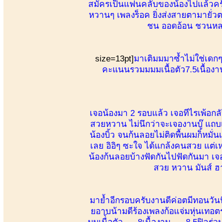
สมัครเป็นแฟนคลับของน้องไปแล้วครับ
หวานๆ เพลงร็อค ยิ่งส่งสายตามายั่วต
ชน ออดอ้อน ชวนหลง
size=13pt]
มาเติมมมาซ้ำไม่ใช่เดก
คะแนนรวมมมมเนื้อตัว7.5เนื้อง
เจอน้องมา 2 รอบแล้ว เจอทีไรเพ้อก
สวยหวาน ไม่นึกว่าจะเจองานบู๊ แถบ
น้องบิ้ว จนก้นลอยไม่ติดพื้นผมก็หมั
เลย อิอิๆ ซะใจ ได้แกล้งคนสวย แต่เ
น้องก้นลอยบ้างฟัดกันไปฟัดกันมา เจ
สวย หวาน มันส์ ฮา บ
มาย้ำอีกรอบครับงานดีค่อตมีทอนวันน
ยอาบน้ามดีร้องเพลงก้อแจ่มหุ่นเทอ
มมเนื่้อตัว. 8เนื้องาน. 8.5ฟิล