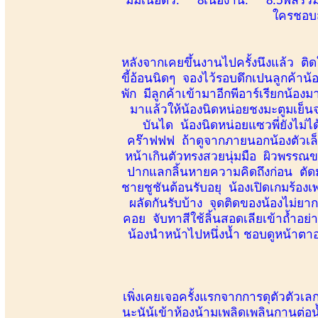
ใครชอบส
หลังจากเคยขึ้นงานไปครั้งนึงแล้ว ติด
ขี้อ้อนนิดๆ จองไว้รอบดึกเปนลูกค้าน้อ
พัก มีลูกค้าเข้ามาอีกพีอาร์เรียกน้อง
มาแล้วให้น้องนิดหน่อยชงมะตูมเย็นจ
บันได น้องนิดหน่อยแซวพี่ยังไม่ไ
คร๊าฟฟฟ ถ้าดูจากภายนอกน้องตัวเล็ก
หน้าเกินตัวทรงสวยนุ่มมือ ผิวพรรณข
ปากแลกลิ้นหายความคิดถึงก่อน ตัดมาท
ชายชูชันต้อนรับอยุ น้องเปิดเกมร้องเ
ผลัดกันรับบ้าง จุดติดของน้องไม่ยาก
คอย จับทาสีใช้ลิ้นสอดเลียเข้าถ้ำอย่า
น้องนำหน้าไปหนึ่งน้ำ ชอบดูหน้าตา
เพิ่งเคยเจอครั้งแรกจากการดุตัวตัวเล
นะนัน้เข้าห้องน้ามเพลิดเพลินกานต