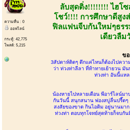
ลับสุดติ่ง!!!!!!!! ไฮ
โชว์!!!! การศึกษาดีสูงส
ความหื่น : 0
ฟิลแฟนจีบกันใหม่ๆธรรม
ออฟไลน์
เดียวลืม
กระทู้: 42,775
โพสต์: 5,215
ขอ
3สัปดาห์ติดๆ ดึกแค่ไหนก็ต้องไปควา
ว่า ท่วงท่าลีลา ที่ท้าทายเย้ายวน มั
ท่วงท่า อันนี้แหล
น้องหายไปหลายเดือน พีอาร์ไลน์มา
กันวันนี้ สนุกสนาน ฟองสบู่ลื่นปรื๊ดๆ 
สงสัยของขาด กินไอติม อยู่นานมาก จ
ท่วงท่า ตอบทุกโจทย์สุดท้ายก็จบกันท