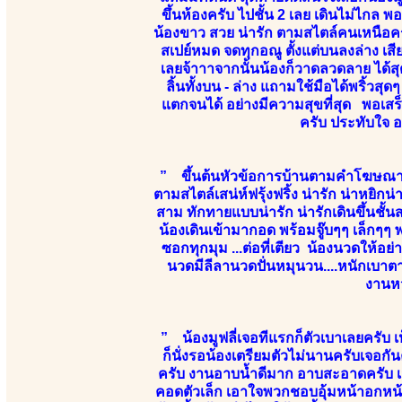
ขึ้นห้องครับ ไปชั้น 2 เลย เดินไม่ไกล พ
น้องขาว สวย น่ารัก ตามสไตล์คนเหนือคร
สเปย์หมด จดทุกอณู ตั้งแต่บนลงล่าง เส
เลยจ้าาาจากนั้นน้องก็วาดลวดลาย ได้สุด
ลิ้นทั้งบน - ล่าง แถามใช้มือได้พริ้วส
แตกจนได้ อย่างมีความสุขที่สุด พอเสร็
ครับ ประทับใจ 
” ขึ้นต้นหัวข้อการบ้านตามคำโฆษณาข
ตามสไตล์เสน่ห์ฟรุ้งฟริ้ง น่ารัก น่าหยิ
สาม ทักทายแบบน่ารัก น่ารักเดินขึ้นชั้น
น้องเดินเข้ามากอด พร้อมจู๊บๆๆ เล็ก
ซอกทุกมุม ...ต่อที่เตียว น้องนวดให้อ
นวดมีลีลานวดปั่นหมุนวน....หนักเบาตา
งานหว
” น้องมูฟลี่เจอทีแรกก็ตัวเบาเลยครับ 
ก็นั่งรอน้องเตรียมตัวไม่นานครับเจอกั
ครับ งานอาบน้ำดีมาก อาบสะอาดครับ เสีย
คอดตัวเล็ก เอาใจพวกชอบอุ้มหน้าอกหน้