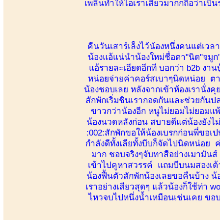
เพลินทำให้ไอเราเสียวมากกถือว่าเป็น
คืนวันเสาร์เล็งไว้น้องหนึ่งคนแต่เว
น้องแอ้แน่นำน้องใหม่ชื่อตา"นิด"จมู
แอ้รายละเอียดอีกที บอกว่า b2b งานบ
หน่อยจ่ายค่าคอร์สเบาๆนิดหน่อย ตาม
น้องชอบเลย หลังจากเข้าห้องเรานั่ง
สักพักเริ่มชินเรากอดกันและช่วยกันป
ขาวกว่าน้องอีก หนูไม่ยอมไม่ยอมแพ
น้องนวดหลังก่อน สบายดีแต่น้องยังไม่เ
:002:สักพักขอให้น้องเบรกก่อนพี่ขอเ
กำลังดีทั้งเลียทั้งบีบก็จัดไปนิดหน่อ
มาก ชอบจริงๆจับทาสีอย่างเมามันส์ น
เข้าไปคูหาสวรรค์ แถมบีบนมสองเต้าเพ
น้องฟื้นตัวสักพักน้องเลยขอคืนบ้าง
เราอย่างเสียวสุดๆ แล้วน้องก็ใช้ท่า 
ไหวจบไปหนึ่งน้ำเหมือนเช่นเคย ขอบค