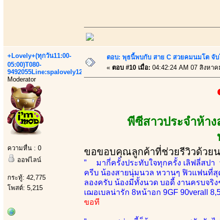
+Lovely+(ทุกวัน11:00-
ตอบ: พุธนี้พบกับ สาย C สวยคมนมโต จับ
05:00)T080-
«
ตอบ #10 เมื่อ:
04:42:24 AM 07 สิงหาค
9492055Line:spalovely123
Moderator
พีซีสาวประจำห้า
ความหื่น : 0
ขอขอบคุณลูกค้าที่ช่วยรีวิวด้วย
ออฟไลน์
” มากี่ครั้งประทับใจทุกครั้ง เลิฟลี่สปา
ครีบ น้องสายนุ่มนวล หวานๆ ฟิวแฟนที่สุดต
กระทู้: 42,775
ลองครับ น้องมีทั้งนวด บอดี้ งานครบจริ
โพสต์: 5,215
เฌอเบลน่ารัก 8หน้าอก 9GF 90verall 8,
ขอที