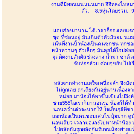
งานดีมีทอนนนนนนมาก อิอิหลงไหลมา
ตัว. 8.5หุ่นโดยรวม. 9
แอบส่องมานาน ได้เวลาก็จองเลยแรกเจ
ชุด ที่ซ่อนอยู่ มันเกินตัวตัวมัธ
เน้นที่งานบิ้วน้องเป็นคนซุกซน ทุก
หน้าหวานๆ ตัวเล็กๆ มันลุยได้ใจปล่อยใ
จุดติดง่ายสัมผัสช่วงล่าง น้ำมา ซาด์วดั
จับห่อกล้วย ค่อยๆขยับ ไป
หลังจากทำงานเสร็จเหนื่อยล้า จึงนัดม
ไม่ถูกเลย ถกเถียงกันอยู่นานเนื่องจ
หน่อย มาน้องได้พาขึ้นเขียงไปถึ
ชาย555ไอเราก้มานอนรอ น้องก้ได้ทำก
นอนคว่ำเด่วจะนวดให้ ใจเย็นๆสิพี่ข
บอกน้องเป็นคนชอบเล่นไข่นุ้ยมาก ดู
นอนเสียว เวลามองลงไปหาหน้าน้อง ห
ไปผลัดกันรุกผลัดกันรับจนน้องพ่ายแพ