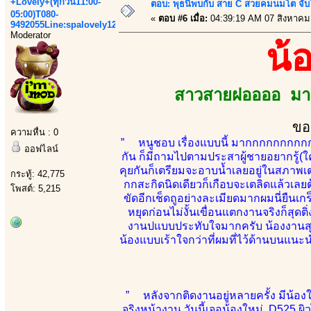
+Lovely+(ทุกวัน11:00-
ตอบ: พุธนี้พบกับ สาย C สวยคมนมโต จับ
05:00)T080-
«
ตอบ #6 เมื่อ:
04:39:19 AM 07 สิงหาคม
9492055Line:spalovely123
Moderator
น้
สาวสายฝออออ มาเ
ขอ
ความหื่น : 0
” หนูชอบ เรื่องแบบนี้ มากกกกกกกกกกกก 
ออฟไลน์
กัน ก็มีถามไปตามประสาผู้ชายอยากรู้(ใคร
คุยกันก็เตรียมจะอาบน้ำเลยอยู่ในสภาพเตร
กระทู้: 42,775
กกสะกิดนิดเดียวก็เกือบจะเตลิดแล้วเล
โพสต์: 5,215
ขัดอีกเช็ดถูอย่างละเมียดมากผมนี่ยืนเกร
หยุดก่อนไม่งั้นเขื่อนแตกงานจริงก็สุดต
งานปแบบประทับใจมากครับ น้องงานสุดย
น้องแบบเร้าใจกว่าที่ผมที่ไว้ด้านบนแนะน
” หลังจากติดงานอยู่หลายครั้ง มีน้อง
จริงหน้างาน วันนี้เจอน้องใหม่ D525 ผ