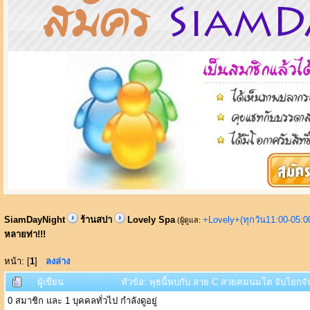
SiamDayNight
ร้านสปา
Lovely Spa
+Lovely+(ทุกวัน11:00-05:
(ผู้ดูแล:
หลายท่า!!!
หน้า: [
1
]
ลงล่าง
ผู้เขียน
หัวข้อ: พุธนี้พบกับ สาย C สวยคมนมโต จับโยกจับ
0 สมาชิก และ 1 บุคคลทั่วไป กำลังดูอยู่