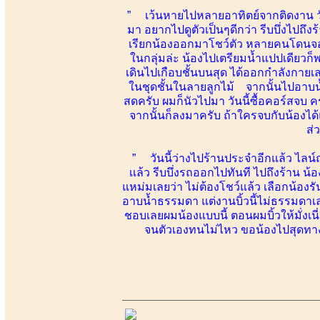
” เว้นหายไปหลายอาทิตย์จากติดงาน ว
มา อยากไปดูตัวเป็นๆดีกว่า รีบบึ่งไปถึ
เรียกน้องออกมาโชว์ตัว หลายคนโดนจองขึ
ในกลุ่มล่ะ น้องไปเตรียมน้ำแปปเดียวก็พ
เดินไปเกือบชั้นบนสุด ได้ออกกำลังกายเล
ในชุดชั้นในลายลูกไม้ จากนั้นไปอาบน้ำ
สดครับ ผมก็นัวไปมา วันนี้ซื้อคอร์สจบ คร
จากนั้นก็ลงมาครับ ถ้าใครจบกับน้องไ
ส่
” วันนี้ว่างไปร้านประจำอีกแล้ว ไลน์ถา
เเล้ว รีบบึ่งรถออกไปทันที ไปถึงร้าน 
แหม่มเลยว่า ไม่ต้องโชว์แล้ว เลือกน้องร
อาบน้ำธรรมดา แต่งานบิ้วนี้ไม่ธรรมดาเล
ชอบเลยผมน้องแบบนี้ ตอนผมบิ้วให้มั่งเน
จนตัวเองทนไม่ไหว ขอน้องไปสุดทาง 