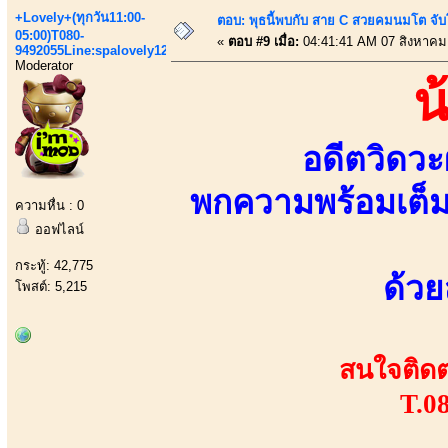
+Lovely+(ทุกวัน11:00-
ตอบ: พุธนี้พบกับ สาย C สวยคมนมโต จับ
05:00)T080-
«
ตอบ #9 เมื่อ:
04:41:41 AM 07 สิงหาคม
9492055Line:spalovely123
Moderator
น
อดีตวิดวะ
พกความพร้อมเต็ม
ความหื่น : 0
ออฟไลน์
กระทู้: 42,775
ด้วย
โพสต์: 5,215
สนใจติดต่
T.0