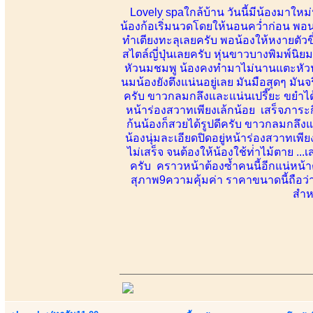
Lovely spaใกล้บ้าน วันนี้มีน้องมาใหม
น้องก้อเริ่มนวดโดยให้นอนคว่ำก่อน พอนว
ทำเตียงทะลุเลยครับ พอน้องให้หงายตัวข
สไตล์ญี่ปุ่นเลยครับ หุ่นขาวบางพิมพ์นิย
หัวนมชมพู น้องคงทำมาไม่นานแตะหัวน
นมน้องยังตึงแน่นอยู่เลย มันมือสุดๆ มัน
ครับ ขาวกลมกลึงและแน่นเปรี๊ยะ ขยำได้
หน้าร่องสวาทเพียงเล้กน้อย เสร็จภาระก
ก้นน้องก็สวยได้รูปดีครับ ขาวกลมกลึง
น้องนุ่มละเอียดปิดอยู่หน้าร่องสวาทเพียง
ไม่เสร็จ จนต้องให้น้องใช้ท่่าไม้ตาย 
ครับ คราวหน้าต้องซ้ำคนนี้อีกแน่หน้
สุภาพ9ความคุ้มค่า ราคาขนาดนี้ถือว
สำหร