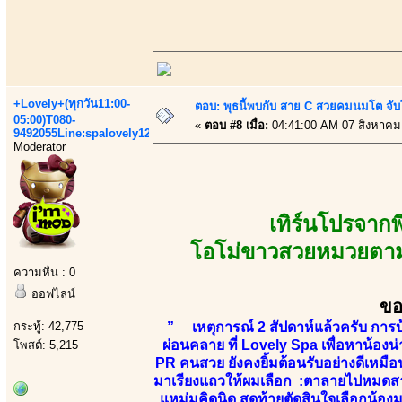
+Lovely+(ทุกวัน11:00-
ตอบ: พุธนี้พบกับ สาย C สวยคมนมโต จับ
05:00)T080-
«
ตอบ #8 เมื่อ:
04:41:00 AM 07 สิงหาคม
9492055Line:spalovely123
Moderator
เทิร์นโปรจาก
โอโม่ขาวสวยหมวยตามสไ
ความหื่น : 0
ออฟไลน์
ขอ
กระทู้: 42,775
” เหตุการณ์ 2 สัปดาห์แล้วครับ การบ
ผ่อนคลาย ที่ Lovely Spa เพื่อหาน้องน
โพสต์: 5,215
PR คนสวย ยังคงยิ้มต้อนรับอย่างดีเหมื
มาเรียงแถวให้ผมเลือก :ตาลายไปหมดสาวๆน
แหม่มคิดนิด สุดท้ายตัดสินใจเลือกน้องมู