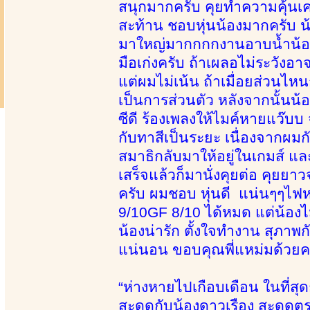
สนุกมากครับ คุยทำความคุ้นเค
สะท้าน ชอบหุ่นน้องมากครับ น้
มาใหญ่มากกกกงานอาบน้ำน้องธ
มือเก่งครับ ถ้าเผลอไม่ระวังอ
แต่ผมไม่เน้น ถ้าเมื่อยส่วนไหน
เป็นการส่วนตัว หลังจากนั้นน้
ซีดี ร้องเพลงให้ไมค์หายแว๊บบ
กับทาสีเป็นระยะ เนื่องจากผมก
สมาธิกลับมาให้อยู่ในเกมส์ และแล
เสร็จแล้วก็มานั่งคุยต่อ คุยย
ครับ ผมชอบ หุ่นดี แน่นๆๆไฟ
9/10GF 8/10 ได้หมด แต่น้องไ
น้องน่ารัก ตั้งใจทำงาน สุภาพ
แน่นอน ขอบคุณพี่แหม่มด้วยค
“ห่างหายไปเกือบเดือน ในที่สุด
สะดุดกับน้องดาวเรือง สะดุดต