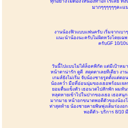
ทุกอย่างไม่ต้องให้น้องทำอะไรเลย ทั้งน
มากๆๆๆๆๆๆคะแนน 
งานน้องฟิวแบบแฟนครับ เริ่มจากเบาๆไห
แนะนำน้องนะครับไม่ผิดหวังโดยเฉพาะ
ครับGF 10/10น่
วันนี้ไปแบบไม่ได้ล็อคพิกัด แต่มีเป้าห
หน้าตาน่ารัก ดูดี สดุดตาเลยทีเดียว งานอ
เกมส์ยังไม่เริ่ม จับน้องชายรูดตั้งแต่
น้องคว่ำ มือที่อ่อนนุ่มของเธอพร้อมเจลน
ยอมตื่นแข็งตัว เธอนวดไปสักพัก ผมหั
หลุดหายเข้าไปในปากของเธอ เธอสนุกสนาน
มากมาย หน้าอกขนาดพอดีตัวของน้องโดนผม
ท่าสุดท้าย น้องชายคายพิษพุ่งเต็มร่องอก
พอดีตัว- บริการ 8/10 