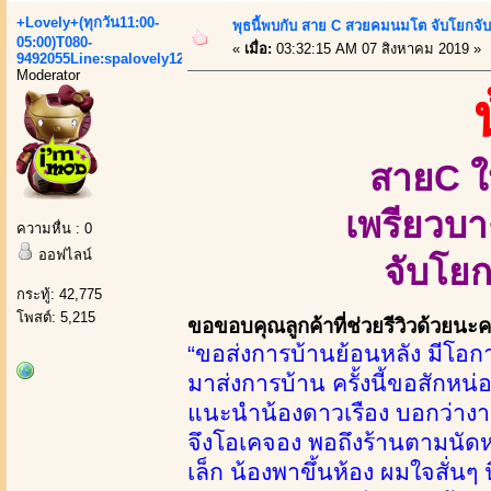
+Lovely+(ทุกวัน11:00-
พุธนี้พบกับ สาย C สวยคมนมโต จับโยกจับ
05:00)T080-
«
เมื่อ:
03:32:15 AM 07 สิงหาคม 2019 »
9492055Line:spalovely123
Moderator
สายC ใ
เพรียวบา
ความหื่น : 0
ออฟไลน์
จับโยก
กระทู้: 42,775
โพสต์: 5,215
ขอขอบคุณลูกค้าที่ช่วยรีวิวด้วยนะ
“ขอส่งการบ้านย้อนหลัง มีโอกา
มาส่งการบ้าน ครั้งนี้ขอสักหน
แนะนำน้องดาวเรือง บอกว่างานด
จึงโอเคจอง พอถึงร้านตามนัดหมา
เล็ก น้องพาขึ้นห้อง ผมใจสั่นๆ 