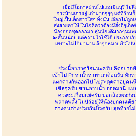
เมื่อมีโอกาสผ่านไปแถมมีนบุรี ไม่ลื
การบ้านเก่าอยู่ เก่ามากๆๆๆ แต่ที่ร้าน
ใหญ่เป็นเด็กสาวใสๆ ทั้งนั่น เลือกไม่ถ
ส่งสายตาให้ ในใจคิดว่าต้องมีสิ่งดีๆเกิ
น้องถอดชุดออกมา หุ่นน้องดีมากๆนมพอด
จะสั้นหน่อย แต่ความไวใช้ได้ ประกอบกั
เพราะไม่ได้มานาน ถึงจุดหมายเร็วไปหน่
ช่วงนี้อากาศร้อนนะครับ คิดอยากพัก 
เข้าไป Pr หาน้ำหาท่ามาต้อนรับ ทักท
แตกต่างกันออกไป ไปสะดุดตาอยู่คนนึง ข
เขิลๆครับ ชวนอาบน้ำ ถอดมานี่ แหล
ควงซะเกือบแย่ครับ บอกน้องพอก่อนตั
พลาดพลั้ง ไม่ปล่อยให้น้องบุกคนเดีย
ต่างคนต่างช่วยกันบิ้วครับ สุดท้ายไม