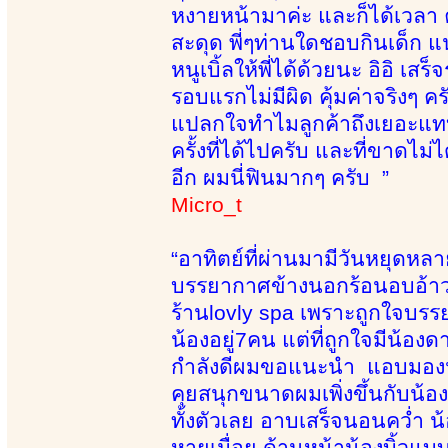
หงายหน้ามาค่ะ และก็ได้เวลา 
สะดุด พี่ๆท่านใดชอบกินเด็ก แน
หนูเบิ้ลให้พี่ได้ด้วยนะ อิอิ
รอบแรกไม่มีผิด คุ้มค่าจริงๆ
แปลกใจทำไมลูกค้าถึงเยอะแทบ
ครั้งที่ได้ไปครับ และที่ขาดไม่
อีก ผมนี่ฟินมากๆ ครับ ”
Micro_t
“อาทิตย์ที่ผ่านมามีวันหยุดหล
บรรยากาศข้างนอกร้อนอบอ้าวท
ร้านlovly spa เพราะถูกใจบรรย
น้องอยู่7คน แต่ที่ถูกใจมีน้อง
กำลังดีผมขอแนะนำ แอบมองน้องด
คุยสนุกขนาดผมเพิ่งขึ้นกับน้อ
ทั้งตัวเลย อาบเสร็จนอนคว่ำ น้
หายเมื่อย ด้านหน้าน้องบิ้วแ