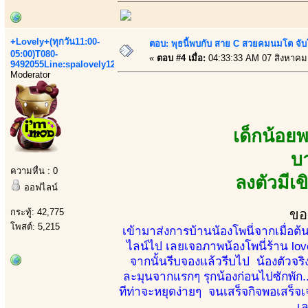
+Lovely+(ทุกวัน11:00-
ตอบ: พุธนี้พบกับ สาย C สวยคมนมโต จับ
05:00)T080-
«
ตอบ #4 เมื่อ:
04:33:33 AM 07 สิงหาคม
9492055Line:spalovely123
Moderator
เด็กน้อย
บ
ความหื่น : 0
ลงตัวมีเ
ออฟไลน์
กระทู้: 42,775
ขอ
โพสต์: 5,215
เข้ามาส่งการบ้านน้องโพนี่จากเมื่อ
ไลน์ไป เลยเจอภาพน้องโพนี่ร้าน lov
จากนั้นรีบจองแล้วรีบไป น้องตัวจริง
ละมุนจากแรกๆ รุกน้องก่อนไปซักพัก..
ทีท่าจะหยุดง่ายๆ จนเสร็จกิจพอเสร็จเจ
เล