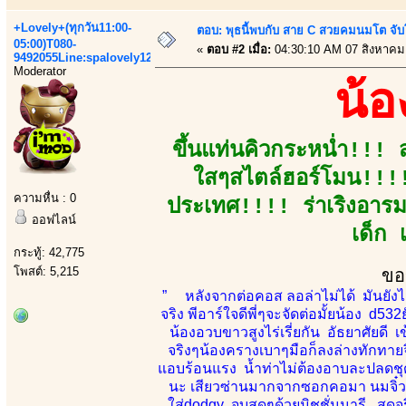
+Lovely+(ทุกวัน11:00-
ตอบ: พุธนี้พบกับ สาย C สวยคมนมโต จับ
05:00)T080-
«
ตอบ #2 เมื่อ:
04:30:10 AM 07 สิงหาคม
9492055Line:spalovely123
Moderator
น้
ขึ้นแท่นคิวกระหน่ำ!!! 
ใสๆสไตล์ฮอร์โมน!!!!
ความหื่น : 0
ประเทศ!!!! ร่าเริงอารมณ
ออฟไลน์
เด็ก 
กระทู้: 42,775
โพสต์: 5,215
ขอ
” หลังจากต่อคอส ลอล่าไม่ได้ มันยังไม
จริง พีอาร์ใจดีพี่ๆจะจัดต่อมั้ยน้อง d532
น้องอวบขาวสูงไร่เรี่ยกัน อัธยาศัยดี 
จริงๆน้องครางเบาๆมือก็ลงล่างทักทายจิ
แอบร้อนแรง น้ำท่าไม่ต้องอาบละปลดชุด
นะ เสียวซ่านมากจากซอกคอมา นมจิ๋ว
ใส่dodgy จบสุดๆด้วยมิชชั่นนารี สุดจ