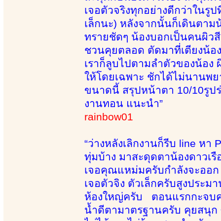
เจอตัวจริงทุกอย่างดีกว่าในรูป
เล็กนะ) หลังจากนั้นก็เดินตามน
ทรายชัดๆ น้องบอกเป็นคนผิวสี
ชวนคุยตลอด ตัดมาที่เตียงน้องนว
เราก็ลูบไปตามลำตัวของน้อง ผิ
ให้โดยเฉพาะ ชักได้ไม่นานพยายาม
ขนาดนี้ สรุปหน้าตา 10/10รูป
งานทอน แนะนำ”
rainbow01
“ว่างหลังเลิกงานก็รีบ line 
ทุ่มบ้าง มาสะดุดตาน้องดาวเร
เจอคุณแหม่มครับกำลังจะออก ก
เจอตัวจิง ตัวเล็กครับสูงประ
ห้องใหญ่ครับ ตอนแรกกะจบครั
น้ำดีตามาตรฐานครับ คุยสนุก ซั