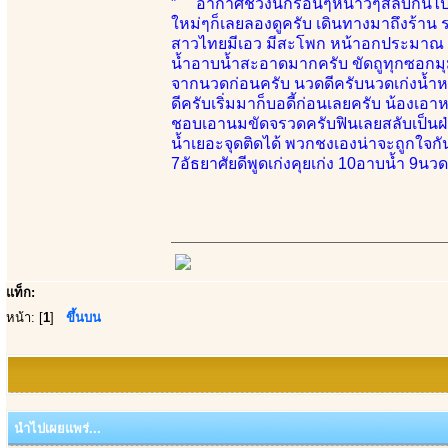
” อากาศช่วงนี้ก็ร้อนๆหนาวๆสลับกันไป 
ใหม่ๆก็เลยลองดูครับ เดินทางมาถึงร้าน 
สาวไทยมีเอว มีสะโพก หน้าอกประมาณ 34 
น้ำอาบน้ำสะอาดมากครับ ขัดถูทุกซอกมุมเ
จากนวดก่อนครับ นวดดีครับนวดเก่งน้ำหน
ดีครับเริ่มมาก็บอดี้ก่อนเลยครับ น้องเอา
ชอบเอานมขัดจรวดครับฟินเลยสลับเป็นฝ่
น้ำเยอะจุดติดได้ พวกชงเองน่าจะถูกใจกั
7อัธยาศัยดีพูดเก่งคุยเก่ง 10อาบน้ำ 9น
แท็ก:
หน้า: [
1
]
ขึ้นบน
นำไปเผยแพร่...