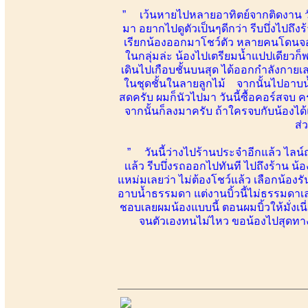
” เว้นหายไปหลายอาทิตย์จากติดงาน ว
มา อยากไปดูตัวเป็นๆดีกว่า รีบบึ่งไปถึ
เรียกน้องออกมาโชว์ตัว หลายคนโดนจองขึ
ในกลุ่มล่ะ น้องไปเตรียมน้ำแปปเดียวก็พ
เดินไปเกือบชั้นบนสุด ได้ออกกำลังกายเล
ในชุดชั้นในลายลูกไม้ จากนั้นไปอาบน้ำ
สดครับ ผมก็นัวไปมา วันนี้ซื้อคอร์สจบ คร
จากนั้นก็ลงมาครับ ถ้าใครจบกับน้องไ
ส่
” วันนี้ว่างไปร้านประจำอีกแล้ว ไลน์ถา
เเล้ว รีบบึ่งรถออกไปทันที ไปถึงร้าน 
แหม่มเลยว่า ไม่ต้องโชว์แล้ว เลือกน้องร
อาบน้ำธรรมดา แต่งานบิ้วนี้ไม่ธรรมดาเล
ชอบเลยผมน้องแบบนี้ ตอนผมบิ้วให้มั่งเน
จนตัวเองทนไม่ไหว ขอน้องไปสุดทาง 