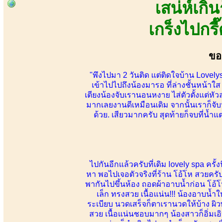
เสน่ห์เก
เกร็งไปกร
ขอ
"พึงไปมา 2 วันติด แต่ติดใจบ้าน Lov
เข้าไปไปถึงน้องมารอ ที่ล่างชั้นหน้า
เตียงน้องจับเรานอนหงาย ไส่ตัวตั้งแต่ห
มากเลยงานดีเหมือนเดิม จากนั้นเราก็จั
ด้วย. เสียวมากครับ สุดท้ายก็จบที่น้ำ
ไปกันอีกแล้วครับที่เดิม lovely spa ครั้
หา พอไปเจอตัวจริงที่ร้าน โอ้โห สวยครับ
พากันไปขึ้นห้อง ถอดผ้าอาบน้ำก่อน โอ้โ
เล็ก ทรงสวย เนื้อแน่น!!! น้องอาบน
ระเบียบ นวดเสร็จก็ตาเรานวดให้บ้าง ผิว
สวย เนื้อแน่นชอบมากๆ น้องสาวก็อิ่มเอิ