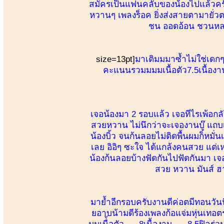
สมัครเป็นแฟนคลับของน้องไปแล้วครับ
หวานๆ เพลงร็อค ยิ่งส่งสายตามายั่วต
ชน ออดอ้อน ชวนหลง
size=13pt]
มาเติมมมาซ้ำไม่ใช่เดก
คะแนนรวมมมมเนื้อตัว7.5เนื้อง
เจอน้องมา 2 รอบแล้ว เจอทีไรเพ้อก
สวยหวาน ไม่นึกว่าจะเจองานบู๊ แถบ
น้องบิ้ว จนก้นลอยไม่ติดพื้นผมก็หมั
เลย อิอิๆ ซะใจ ได้แกล้งคนสวย แต่เ
น้องก้นลอยบ้างฟัดกันไปฟัดกันมา เจ
สวย หวาน มันส์ ฮา บ
มาย้ำอีกรอบครับงานดีค่อตมีทอนวันน
ยอาบน้ามดีร้องเพลงก้อแจ่มหุ่นเทอ
มมเนื่้อตัว. 8เนื้องาน. 8.5ฟิล