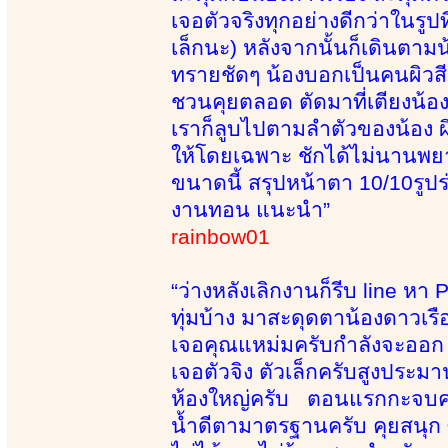
เจอตัวจริงทุกอย่างดีกว่าในรูป
เล็กนะ) หลังจากนั้นก็เดินตามน
ทรายชัดๆ น้องบอกเป็นคนผิวสี
ชวนคุยตลอด ตัดมาที่เตียงน้องนว
เราก็ลูบไปตามลำตัวของน้อง ผิ
ให้โดยเฉพาะ ชักได้ไม่นานพยายาม
ขนาดนี้ สรุปหน้าตา 10/10รูป
งานทอน แนะนำ”
rainbow01
“ว่างหลังเลิกงานก็รีบ line 
ทุ่มบ้าง มาสะดุดตาน้องดาวเร
เจอคุณแหม่มครับกำลังจะออก ก
เจอตัวจิง ตัวเล็กครับสูงประ
ห้องใหญ่ครับ ตอนแรกกะจบครั
น้ำดีตามาตรฐานครับ คุยสนุก ซั