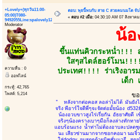
+Lovely+(ทุกวัน11:00-
ตอบ: พุธนี้พบกับ สาย C สวยคมนมโต จับ
05:00)T080-
«
ตอบ #2 เมื่อ:
04:30:10 AM 07 สิงหาคม
9492055Line:spalovely123
Moderator
น้
ขึ้นแท่นคิวกระหน่ำ!!! 
ใสๆสไตล์ฮอร์โมน!!!!
ความหื่น : 0
ประเทศ!!!! ร่าเริงอารมณ
ออฟไลน์
เด็ก 
กระทู้: 42,765
โพสต์: 5,214
ขอ
” หลังจากต่อคอส ลอล่าไม่ได้ มันยังไม
จริง พีอาร์ใจดีพี่ๆจะจัดต่อมั้ยน้อง d532
น้องอวบขาวสูงไร่เรี่ยกัน อัธยาศัยดี 
จริงๆน้องครางเบาๆมือก็ลงล่างทักทายจิ
แอบร้อนแรง น้ำท่าไม่ต้องอาบละปลดชุด
นะ เสียวซ่านมากจากซอกคอมา นมจิ๋ว
ใส่dodgy จบสุดๆด้วยมิชชั่นนารี สุดจ