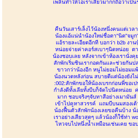
เพลินทำให้ไอเราเสียวมากกถือว่าเป็น
คืนวันเสาร์เล็งไว้น้องหนึ่งคนแต่เว
น้องแอ้แน่นำน้องใหม่ชื่อตา"นิด"จมู
แอ้รายละเอียดอีกที บอกว่า b2b งานบ
หน่อยจ่ายค่าคอร์สเบาๆนิดหน่อย ตาม
น้องชอบเลย หลังจากเข้าห้องเรานั่ง
สักพักเริ่มชินเรากอดกันและช่วยกันป
ขาวกว่าน้องอีก หนูไม่ยอมไม่ยอมแพ
น้องนวดหลังก่อน สบายดีแต่น้องยังไม่เ
:002:สักพักขอให้น้องเบรกก่อนพี่ขอเ
กำลังดีทั้งเลียทั้งบีบก็จัดไปนิดหน่อ
มาก ชอบจริงๆจับทาสีอย่างเมามันส์ น
เข้าไปคูหาสวรรค์ แถมบีบนมสองเต้าเพ
น้องฟื้นตัวสักพักน้องเลยขอคืนบ้าง
เราอย่างเสียวสุดๆ แล้วน้องก็ใช้ท่า 
ไหวจบไปหนึ่งน้ำเหมือนเช่นเคย ขอบค