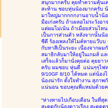
สนุกมากครับ คุยทำความคุ้นเค
สะท้าน ชอบหุ่นน้องมากครับ น้
มาใหญ่มากกกกงานอาบน้ำน้องธ
มือเก่งครับ ถ้าเผลอไม่ระวังอ
แต่ผมไม่เน้น ถ้าเมื่อยส่วนไหน
เป็นการส่วนตัว หลังจากนั้นน้
ซีดี ร้องเพลงให้ไมค์หายแว๊บบ
กับทาสีเป็นระยะ เนื่องจากผมก
สมาธิกลับมาให้อยู่ในเกมส์ และแล
เสร็จแล้วก็มานั่งคุยต่อ คุยย
ครับ ผมชอบ หุ่นดี แน่นๆๆไฟ
9/10GF 8/10 ได้หมด แต่น้องไ
น้องน่ารัก ตั้งใจทำงาน สุภาพ
แน่นอน ขอบคุณพี่แหม่มด้วยค
“ห่างหายไปเกือบเดือน ในที่สุด
สะดุดกับน้องดาวเรือง สะดุดต