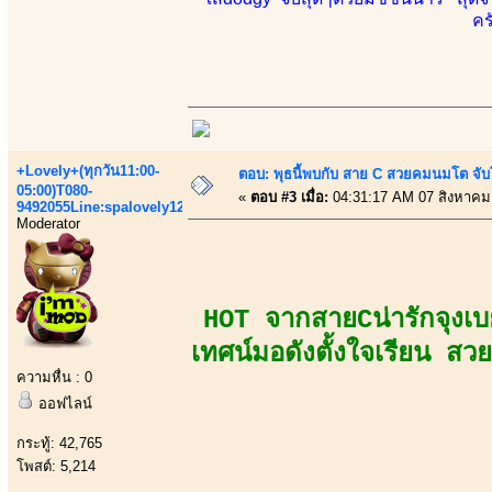
คร
+Lovely+(ทุกวัน11:00-
ตอบ: พุธนี้พบกับ สาย C สวยคมนมโต จับ
05:00)T080-
«
ตอบ #3 เมื่อ:
04:31:17 AM 07 สิงหาคม
9492055Line:spalovely123
Moderator
HOT จากสายCน่ารักจุงเบ
เทศน์มอดังตั้งใจเรียน สว
ความหื่น : 0
ออฟไลน์
กระทู้: 42,765
โพสต์: 5,214