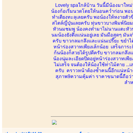
Lovely spaใกล้บ้าน วันนี้มีน้องมาใหม
น้องก้อเริ่มนวดโดยให้นอนคว่ำก่อน พอนว
ทำเตียงทะลุเลยครับ พอน้องให้หงายตัวข
สไตล์ญี่ปุ่นเลยครับ หุ่นขาวบางพิมพ์นิย
หัวนมชมพู น้องคงทำมาไม่นานแตะหัวน
นมน้องยังตึงแน่นอยู่เลย มันมือสุดๆ มัน
ครับ ขาวกลมกลึงและแน่นเปรี๊ยะ ขยำได้
หน้าร่องสวาทเพียงเล้กน้อย เสร็จภาระก
ก้นน้องก็สวยได้รูปดีครับ ขาวกลมกลึง
น้องนุ่มละเอียดปิดอยู่หน้าร่องสวาทเพียง
ไม่เสร็จ จนต้องให้น้องใช้ท่่าไม้ตาย 
ครับ คราวหน้าต้องซ้ำคนนี้อีกแน่หน้
สุภาพ9ความคุ้มค่า ราคาขนาดนี้ถือว
สำหร