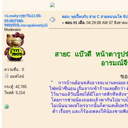
+Lovely+(ทุกวัน11:00-
ตอบ: พุธนี้พบกับ สาย C สวยคมนมโต จับ
05:00)T080-
«
ตอบ #1 เมื่อ:
04:29:08 AM 07 สิงหาคม
9492055Line:spalovely123
Moderator
สายC แบ๊วดี หน้าตารูป
อารมณ์จี
ความหื่น : 0
ขอ
ออฟไลน์
” การบ้านย้อนหลังอาจจะนานหน่อย พอดีเป
กระทู้: 42,765
ไฟหน้าซีนอน เริ่มจากเข้าร้านเลยดีกว่า 
โพสต์: 5,214
ไว้นานแล้วันนี้้ลยได้มีโอกาสสักทีหลัง
โดยการช่วยน้องถอดแล้วพากันไปอาบน้ำอ
ไม่เน้นนวดเท่่ไหร่จากนั้นก็ตามสเต็ปครับ
ต่ำ เรื่อยๆ และก็ร้องเพลงให้น้องชายฟ