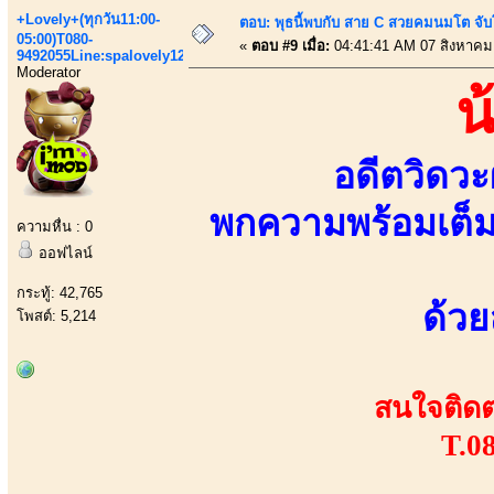
+Lovely+(ทุกวัน11:00-
ตอบ: พุธนี้พบกับ สาย C สวยคมนมโต จับ
05:00)T080-
«
ตอบ #9 เมื่อ:
04:41:41 AM 07 สิงหาคม
9492055Line:spalovely123
Moderator
น
อดีตวิดวะ
พกความพร้อมเต็ม
ความหื่น : 0
ออฟไลน์
กระทู้: 42,765
ด้วย
โพสต์: 5,214
สนใจติดต่
T.0