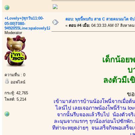
+Lovely+(ทุกวัน11:00-
ตอบ: พุธนี้พบกับ สาย C สวยคมนมโต จับ
05:00)T080-
«
ตอบ #4 เมื่อ:
04:33:33 AM 07 สิงหาคม
9492055Line:spalovely123
Moderator
เด็กน้อย
บ
ความหื่น : 0
ลงตัวมีเ
ออฟไลน์
กระทู้: 42,765
ขอ
โพสต์: 5,214
เข้ามาส่งการบ้านน้องโพนี่จากเมื่อ
ไลน์ไป เลยเจอภาพน้องโพนี่ร้าน lov
จากนั้นรีบจองแล้วรีบไป น้องตัวจริง
ละมุนจากแรกๆ รุกน้องก่อนไปซักพัก..
ทีท่าจะหยุดง่ายๆ จนเสร็จกิจพอเสร็จเจ
เล