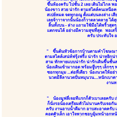
ขึ้นห้องครับ ไปชั้น 2 เลย เดินไม่ไกล พ
น้องขาว สวย น่ารัก ตามสไตล์คนเหนือคร
สเปย์หมด จดทุกอณู ตั้งแต่บนลงล่าง เส
เลยจ้าาาจากนั้นน้องก็วาดลวดลาย ได้สุด
ลิ้นทั้งบน - ล่าง แถามใช้มือได้พริ้วส
แตกจนได้ อย่างมีความสุขที่สุด พอเสร็
ครับ ประทับใจ 
” ขึ้นต้นหัวข้อการบ้านตามคำโฆษณาข
ตามสไตล์เสน่ห์ฟรุ้งฟริ้ง น่ารัก น่าหยิ
สาม ทักทายแบบน่ารัก น่ารักเดินขึ้นชั้น
น้องเดินเข้ามากอด พร้อมจู๊บๆๆ เล็ก
ซอกทุกมุม ...ต่อที่เตียว น้องนวดให้อ
นวดมีลีลานวดปั่นหมุนวน....หนักเบาตา
งานหว
” น้องมูฟลี่เจอทีแรกก็ตัวเบาเลยครับ 
ก็นั่งรอน้องเตรียมตัวไม่นานครับเจอกั
ครับ งานอาบน้ำดีมาก อาบสะอาดครับ เสีย
คอดตัวเล็ก เอาใจพวกชอบอุ้มหน้าอกหน้