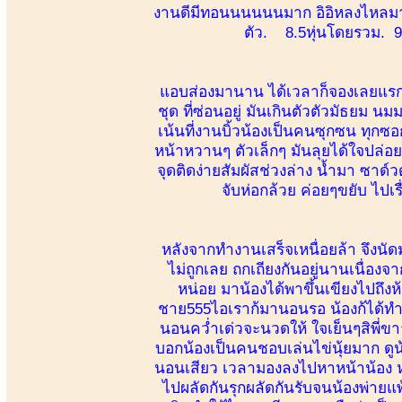
งานดีมีทอนนนนนนมาก อิอิหลงไหลมา
ตัว. 8.5หุ่นโดยรวม. 9
แอบส่องมานาน ได้เวลาก็จองเลยแรกเจ
ชุด ที่ซ่อนอยู่ มันเกินตัวตัวมัธ
เน้นที่งานบิ้วน้องเป็นคนซุกซน ทุก
หน้าหวานๆ ตัวเล็กๆ มันลุยได้ใจปล่อยใ
จุดติดง่ายสัมผัสช่วงล่าง น้ำมา ซาด์วดั
จับห่อกล้วย ค่อยๆขยับ ไป
หลังจากทำงานเสร็จเหนื่อยล้า จึงนัดม
ไม่ถูกเลย ถกเถียงกันอยู่นานเนื่องจ
หน่อย มาน้องได้พาขึ้นเขียงไปถึ
ชาย555ไอเราก้มานอนรอ น้องก้ได้ทำก
นอนคว่ำเด่วจะนวดให้ ใจเย็นๆสิพี่ข
บอกน้องเป็นคนชอบเล่นไข่นุ้ยมาก ดู
นอนเสียว เวลามองลงไปหาหน้าน้อง ห
ไปผลัดกันรุกผลัดกันรับจนน้องพ่ายแพ