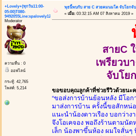
+Lovely+(ทุกวัน11:00-
พุธนี้พบกับ สาย C สวยคมนมโต จับโยกจับ
05:00)T080-
«
เมื่อ:
03:32:15 AM 07 สิงหาคม 2019 »
9492055Line:spalovely123
Moderator
สายC ใ
เพรียวบา
ความหื่น : 0
ออฟไลน์
จับโยก
กระทู้: 42,765
โพสต์: 5,214
ขอขอบคุณลูกค้าที่ช่วยรีวิวด้วยนะ
“ขอส่งการบ้านย้อนหลัง มีโอกา
มาส่งการบ้าน ครั้งนี้ขอสักหน
แนะนำน้องดาวเรือง บอกว่างานด
จึงโอเคจอง พอถึงร้านตามนัดหมา
เล็ก น้องพาขึ้นห้อง ผมใจสั่นๆ 