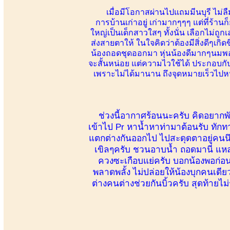
เมื่อมีโอกาสผ่านไปแถมมีนบุรี ไม่ลื
การบ้านเก่าอยู่ เก่ามากๆๆๆ แต่ที่ร้าน
ใหญ่เป็นเด็กสาวใสๆ ทั้งนั่น เลือกไม่ถ
ส่งสายตาให้ ในใจคิดว่าต้องมีสิ่งดีๆเกิ
น้องถอดชุดออกมา หุ่นน้องดีมากๆนมพอด
จะสั้นหน่อย แต่ความไวใช้ได้ ประกอบกั
เพราะไม่ได้มานาน ถึงจุดหมายเร็วไปหน่
ช่วงนี้อากาศร้อนนะครับ คิดอยากพัก 
เข้าไป Pr หาน้ำหาท่ามาต้อนรับ ทักท
แตกต่างกันออกไป ไปสะดุดตาอยู่คนนึง ข
เขิลๆครับ ชวนอาบน้ำ ถอดมานี่ แหล
ควงซะเกือบแย่ครับ บอกน้องพอก่อนตั
พลาดพลั้ง ไม่ปล่อยให้น้องบุกคนเดีย
ต่างคนต่างช่วยกันบิ้วครับ สุดท้ายไม