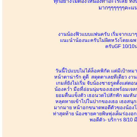
ทุกอย่างไม่ต้องให้น้องทำอะไรเลย ทั้งน
มากๆๆๆๆๆๆคะแนน 
งานน้องฟิวแบบแฟนครับ เริ่มจากเบาๆไห
แนะนำน้องนะครับไม่ผิดหวังโดยเฉพาะ
ครับGF 10/10น่
วันนี้ไปแบบไม่ได้ล็อคพิกัด แต่มีเป้าห
หน้าตาน่ารัก ดูดี สดุดตาเลยทีเดียว งานอ
เกมส์ยังไม่เริ่ม จับน้องชายรูดตั้งแต่
น้องคว่ำ มือที่อ่อนนุ่มของเธอพร้อมเจลน
ยอมตื่นแข็งตัว เธอนวดไปสักพัก ผมหั
หลุดหายเข้าไปในปากของเธอ เธอสนุกสนาน
มากมาย หน้าอกขนาดพอดีตัวของน้องโดนผม
ท่าสุดท้าย น้องชายคายพิษพุ่งเต็มร่องอก
พอดีตัว- บริการ 8/10 