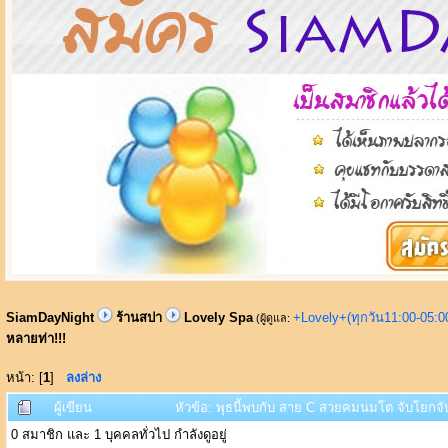
SiamDayNight
ร้านสปา
Lovely Spa
+Lovely+(ทุกวัน11:00-05:
(ผู้ดูแล:
หลายท่า!!!
หน้า: [
1
]
ลงล่าง
ผู้เขียน
หัวข้อ: พุธนี้พบกับ สาย C สวยคมนมโต จับโยกจับ
0 สมาชิก และ 1 บุคคลทั่วไป กำลังดูอยู่