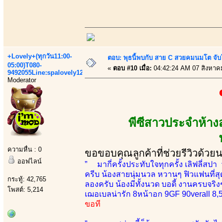
+Lovely+(ทุกวัน11:00-
ตอบ: พุธนี้พบกับ สาย C สวยคมนมโต จับ
05:00)T080-
«
ตอบ #10 เมื่อ:
04:42:24 AM 07 สิงหาค
9492055Line:spalovely123
Moderator
พีซีสาวประจำห้า
ความหื่น : 0
ขอขอบคุณลูกค้าที่ช่วยรีวิวด้วย
ออฟไลน์
” มากี่ครั้งประทับใจทุกครั้ง เลิฟลี่สปา
ครีบ น้องสายนุ่มนวล หวานๆ ฟิวแฟนที่สุดต
กระทู้: 42,765
ลองครับ น้องมีทั้งนวด บอดี้ งานครบจริ
โพสต์: 5,214
เฌอเบลน่ารัก 8หน้าอก 9GF 90verall 8,
ขอที