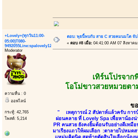
+Lovely+(ทุกวัน11:00-
ตอบ: พุธนี้พบกับ สาย C สวยคมนมโต จับ
05:00)T080-
«
ตอบ #8 เมื่อ:
04:41:00 AM 07 สิงหาคม
9492055Line:spalovely123
Moderator
เทิร์นโปรจาก
โอโม่ขาวสวยหมวยตามสไ
ความหื่น : 0
ออฟไลน์
ขอ
กระทู้: 42,765
” เหตุการณ์ 2 สัปดาห์แล้วครับ การบ
ผ่อนคลาย ที่ Lovely Spa เพื่อหาน้องน
โพสต์: 5,214
PR คนสวย ยังคงยิ้มต้อนรับอย่างดีเหมื
มาเรียงแถวให้ผมเลือก :ตาลายไปหมดสาวๆน
แหม่มคิดนิด สุดท้ายตัดสินใจเลือกน้องมู