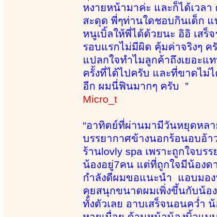
หงายหน้ามาค่ะ และก็ได้เวลา 
สะดุด พี่ๆท่านใดชอบกินเด็ก แน
หนูเบิ้ลให้พี่ได้ด้วยนะ อิอิ
รอบแรกไม่มีผิด คุ้มค่าจริงๆ
แปลกใจทำไมลูกค้าถึงเยอะแทบ
ครั้งที่ได้ไปครับ และที่ขาดไม่
อีก ผมนี่ฟินมากๆ ครับ ”
Micro_t
“อาทิตย์ที่ผ่านมามีวันหยุดหล
บรรยากาศข้างนอกร้อนอบอ้าวท
ร้านlovly spa เพราะถูกใจบรรย
น้องอยู่7คน แต่ที่ถูกใจมีน้อง
กำลังดีผมขอแนะนำ แอบมองน้องด
คุยสนุกขนาดผมเพิ่งขึ้นกับน้อ
ทั้งตัวเลย อาบเสร็จนอนคว่ำ น้
หายเมื่อย ด้านหน้าน้องบิ้วแ