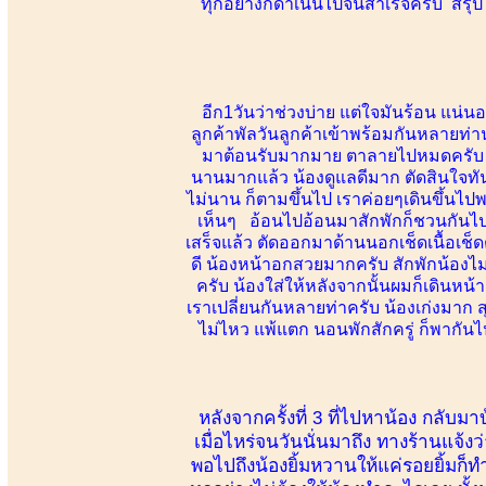
ทุกอย่างก็ดำเนินไปจนสำเร็จครับ สรุปใ
อีก1วันว่าช่วงบ่าย แต่ใจมันร้อน แน่น
ลูกค้าพัลวันลูกค้าเข้าพร้อมกันหลายท่าน
มาต้อนรับมากมาย ตาลายไปหมดครับ รักพ
นานมากแล้ว น้องดูแลดีมาก ตัดสินใจทัน
ไม่นาน ก็ตามขึ้นไป เราค่อยๆเดินขึ้นไ
เห็นๆ อ้อนไปอ้อนมาสักพักก็ชวนกันไป
เสร็จแล้ว ตัดออกมาด้านนอกเช็ดเนื้อเช็
ดี น้องหน้าอกสวยมากครับ สักพักน้องไ
ครับ น้องใส่ให้หลังจากนั้นผมก็เดินหน้าล
เราเปลี่ยนกันหลายท่าครับ น้องเก่งมาก 
ไม่ไหว แพ้แตก นอนพักสักครู่ ก็พากั
หลังจากครั้งที่ 3 ที่ไปหาน้อง กล
เมื่อไหร่จนวันนั่นมาถึง ทางร้านแจ้ง
พอไปถึงน้องยิ้มหวานให้แค่รอยยิ้มก็ท