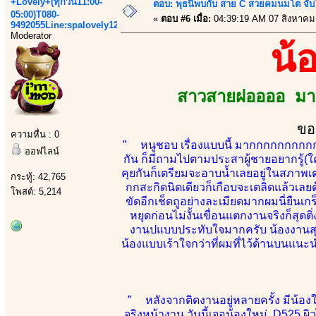
+Lovely+(ทุกวัน11:00-
ตอบ: พุธนี้พบกับ สาย C สวยคมนมโต จับ
05:00)T080-
«
ตอบ #6 เมื่อ:
04:39:19 AM 07 สิงหาคม
9492055Line:spalovely123
Moderator
น้
สาวสายฝออออ มาเ
ขอ
ความหื่น : 0
” หนูชอบ เรื่องแบบนี้ มากกกกกกกกกกกก 
ออฟไลน์
กัน ก็มีถามไปตามประสาผู้ชายอยากรู้(ใคร
คุยกันก็เตรียมจะอาบน้ำเลยอยู่ในสภาพเตร
กระทู้: 42,765
กกสะกิดนิดเดียวก็เกือบจะเตลิดแล้วเล
โพสต์: 5,214
ขัดอีกเช็ดถูอย่างละเมียดมากผมนี่ยืนเกร
หยุดก่อนไม่งั้นเขื่อนแตกงานจริงก็สุดต
งานปแบบประทับใจมากครับ น้องงานสุดย
น้องแบบเร้าใจกว่าที่ผมที่ไว้ด้านบนแนะน
” หลังจากติดงานอยู่หลายครั้ง มีน้อง
จริงหน้างาน วันนี้เจอน้องใหม่ D525 ผ