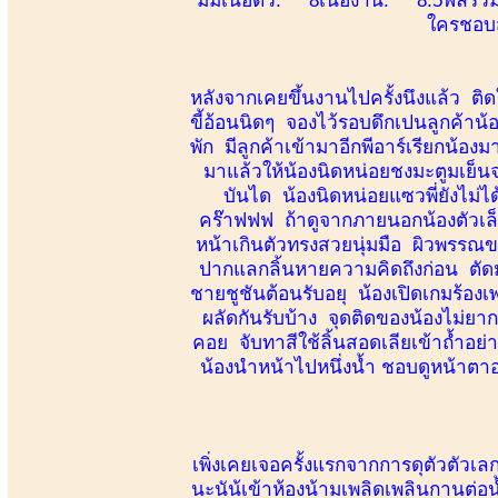
ใครชอบส
หลังจากเคยขึ้นงานไปครั้งนึงแล้ว ติด
ขี้อ้อนนิดๆ จองไว้รอบดึกเปนลูกค้าน้อ
พัก มีลูกค้าเข้ามาอีกพีอาร์เรียกน้อง
มาแล้วให้น้องนิดหน่อยชงมะตูมเย็นจ
บันได น้องนิดหน่อยแซวพี่ยังไม่ไ
คร๊าฟฟฟ ถ้าดูจากภายนอกน้องตัวเล็ก
หน้าเกินตัวทรงสวยนุ่มมือ ผิวพรรณข
ปากแลกลิ้นหายความคิดถึงก่อน ตัดมาท
ชายชูชันต้อนรับอยุ น้องเปิดเกมร้องเ
ผลัดกันรับบ้าง จุดติดของน้องไม่ยาก
คอย จับทาสีใช้ลิ้นสอดเลียเข้าถ้ำอย่า
น้องนำหน้าไปหนึ่งน้ำ ชอบดูหน้าตา
เพิ่งเคยเจอครั้งแรกจากการดุตัวตัวเล
นะนัน้เข้าห้องน้ามเพลิดเพลินกานต