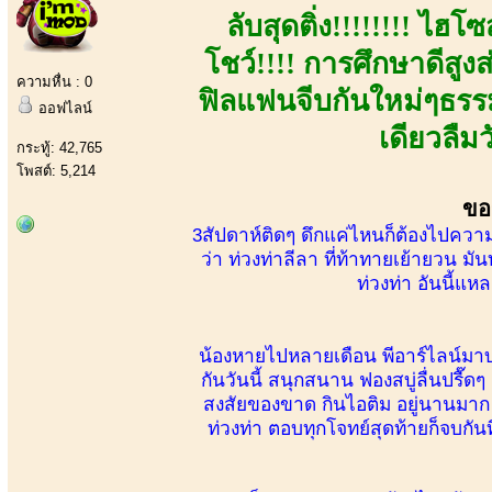
ลับสุดติ่ง!!!!!!!! ไฮ
โชว์!!!! การศึกษาดีสูงส
ความหื่น : 0
ฟิลแฟนจีบกันใหม่ๆธรรม
ออฟไลน์
เดียวลืม
กระทู้: 42,765
โพสต์: 5,214
ขอ
3สัปดาห์ติดๆ ดึกแค่ไหนก็ต้องไปควา
ว่า ท่วงท่าลีลา ที่ท้าทายเย้ายวน มั
ท่วงท่า อันนี้แหล
น้องหายไปหลายเดือน พีอาร์ไลน์มา
กันวันนี้ สนุกสนาน ฟองสบู่ลื่นปรื๊ดๆ 
สงสัยของขาด กินไอติม อยู่นานมาก จ
ท่วงท่า ตอบทุกโจทย์สุดท้ายก็จบกันท