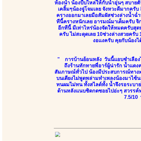
ห้องน้ำ น้องบีบไหล่ให้กับน้ำอุ่นๆ สบา
เคลิ้มๆน้องจู่โจมเลย จังหวะดีมากครับ 
ครางออกมาเลยมือสัมผัสช่วงล่างน้ำฉ่ำ
ทีนี้ครางหนักเลย อารมณ์มาเต็มครับ 
อีกทีนี้ มีเท่าไหร่น้องจัดให้หมดครับ
ครับ ไม่สะดุดเลย 10ช่วงล่างสวยครับ 1
งอแงครับ คุยกับน้อ
” การบ้านย้อนหลัง วันนี้แอบชำเลืองไ
ถึงร้านทักทายพี่อาร์ผู้น่ารัก น้ำแดง
สัมภาษณ์ทั่วไป น้องมีประสบการณ์ทางx
บนเตียงไม่พูดพล่ามทำเพลงน้องมาไซ้น
ทนผมไม่ทน ทั้งสไลด์ทั้ง น้ำจึงรอระบาย
ด้านหลังแนบชิดกดซอยไปอ่ะๆ สวรรค์ท
7.5/10 