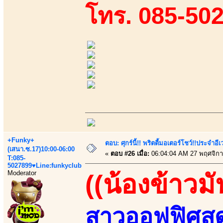
โทร. 085-50
+Funky+
ตอบ: ศุกร์นี้!! พริตตี้มอเตอร์โชว์!!ประจำอ
(เสนา.ซ.17)10:00-06:00
«
ตอบ #26 เมื่อ:
06:04:04 AM 27 พฤศจิกา
T:085-
5027899♥Line:funkyclub
Moderator
((น้องข้าวมั
สาวออฟฟิศสุด