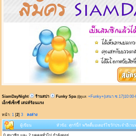
SiamDayNight
ร้านสปา
Funky Spa
+Funky+(เสนา.ซ.17)10:00-
(ผู้ดูแล:
เอ็กซ์เซ็กซี่ เสน่ห์ร้อนแรง
หน้า:
1
[
2
]
3
ลงล่าง
ผู้เขียน
หัวข้อ: ศุกร์นี้!! พริตตี้มอเตอร์โชว์!!ประจำอีเว
0 สมาชิก และ 2 บุคคลทั่วไป กำลังดูอยู่