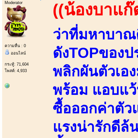
Moderator
((น้องบาแก๊
ว่าที่มหาบาณ
ความหื่น : 0
ดังTOPของปร
ออนไลน์
กระทู้: 71,604
พลิกผันตัวเอ
โพสต์: 4,933
พร้อม แอบแว้บ
ซื้อออกค่าตัว
แรงน่ารักดีล