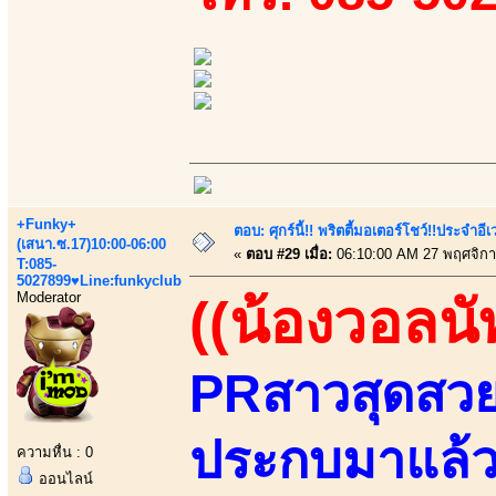
+Funky+
ตอบ: ศุกร์นี้!! พริตตี้มอเตอร์โชว์!!ประจำอ
(เสนา.ซ.17)10:00-06:00
«
ตอบ #29 เมื่อ:
06:10:00 AM 27 พฤศจิกา
T:085-
5027899♥Line:funkyclub
Moderator
((น้องวอลนั
PRสาวสุดสวยแ
ประกบมาแล้วส
ความหื่น : 0
ออนไลน์