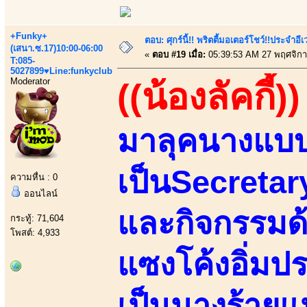
+Funky+
ตอบ: ศุกร์นี้!! พริตตี้มอเตอร์โชว์!!ประจำอ
(เสนา.ซ.17)10:00-06:00
«
ตอบ #19 เมื่อ:
05:39:53 AM 27 พฤศจิกา
T:085-
5027899♥Line:funkyclub
Moderator
((น้องลัคกี้))
มาลุคนางแบบ
เป็นSecretar
ความหื่น : 0
ออนไลน์
และกิจกรรมด
กระทู้: 71,604
โพสต์: 4,933
แซงโค้งอิ่มป
เป็นนางร้ายแห่