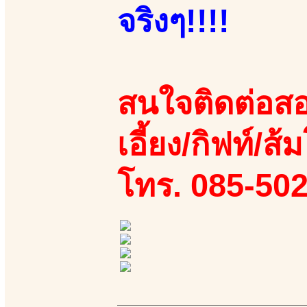
จริงๆ!!!!
สนใจติดต่อสอ
เอี้ยง/กิฟท์/ส้
โทร. 085-50