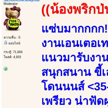
5027899♥Line:funkyclub
Moderator
((น้องพริกป่
แซ่บมากกกก!!
ความหื่น : 0
งานเอนเตอเทน
ออนไลน์
กระทู้: 71,604
แนวมารับงานเ
โพสต์: 4,933
สนุกสนาน ขี้เล
โดนนนส์ <35-
เพรียว น่าฟัด