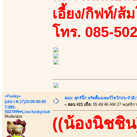
เอี้ยง/กิฟท์/ส้
โทร. 085-50
+Funky+
ตอบ: ศุกร์นี้!! พริตตี้มอเตอร์โชว์!!ประจำอ
(เสนา.ซ.17)10:00-06:00
«
ตอบ #21 เมื่อ:
05:49:46 AM 27 พฤศจิกา
T:085-
5027899♥Line:funkyclub
Moderator
((น้องนิชชิน