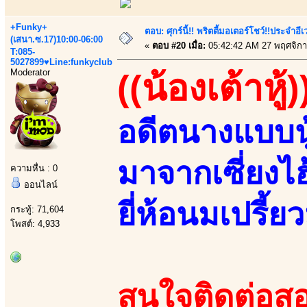
+Funky+
ตอบ: ศุกร์นี้!! พริตตี้มอเตอร์โชว์!!ประจำอ
(เสนา.ซ.17)10:00-06:00
«
ตอบ #20 เมื่อ:
05:42:42 AM 27 พฤศจิกา
T:085-
5027899♥Line:funkyclub
Moderator
((น้องเต้าหู้)
อดีตนางแบบนู
มาจากเซี่ยงไ
ความหื่น : 0
ออนไลน์
ยี่ห้อนมเปรี้ยว
กระทู้: 71,604
โพสต์: 4,933
สนใจติดต่อสอ