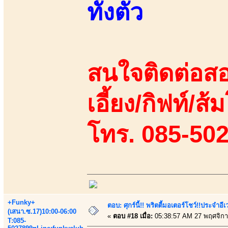
ทั้งตัว
สนใจติดต่อสอ
เอี้ยง/กิฟท์/ส้
โทร. 085-50
+Funky+
ตอบ: ศุกร์นี้!! พริตตี้มอเตอร์โชว์!!ประจำอ
(เสนา.ซ.17)10:00-06:00
«
ตอบ #18 เมื่อ:
05:38:57 AM 27 พฤศจิกา
T:085-