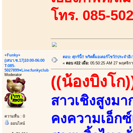
โทร. 085-50
+Funky+
ตอบ: ศุกร์นี้!! พริตตี้มอเตอร์โชว์!!ประจำอ
(เสนา.ซ.17)10:00-06:00
«
ตอบ #22 เมื่อ:
05:50:25 AM 27 พฤศจิกา
T:085-
5027899♥Line:funkyclub
Moderator
((น้องบิงโก)
สาวเชิงสูงมา
คงความเอ็กซ์
ความหื่น : 0
ออนไลน์