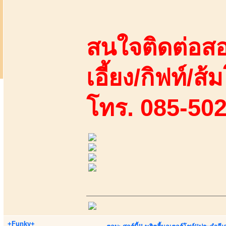
สนใจติดต่อสอ
เอี้ยง/กิฟท์/ส้
โทร. 085-50
+Funky+