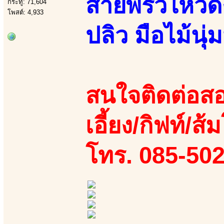
สายพริ้วไหวด
กระทู้: 71,604
โพสต์: 4,933
ปลิว มือไม้นุ
สนใจติดต่อสอ
เอี้ยง/กิฟท์/ส้
โทร. 085-50