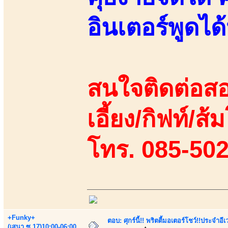
อินเตอร์พูดไ
สนใจติดต่อสอ
เอี้ยง/กิฟท์/ส้
โทร. 085-50
+Funky+
ตอบ: ศุกร์นี้!! พริตตี้มอเตอร์โชว์!!ประจำอ
(เสนา.ซ.17)10:00-06:00