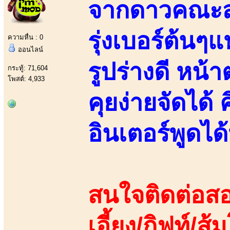
จากดาวคณะสา
รุ่งเบอร์ต้นๆ
ความหื่น : 0
ออนไลน์
รูปร่างดี หน
กระทู้: 71,604
โพสต์: 4,933
คุยง่ายจัดได้
อินเตอร์พูดไ
สนใจติดต่อสอ
เอี้ยง/กิฟท์/ส้