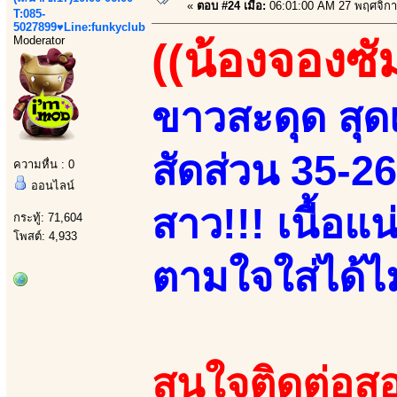
«
ตอบ #24 เมื่อ:
06:01:00 AM 27 พฤศจิกา
T:085-
5027899♥Line:funkyclub
Moderator
((น้องจองซั
ขาวสะดุด สุดเ
สัดส่วน 35-2
ความหื่น : 0
ออนไลน์
สาว!!! เนื้อแ
กระทู้: 71,604
โพสต์: 4,933
ตามใจใส่ได้ไม่
สนใจติดต่อสอ