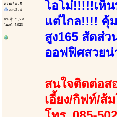
โอโม่!!!!!เห
ความหื่น : 0
ออนไลน์
แต่ไกล!!!! คุ้
กระทู้: 71,604
โพสต์: 4,933
สูง165 สัดส่
ออฟฟิศสวยน่าร
สนใจติดต่อสอ
เอี้ยง/กิฟท์/ส้
โทร. 085-50