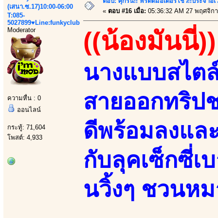
ตอบ: ศุกร์นี้!! พริตตี้มอเตอร์โชว์!!ประจำอ
(เสนา.ซ.17)10:00-06:00
«
ตอบ #16 เมื่อ:
05:36:32 AM 27 พฤศจิกา
T:085-
5027899♥Line:funkyclub
Moderator
((น้องมันนี่))
นางแบบสไตล์อว
สายออกทริปช
ความหื่น : 0
ออนไลน์
ดีพร้อมลงและ
กระทู้: 71,604
โพสต์: 4,933
กับลุคเซ็กซี่
นวิ้งๆ ชวนหม