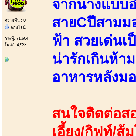
จากนางแบบอิส
สายCปีสามมอ
ความหื่น : 0
ออนไลน์
ฟ้า สวยเด่นเป
กระทู้: 71,604
โพสต์: 4,933
น่ารักเกินห้าม
อาหารหลังมอ
สนใจติดต่อสอ
เอี้ยง/กิฟท์/ส้