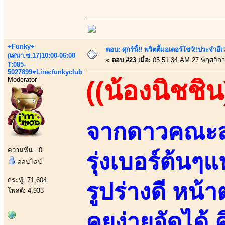
+Funky+
ตอบ: ศุกร์นี้!! พริตตี้มอเตอร์โชว์!!ประจำอ
(เสนา.ซ.17)10:00-06:00
«
ตอบ #23 เมื่อ:
05:51:34 AM 27 พฤศจิกา
T:085-
5027899♥Line:funkyclub
Moderator
((น้องนิชชิน
จากดาวคณะสา
ความหื่น : 0
รุ่งเบอร์ต้นๆ
ออนไลน์
กระทู้: 71,604
รูปร่างดี หน
โพสต์: 4,933
คุยง่ายจัดได้