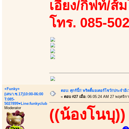
เอี้ยง/กิฟท์/ส้
โทร. 085-50
+Funky+
ตอบ: ศุกร์นี้!! พริตตี้มอเตอร์โชว์!!ประจำอ
(เสนา.ซ.17)10:00-06:00
«
ตอบ #27 เมื่อ:
06:05:24 AM 27 พฤศจิกา
T:085-
5027899♥Line:funkyclub
Moderator
((น้องโนบุ))