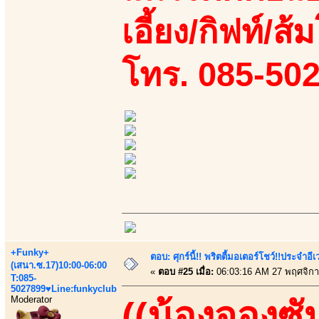
เอี้ยง/กิฟท์/ส้
โทร. 085-50
+Funky+
ตอบ: ศุกร์นี้!! พริตตี้มอเตอร์โชว์!!ประจำอ
(เสนา.ซ.17)10:00-06:00
«
ตอบ #25 เมื่อ:
06:03:16 AM 27 พฤศจิกา
T:085-
5027899♥Line:funkyclub
Moderator
((น้องจองซั