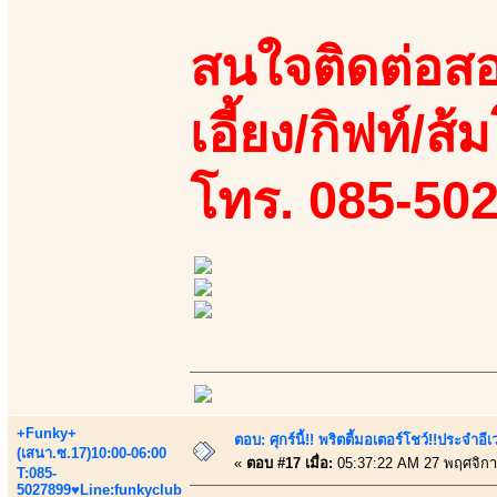
สนใจติดต่อสอ
เอี้ยง/กิฟท์/ส้
โทร. 085-50
+Funky+
ตอบ: ศุกร์นี้!! พริตตี้มอเตอร์โชว์!!ประจำอ
(เสนา.ซ.17)10:00-06:00
«
ตอบ #17 เมื่อ:
05:37:22 AM 27 พฤศจิกา
T:085-
5027899♥Line:funkyclub