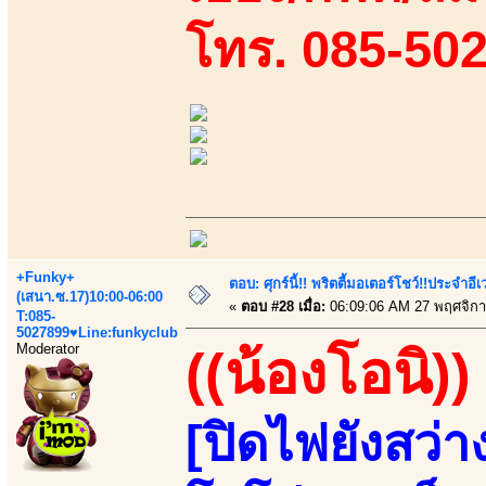
โทร. 085-50
+Funky+
ตอบ: ศุกร์นี้!! พริตตี้มอเตอร์โชว์!!ประจำอ
(เสนา.ซ.17)10:00-06:00
«
ตอบ #28 เมื่อ:
06:09:06 AM 27 พฤศจิกา
T:085-
5027899♥Line:funkyclub
Moderator
((น้องโอนิ))
[ปิดไฟยังสว่