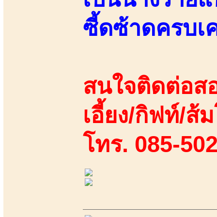
ซี้ดซ้าดครบเคร
สนใจติดต่อสอ
เอี้ยง/กิฟท์/ส้
โทร. 085-50