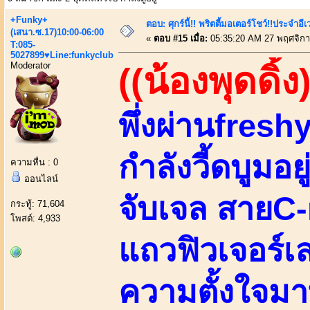
+Funky+
ตอบ: ศุกร์นี้!! พริตตี้มอเตอร์โชว์!!ประจำอ
(เสนา.ซ.17)10:00-06:00
«
ตอบ #15 เมื่อ:
05:35:20 AM 27 พฤศจิกา
T:085-
5027899♥Line:funkyclub
Moderator
((น้องพุดดิ้ง
พึ่งผ่านfreshy
กำลังวี้ดบูมอ
ความหื่น : 0
ออนไลน์
จับเจล สายC
กระทู้: 71,604
โพสต์: 4,933
แถวฟิวเจอร์
ความตั้งใจมา