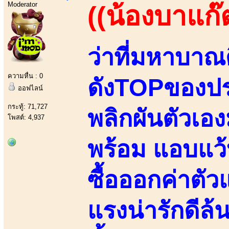
Moderator
((น้องบาแก๊
ว่าที่มหาบาณ
ความหื่น : 0
ดังTOPของปร
ออฟไลน์
กระทู้: 71,727
พลิกผันตัวเอ
โพสต์: 4,937
พร้อม แอบแว้บ
ซื้อออกค่าตัว
แรงน่ารักดีล