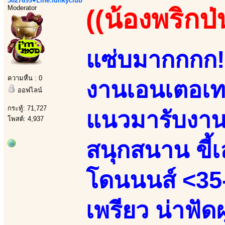
5027899♥Line:funkyclub
Moderator
((น้องพริกป่
แซ่บมากกกก!!
ความหื่น : 0
งานเอนเตอเทน
ออฟไลน์
กระทู้: 71,727
แนวมารับงานเ
โพสต์: 4,937
สนุกสนาน ขี้เล
โดนนนส์ <35-
เพรียว น่าฟัด