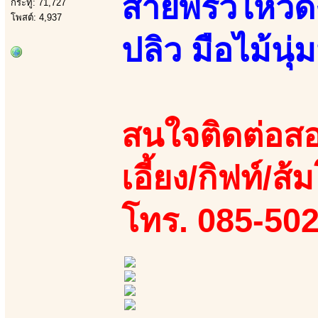
สายพริ้วไหวด
กระทู้: 71,727
โพสต์: 4,937
ปลิว มือไม้นุ
สนใจติดต่อสอ
เอี้ยง/กิฟท์/ส้
โทร. 085-50