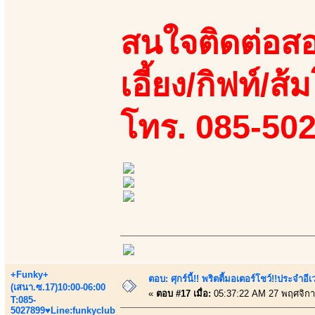
สนใจติดต่อสอ
เอี้ยง/กิฟท์/ส้
โทร. 085-50
+Funky+
ตอบ: ศุกร์นี้!! พริตตี้มอเตอร์โชว์!!ประจำอ
(เสนา.ซ.17)10:00-06:00
«
ตอบ #17 เมื่อ:
05:37:22 AM 27 พฤศจิกา
T:085-
5027899♥Line:funkyclub