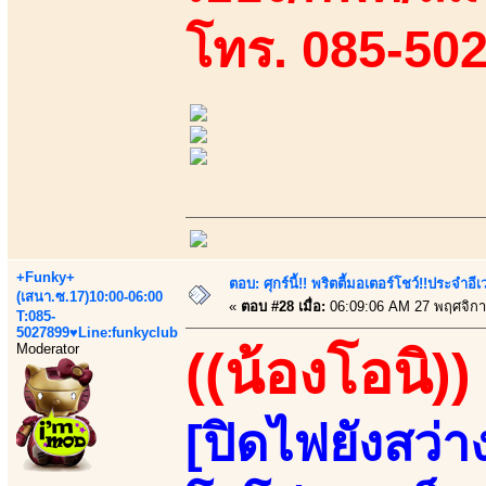
โทร. 085-50
+Funky+
ตอบ: ศุกร์นี้!! พริตตี้มอเตอร์โชว์!!ประจำอ
(เสนา.ซ.17)10:00-06:00
«
ตอบ #28 เมื่อ:
06:09:06 AM 27 พฤศจิกา
T:085-
5027899♥Line:funkyclub
Moderator
((น้องโอนิ))
[ปิดไฟยังสว่