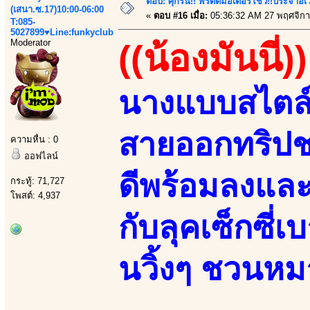
ตอบ: ศุกร์นี้!! พริตตี้มอเตอร์โชว์!!ประจำอ
(เสนา.ซ.17)10:00-06:00
«
ตอบ #16 เมื่อ:
05:36:32 AM 27 พฤศจิกา
T:085-
5027899♥Line:funkyclub
Moderator
((น้องมันนี่))
นางแบบสไตล์อว
สายออกทริปช
ความหื่น : 0
ออฟไลน์
ดีพร้อมลงและ
กระทู้: 71,727
โพสต์: 4,937
กับลุคเซ็กซี่
นวิ้งๆ ชวนหม