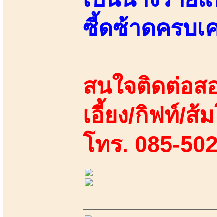
ซี้ดซ้าดครบเคร
สนใจติดต่อสอ
เอี้ยง/กิฟท์/ส้
โทร. 085-50