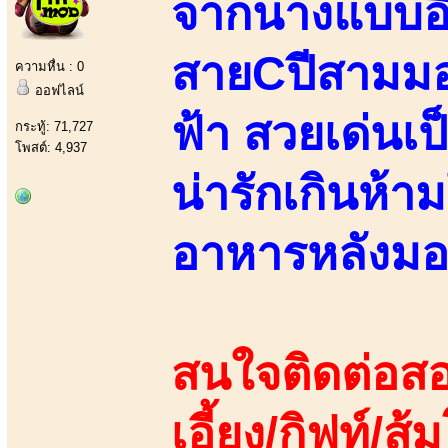
จากนางแบบอิส
สายCปีสามมอ
ความหื่น : 0
ออฟไลน์
ฟ้า สวยเด่นเป
กระทู้: 71,727
โพสต์: 4,937
น่ารักเกินห้าม
อาหารหลังมอ
สนใจติดต่อสอ
เอี้ยง/กิฟท์/ส้