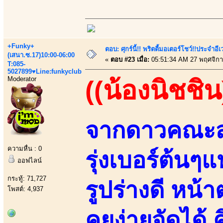
+Funky+
ตอบ: ศุกร์นี้!! พริตตี้มอเตอร์โชว์!!ประจำอ
(เสนา.ซ.17)10:00-06:00
«
ตอบ #23 เมื่อ:
05:51:34 AM 27 พฤศจิกา
T:085-
5027899♥Line:funkyclub
Moderator
((น้องนิชชิน
จากดาวคณะสา
ความหื่น : 0
รุ่งเบอร์ต้นๆ
ออฟไลน์
กระทู้: 71,727
รูปร่างดี หน
โพสต์: 4,937
คุยง่ายจัดได้