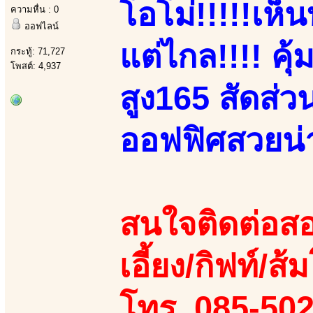
โอโม่!!!!!เห
ความหื่น : 0
ออฟไลน์
แต่ไกล!!!! คุ้
กระทู้: 71,727
โพสต์: 4,937
สูง165 สัดส่
ออฟฟิศสวยน่าร
สนใจติดต่อสอ
เอี้ยง/กิฟท์/ส้
โทร. 085-50