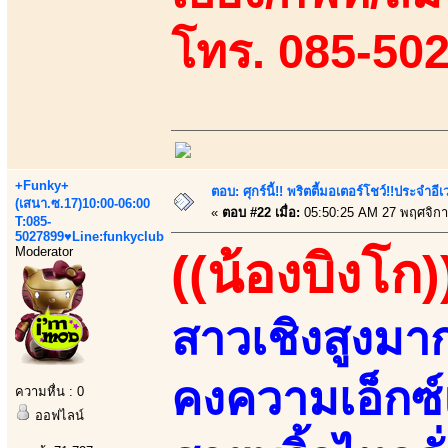
โทร. 085-50
+Funky+
ตอบ: ศุกร์นี้!! พริตตี้มอเตอร์โชว์!!ประจำอ
(เสนา.ซ.17)10:00-06:00
«
ตอบ #22 เมื่อ:
05:50:25 AM 27 พฤศจิกา
T:085-
5027899♥Line:funkyclub
Moderator
((น้องบิงโก)
สาวเชิงสูงมา
คงความเอ็กซ์
ความหื่น : 0
ออฟไลน์