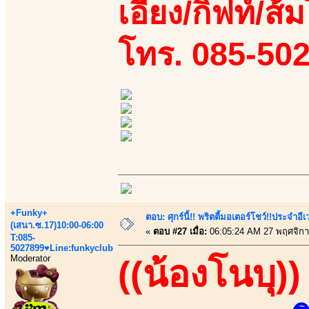
เอี้ยง/กิฟท์/ส้
โทร. 085-50
+Funky+
ตอบ: ศุกร์นี้!! พริตตี้มอเตอร์โชว์!!ประจำอ
(เสนา.ซ.17)10:00-06:00
«
ตอบ #27 เมื่อ:
06:05:24 AM 27 พฤศจิกา
T:085-
5027899♥Line:funkyclub
Moderator
((น้องโนบุ))