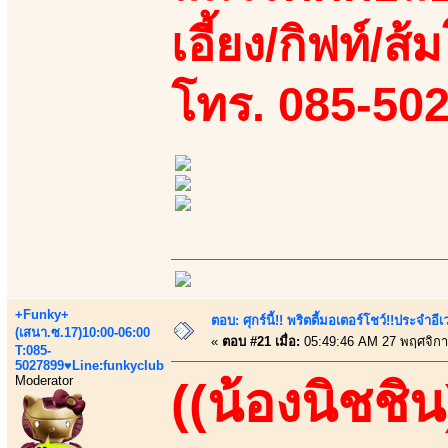
เอี้ยง/กิฟท์/ส้
โทร. 085-50
+Funky+
ตอบ: ศุกร์นี้!! พริตตี้มอเตอร์โชว์!!ประจำอ
(เสนา.ซ.17)10:00-06:00
«
ตอบ #21 เมื่อ:
05:49:46 AM 27 พฤศจิกา
T:085-
5027899♥Line:funkyclub
Moderator
((น้องนิชชิน