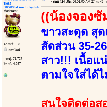
«
ตอบ #24 เมื่อ:
06:01:00 AM 27 พฤศจิกา
T:085-
5027899♥Line:funkyclub
Moderator
((น้องจองซั
ขาวสะดุด สุดเ
สัดส่วน 35-2
ความหื่น : 0
ออฟไลน์
สาว!!! เนื้อแ
กระทู้: 71,727
โพสต์: 4,937
ตามใจใส่ได้ไม่
สนใจติดต่อสอ