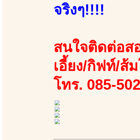
จริงๆ!!!!
สนใจติดต่อสอ
เอี้ยง/กิฟท์/ส้
โทร. 085-50