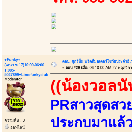
+Funky+
ตอบ: ศุกร์นี้!! พริตตี้มอเตอร์โชว์!!ประจำอ
(เสนา.ซ.17)10:00-06:00
«
ตอบ #29 เมื่อ:
06:10:00 AM 27 พฤศจิกา
T:085-
5027899♥Line:funkyclub
Moderator
((น้องวอลนั
PRสาวสุดสวยแ
ประกบมาแล้วส
ความหื่น : 0
ออฟไลน์