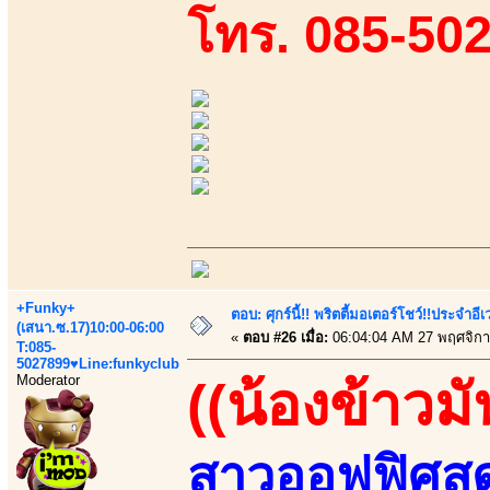
โทร. 085-50
+Funky+
ตอบ: ศุกร์นี้!! พริตตี้มอเตอร์โชว์!!ประจำอ
(เสนา.ซ.17)10:00-06:00
«
ตอบ #26 เมื่อ:
06:04:04 AM 27 พฤศจิกา
T:085-
5027899♥Line:funkyclub
Moderator
((น้องข้าวมั
สาวออฟฟิศสุด