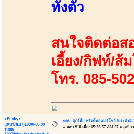
ทั้งตัว
สนใจติดต่อสอ
เอี้ยง/กิฟท์/ส้
โทร. 085-50
+Funky+
ตอบ: ศุกร์นี้!! พริตตี้มอเตอร์โชว์!!ประจำอ
(เสนา.ซ.17)10:00-06:00
«
ตอบ #18 เมื่อ:
05:38:57 AM 27 พฤศจิกา
T:085-