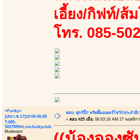
เอี้ยง/กิฟท์/ส้
โทร. 085-50
+Funky+
ตอบ: ศุกร์นี้!! พริตตี้มอเตอร์โชว์!!ประจำอ
(เสนา.ซ.17)10:00-06:00
«
ตอบ #25 เมื่อ:
06:03:16 AM 27 พฤศจิกา
T:085-
5027899♥Line:funkyclub
Moderator
((น้องจองซั