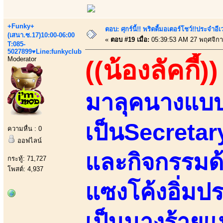
+Funky+
ตอบ: ศุกร์นี้!! พริตตี้มอเตอร์โชว์!!ประจำอ
(เสนา.ซ.17)10:00-06:00
«
ตอบ #19 เมื่อ:
05:39:53 AM 27 พฤศจิกา
T:085-
5027899♥Line:funkyclub
Moderator
((น้องลัคกี้))
มาลุคนางแบบ
เป็นSecretar
ความหื่น : 0
ออฟไลน์
และกิจกรรมด
กระทู้: 71,727
โพสต์: 4,937
แซงโค้งอิ่มป
เป็นนางร้ายแห่