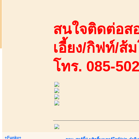
สนใจติดต่อสอ
เอี้ยง/กิฟท์/ส้
โทร. 085-50
+Funky+