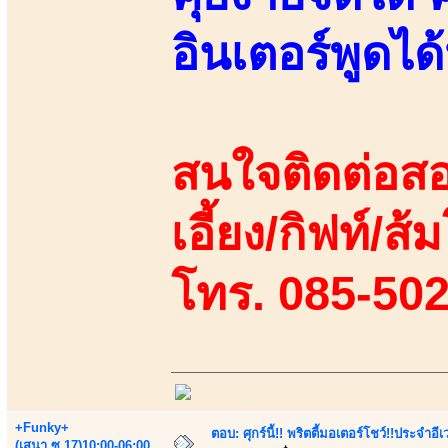
อินเตอร์พูดไ
สนใจติดต่อสอ
เอี้ยง/กิฟท์/ส้
โทร. 085-50
+Funky+
ตอบ: ศุกร์นี้!! พริตตี้มอเตอร์โชว์!!ประจำอ
(เสนา.ซ.17)10:00-06:00