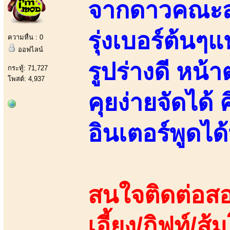
จากดาวคณะสา
รุ่งเบอร์ต้นๆ
ความหื่น : 0
ออฟไลน์
รูปร่างดี หน
กระทู้: 71,727
โพสต์: 4,937
คุยง่ายจัดได้
อินเตอร์พูดไ
สนใจติดต่อสอ
เอี้ยง/กิฟท์/ส้