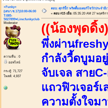
+Funky+
ตอบ: ศุกร์นี้!! พริตตี้มอเตอร์โชว์!!ประจำอ
(เสนา.ซ.17)10:00-06:00
«
ตอบ #15 เมื่อ:
05:35:20 AM 27 พฤศจิกา
T:085-
5027899♥Line:funkyclub
Moderator
((น้องพุดดิ้ง
พึ่งผ่านfreshy
กำลังวี้ดบูมอ
ความหื่น : 0
ออฟไลน์
จับเจล สายC
กระทู้: 71,727
โพสต์: 4,937
แถวฟิวเจอร์
ความตั้งใจมา