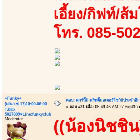
เอี้ยง/กิฟท์/ส้
โทร. 085-50
+Funky+
ตอบ: ศุกร์นี้!! พริตตี้มอเตอร์โชว์!!ประจำอ
(เสนา.ซ.17)10:00-06:00
«
ตอบ #21 เมื่อ:
05:49:46 AM 27 พฤศจิกา
T:085-
5027899♥Line:funkyclub
Moderator
((น้องนิชชิน