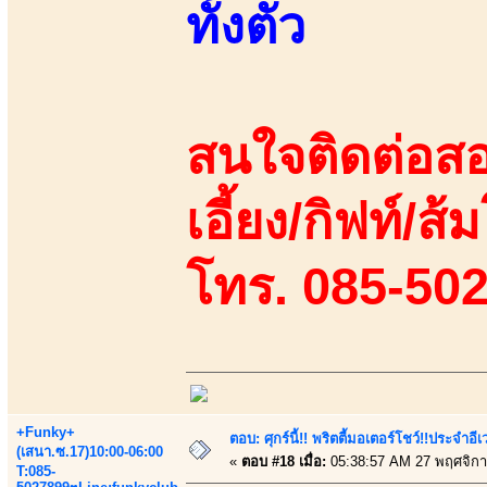
ทั้งตัว
สนใจติดต่อสอ
เอี้ยง/กิฟท์/ส้
โทร. 085-50
+Funky+
ตอบ: ศุกร์นี้!! พริตตี้มอเตอร์โชว์!!ประจำอ
(เสนา.ซ.17)10:00-06:00
«
ตอบ #18 เมื่อ:
05:38:57 AM 27 พฤศจิกา
T:085-