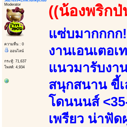
5027899♥Line:funkyclub
Moderator
((น้องพริกป่
แซ่บมากกกก!!
ความหื่น : 0
งานเอนเตอเทน
ออนไลน์
กระทู้: 71,637
แนวมารับงานเ
โพสต์: 4,934
สนุกสนาน ขี้เล
โดนนนส์ <35-
เพรียว น่าฟัด