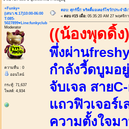
+Funky+
ตอบ: ศุกร์นี้!! พริตตี้มอเตอร์โชว์!!ประจำอ
(เสนา.ซ.17)10:00-06:00
«
ตอบ #15 เมื่อ:
05:35:20 AM 27 พฤศจิกา
T:085-
5027899♥Line:funkyclub
Moderator
((น้องพุดดิ้ง
พึ่งผ่านfreshy
กำลังวี้ดบูมอ
ความหื่น : 0
ออนไลน์
จับเจล สายC
กระทู้: 71,637
โพสต์: 4,934
แถวฟิวเจอร์
ความตั้งใจมา