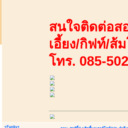
สนใจติดต่อสอ
เอี้ยง/กิฟท์/ส้
โทร. 085-50
+Funky+