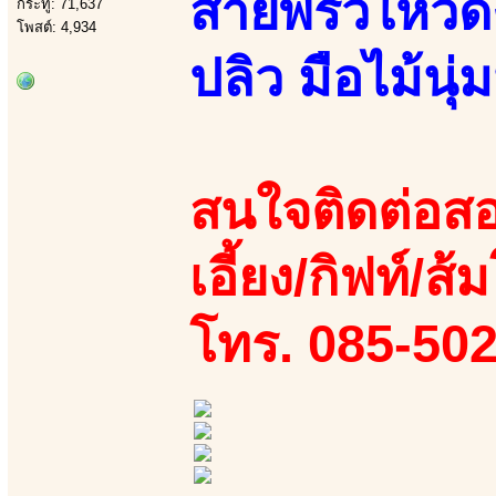
สายพริ้วไหวด
กระทู้: 71,637
โพสต์: 4,934
ปลิว มือไม้นุ
สนใจติดต่อสอ
เอี้ยง/กิฟท์/ส้
โทร. 085-50