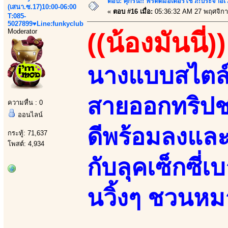
ตอบ: ศุกร์นี้!! พริตตี้มอเตอร์โชว์!!ประจำอ
(เสนา.ซ.17)10:00-06:00
«
ตอบ #16 เมื่อ:
05:36:32 AM 27 พฤศจิกา
T:085-
5027899♥Line:funkyclub
Moderator
((น้องมันนี่))
นางแบบสไตล์อว
สายออกทริปช
ความหื่น : 0
ออนไลน์
ดีพร้อมลงและ
กระทู้: 71,637
โพสต์: 4,934
กับลุคเซ็กซี่
นวิ้งๆ ชวนหม