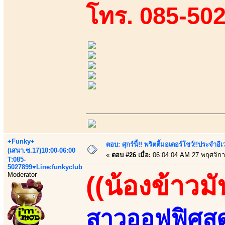
โทร. 085-50
+Funky+
ตอบ: ศุกร์นี้!! พริตตี้มอเตอร์โชว์!!ประจำอ
(เสนา.ซ.17)10:00-06:00
«
ตอบ #26 เมื่อ:
06:04:04 AM 27 พฤศจิกา
T:085-
5027899♥Line:funkyclub
Moderator
((น้องข้าวมั
สาวออฟฟิศสุด