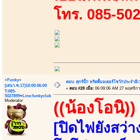
โทร. 085-50
+Funky+
ตอบ: ศุกร์นี้!! พริตตี้มอเตอร์โชว์!!ประจำอ
(เสนา.ซ.17)10:00-06:00
«
ตอบ #28 เมื่อ:
06:09:06 AM 27 พฤศจิกา
T:085-
5027899♥Line:funkyclub
Moderator
((น้องโอนิ))
[ปิดไฟยังสว่