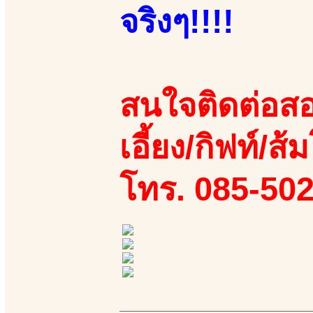
จริงๆ!!!!
สนใจติดต่อสอ
เอี้ยง/กิฟท์/ส้
โทร. 085-50