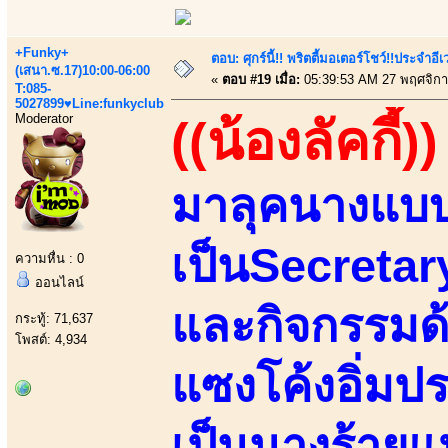
+Funky+
ตอบ: ศุกร์นี้!! พริตตี้มอเตอร์โชว์!!ประจำอ
(เสนา.ซ.17)10:00-06:00
«
ตอบ #19 เมื่อ:
05:39:53 AM 27 พฤศจิกา
T:085-
5027899♥Line:funkyclub
Moderator
((น้องลัคกี้))
มาลุคนางแบบ
เป็นSecretar
ความหื่น : 0
ออนไลน์
และกิจกรรมด
กระทู้: 71,637
โพสต์: 4,934
แซงโค้งอิ่มป
เป็นนางร้ายแห่