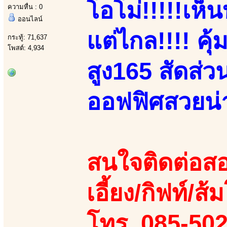
โอโม่!!!!!เห
ความหื่น : 0
ออนไลน์
แต่ไกล!!!! คุ้
กระทู้: 71,637
โพสต์: 4,934
สูง165 สัดส่
ออฟฟิศสวยน่าร
สนใจติดต่อสอ
เอี้ยง/กิฟท์/ส้
โทร. 085-50