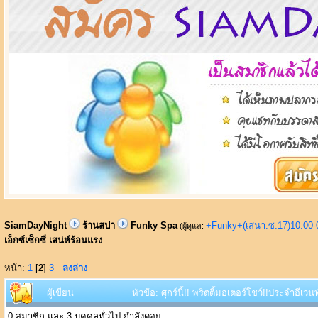
SiamDayNight
ร้านสปา
Funky Spa
+Funky+(เสนา.ซ.17)10:00-
(ผู้ดูแล:
เอ็กซ์เซ็กซี่ เสน่ห์ร้อนแรง
หน้า:
1
[
2
]
3
ลงล่าง
ผู้เขียน
หัวข้อ: ศุกร์นี้!! พริตตี้มอเตอร์โชว์!!ประจำอีเว
0 สมาชิก และ 3 บุคคลทั่วไป กำลังดูอยู่