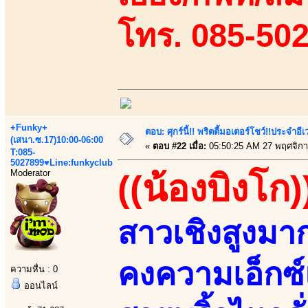
โทร. 085-50
+Funky+
ตอบ: ศุกร์นี้!! พริตตี้มอเตอร์โชว์!!ประจำอ
(เสนา.ซ.17)10:00-06:00
«
ตอบ #22 เมื่อ:
05:50:25 AM 27 พฤศจิกา
T:085-
5027899♥Line:funkyclub
Moderator
((น้องบิงโก)
สาวเชิงสูงมา
คงความเอ็กซ์
ความหื่น : 0
ออนไลน์