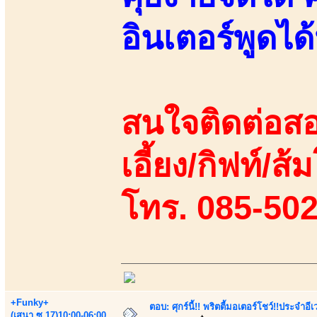
อินเตอร์พูดไ
สนใจติดต่อสอ
เอี้ยง/กิฟท์/ส้
โทร. 085-50
+Funky+
ตอบ: ศุกร์นี้!! พริตตี้มอเตอร์โชว์!!ประจำอ
(เสนา.ซ.17)10:00-06:00