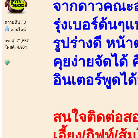
จากดาวคณะสา
รุ่งเบอร์ต้นๆ
ความหื่น : 0
ออนไลน์
รูปร่างดี หน
กระทู้: 71,637
โพสต์: 4,934
คุยง่ายจัดได้
อินเตอร์พูดไ
สนใจติดต่อสอ
เอี้ยง/กิฟท์/ส้