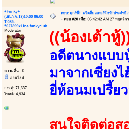
+Funky+
ตอบ: ศุกร์นี้!! พริตตี้มอเตอร์โชว์!!ประจำอ
(เสนา.ซ.17)10:00-06:00
«
ตอบ #20 เมื่อ:
05:42:42 AM 27 พฤศจิกา
T:085-
5027899♥Line:funkyclub
Moderator
((น้องเต้าหู้)
อดีตนางแบบนู
มาจากเซี่ยงไ
ความหื่น : 0
ออนไลน์
ยี่ห้อนมเปรี้ยว
กระทู้: 71,637
โพสต์: 4,934
สนใจติดต่อสอ