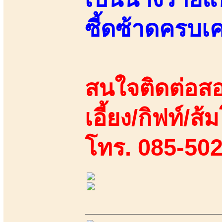
ซี้ดซ้าดครบเคร
สนใจติดต่อสอ
เอี้ยง/กิฟท์/ส้
โทร. 085-50