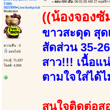
«
ตอบ #24 เมื่อ:
06:01:00 AM 27 พฤศจิกา
T:085-
5027899♥Line:funkyclub
Moderator
((น้องจองซั
ขาวสะดุด สุดเ
สัดส่วน 35-2
ความหื่น : 0
ออนไลน์
สาว!!! เนื้อแ
กระทู้: 71,637
โพสต์: 4,934
ตามใจใส่ได้ไม่
สนใจติดต่อสอ