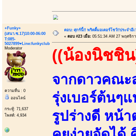
+Funky+
ตอบ: ศุกร์นี้!! พริตตี้มอเตอร์โชว์!!ประจำอ
(เสนา.ซ.17)10:00-06:00
«
ตอบ #23 เมื่อ:
05:51:34 AM 27 พฤศจิกา
T:085-
5027899♥Line:funkyclub
Moderator
((น้องนิชชิน
จากดาวคณะสา
ความหื่น : 0
รุ่งเบอร์ต้นๆ
ออนไลน์
กระทู้: 71,637
รูปร่างดี หน
โพสต์: 4,934
คุยง่ายจัดได้