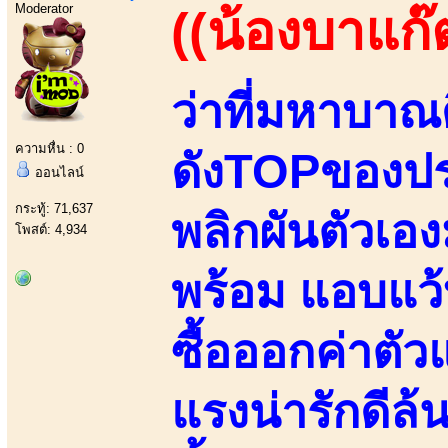
Moderator
((น้องบาแก๊
ว่าที่มหาบาณ
ความหื่น : 0
ดังTOPของปร
ออนไลน์
กระทู้: 71,637
พลิกผันตัวเอ
โพสต์: 4,934
พร้อม แอบแว้บ
ซื้อออกค่าตัว
แรงน่ารักดีล