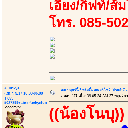
เอี้ยง/กิฟท์/ส้
โทร. 085-50
+Funky+
ตอบ: ศุกร์นี้!! พริตตี้มอเตอร์โชว์!!ประจำอ
(เสนา.ซ.17)10:00-06:00
«
ตอบ #27 เมื่อ:
06:05:24 AM 27 พฤศจิกา
T:085-
5027899♥Line:funkyclub
Moderator
((น้องโนบุ))