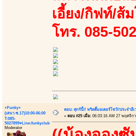
เอี้ยง/กิฟท์/ส้
โทร. 085-50
+Funky+
ตอบ: ศุกร์นี้!! พริตตี้มอเตอร์โชว์!!ประจำอ
(เสนา.ซ.17)10:00-06:00
«
ตอบ #25 เมื่อ:
06:03:16 AM 27 พฤศจิกา
T:085-
5027899♥Line:funkyclub
Moderator
((น้องจองซั