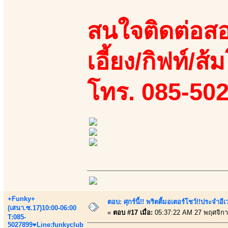
สนใจติดต่อสอ
เอี้ยง/กิฟท์/ส้
โทร. 085-50
+Funky+
ตอบ: ศุกร์นี้!! พริตตี้มอเตอร์โชว์!!ประจำอ
(เสนา.ซ.17)10:00-06:00
«
ตอบ #17 เมื่อ:
05:37:22 AM 27 พฤศจิกา
T:085-
5027899♥Line:funkyclub