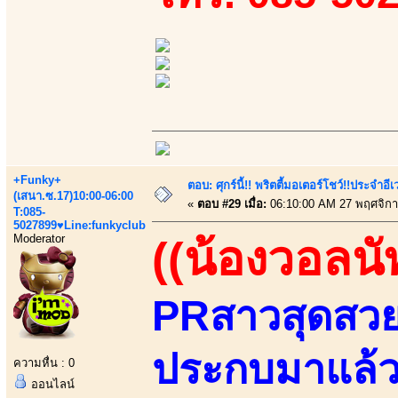
+Funky+
ตอบ: ศุกร์นี้!! พริตตี้มอเตอร์โชว์!!ประจำอ
(เสนา.ซ.17)10:00-06:00
«
ตอบ #29 เมื่อ:
06:10:00 AM 27 พฤศจิกา
T:085-
5027899♥Line:funkyclub
Moderator
((น้องวอลนั
PRสาวสุดสวยแ
ประกบมาแล้วส
ความหื่น : 0
ออนไลน์