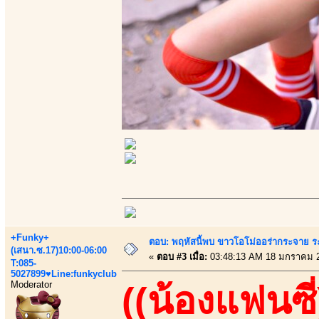
+Funky+
ตอบ: พฤหัสนี้พบ ขาวโอโม่ออร่ากระจาย ร
(เสนา.ซ.17)10:00-06:00
«
ตอบ #3 เมื่อ:
03:48:13 AM 18 มกราคม 
T:085-
5027899♥Line:funkyclub
Moderator
((น้องแฟนซี่