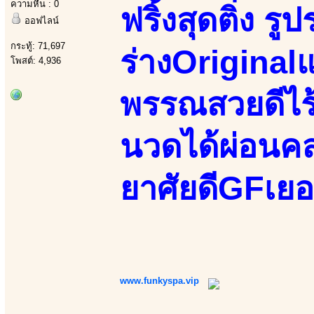
ความหื่น : 0
ฟริ้งสุดติ่ง ร
ออฟไลน์
กระทู้: 71,697
ร่างOriginal
โพสต์: 4,936
พรรณสวยดีไร้
นวดได้ผ่อนคล
ยาศัยดีGFเยอ
www.funkyspa.vip