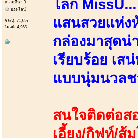
โลก MissU...
ความหื่น : 0
ออฟไลน์
แสนสวยแห่งห้
กระทู้: 71,697
โพสต์: 4,936
กล่องมาสุดน่า
เรียบร้อย เสน
แบบนุ่มนวลชว
สนใจติดต่อสอ
เอี้ยง/กิฟท์/ส้ม