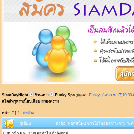
SiamDayNight
ร้านสปา
Funky Spa
+Funky+(เสนา.ซ.17)10:00-
(ผู้ดูแล:
สไตล์หรูหราเนี้ยบเฉียบ สวยงดงาม
หน้า: [
1
]
2
ลงล่าง
ผู้เขียน
หัวข้อ: พฤหัสนี้พบ ขาวโอโม่ออร่ากระจาย ระดั
0 สมาชิก และ 1 บุคคลทั่วไป กำลังดูอยู่