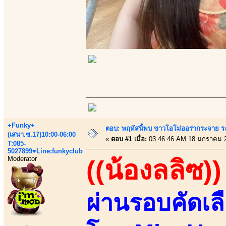
+Funky+
ตอบ: พฤหัสนี้พบ ขาวโอโม่ออร่ากระจาย ร
(เสนา.ซ.17)10:00-06:00
«
ตอบ #1 เมื่อ:
03:46:46 AM 18 มกราคม 
T:085-
5027899♥Line:funkyclub
Moderator
((น้องลลิซ))
ผ่านรอบคัดเล