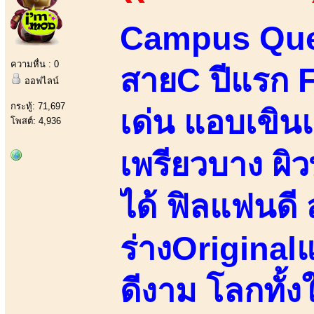
Campus Qu
ความหื่น : 0
สายC ปีแรก 
ออฟไลน์
กระทู้: 71,697
เด่น แอบเขินแ
โพสต์: 4,936
เพรียวบาง ผิว
ได้ ฟิลแฟนดี 
ร่างOriginalแ
ดีงาม โลกทั้ง