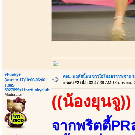
+Funky+
ตอบ: พฤหัสนี้พบ ขาวโอโม่ออร่ากระจาย ร
(เสนา.ซ.17)10:00-06:00
«
ตอบ #2 เมื่อ:
03:47:36 AM 18 มกราคม 
T:085-
5027899♥Line:funkyclub
Moderator
((น้องยุนจู))
จากพริตตี้PRส