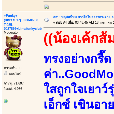
+Funky+
ตอบ: พฤหัสนี้พบ ขาวโอโม่ออร่ากระจาย ร
(เสนา.ซ.17)10:00-06:00
«
ตอบ #4 เมื่อ:
03:48:45 AM 18 มกราคม 
T:085-
5027899♥Line:funkyclub
Moderator
((น้องเค้กส้
ทรงอย่างกรี๊ด 
ความหื่น : 0
ค่า..GoodMo
ออฟไลน์
กระทู้: 71,697
ใสถูกใจเยาว์
โพสต์: 4,936
เอ็กซ์ เขินอา