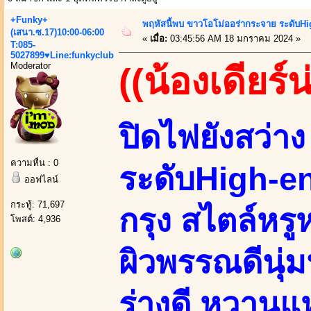
+Funky+
พฤหัสนี้พบ ขาวโอโม่ออร่ากระจาย ระดับHi
(เสนา.ซ.17)10:00-06:00
«
เมื่อ:
03:45:56 AM 18 มกราคม 2024 »
T:085-
5027899♥Line:funkyclub
Moderator
((น้องเดียร์น
ปิดไฟยังสว่า
ความหื่น : 0
ระดับHigh-e
ออฟไลน์
กระทู้: 71,697
กรุง สไตล์หร
โพสต์: 4,936
ผิวพรรณดีนุ่ม
ร่างดี หวานแ