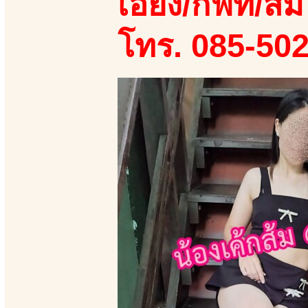
เอี้ยง/กิฟท์/ส้ม
โทร. 085-50