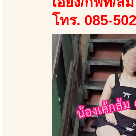
เอี้ยง/กิฟท์/ส้ม
โทร. 085-50