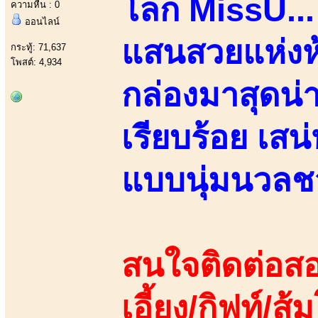
โลก MissU...
ความหื่น : 0
ออนไลน์
แสนสวยแห่งห้
กระทู้: 71,637
โพสต์: 4,934
กล่องมาสุดน่า
เรียบร้อย เสน
แบบนุ่มนวลชว
สนใจติดต่อสอ
เอี้ยง/กิฟท์/ส้ม