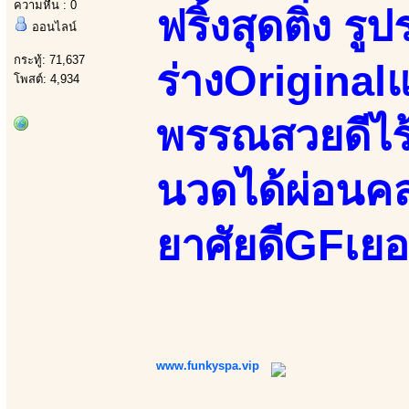
ความหื่น : 0
ฟริ้งสุดติ่ง ร
ออนไลน์
กระทู้: 71,637
ร่างOriginal
โพสต์: 4,934
พรรณสวยดีไร้
นวดได้ผ่อนคล
ยาศัยดีGFเยอ
www.funkyspa.vip