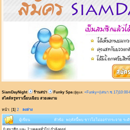
SiamDayNight
ร้านสปา
Funky Spa
+Funky+(เสนา.ซ.17)10:00-
(ผู้ดูแล:
สไตล์หรูหราเนี้ยบเฉียบ สวยงดงาม
หน้า: [
1
]
2
ลงล่าง
ผู้เขียน
หัวข้อ: พฤหัสนี้พบ ขาวโอโม่ออร่ากระจาย ระดั
0 สมาชิก และ 2 บุคคลทั่วไป กำลังดูอยู่