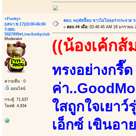
+Funky+
ตอบ: พฤหัสนี้พบ ขาวโอโม่ออร่ากระจาย ร
(เสนา.ซ.17)10:00-06:00
«
ตอบ #4 เมื่อ:
03:48:45 AM 18 มกราคม 
T:085-
5027899♥Line:funkyclub
Moderator
((น้องเค้กส้
ทรงอย่างกรี๊ด 
ความหื่น : 0
ค่า..GoodMo
ออนไลน์
กระทู้: 71,637
ใสถูกใจเยาว์
โพสต์: 4,934
เอ็กซ์ เขินอา