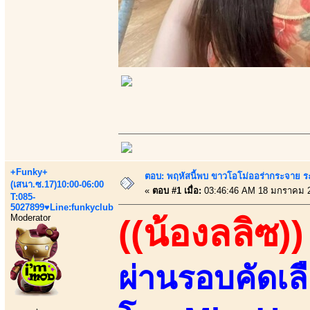
+Funky+
ตอบ: พฤหัสนี้พบ ขาวโอโม่ออร่ากระจาย ร
(เสนา.ซ.17)10:00-06:00
«
ตอบ #1 เมื่อ:
03:46:46 AM 18 มกราคม 
T:085-
5027899♥Line:funkyclub
Moderator
((น้องลลิซ))
ผ่านรอบคัดเล