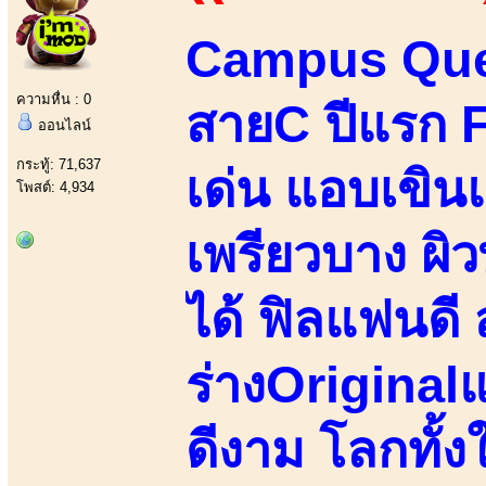
Campus Qu
ความหื่น : 0
สายC ปีแรก 
ออนไลน์
กระทู้: 71,637
เด่น แอบเขินแ
โพสต์: 4,934
เพรียวบาง ผิว
ได้ ฟิลแฟนดี 
ร่างOriginalแ
ดีงาม โลกทั้ง