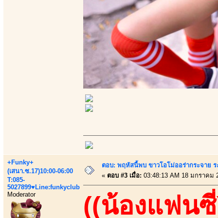
+Funky+
ตอบ: พฤหัสนี้พบ ขาวโอโม่ออร่ากระจาย ร
(เสนา.ซ.17)10:00-06:00
«
ตอบ #3 เมื่อ:
03:48:13 AM 18 มกราคม 
T:085-
5027899♥Line:funkyclub
Moderator
((น้องแฟนซี่