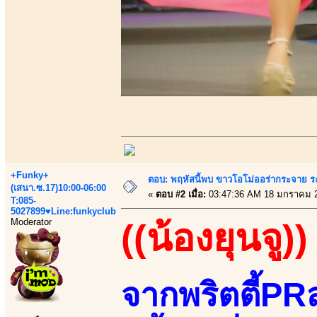
+Funky+
ตอบ: พฤหัสนี้พบ ขาวโอโม่ออร่ากระจาย ร
(เสนา.ซ.17)10:00-06:00
«
ตอบ #2 เมื่อ:
03:47:36 AM 18 มกราคม 
T:085-
5027899♥Line:funkyclub
Moderator
((น้องยุนจู))
จากพริตตี้PRส