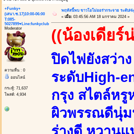
+Funky+
พฤหัสนี้พบ ขาวโอโม่ออร่ากระจาย ระดับHi
(เสนา.ซ.17)10:00-06:00
«
เมื่อ:
03:45:56 AM 18 มกราคม 2024 »
T:085-
5027899♥Line:funkyclub
Moderator
((น้องเดียร์น
ปิดไฟยังสว่า
ความหื่น : 0
ระดับHigh-e
ออนไลน์
กระทู้: 71,637
กรุง สไตล์หร
โพสต์: 4,934
ผิวพรรณดีนุ่ม
ร่างดี หวานแ