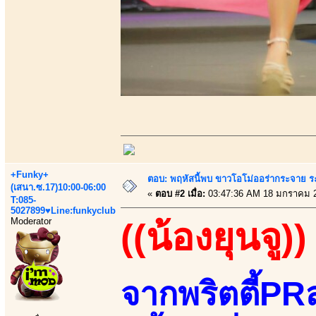
+Funky+
ตอบ: พฤหัสนี้พบ ขาวโอโม่ออร่ากระจาย ร
(เสนา.ซ.17)10:00-06:00
«
ตอบ #2 เมื่อ:
03:47:36 AM 18 มกราคม 
T:085-
5027899♥Line:funkyclub
Moderator
((น้องยุนจู))
จากพริตตี้PRส