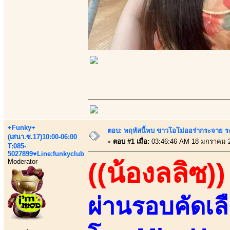
+Funky+
ตอบ: พฤหัสนี้พบ ขาวโอโม่ออร่ากระจาย ร
(เสนา.ซ.17)10:00-06:00
«
ตอบ #1 เมื่อ:
03:46:46 AM 18 มกราคม 
T:085-
5027899♥Line:funkyclub
Moderator
((น้องลลิซ))
ผ่านรอบคัดเล