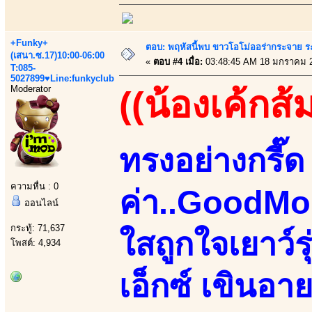
+Funky+
ตอบ: พฤหัสนี้พบ ขาวโอโม่ออร่ากระจาย ร
(เสนา.ซ.17)10:00-06:00
«
ตอบ #4 เมื่อ:
03:48:45 AM 18 มกราคม 
T:085-
5027899♥Line:funkyclub
Moderator
((น้องเค้กส้
ทรงอย่างกรี๊ด 
ความหื่น : 0
ค่า..GoodMo
ออนไลน์
กระทู้: 71,637
ใสถูกใจเยาว์
โพสต์: 4,934
เอ็กซ์ เขินอา