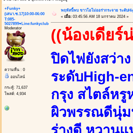
+Funky+
พฤหัสนี้พบ ขาวโอโม่ออร่ากระจาย ระดับHi
(เสนา.ซ.17)10:00-06:00
«
เมื่อ:
03:45:56 AM 18 มกราคม 2024 »
T:085-
5027899♥Line:funkyclub
Moderator
((น้องเดียร์น
ปิดไฟยังสว่า
ความหื่น : 0
ระดับHigh-e
ออนไลน์
กระทู้: 71,637
กรุง สไตล์หร
โพสต์: 4,934
ผิวพรรณดีนุ่ม
ร่างดี หวานแ