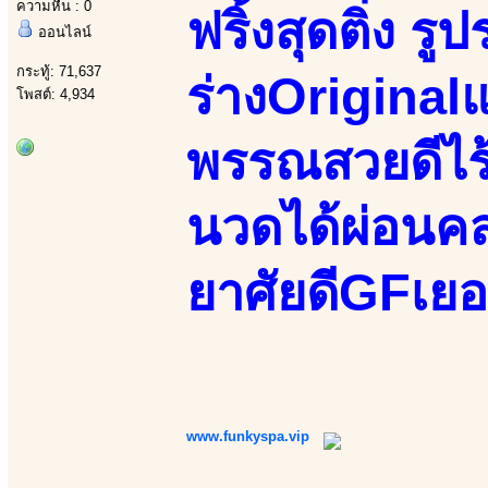
ความหื่น : 0
ฟริ้งสุดติ่ง ร
ออนไลน์
กระทู้: 71,637
ร่างOriginal
โพสต์: 4,934
พรรณสวยดีไร้
นวดได้ผ่อนคล
ยาศัยดีGFเยอ
www.funkyspa.vip