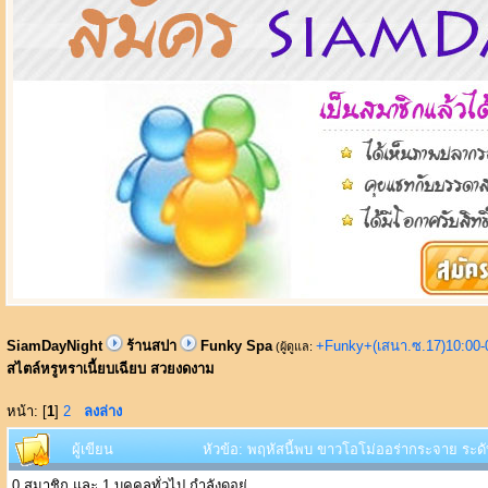
SiamDayNight
ร้านสปา
Funky Spa
+Funky+(เสนา.ซ.17)10:00-
(ผู้ดูแล:
สไตล์หรูหราเนี้ยบเฉียบ สวยงดงาม
หน้า: [
1
]
2
ลงล่าง
ผู้เขียน
หัวข้อ: พฤหัสนี้พบ ขาวโอโม่ออร่ากระจาย ระดั
0 สมาชิก และ 1 บุคคลทั่วไป กำลังดูอยู่