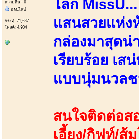
โลก MissU...
ความหื่น : 0
ออนไลน์
แสนสวยแห่งห้
กระทู้: 71,637
โพสต์: 4,934
กล่องมาสุดน่า
เรียบร้อย เสน
แบบนุ่มนวลชว
สนใจติดต่อสอ
เอี้ยง/กิฟท์/ส้ม