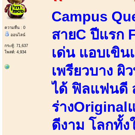
Campus Qu
ความหื่น : 0
สายC ปีแรก 
ออนไลน์
กระทู้: 71,637
เด่น แอบเขินแ
โพสต์: 4,934
เพรียวบาง ผิว
ได้ ฟิลแฟนดี 
ร่างOriginalแ
ดีงาม โลกทั้ง