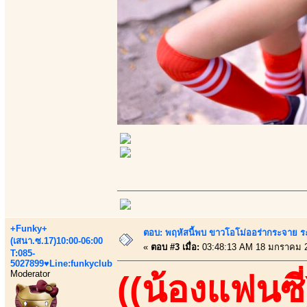
+Funky+
ตอบ: พฤหัสนี้พบ ขาวโอโม่ออร่ากระจาย ร
(เสนา.ซ.17)10:00-06:00
«
ตอบ #3 เมื่อ:
03:48:13 AM 18 มกราคม 
T:085-
5027899♥Line:funkyclub
Moderator
((น้องแฟนซี่