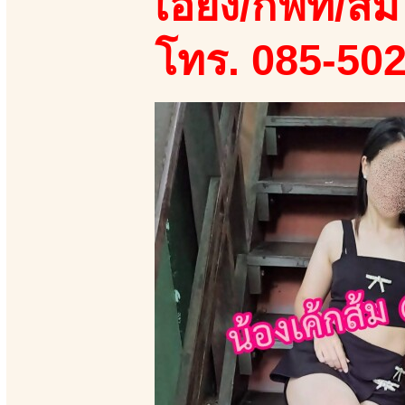
เอี้ยง/กิฟท์/ส้ม
โทร. 085-50