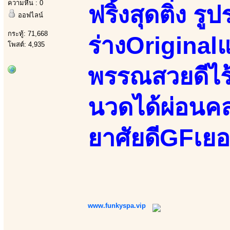
ความหื่น : 0
ฟริ้งสุดติ่ง ร
ออฟไลน์
กระทู้: 71,668
ร่างOriginal
โพสต์: 4,935
พรรณสวยดีไร้
นวดได้ผ่อนคล
ยาศัยดีGFเยอ
www.funkyspa.vip