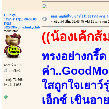
+Funky+
ตอบ: พฤหัสนี้พบ ขาวโอโม่ออร่ากระจาย ร
(เสนา.ซ.17)10:00-06:00
«
ตอบ #4 เมื่อ:
03:48:45 AM 18 มกราคม 
T:085-
5027899♥Line:funkyclub
Moderator
((น้องเค้กส้
ทรงอย่างกรี๊ด 
ความหื่น : 0
ค่า..GoodMo
ออฟไลน์
กระทู้: 71,668
ใสถูกใจเยาว์
โพสต์: 4,935
เอ็กซ์ เขินอา