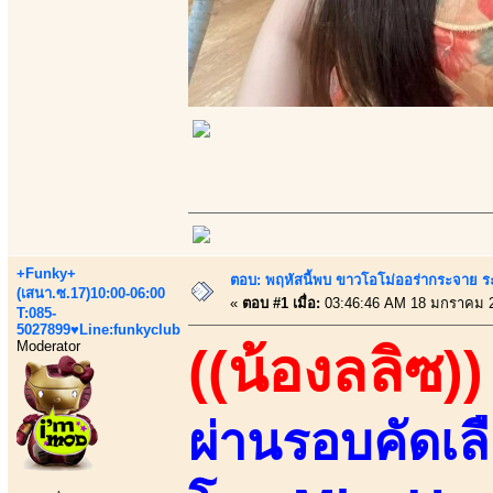
+Funky+
ตอบ: พฤหัสนี้พบ ขาวโอโม่ออร่ากระจาย ร
(เสนา.ซ.17)10:00-06:00
«
ตอบ #1 เมื่อ:
03:46:46 AM 18 มกราคม 
T:085-
5027899♥Line:funkyclub
Moderator
((น้องลลิซ))
ผ่านรอบคัดเล