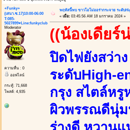
+Funky+
พฤหัสนี้พบ ขาวโอโม่ออร่ากระจาย ระดับHi
(เสนา.ซ.17)10:00-06:00
«
เมื่อ:
03:45:56 AM 18 มกราคม 2024 »
T:085-
5027899♥Line:funkyclub
Moderator
((น้องเดียร์น
ปิดไฟยังสว่า
ความหื่น : 0
ระดับHigh-e
ออฟไลน์
กระทู้: 71,668
กรุง สไตล์หร
โพสต์: 4,935
ผิวพรรณดีนุ่ม
ร่างดี หวานแ