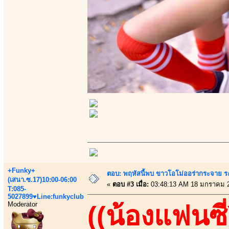
+Funky+
ตอบ: พฤหัสนี้พบ ขาวโอโม่ออร่ากระจาย ร
(เสนา.ซ.17)10:00-06:00
«
ตอบ #3 เมื่อ:
03:48:13 AM 18 มกราคม 
T:085-
5027899♥Line:funkyclub
Moderator
((น้องแฟนซี่