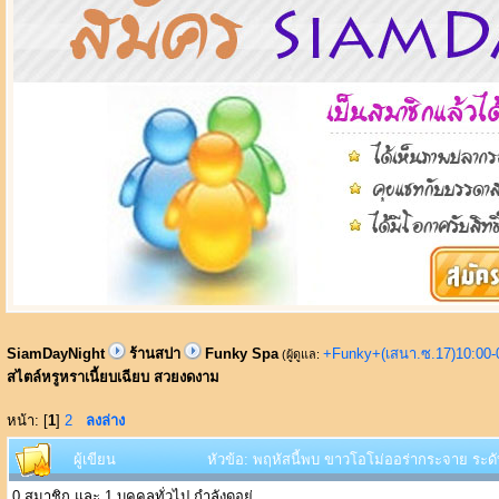
SiamDayNight
ร้านสปา
Funky Spa
+Funky+(เสนา.ซ.17)10:00-
(ผู้ดูแล:
สไตล์หรูหราเนี้ยบเฉียบ สวยงดงาม
หน้า: [
1
]
2
ลงล่าง
ผู้เขียน
หัวข้อ: พฤหัสนี้พบ ขาวโอโม่ออร่ากระจาย ระดั
0 สมาชิก และ 1 บุคคลทั่วไป กำลังดูอยู่