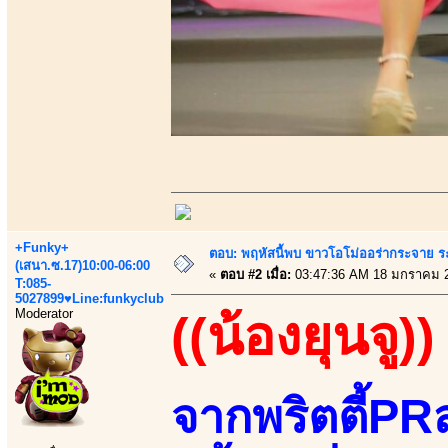
+Funky+
ตอบ: พฤหัสนี้พบ ขาวโอโม่ออร่ากระจาย ร
(เสนา.ซ.17)10:00-06:00
«
ตอบ #2 เมื่อ:
03:47:36 AM 18 มกราคม 
T:085-
5027899♥Line:funkyclub
Moderator
((น้องยุนจู))
จากพริตตี้PRส