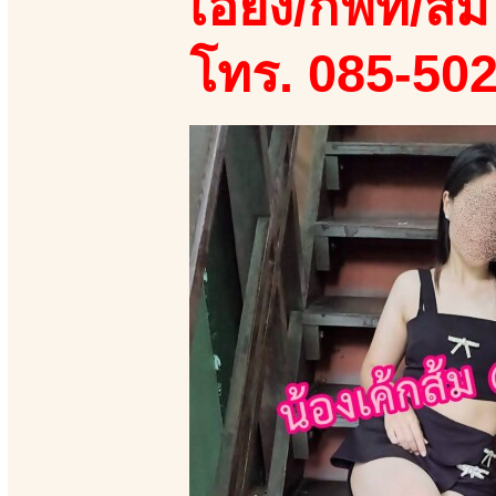
เอี้ยง/กิฟท์/ส้ม
โทร. 085-50