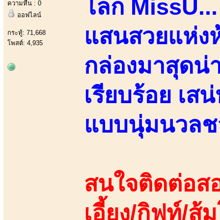
โลก MissU...
ความหื่น : 0
ออฟไลน์
แสนสวยแห่งห้
กระทู้: 71,668
โพสต์: 4,935
กล่องมาสุดน่า
เรียบร้อย เสน
แบบนุ่มนวลชว
สนใจติดต่อสอ
เอี้ยง/กิฟท์/ส้ม