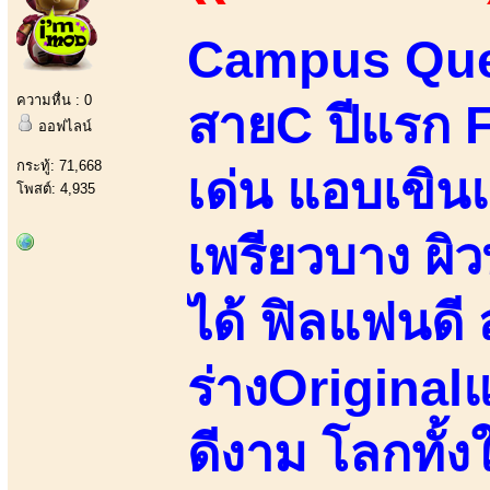
Campus Qu
ความหื่น : 0
สายC ปีแรก 
ออฟไลน์
กระทู้: 71,668
เด่น แอบเขินแ
โพสต์: 4,935
เพรียวบาง ผิว
ได้ ฟิลแฟนดี 
ร่างOriginalแ
ดีงาม โลกทั้ง