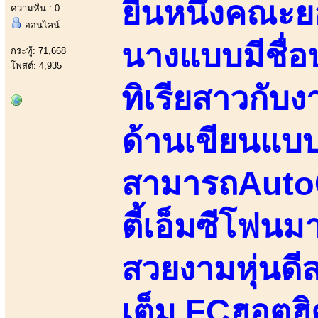
ยืนหนึ่งคณะ
ความหื่น : 0
ออนไลน์
นางแบบมีชื่อป
กระทู้: 71,668
โพสต์: 4,935
ทิเรียสาวกับ
ด้านเขียนแบ
สามารถAutoC
ตี้เอ็มซีโฟน
สวยงามหุ่นดีส
เต็ม FCฮอตฮ