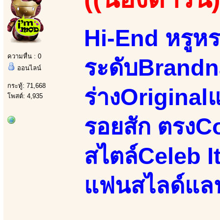
Hi-End หรูหร
ความหื่น : 0
ระดับBrandn
ออนไลน์
กระทู้: 71,668
ร่างOriginal
โพสต์: 4,935
รอยสัก ตรงC
สไตล์Celeb 
แฟนสไลด์แลนด