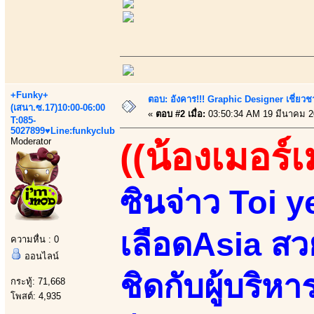
+Funky+
ตอบ: อังคาร!!! Graphic Designer เชี่ยวช
(เสนา.ซ.17)10:00-06:00
«
ตอบ #2 เมื่อ:
03:50:34 AM 19 มีนาคม 2
T:085-
5027899♥Line:funkyclub
Moderator
((น้องเมอร์เ
ซินจ่าว Toi 
เลือดAsia สวยน
ความหื่น : 0
ออนไลน์
ชิดกับผู้บริห
กระทู้: 71,668
โพสต์: 4,935