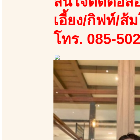
สนใจติดต่อสอ
เอี้ยง/กิฟท์/ส้ม
โทร. 085-50