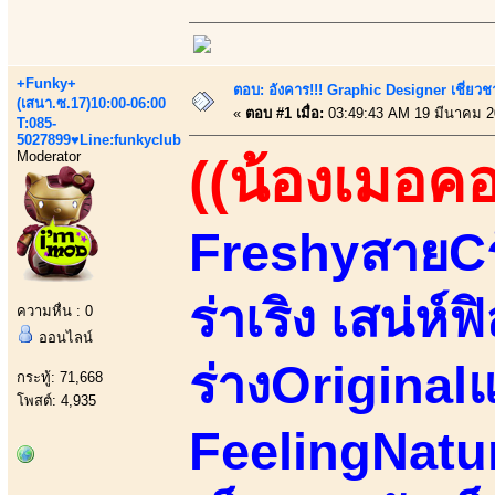
+Funky+
ตอบ: อังคาร!!! Graphic Designer เชี่ยวช
(เสนา.ซ.17)10:00-06:00
«
ตอบ #1 เมื่อ:
03:49:43 AM 19 มีนาคม 2
T:085-
5027899♥Line:funkyclub
Moderator
((น้องเมอค
FreshyสายCร
ร่าเริง เสน่ห์
ความหื่น : 0
ออนไลน์
ร่างOriginalแ
กระทู้: 71,668
โพสต์: 4,935
FeelingNatu