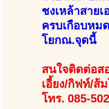
ชงเหล้าสายเอ
ครบเกือบหมดแ
โยกณ.จุดนี้
สนใจติดต่อสอ
เอี้ยง/กิฟท์/ส้ม
โทร. 085-50