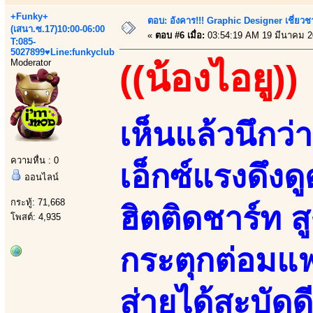
+Funky+
ตอบ: อังคาร!!! Graphic Designer เชี่ยวช
(เสนา.ซ.17)10:00-06:00
«
ตอบ #6 เมื่อ:
03:54:19 AM 19 มีนาคม 2
T:085-
5027899♥Line:funkyclub
Moderator
((น้องไอยู))
เห็นแล้วนึก
ความหื่น : 0
เอ็กซ์แรงดึงด
ออนไลน์
กระทู้: 71,668
ฮิตติดชาร์ท ส
โพสต์: 4,935
กระตุกต่อมแฟ
ส่ายได้สะบัดด