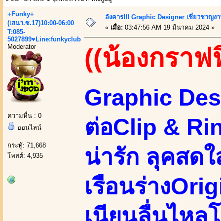
+Funky+
อังคาร!!! Graphic Designer เชี่ยวชาญงา
(เสนา.ซ.17)10:00-06:00
«
เมื่อ:
03:47:56 AM 19 มีนาคม 2024 »
T:085-
5027899♥Line:funkyclub
Moderator
((น้องกราฟฟ
Graphic Des
ความหื่น : 0
ต่อClip & Ri
ออนไลน์
กระทู้: 71,668
น่ารัก ลุคสด
โพสต์: 4,935
เรือนร่างOri
เนียนลื่นไหลโ