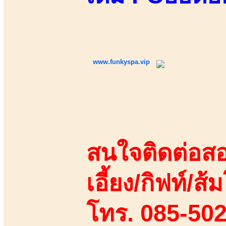
www.funkyspa.vip
สนใจติดต่อสอ
เอี้ยง/กิฟท์/ส้ม
โทร. 085-50