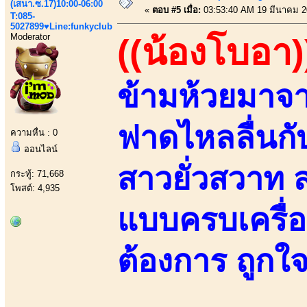
(เสนา.ซ.17)10:00-06:00
«
ตอบ #5 เมื่อ:
03:53:40 AM 19 มีนาคม 2
T:085-
5027899♥Line:funkyclub
Moderator
((น้องโบอา)
ข้ามห้วยมาจ
ฟาดไหลลื่นกับ
ความหื่น : 0
ออนไลน์
สาวยั่วสวาท
กระทู้: 71,668
โพสต์: 4,935
แบบครบเครื่
ต้องการ ถูกใจ