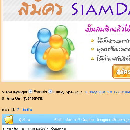
SiamDayNight
ร้านสปา
Funky Spa
+Funky+(เสนา.ซ.17)10:00-
(ผู้ดูแล:
& Ring Girl รูปร่างงดงาม
หน้า: [
1
]
2
ลงล่าง
ผู้เขียน
หัวข้อ: อังคาร!!! Graphic Designer เชี่ยวชาญง
0 สมาชิก และ 1 บุคคลทั่วไป กำลังดูอยู่