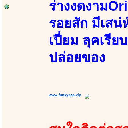
ร่างงดงามOri
รอยสัก มีเสน่
เปี่ยม ลุคเร
ปล่อยของ
www.funkyspa.vip