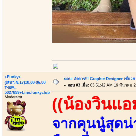
+Funky+
ตอบ: อังคาร!!! Graphic Designer เชี่ยวช
(เสนา.ซ.17)10:00-06:00
«
ตอบ #3 เมื่อ:
03:51:42 AM 19 มีนาคม 2
T:085-
5027899♥Line:funkyclub
Moderator
((น้องวินแอ
จากคุนนู๋สุด