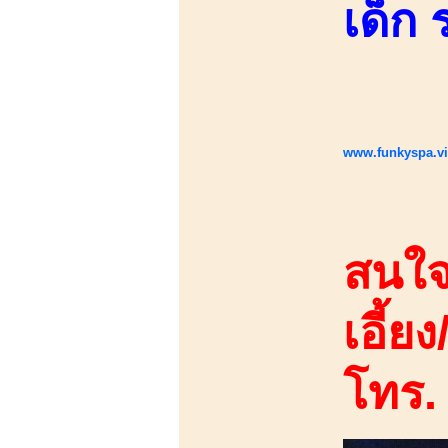
เด็ก
www.funkyspa.v
สนใจ
เอี้ยง
โทร.