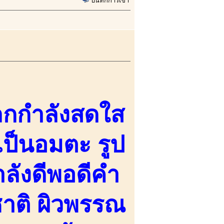
บันทึกการเข้า
ลกกำลังสดใส
ันเป็นอมตะ รูป
ำลังดีพอดีคำ
าติ ผิวพรรณ