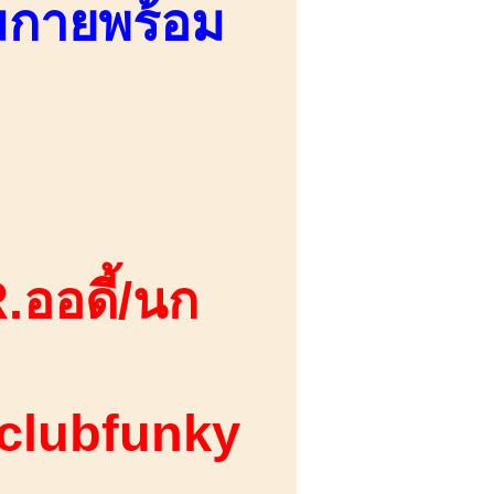
อมกายพร้อม
.ออดี้/นก
 clubfunky