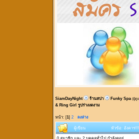
SiamDayNight
ร้านสปา
Funky Spa
(ผู้ด
& Ring Girl รูปร่างงดงาม
หน้า: [
1
]
2
ลงล่าง
ผู้เขียน
หัวข้อ: อังคาร!
0 สมาชิก และ 2 บุคคลทั่วไป กำลังดูอยู่