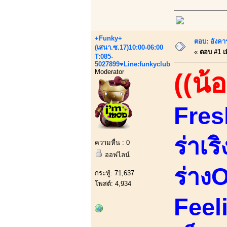
+Funky+
ตอบ: อังคา
(เสนา.ซ.17)10:00-06:00
«
ตอบ #1 เม
T:085-
5027899♥Line:funkyclub
Moderator
((น้
Fres
ร่าเร
ความหื่น : 0
ออฟไลน์
ร่างO
กระทู้: 71,637
โพสต์: 4,934
Feel