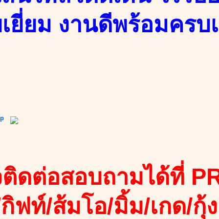
เยี่ยม งานดีพร้อมครบเ
ip
ติดต่อสอบถามได้ที่ PR
/กิฟท์/ส้มโอ/มิ้ม/เกด/กุ้ง