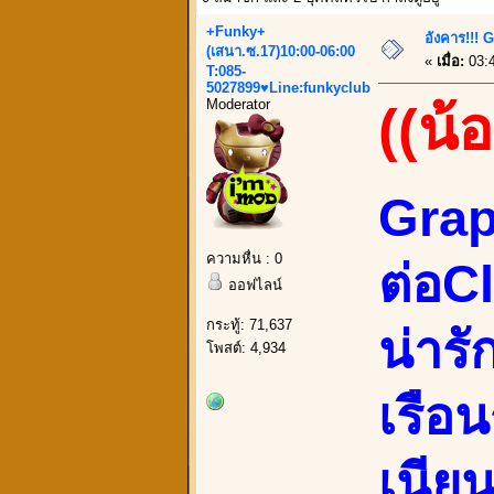
+Funky+
อังคาร!!! 
(เสนา.ซ.17)10:00-06:00
«
เมื่อ:
03:4
T:085-
5027899♥Line:funkyclub
Moderator
((น้
Grap
ความหื่น : 0
ต่อC
ออฟไลน์
กระทู้: 71,637
น่าร
โพสต์: 4,934
เรือ
เนีย