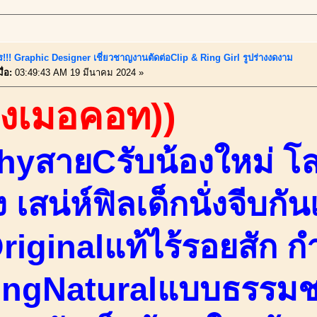
ร!!! Graphic Designer เชี่ยวชาญงานตัดต่อClip & Ring Girl รูปร่างงดงาม
ื่อ:
03:49:43 AM 19 มีนาคม 2024 »
องเมอคอท))
hyสายCรับน้องใหม่ โ
ิง เสน่ห์ฟิลเด็กนั่งจีบก
riginalแท้ไร้รอยสัก ก
ingNaturalแบบธรรมช