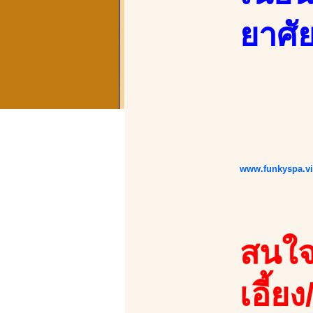
ยาศัย
www.funkyspa.v
สนใจ
เอี้ยง