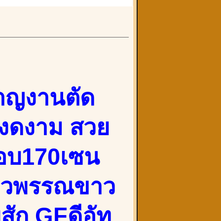
ชาญงานตัด
างงดงาม สวย
กือบ170เซน
 ผิวพรรณขาว
สัก GFดีอัท