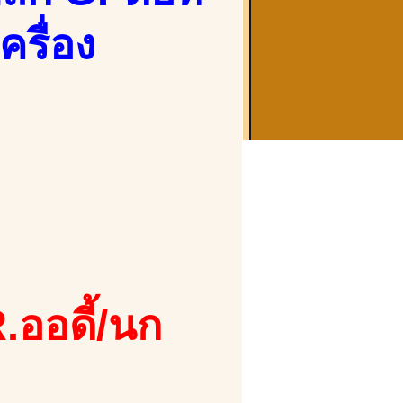
ครื่อง
.ออดี้/นก