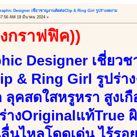
Graphic Designer เชี่ยวชาญงานตัดต่อClip & Ring Girl รูปร่างงดงาม
7:56 AM 19 มีนาคม 2024 »
องกราฟฟิค))
hic Designer เชี่ยว
lip & Ring Girl รูปร่
ัก ลุคสดใสหรูหรา สูงเ
นร่างOriginalแท้True
นลื่นไหลโดดเด่น ไร้รอย