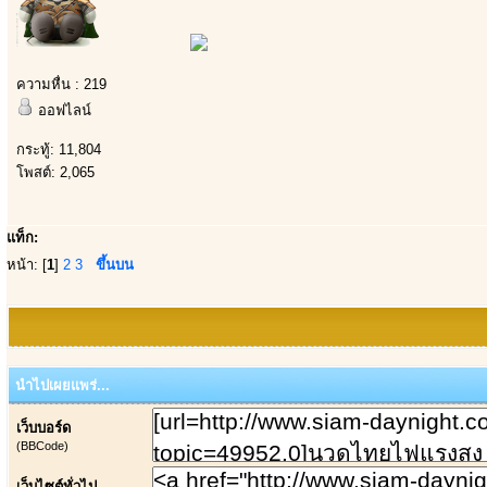
ความหื่น : 219
ออฟไลน์
กระทู้: 11,804
โพสต์: 2,065
แท็ก:
หน้า: [
1
]
2
3
ขึ้นบน
นำไปเผยแพร่...
เว็บบอร์ด
(BBCode)
เว็บไซต์ทั่วไป