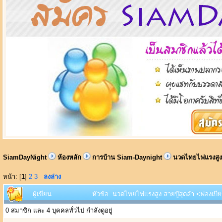
SiamDayNight
ห้องหลัก
การบ้าน Siam-Daynight
นวดไทยไฟแรงสูง 
หน้า: [
1
]
2
3
ลงล่าง
ผู้เขียน
หัวข้อ: นวดไทยไฟแรงสูง สายบู๊สุดลำ <ฟองเบียร
0 สมาชิก และ 4 บุคคลทั่วไป กำลังดูอยู่