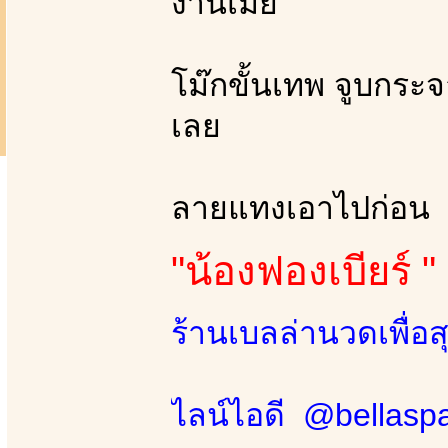
งานเมีย
โม๊กขั้นเทพ จูบกระ
เลย
ลายแทงเอาไปก่อน
"น้องฟองเบียร์ "
ร้านเบลล่านวดเพื่อ
ไลน์ไอดี @bellasp