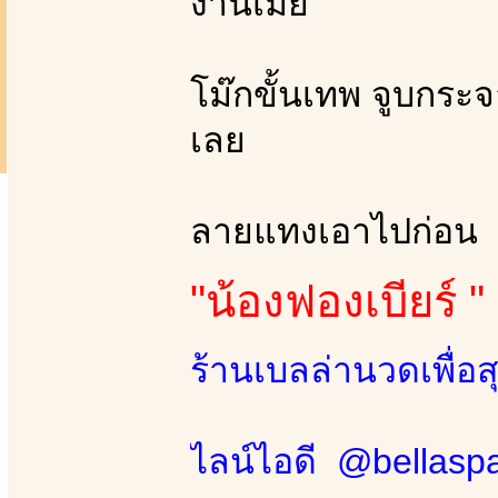
งานเมีย
โม๊กขั้นเทพ จูบกระ
เลย
ลายแทงเอาไปก่อน
"น้องฟองเบียร์ "
ร้านเบลล่านวดเพื่อ
ไลน์ไอดี @bellasp