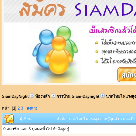
SiamDayNight
ห้องหลัก
การบ้าน Siam-Daynight
นวดไทยไฟแรงสูง 
หน้า: [
1
]
2
3
ลงล่าง
ผู้เขียน
หัวข้อ: นวดไทยไฟแรงสูง สายบู๊สุดลำ <ฟองเบียร
0 สมาชิก และ 3 บุคคลทั่วไป กำลังดูอยู่