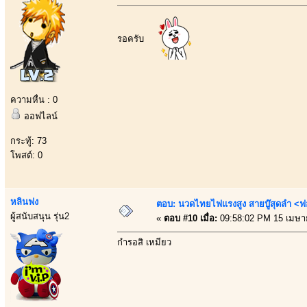
รอครับ
ความหื่น : 0
ออฟไลน์
กระทู้: 73
โพสต์: 0
หลินฟง
ตอบ: นวดไทยไฟแรงสูง สายบู๊สุดลำ <ฟ
ผู้สนับสนุน รุ่น2
«
ตอบ #10 เมื่อ:
09:58:02 PM 15 เมษา
กำรอสิ เหมียว