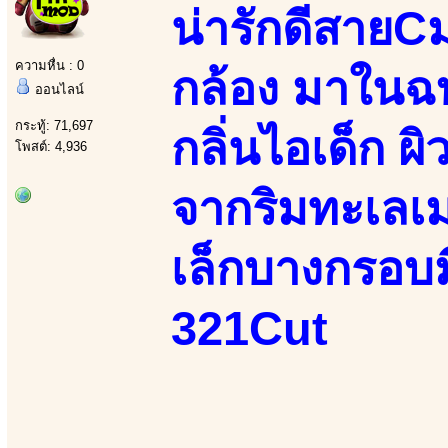
น่ารักดีสาย
ความหื่น : 0
กล้อง มาในฉ
ออนไลน์
กระทู้: 71,697
กลิ่นไอเด็ก ผิ
โพสต์: 4,936
จากริมทะเลเม
เล็กบางกรอบม
321Cut