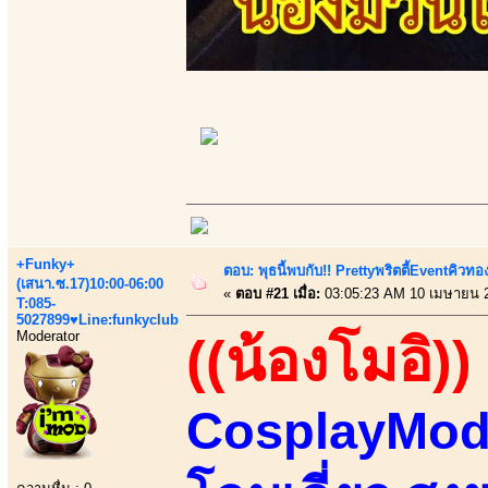
+Funky+
ตอบ: พุธนี้พบกับ!! Prettyพริตตี้Eventคิวท
(เสนา.ซ.17)10:00-06:00
«
ตอบ #21 เมื่อ:
03:05:23 AM 10 เมษายน 
T:085-
5027899♥Line:funkyclub
Moderator
((น้องโมอิ))
CosplayMode