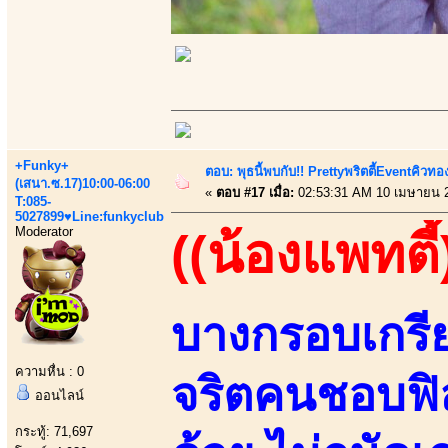
+Funky+
ตอบ: พุธนี้พบกับ!! Prettyพริตตี้Eventคิวท
(เสนา.ซ.17)10:00-06:00
«
ตอบ #17 เมื่อ:
02:53:31 AM 10 เมษายน 
T:085-
5027899♥Line:funkyclub
Moderator
((น้องแพทตี้
บางกรอบเกรีย
ความหื่น : 0
จริตคนชอบฟิล
ออนไลน์
กระทู้: 71,697