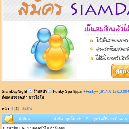
SiamDayNight
ร้านสปา
Funky Spa
+Funky+(เสนา.ซ.17)10:00-
(ผู้ดูแล:
ตั้งแต่หัวจรดเท้า ขาวโอโม่
หน้า:
1
[
2
]
ลงล่าง
ผู้เขียน
หัวข้อ: พุธนี้พบกับ!! Prettyพริตตี้Eventคิวทอง
0 สมาชิก และ 1 บุคคลทั่วไป กำลังดูอยู่