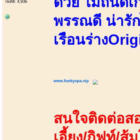
ด้วย ไม่ถนัด
โพสต์: 4,936
พรรณดี น่ารัก
เรือนร่างOrig
www.funkyspa.vip
สนใจติดต่อสอ
เอี้ยง/กิฟท์/ส้ม