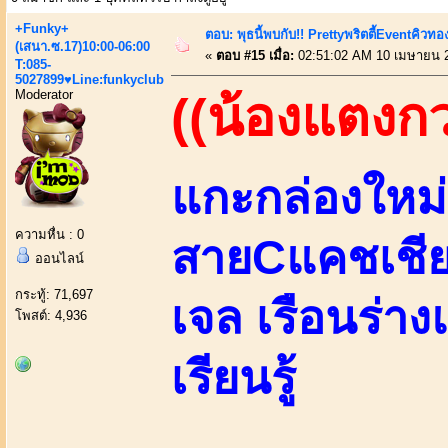
+Funky+
ตอบ: พุธนี้พบกับ!! Prettyพริตตี้Eventคิวท
(เสนา.ซ.17)10:00-06:00
«
ตอบ #15 เมื่อ:
02:51:02 AM 10 เมษายน 
T:085-
5027899♥Line:funkyclub
Moderator
((น้องแตงก
แกะกล่องใหม่ส
ความหื่น : 0
สายCแคชเชีย
ออนไลน์
กระทู้: 71,697
เจล เรือนร่าง
โพสต์: 4,936
เรียนรู้