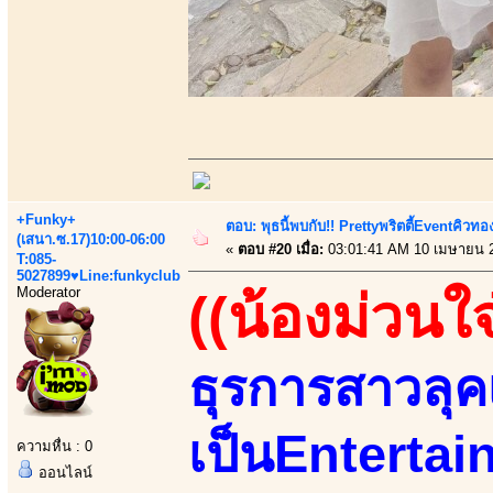
+Funky+
ตอบ: พุธนี้พบกับ!! Prettyพริตตี้Eventคิวท
(เสนา.ซ.17)10:00-06:00
«
ตอบ #20 เมื่อ:
03:01:41 AM 10 เมษายน 
T:085-
5027899♥Line:funkyclub
Moderator
((น้องม่วนใจ
ธุรการสาวลุคเ
เป็นEntertain
ความหื่น : 0
ออนไลน์