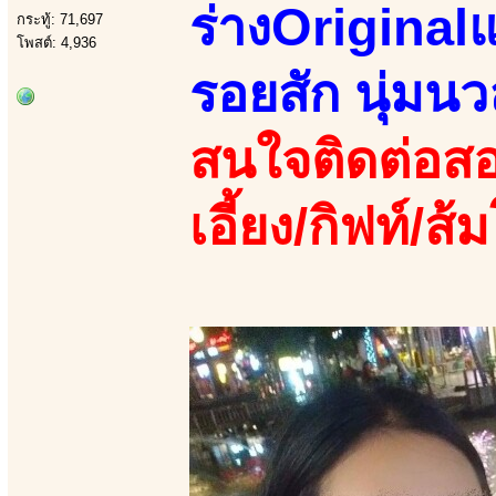
ร่างOriginalแ
กระทู้: 71,697
โพสต์: 4,936
รอยสัก นุ่มนว
สนใจติดต่อสอ
เอี้ยง/กิฟท์/ส้ม