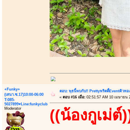
+Funky+
ตอบ: พุธนี้พบกับ!! Prettyพริตตี้Eventคิวท
(เสนา.ซ.17)10:00-06:00
«
ตอบ #16 เมื่อ:
02:51:57 AM 10 เมษายน 
T:085-
5027899♥Line:funkyclub
Moderator
((น้องกูเม่ต์)