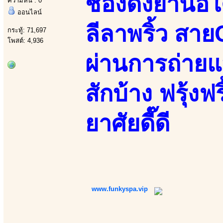
ช่องดังย่านอ
ความหื่น : 0
ออนไลน์
ลีลาพริ้ว สา
กระทู้: 71,697
โพสต์: 4,936
ผ่านการถ่ายแ
สักบ้าง ฟรุ้งฟร
ยาศัยดี๊ดี
www.funkyspa.vip