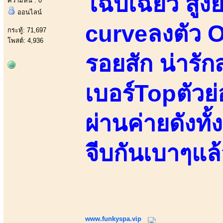
โฉบเฉี่ยว สูง
ความหื่น : 0
ออนไลน์
curveลงตัว Or
กระทู้: 71,697
โพสต์: 4,936
รอยสัก น่ารั
เบอร์Topตัวย
ผ่านค่ายดังทั้
จีบกันเบาๆแล
www.funkyspa.vip