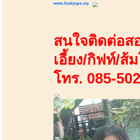
www.funkyspa.vip
สนใจติดต่อสอ
เอี้ยง/กิฟท์/ส้ม
โทร. 085-50