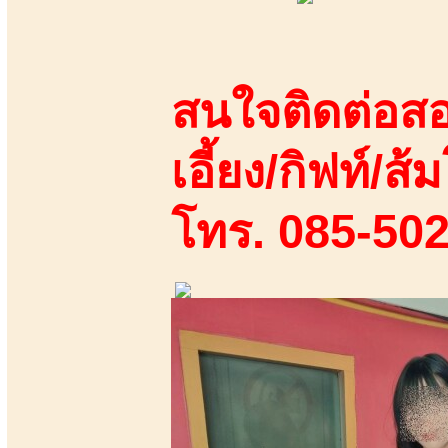
สนใจติดต่อสอ
เอี้ยง/กิฟท์/ส้ม
โทร. 085-50