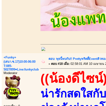
+Funky+
ตอบ: พุธนี้พบกับ!! Prettyพริตตี้Eventคิวท
(เสนา.ซ.17)10:00-06:00
«
ตอบ #18 เมื่อ:
02:58:01 AM 10 เมษายน 
T:085-
5027899♥Line:funkyclub
Moderator
((น้องดีไซน์
น่ารักสดใสก