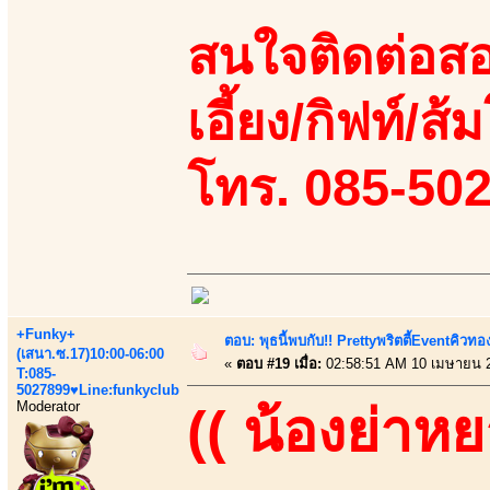
สนใจติดต่อสอ
เอี้ยง/กิฟท์/ส้ม
โทร. 085-50
+Funky+
ตอบ: พุธนี้พบกับ!! Prettyพริตตี้Eventคิวท
(เสนา.ซ.17)10:00-06:00
«
ตอบ #19 เมื่อ:
02:58:51 AM 10 เมษายน 
T:085-
5027899♥Line:funkyclub
Moderator
(( น้องย่าหย