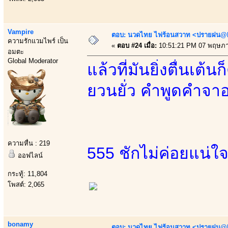
Vampire
ตอบ: นวดไทย ไฟร้อนสวาท <ปรายฝน@Bo
ความรักแวมไพร์ เป็น
«
ตอบ #24 เมื่อ:
10:51:21 PM 07 พฤษภา
อมตะ
Global Moderator
แล้วที่มันยิ่งตื่นเ
ยวนยั่ว คำพูดคำจา
ความหื่น : 219
555 ชักไม่ค่อยแน่ใ
ออฟไลน์
กระทู้: 11,804
โพสต์: 2,065
bonamy
ตอบ: นวดไทย ไฟร้อนสวาท <ปรายฝน@Bo