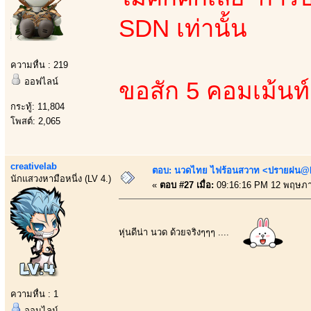
SDN เท่านั้น
ความหื่น : 219
ออฟไลน์
ขอสัก 5 คอมเม้นท
กระทู้: 11,804
โพสต์: 2,065
creativelab
ตอบ: นวดไทย ไฟร้อนสวาท <ปรายฝน@Bo
นักแสวงหามือหนี่ง (LV 4.)
«
ตอบ #27 เมื่อ:
09:16:16 PM 12 พฤษภา
หุ่นดีน่า นวด ด้วยจริงๆๆๆ ....
ความหื่น : 1
ออนไลน์