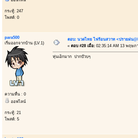
กระทู้: 247
โพสต์: 0
para500
ตอบ: นวดไทย ไฟร้อนสวาท <ปรายฝน@Bo
เริ่มออกจากบ้าน (LV.1)
«
ตอบ #28 เมื่อ:
02:35:14 AM 13 พฤษภา
หุ่นเอ็กมาก ปากบ๊วบๆ
ความหื่น : 0
ออฟไลน์
กระทู้: 21
โพสต์: 5