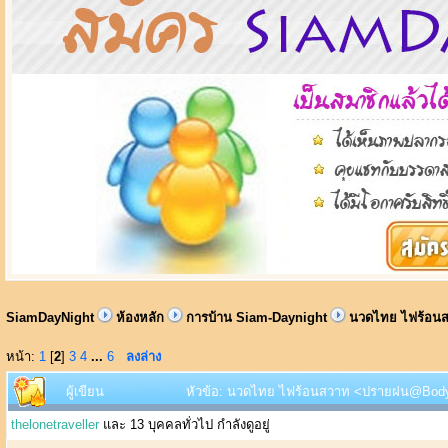
SiamDayNight
ห้องหลัก
การบ้าน Siam-Daynight
นวดไทย ไฟร้อนส
หน้า:
1
[
2
]
3
4
...
6
ลงล่าง
ผู้เขียน
หัวข้อ: นวดไทย ไฟร้อนสวาท <ปรายฝน@Body He
thelonetraveller
และ 13 บุคคลทั่วไป กำลังดูอยู่