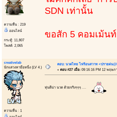
SDN เท่านั้น
ความหื่น : 219
ออนไลน์
ขอสัก 5 คอมเม้นท
กระทู้: 11,807
โพสต์: 2,065
creativelab
ตอบ: นวดไทย ไฟร้อนสวาท <ปรายฝน@Bo
นักแสวงหามือหนี่ง (LV 4.)
«
ตอบ #27 เมื่อ:
09:16:16 PM 12 พฤษภา
หุ่นดีน่า นวด ด้วยจริงๆๆๆ ....
ความหื่น : 1
ออนไลน์