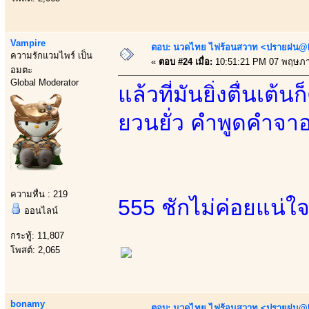
Vampire
ตอบ: นวดไทย ไฟร้อนสวาท <ปรายฝน@Bo
ความรักแวมไพร์ เป็น
«
ตอบ #24 เมื่อ:
10:51:21 PM 07 พฤษภา
อมตะ
Global Moderator
แล้วที่มันยิ่งตื่นเ
ยวนยั่ว คำพูดคำจา
ความหื่น : 219
555 ชักไม่ค่อยแน่ใ
ออนไลน์
กระทู้: 11,807
โพสต์: 2,065
bonamy
ตอบ: นวดไทย ไฟร้อนสวาท <ปรายฝน@Bo