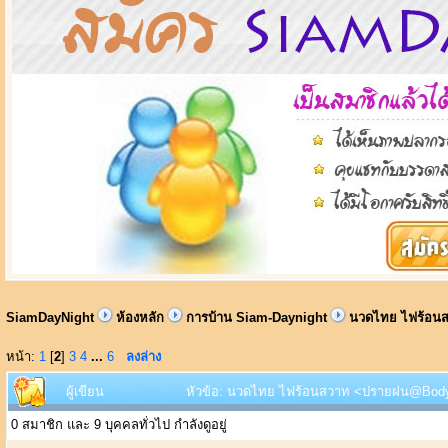
SiamDayNight
ห้องหลัก
การบ้าน Siam-Daynight
นวดไทย ไฟร้อนส
หน้า:
1
[
2
]
3
4
...
6
ลงล่าง
ผู้เขียน
หัวข้อ: นวดไทย ไฟร้อนสวาท <ปรายฝน@Body He
0 สมาชิก และ 9 บุคคลทั่วไป กำลังดูอยู่