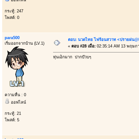
กระทู้: 247
โพสต์: 0
para500
ตอบ: นวดไทย ไฟร้อนสวาท <ปรายฝน@Bo
เริ่มออกจากบ้าน (LV.1)
«
ตอบ #28 เมื่อ:
02:35:14 AM 13 พฤษภา
หุ่นเอ็กมาก ปากบ๊วบๆ
ความหื่น : 0
ออฟไลน์
กระทู้: 21
โพสต์: 5