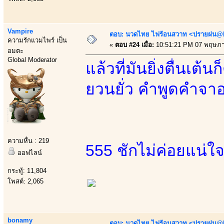
Vampire
ตอบ: นวดไทย ไฟร้อนสวาท <ปรายฝน@Bo
ความรักแวมไพร์ เป็น
«
ตอบ #24 เมื่อ:
10:51:21 PM 07 พฤษภา
อมตะ
Global Moderator
แล้วที่มันยิ่งตื่นเ
ยวนยั่ว คำพูดคำจา
ความหื่น : 219
555 ชักไม่ค่อยแน่ใ
ออฟไลน์
กระทู้: 11,804
โพสต์: 2,065
bonamy
ตอบ: นวดไทย ไฟร้อนสวาท <ปรายฝน@Bo