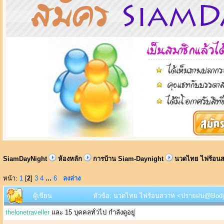
SiamDayNight
ห้องหลัก
การบ้าน Siam-Daynight
นวดไทย ไฟร้อนส
หน้า:
1
[
2
]
3
4
...
6
ลงล่าง
ผู้เขียน
หัวข้อ: นวดไทย ไฟร้อนสวาท <ปรายฝน@Body He
thelonetraveller
และ 15 บุคคลทั่วไป กำลังดูอยู่