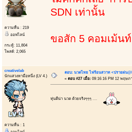
SDN เท่านั้น
ความหื่น : 219
ออฟไลน์
ขอสัก 5 คอมเม้นท
กระทู้: 11,804
โพสต์: 2,065
creativelab
ตอบ: นวดไทย ไฟร้อนสวาท <ปรายฝน@Bo
นักแสวงหามือหนี่ง (LV 4.)
«
ตอบ #27 เมื่อ:
09:16:16 PM 12 พฤษภา
หุ่นดีน่า นวด ด้วยจริงๆๆๆ ....
ความหื่น : 1
ออนไลน์