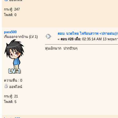
กระทู้: 247
โพสต์: 0
para500
ตอบ: นวดไทย ไฟร้อนสวาท <ปรายฝน@Bo
เริ่มออกจากบ้าน (LV.1)
«
ตอบ #28 เมื่อ:
02:35:14 AM 13 พฤษภา
หุ่นเอ็กมาก ปากบ๊วบๆ
ความหื่น : 0
ออฟไลน์
กระทู้: 21
โพสต์: 5