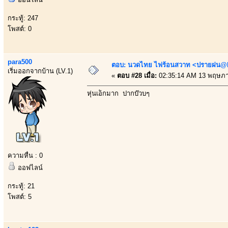
กระทู้: 247
โพสต์: 0
para500
ตอบ: นวดไทย ไฟร้อนสวาท <ปรายฝน@Bo
เริ่มออกจากบ้าน (LV.1)
«
ตอบ #28 เมื่อ:
02:35:14 AM 13 พฤษภา
หุ่นเอ็กมาก ปากบ๊วบๆ
ความหื่น : 0
ออฟไลน์
กระทู้: 21
โพสต์: 5