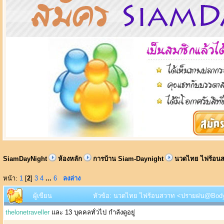
SiamDayNight
ห้องหลัก
การบ้าน Siam-Daynight
นวดไทย ไฟร้อนส
หน้า:
1
[
2
]
3
4
...
6
ลงล่าง
ผู้เขียน
หัวข้อ: นวดไทย ไฟร้อนสวาท <ปรายฝน@Body He
thelonetraveller
และ 13 บุคคลทั่วไป กำลังดูอยู่