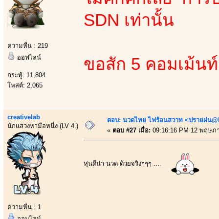
SDN เท่านั้น
ความหื่น : 219
ออฟไลน์
ขอสัก 5 คอมเม้นท
กระทู้: 11,804
โพสต์: 2,065
creativelab
ตอบ: นวดไทย ไฟร้อนสวาท <ปรายฝน@Bo
นักแสวงหามือหนี่ง (LV 4.)
«
ตอบ #27 เมื่อ:
09:16:16 PM 12 พฤษภา
หุ่นดีน่า นวด ด้วยจริงๆๆๆ ....
ความหื่น : 1
ออนไลน์