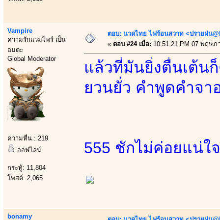
Vampire
ตอบ: นวดไทย ไฟร้อนสวาท <ปรายฝน@Bo
ความรักแวมไพร์ เป็น
«
ตอบ #24 เมื่อ:
10:51:21 PM 07 พฤษภา
อมตะ
Global Moderator
แล้วที่มันยิ่งตื่นเ
ยวนยั่ว คำพูดคำจา
ความหื่น : 219
555 ชักไม่ค่อยแน่ใ
ออฟไลน์
กระทู้: 11,804
โพสต์: 2,065
bonamy
ตอบ: นวดไทย ไฟร้อนสวาท <ปรายฝน@Bo