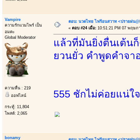
Vampire
ตอบ: นวดไทย ไฟร้อนสวาท <ปรายฝน@Bo
ความรักแวมไพร์ เป็น
«
ตอบ #24 เมื่อ:
10:51:21 PM 07 พฤษภา
อมตะ
Global Moderator
แล้วที่มันยิ่งตื่นเ
ยวนยั่ว คำพูดคำจา
ความหื่น : 219
555 ชักไม่ค่อยแน่ใ
ออฟไลน์
กระทู้: 11,804
โพสต์: 2,065
bonamy
ตอบ: นวดไทย ไฟร้อนสวาท <ปรายฝน@Bo