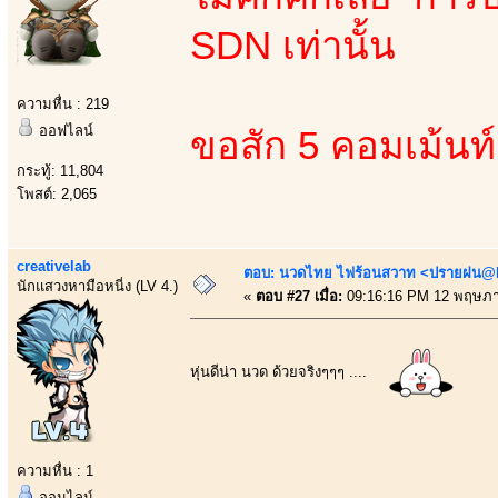
SDN เท่านั้น
ความหื่น : 219
ออฟไลน์
ขอสัก 5 คอมเม้นท
กระทู้: 11,804
โพสต์: 2,065
creativelab
ตอบ: นวดไทย ไฟร้อนสวาท <ปรายฝน@Bo
นักแสวงหามือหนี่ง (LV 4.)
«
ตอบ #27 เมื่อ:
09:16:16 PM 12 พฤษภา
หุ่นดีน่า นวด ด้วยจริงๆๆๆ ....
ความหื่น : 1
ออนไลน์