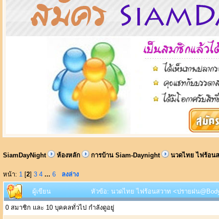
SiamDayNight
ห้องหลัก
การบ้าน Siam-Daynight
นวดไทย ไฟร้อนส
หน้า:
1
[
2
]
3
4
...
6
ลงล่าง
ผู้เขียน
หัวข้อ: นวดไทย ไฟร้อนสวาท <ปรายฝน@Body He
0 สมาชิก และ 10 บุคคลทั่วไป กำลังดูอยู่