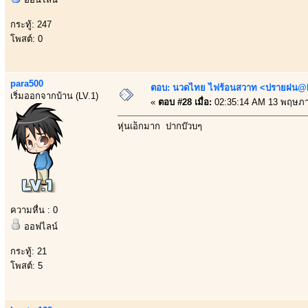
กระทู้: 247
โพสต์: 0
para500
ตอบ: นวดไทย ไฟร้อนสวาท <ปรายฝน@Bo
เริ่มออกจากบ้าน (LV.1)
«
ตอบ #28 เมื่อ:
02:35:14 AM 13 พฤษภา
หุ่นเอ็กมาก ปากบ๊วบๆ
ความหื่น : 0
ออฟไลน์
กระทู้: 21
โพสต์: 5