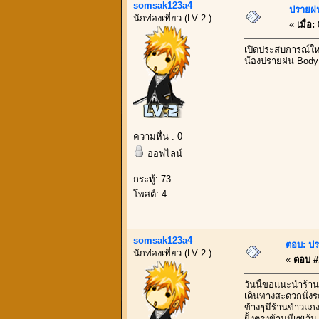
somsak123a4
ปรายฝน
นักท่องเที่ยว (LV 2.)
«
เมื่อ:
เปิดประสบการณ์ใหม
น้องปรายฝน Body 
ความหื่น : 0
ออฟไลน์
กระทู้: 73
โพสต์: 4
somsak123a4
ตอบ: ปร
นักท่องเที่ยว (LV 2.)
«
ตอบ #1
วันนี้ขอแนะนำร้าน
เดินทางสะดวกนั่งร
ข้างๆมีร้านข้าวแก
ฝั้งตรงข้ามมีเซเว้น