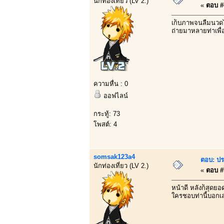
นักท่องเที่ยว (LV 2.)
«
ตอบ #4
เก็บภาพจนลืมนวดไ
ถ่ายมาหลายท่าเพื่อ
ความหื่น : 0
ออฟไลน์
กระทู้: 73
โพสต์: 4
somsak123a4
ตอบ: ปร
นักท่องเที่ยว (LV 2.)
«
ตอบ #5
หน้าดี หลังก็สุดยอ
ใครชอบท่านี้บอก