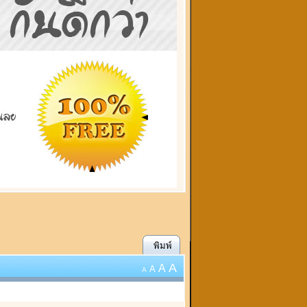
พิมพ์
A
A
A
A