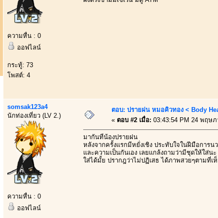
ความหื่น : 0
ออฟไลน์
กระทู้: 73
โพสต์: 4
somsak123a4
ตอบ: ปรายฝน หมอคิวทอง < Body Heal
นักท่องเที่ยว (LV 2.)
«
ตอบ #2 เมื่อ:
03:43:54 PM 24 พฤษภ
มากันที่น้องปรายฝน
หลังจากครั้งแรกมีหยั่งเชิง ประทับใจในฝีมือการน
และความเป็นกันเอง เลยแกล้งถามว่ามีชุดให้ใส่นะ
ใส่ได้มั้ย ปรากฎว่าไม่ปฏิเสธ ได้ภาพสวยๆตามที่เห
ความหื่น : 0
ออฟไลน์