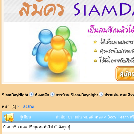
SiamDayNight
ห้องหลัก
การบ้าน Siam-Daynight
ปรายฝน หมอคิวทอ
หน้า: [
1
]
2
ลงล่าง
ผู้เขียน
หัวข้อ: ปรายฝน หมอคิวทอง < Body Health ศรีน
0 สมาชิก และ 15 บุคคลทั่วไป กำลังดูอยู่