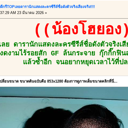
บดีกรีTOPเลยดารานักแสดงละครซีรีส์ชื่อดังตัวจริงเสียงจริง!!!!
37:29 AM 23 มีนาคม 2026 »
((น้องโฮยอง
เลย ดารานักแสดงละครซีรีส์ชื่อดังตัวจริงเ
ดงามไร้รอยสัก GF ล้นกระจาย กุ๊กกิ๊กฟินส
แล้วซ้ำอีก จนอยากหยุดเวลาไว้ที่ปล
กเปลี่ยนขนาด ขนาดต้นฉบับคือ 853x1280 ต้องการดูภาพเต็มขนาดคลิกที่นี่...