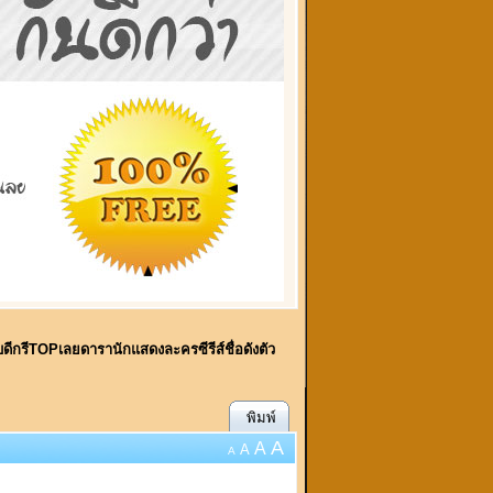
พบดีกรีTOPเลยดารานักแสดงละครซีรีส์ชื่อดังตัว
พิมพ์
A
A
A
A