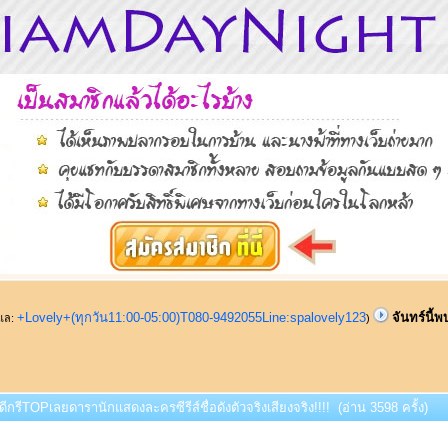
+Lovely+(ทุกวัน11:00-05:00)T080-9492055Line:spalovely123
จันทร์นี้
ูแล:
)
บดีกรีTOPเลยดารานักแสดงละครซีรีส์ชื่อดังตัวจริงเสียงจริง!!!! (อ่าน 3598 ครั้ง)