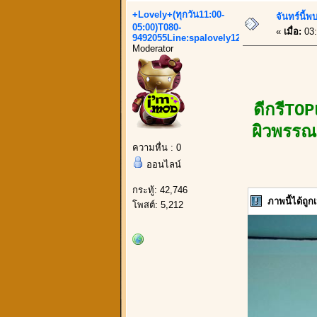
+Lovely+(ทุกวัน11:00-
จันทร์นี้พ
05:00)T080-
«
เมื่อ:
03:
9492055Line:spalovely123
Moderator
ดีกรีTOP
ผิวพรรณง
ความหื่น : 0
ออนไลน์
กระทู้: 42,746
ภาพนี้ได้ถู
โพสต์: 5,212