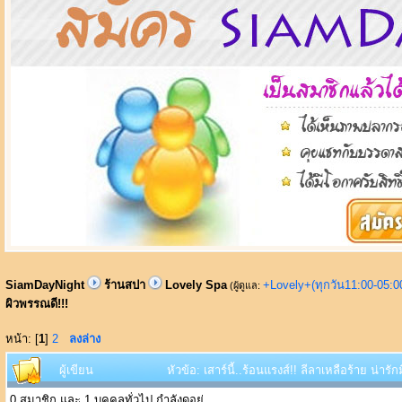
SiamDayNight
ร้านสปา
Lovely Spa
+Lovely+(ทุกวัน11:00-05:
(ผู้ดูแล:
ผิวพรรณดี!!!
หน้า: [
1
]
2
ลงล่าง
ผู้เขียน
หัวข้อ: เสาร์นี้..ร้อนแรงส์!! ลีลาเหลือร้าย น่ารั
0 สมาชิก และ 1 บุคคลทั่วไป กำลังดูอยู่