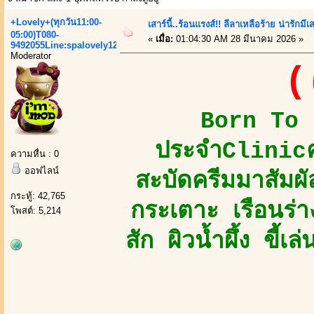
+Lovely+(ทุกวัน11:00-
เสาร์นี้..ร้อนแรงส์!! ลีลาเหลือร้าย น่ารักมี
05:00)T080-
«
เมื่อ:
01:04:30 AM 28 มีนาคม 2026 »
9492055Line:spalovely123
Moderator
(
Born To B
ประจำClinicคว
ความหื่น : 0
ออฟไลน์
สะบัดครีมมาสัมผัส
กระทู้: 42,765
กระเตาะ เรือนร่
โพสต์: 5,214
สัก ผิวน้ำผึ้ง ขี