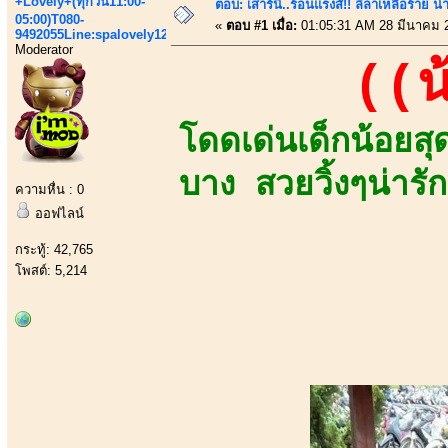
+Lovely+(ทุกวัน11:00-
ตอบ: เสาร์นี้..ร้อนแรงส์!! ลีลาเหลือร้าย น่
05:00)T080-
«
ตอบ #1 เมื่อ:
01:05:31 AM 28 มีนาคม 
9492055Line:spalovely123
Moderator
((น
โดดเด่นเด็กน้อยส
บาง สวยวิ้งๆน่ารัก
ความหื่น : 0
ออฟไลน์
กระทู้: 42,765
โพสต์: 5,214