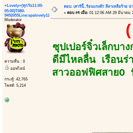
+Lovely+(ทุกวัน11:00-
ตอบ: เสาร์นี้..ร้อนแรงส์!! ลีลาเหลือร้าย น่
05:00)T080-
«
ตอบ #4 เมื่อ:
01:12:06 AM 28 มีนาคม 
9492055Line:spalovely123
Moderator
(
ซุปเปอร์จิ๋วเล็กบ
ดีมีไหลลื่น เรือ
ความหื่น : 0
ออฟไลน์
สาวออฟฟิศสายO ทิ
กระทู้: 42,765
โพสต์: 5,214