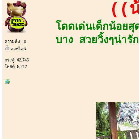
((น
โดดเด่นเด็กน้อยส
บาง สวยวิ้งๆน่ารัก
ความหื่น : 0
ออฟไลน์
กระทู้: 42,746
โพสต์: 5,212