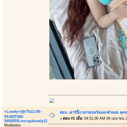
+Lovely+(ทุกวัน11:00-
ตอบ: เสาร์นี้บางกรอบพร้อมยกตัวลอย ลุคหว
05:00)T080-
«
ตอบ #1 เมื่อ:
04:51:00 AM 04 เมษายน 
9492055Line:spalovely123
Moderator