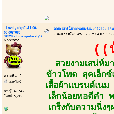
+Lovely+(ทุกวัน11:00-
ตอบ: เสาร์นี้บางกรอบพร้อมยกตัวลอย ลุคหว
05:00)T080-
«
ตอบ #3 เมื่อ:
04:51:50 AM 04 เมษายน 
9492055Line:spalovely123
Moderator
((
สวยงามเสน่ห์มาเ
ข้าวโพด ลุคเอ็กซ
ความหื่น : 0
ออฟไลน์
เสื้อผ้าแบรนด์เน
กระทู้: 42,746
เล็กน้อยพอดีคำ 
โพสต์: 5,212
เกร็งกับความนิ่