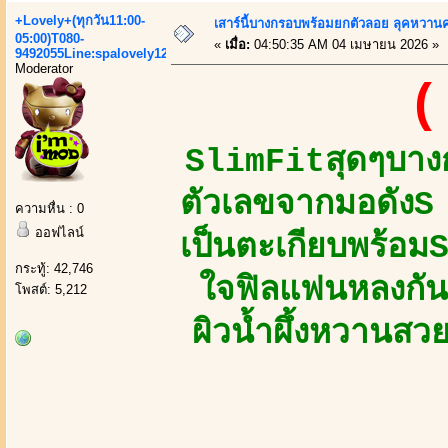
+Lovely+(ทุกวัน11:00-
เสาร์นี้บางกรอบพร้อมยกตัวลอย ลุคหวานคมม
05:00)T080-
«
เมื่อ:
04:50:35 AM 04 เมษายน 2026 »
9492055Line:spalovely123
Moderator
(
SlimFitสุดๆบางก
ตัวเลขจากมอดัง
ความหื่น : 0
ออฟไลน์
เป็นตะเกียบพร้อม
กระทู้: 42,746
ใจฟิลแฟนหลงกันท
โพสต์: 5,212
ผิวน้ำผึ้งหวานสว