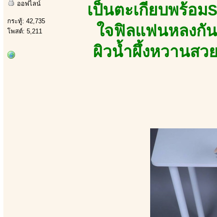
ออฟไลน์
เป็นตะเกียบพร้อม
กระทู้: 42,735
ใจฟิลแฟนหลงกันท
โพสต์: 5,211
ผิวน้ำผึ้งหวานสว