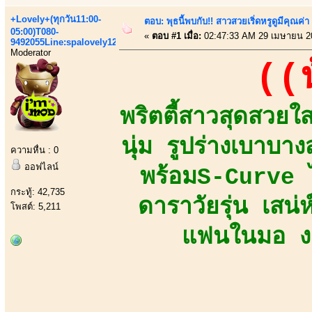
+Lovely+(ทุกวัน11:00-
ตอบ: พุธนี้พบกับ!! สาวสวยเริ่ดหรูดูมีคุณค
05:00)T080-
«
ตอบ #1 เมื่อ:
02:47:33 AM 29 เมษายน 2
9492055Line:spalovely123
Moderator
((น
พริตตี้สาวสุดสวยใส
นุ่ม รูปร่างเบาบ
ความหื่น : 0
ออฟไลน์
พร้อมS-Curve ไร
กระทู้: 42,735
ดาราวัยรุ่น เสน
โพสต์: 5,211
แฟนในมอ งาน