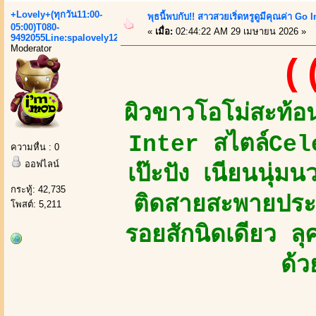
+Lovely+(ทุกวัน11:00-
พุธนี้พบกับ!! สาวสวยเริ่ดหรูดูมีคุณค่า Go
05:00)T080-
«
เมื่อ:
02:44:22 AM 29 เมษายน 2026 »
9492055Line:spalovely123
Moderator
(
ผิวขาวโอโม่สะท้อ
Inter สไตล์Cel
ความหื่น : 0
ออฟไลน์
เป๊ะปัง เนียนนุ่ม
กระทู้: 42,735
ติดสายสะพายประ
โพสต์: 5,211
รอยสักนิดเดียว ลุ
ด้