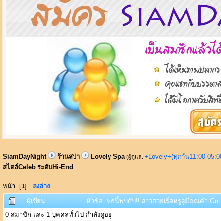
SiamDayNight
ร้านสปา
Lovely Spa
+Lovely+(ทุกวัน11:00-05:
(ผู้ดูแล:
สไตล์Celeb ระดับHi-End
หน้า: [
1
]
ลงล่าง
ผู้เขียน
หัวข้อ: พุธนี้พบกับ!! สาวสวยเริ่ดหรูดูมีคุณค่า G
0 สมาชิก และ 1 บุคคลทั่วไป กำลังดูอยู่