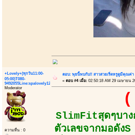
+Lovely+(ทุกวัน11:00-
ตอบ: พุธนี้พบกับ!! สาวสวยเริ่ดหรูดูมีคุณค
05:00)T080-
«
ตอบ #4 เมื่อ:
02:50:18 AM 29 เมษายน 2
9492055Line:spalovely123
Moderator
(
SlimFitสุดๆบางก
ตัวเลขจากมอดัง
ความหื่น : 0