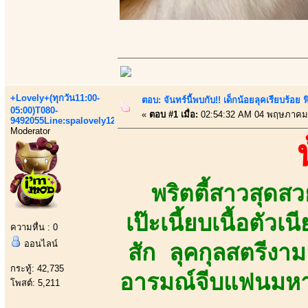
+Lovely+(ทุกวัน11:00-
ตอบ: จันทร์นี้พบกับ!! เด็กน้อยลุคเรียบร้อ
05:00)T080-
«
ตอบ #1 เมื่อ:
02:54:32 AM 04 พฤษภาคม
9492055Line:spalovely123
Moderator
พริตตี้สาวสุด
เป๊ะเนี้ยบเนื้อตัว
ความหื่น : 0
ออนไลน์
สัก ลุคกุลสตรีงามล
กระทู้: 42,735
อารมณ์จีบแฟนมหาลั
โพสต์: 5,211