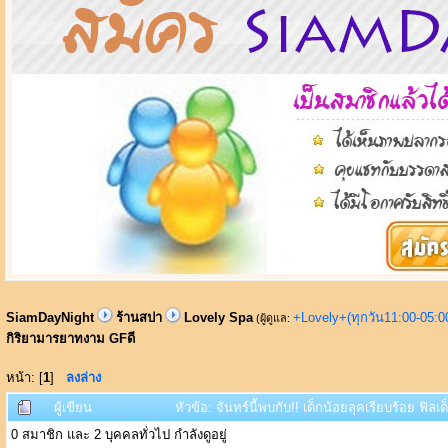
SiamDayNight
ร้านสปา
Lovely Spa
+Lovely+(ทุกวัน11:00-05:
(ผู้ดูแล:
กิริยามารยาทงาม GFดี
หน้า: [
1
]
ลงล่าง
ผู้เขียน
หัวข้อ: จันทร์นี้พบกับ!! เด็กน้อยลุคเรียบร้อย ฟิ
0 สมาชิก และ 2 บุคคลทั่วไป กำลังดูอยู่