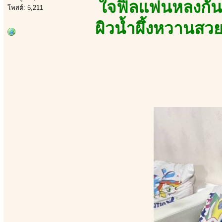
ใจฟิลแฟนหลงกันท
โพสต์: 5,211
ผิวน้ำผึ้งหวานสว