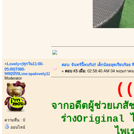
+Lovely+(ทุกวัน11:00-
ตอบ: จันทร์นี้พบกับ!! เด็กน้อยลุคเรียบร้อ
05:00)T080-
«
ตอบ #3 เมื่อ:
02:58:40 AM 04 พฤษภาคม
9492055Line:spalovely123
Moderator
((
จากอดีตผู้ช่วยเภส
ร่างOriginal ไ
ความหื่น : 0
ออนไลน์
ไพเ