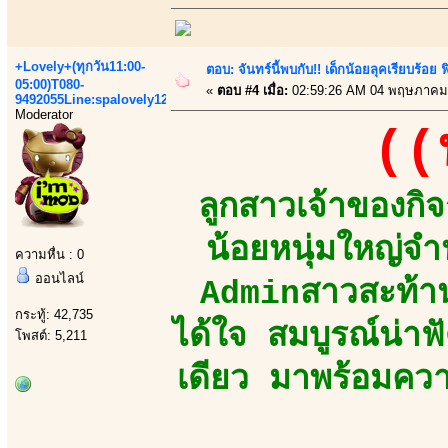
+Lovely+(ทุกวัน11:00-
ตอบ: จันทร์นี้พบกับ!! เด็กน้อยลุคเรียบร้อ
05:00)T080-
«
ตอบ #4 เมื่อ:
02:59:26 AM 04 พฤษภาคม
9492055Line:spalovely123
Moderator
((
ลูกสาวเจ้าของกิ
น้อยหนุ่มใหญ่
ความหื่น : 0
ออนไลน์
Adminสาวสะท้าน
กระทู้: 42,735
ได้ใจ สมบูรณ์น่า
โพสต์: 5,211
เดียว มาพร้อมความ