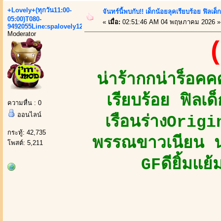
+Lovely+(ทุกวัน11:00-
จันทร์นี้พบกับ!! เด็กน้อยลุคเรียบร้อย ฟิล
05:00)T080-
«
เมื่อ:
02:51:46 AM 04 พฤษภาคม 2026 »
9492055Line:spalovely123
Moderator
(
น่าร้ากกน่าร็อ
เรียบร้อย ฟิลเ
ความหื่น : 0
ออนไลน์
เรือนร่างOrig
กระทู้: 42,735
พรรณขาวเนียน นุ
โพสต์: 5,211
GFดียิ้มแย