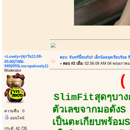
+Lovely+(ทุกวัน11:00-
ตอบ: จันทร์นี้พบกับ!! เด็กน้อยลุคเรียบร้อ
05:00)T080-
«
ตอบ #2 เมื่อ:
02:56:09 AM 04 พฤษภาคม
9492055Line:spalovely123
Moderator
(
SlimFitสุดๆบางก
ตัวเลขจากมอดัง
ความหื่น : 0
ออนไลน์
เป็นตะเกียบพร้อม
กระทู้: 42,735