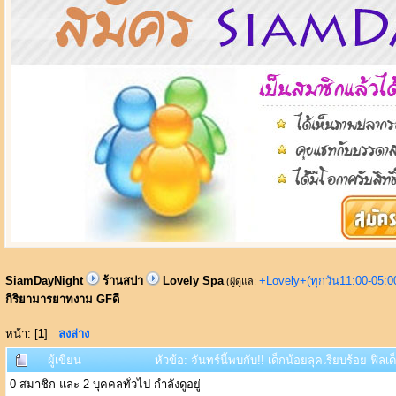
SiamDayNight
ร้านสปา
Lovely Spa
+Lovely+(ทุกวัน11:00-05:
(ผู้ดูแล:
กิริยามารยาทงาม GFดี
หน้า: [
1
]
ลงล่าง
ผู้เขียน
หัวข้อ: จันทร์นี้พบกับ!! เด็กน้อยลุคเรียบร้อย ฟิ
0 สมาชิก และ 2 บุคคลทั่วไป กำลังดูอยู่