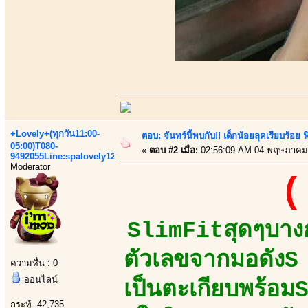
+Lovely+(ทุกวัน11:00-
ตอบ: จันทร์นี้พบกับ!! เด็กน้อยลุคเรียบร้อ
05:00)T080-
«
ตอบ #2 เมื่อ:
02:56:09 AM 04 พฤษภาคม
9492055Line:spalovely123
Moderator
(
SlimFitสุดๆบางก
ตัวเลขจากมอดัง
ความหื่น : 0
ออนไลน์
เป็นตะเกียบพร้อม
กระทู้: 42,735