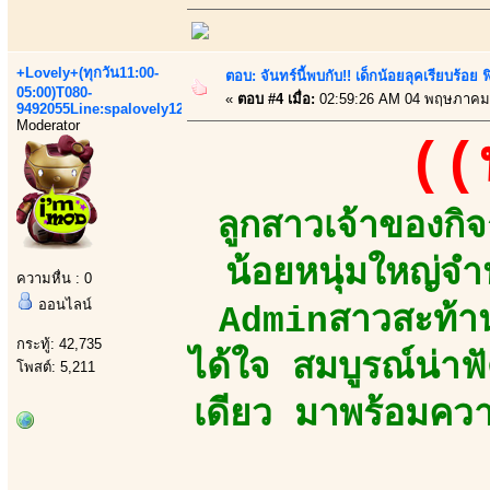
+Lovely+(ทุกวัน11:00-
ตอบ: จันทร์นี้พบกับ!! เด็กน้อยลุคเรียบร้อ
05:00)T080-
«
ตอบ #4 เมื่อ:
02:59:26 AM 04 พฤษภาคม
9492055Line:spalovely123
Moderator
((
ลูกสาวเจ้าของกิ
น้อยหนุ่มใหญ่
ความหื่น : 0
ออนไลน์
Adminสาวสะท้าน
กระทู้: 42,735
ได้ใจ สมบูรณ์น่า
โพสต์: 5,211
เดียว มาพร้อมความ