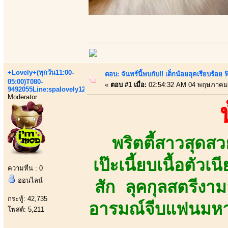
+Lovely+(ทุกวัน11:00-
ตอบ: จันทร์นี้พบกับ!! เด็กน้อยลุคเรียบร้อ
05:00)T080-
«
ตอบ #1 เมื่อ:
02:54:32 AM 04 พฤษภาคม
9492055Line:spalovely123
Moderator
พริตตี้สาวสุด
เป๊ะเนี้ยบเนื้อตัว
ความหื่น : 0
ออนไลน์
สัก ลุคกุลสตรีงามล
กระทู้: 42,735
อารมณ์จีบแฟนมหาลั
โพสต์: 5,211