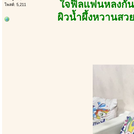
ใจฟิลแฟนหลงกันท
โพสต์: 5,211
ผิวน้ำผึ้งหวานสว