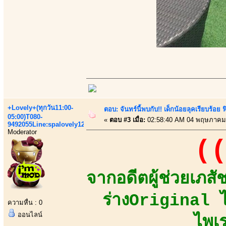
+Lovely+(ทุกวัน11:00-
ตอบ: จันทร์นี้พบกับ!! เด็กน้อยลุคเรียบร้อ
05:00)T080-
«
ตอบ #3 เมื่อ:
02:58:40 AM 04 พฤษภาคม
9492055Line:spalovely123
Moderator
((
จากอดีตผู้ช่วยเภส
ร่างOriginal ไ
ความหื่น : 0
ออนไลน์
ไพเ