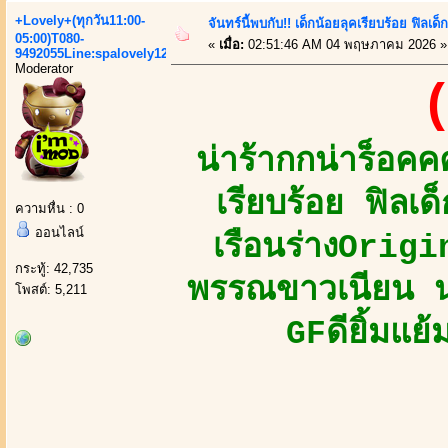
+Lovely+(ทุกวัน11:00-
จันทร์นี้พบกับ!! เด็กน้อยลุคเรียบร้อย ฟิล
05:00)T080-
«
เมื่อ:
02:51:46 AM 04 พฤษภาคม 2026 »
9492055Line:spalovely123
Moderator
(
น่าร้ากกน่าร็อ
เรียบร้อย ฟิลเ
ความหื่น : 0
ออนไลน์
เรือนร่างOrig
กระทู้: 42,735
พรรณขาวเนียน นุ
โพสต์: 5,211
GFดียิ้มแย