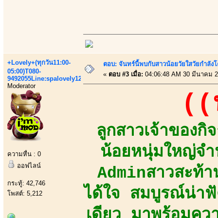
+Lovely+(ทุกวัน11:00-
ตอบ: จันทร์นี้พบกับสาวน้อยวัยใสวัยกำลังโต
05:00)T080-
«
ตอบ #3 เมื่อ:
04:06:48 AM 30 มีนาคม 2
9492055Line:spalovely123
Moderator
((
ลูกสาวเจ้าของกิ
น้อยหนุ่มใหญ่
ความหื่น : 0
ออฟไลน์
Adminสาวสะท้าน
กระทู้: 42,746
ได้ใจ สมบูรณ์น่า
โพสต์: 5,212
เดียว มาพร้อมความ