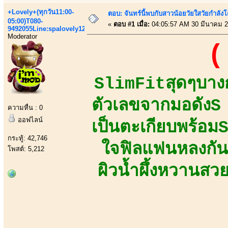
+Lovely+(ทุกวัน11:00-
ตอบ: จันทร์นี้พบกับสาวน้อยวัยใสวัยกำลังโต
05:00)T080-
«
ตอบ #1 เมื่อ:
04:05:57 AM 30 มีนาคม 2
9492055Line:spalovely123
Moderator
(
SlimFitสุดๆบางก
ตัวเลขจากมอดัง
ความหื่น : 0
ออฟไลน์
เป็นตะเกียบพร้อม
กระทู้: 42,746
ใจฟิลแฟนหลงกันท
โพสต์: 5,212
ผิวน้ำผึ้งหวานสว