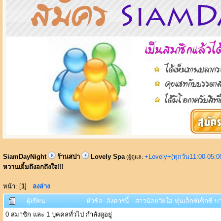
SiamDayNight
ร้านสปา
Lovely Spa
+Lovely+(ทุกวัน11:00-05:
(ผู้ดูแล:
หวานเยิ้มถึงอกถึงใจ!!!
หน้า: [
1
]
ลงล่าง
ผู้เขียน
หัวข้อ: อังคารนี้...สาวน้อยวัยใส หุ่นเอ็กซ์เซ็กซี่
0 สมาชิก และ 1 บุคคลทั่วไป กำลังดูอยู่