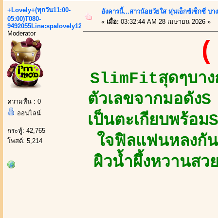
+Lovely+(ทุกวัน11:00-
อังคารนี้...สาวน้อยวัยใส หุ่นเอ็กซ์เซ็กซี่ บ
05:00)T080-
«
เมื่อ:
03:32:44 AM 28 เมษายน 2026 »
9492055Line:spalovely123
Moderator
(
SlimFitสุดๆบางก
ตัวเลขจากมอดัง
ความหื่น : 0
ออนไลน์
เป็นตะเกียบพร้อม
กระทู้: 42,765
ใจฟิลแฟนหลงกันท
โพสต์: 5,214
ผิวน้ำผึ้งหวานสว