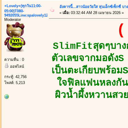
+Lovely+(ทุกวัน11:00-
อังคารนี้...สาวน้อยวัยใส หุ่นเอ็กซ์เซ็กซี่ บ
05:00)T080-
«
เมื่อ:
03:32:44 AM 28 เมษายน 2026 »
9492055Line:spalovely123
Moderator
(
SlimFitสุดๆบางก
ตัวเลขจากมอดัง
ความหื่น : 0
ออฟไลน์
เป็นตะเกียบพร้อม
กระทู้: 42,756
ใจฟิลแฟนหลงกันท
โพสต์: 5,213
ผิวน้ำผึ้งหวานสว