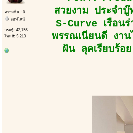
สวยงาม ประจำบู๊ท
ความหื่น : 0
ออฟไลน์
S-Curve เรือนร่
กระทู้: 42,756
พรรณเนียนดี งานไ
โพสต์: 5,213
ฝัน ลุคเรียบร้