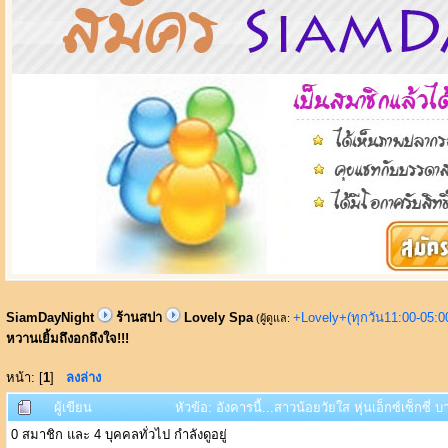
SiamDayNight
ร้านสปา
Lovely Spa
+Lovely+(ทุกวัน11:00-05:
(ผู้ดูแล:
หวานเยิ้มถึงอกถึงใจ!!!
หน้า: [
1
]
ลงล่าง
ผู้เขียน
หัวข้อ: อังคารนี้...สาวน้อยวัยใส หุ่นเอ็กซ์เซ็กซี่
0 สมาชิก และ 4 บุคคลทั่วไป กำลังดูอยู่