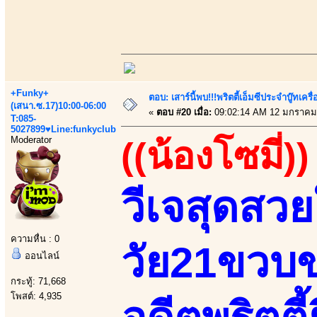
+Funky+
ตอบ: เสาร์นี้พบ!!!พริตตี้เอ็มซีประจำบู๊ทเ
(เสนา.ซ.17)10:00-06:00
«
ตอบ #20 เมื่อ:
09:02:14 AM 12 มกราคม
T:085-
5027899♥Line:funkyclub
Moderator
((น้องโซมี่))
วีเจสุดสว
ความหื่น : 0
วัย21ขวบ
ออนไลน์
กระทู้: 71,668
โพสต์: 4,935