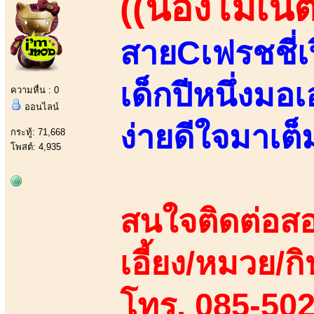
((น้องโมเน่ต์
สายCเฟรชชี่เ
เด็กปีหนึ่งมอ
ความหื่น : 0
ออนไลน์
ง่ายดีใจมาเต็ม
กระทู้: 71,668
โพสต์: 4,935
สนใจติดต่อสอ
เอี้ยง/หมวย/กิ
โทร. 085-50