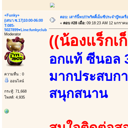
+Funky+
ตอบ: เสาร์นี้พบ!!!พริตตี้เอ็มซีประจำบู๊ทเ
(เสนา.ซ.17)10:00-06:00
«
ตอบ #28 เมื่อ:
09:18:23 AM 12 มกราคม
T:085-
5027899♥Line:funkyclub
Moderator
((น้องแร็กเก
อกแท้ ซีนอล 36
มากประสบการณ
ความหื่น : 0
ออนไลน์
สนุกสนาน
กระทู้: 71,668
โพสต์: 4,935
สนใจติดต่อสอ