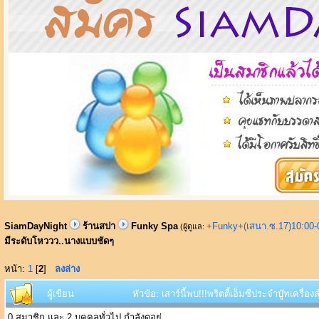
SiamDayNight
ร้านสปา
Funky Spa
+Funky+(เสนา.ซ.17)10:00-
(ผู้ดูแล:
มีระดับโหววว..นางแบบชัดๆ
หน้า:
1
[
2
]
ลงล่าง
ผู้เขียน
หัวข้อ: เสาร์นี้พบ!!!พริตตี้เอ็มซีประจำบู๊ทเคร
0 สมาชิก และ 2 บุคคลทั่วไป กำลังดูอยู่