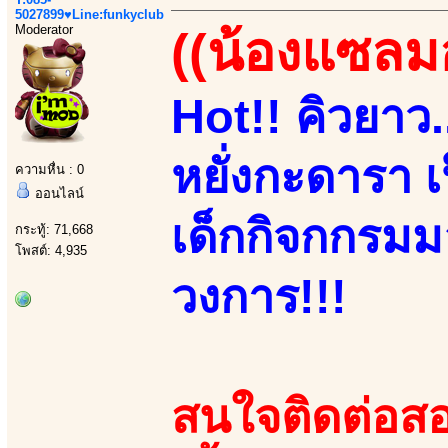
5027899♥Line:funkyclub
Moderator
((น้องแซลม
Hot!! คิวยาว...
หยั่งกะดารา เ
ความหื่น : 0
ออนไลน์
เด็กกิจกกรมมอ
กระทู้: 71,668
โพสต์: 4,935
วงการ!!!
สนใจติดต่อสอ