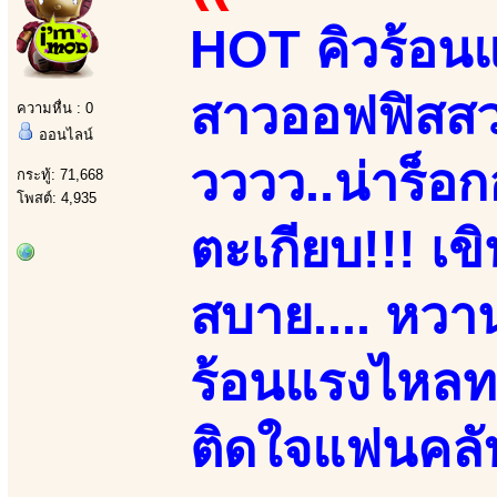
HOT คิวร้อนแ
สาวออฟฟิสสวยเ
ความหื่น : 0
ออนไลน์
วววว..น่าร็อก
กระทู้: 71,668
โพสต์: 4,935
ตะเกียบ!!! เข
สบาย.... หวาน
ร้อนแรงไหลทะ
ติดใจแฟนคลับ