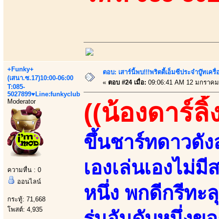
+Funky+
ตอบ: เสาร์นี้พบ!!!พริตตี้เอ็มซีประจำบู๊ทเ
(เสนา.ซ.17)10:00-06:00
«
ตอบ #24 เมื่อ:
09:06:41 AM 12 มกราคม
T:085-
5027899♥Line:funkyclub
Moderator
((น้องดาร์ลิ
ขึ้นชาร์ทดาวดั
เองเล่นเองไม่มี
ความหื่น : 0
ออนไลน์
หนึ่ง พกดีกรีทะ
กระทู้: 71,668
โพสต์: 4,935
รุ่นอันดับหนึ่ง