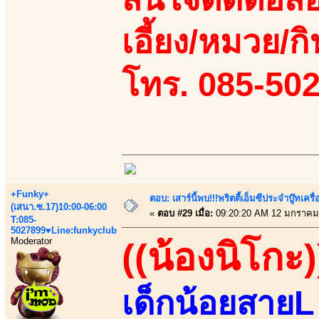
เอี้ยง/หมวย/กิ
โทร. 085-50
+Funky+
ตอบ: เสาร์นี้พบ!!!พริตตี้เอ็มซีประจำบู๊ทเ
(เสนา.ซ.17)10:00-06:00
«
ตอบ #29 เมื่อ:
09:20:20 AM 12 มกราคม
T:085-
5027899♥Line:funkyclub
Moderator
((น้องนิโกะ)
เด็กน้อยสายL