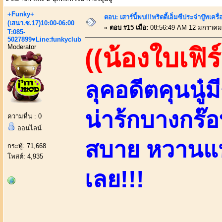
+Funky+
ตอบ: เสาร์นี้พบ!!!พริตตี้เอ็มซีประจำบู๊ทเ
(เสนา.ซ.17)10:00-06:00
«
ตอบ #15 เมื่อ:
08:56:49 AM 12 มกราคม
T:085-
5027899♥Line:funkyclub
Moderator
((น้องใบเฟิร
ลุคอดีตคุนนู๋
น่าร้กบางกร๊
ความหื่น : 0
ออนไลน์
สบาย หวานแหว
กระทู้: 71,668
โพสต์: 4,935
เลย!!!