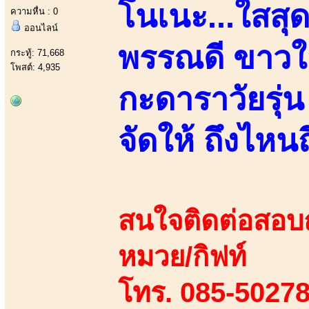
โนเนะ...ใสสุด
ความหื่น : 0
ออนไลน์
พรรณดี ขาวใสว
กระทู้: 71,668
โพสต์: 4,935
กะดาราวัยรุ่
จัดให้ ถึงไหน
สนใจติดต่อสอบถา
หมวย/กิฟท์
โทร. 085-50278