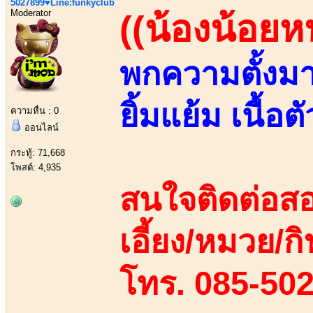
5027899♥Line:funkyclub
Moderator
((น้องน้อยหน
พกความตั้งมาเ
ยิ้มแย้ม เนื้อ
ความหื่น : 0
ออนไลน์
กระทู้: 71,668
โพสต์: 4,935
สนใจติดต่อสอ
เอี้ยง/หมวย/กิ
โทร. 085-50