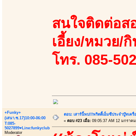
สนใจติดต่อสอ
เอี้ยง/หมวย/กิ
โทร. 085-50
+Funky+
ตอบ: เสาร์นี้พบ!!!พริตตี้เอ็มซีประจำบู๊ทเ
(เสนา.ซ.17)10:00-06:00
«
ตอบ #23 เมื่อ:
09:05:37 AM 12 มกราคม
T:085-
5027899♥Line:funkyclub
Moderator