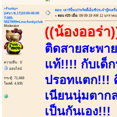
+Funky+
ตอบ: เสาร์นี้พบ!!!พริตตี้เอ็มซีประจำบู๊ทเ
(เสนา.ซ.17)10:00-06:00
«
ตอบ #25 เมื่อ:
09:09:19 AM 12 มกราคม
T:085-
5027899♥Line:funkyclub
Moderator
((น้องออร่า)
ติดสายสะพาย
แท้!!!! กับเด็
ความหื่น : 0
ออนไลน์
ปรอทแตก!!! 
กระทู้: 71,668
โพสต์: 4,935
เนียนนุ่มตากล
เป็นกันเอง!!!