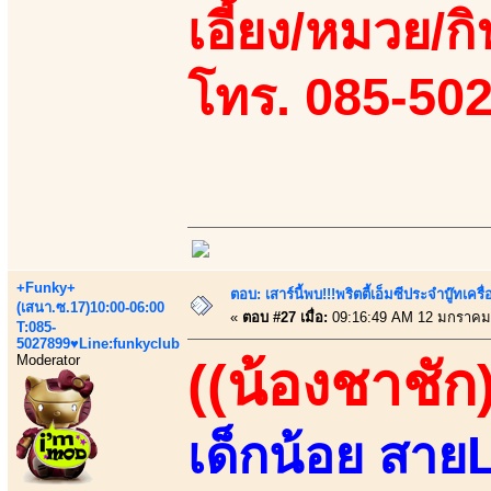
เอี้ยง/หมวย/กิ
โทร. 085-50
+Funky+
ตอบ: เสาร์นี้พบ!!!พริตตี้เอ็มซีประจำบู๊ทเ
(เสนา.ซ.17)10:00-06:00
«
ตอบ #27 เมื่อ:
09:16:49 AM 12 มกราคม
T:085-
5027899♥Line:funkyclub
Moderator
((น้องชาชัก)
เด็กน้อย สายL 