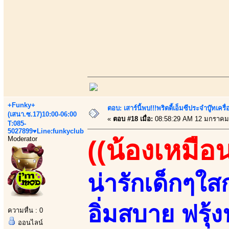
+Funky+
ตอบ: เสาร์นี้พบ!!!พริตตี้เอ็มซีประจำบู๊ทเ
(เสนา.ซ.17)10:00-06:00
«
ตอบ #18 เมื่อ:
08:58:29 AM 12 มกราคม
T:085-
5027899♥Line:funkyclub
Moderator
((น้องเหมือ
น่ารักเด็กๆใส
อิ่มสบาย ฟรุ้
ความหื่น : 0
ออนไลน์