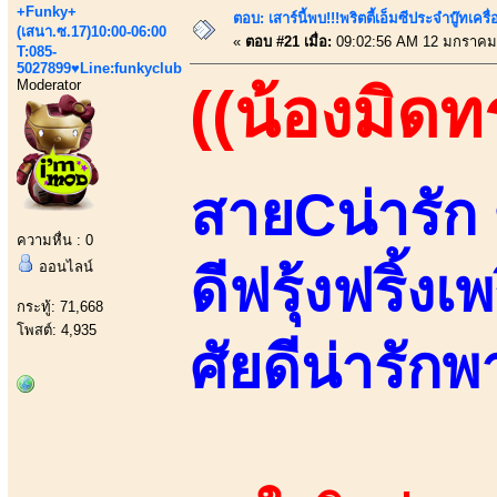
+Funky+
ตอบ: เสาร์นี้พบ!!!พริตตี้เอ็มซีประจำบู๊ทเ
(เสนา.ซ.17)10:00-06:00
«
ตอบ #21 เมื่อ:
09:02:56 AM 12 มกราคม
T:085-
5027899♥Line:funkyclub
Moderator
((น้องมิด
สายCน่ารัก
ความหื่น : 0
ออนไลน์
ดีฟรุ้งฟริ้ง
กระทู้: 71,668
โพสต์: 4,935
ศัยดีน่ารักพา