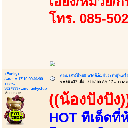
เอี้ยง/หมวย/กิ
โทร. 085-50
+Funky+
ตอบ: เสาร์นี้พบ!!!พริตตี้เอ็มซีประจำบู๊ทเ
(เสนา.ซ.17)10:00-06:00
«
ตอบ #17 เมื่อ:
08:57:55 AM 12 มกราคม
T:085-
5027899♥Line:funkyclub
Moderator
((น้องปังปัง)
HOT ทีเด็ดที่