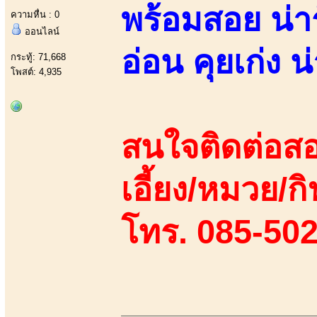
พร้อมสอย น่ารั
ความหื่น : 0
ออนไลน์
อ่อน คุยเก่ง
กระทู้: 71,668
โพสต์: 4,935
สนใจติดต่อสอ
เอี้ยง/หมวย/กิ
โทร. 085-50