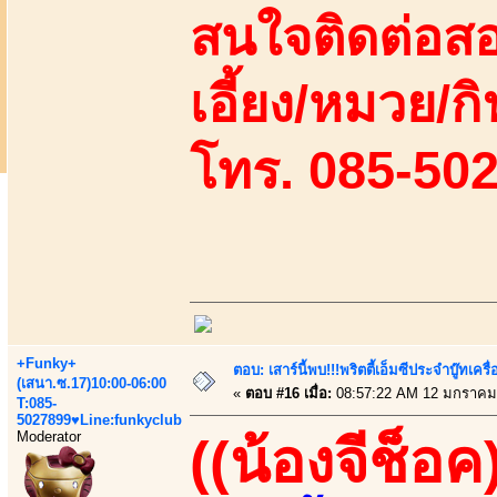
สนใจติดต่อสอ
เอี้ยง/หมวย/กิ
โทร. 085-50
+Funky+
ตอบ: เสาร์นี้พบ!!!พริตตี้เอ็มซีประจำบู๊ทเ
(เสนา.ซ.17)10:00-06:00
«
ตอบ #16 เมื่อ:
08:57:22 AM 12 มกราคม
T:085-
5027899♥Line:funkyclub
Moderator
((น้องจีช็อค