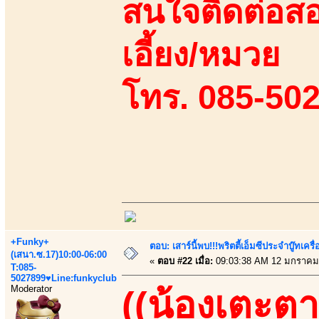
สนใจติดต่อสอ
เอี้ยง/หมวย
โทร. 085-50
+Funky+
ตอบ: เสาร์นี้พบ!!!พริตตี้เอ็มซีประจำบู๊ทเ
(เสนา.ซ.17)10:00-06:00
«
ตอบ #22 เมื่อ:
09:03:38 AM 12 มกราคม
T:085-
5027899♥Line:funkyclub
Moderator
((น้องเตะตา