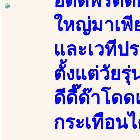
อดีตพริตตี้
ใหญ่มาเพี
และเวทีป
ตั้งแต่วัยร
ดีดี๊ด๊าโด
กระเทือนไ