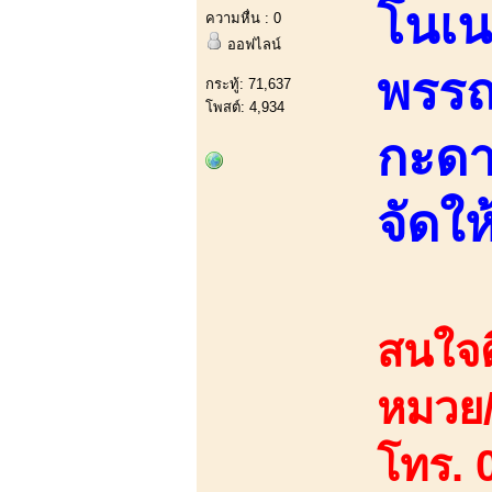
โนเนะ
ความหื่น : 0
ออฟไลน์
พรรณด
กระทู้: 71,637
โพสต์: 4,934
กะดา
จัดให
สนใจต
หมวย/
โทร. 