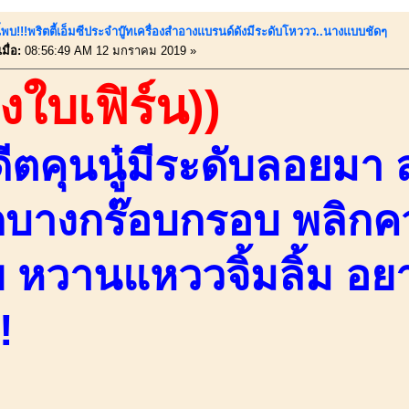
ี้พบ!!!พริตตี้เอ็มซีประจำบู๊ทเครื่องสำอางแบรนด์ดังมีระดับโหววว..นางแบบชัดๆ
มื่อ:
08:56:49 AM 12 มกราคม 2019 »
องใบเฟิร์น))
ีตคุนนู๋มีระดับลอยมา 
้กบางกร๊อบกรอบ พลิกค
 หวานแหววจิ้มลิ้ม อยา
!