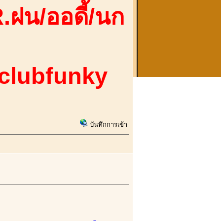
.ฝน/ออดี้/นก
 clubfunky
บันทึกการเข้า