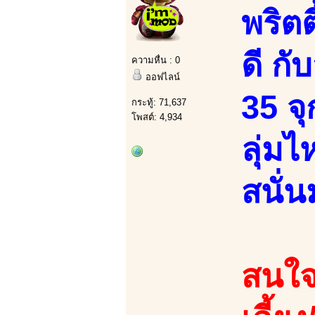
พริตต
ดี ก
ความหื่น : 0
ออฟไลน์
35 จุ
กระทู้: 71,637
โพสต์: 4,934
ลุ่มไ
สนั่น
สนใจ