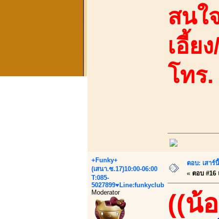
สนใจ
เอี้ย
โทร.
+Funky+
ตอบ: เสาร์น
(เสนา.ซ.17)10:00-06:00
«
ตอบ #16 เ
T:085-
5027899♥Line:funkyclub
Moderator
((น้