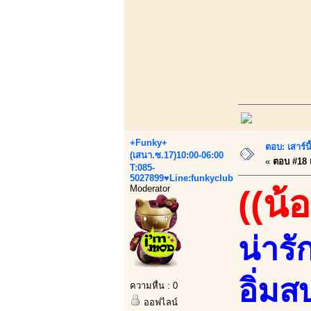
+Funky+
ตอบ: เสาร์น
(เสนา.ซ.17)10:00-06:00
«
ตอบ #18 เ
T:085-
5027899♥Line:funkyclub
Moderator
((น้
น่ารั
อิ่มส
ความหื่น : 0
ออฟไลน์