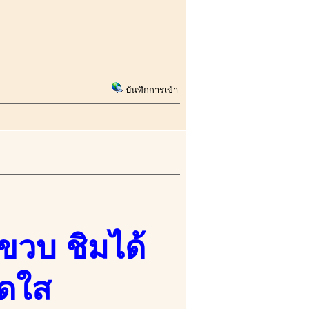
บันทึกการเข้า
0ขวบ ชิมได้
สดใส