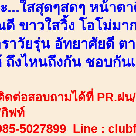
...ใสสุดๆสดๆ หน้าตาดี
ี ขาวใสวิ้ง โอโม่มากก
ราวัยรุ่น อัทยาศัยดี 
้ ถึงไหนถึงกัน ชอบกัน
ิดต่อสอบถามได้ที่ PR.ฝน/ออ
กิฟท์
085-5027899 Line : club