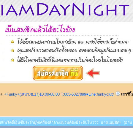
+Funky+(เสนา.ซ.17)10:00-06:00 T:085-5027899♥Line:funkyclub
เสาร์นี
ูแล:
)
้พบ!!!พริตตี้เอ็มซีประจำบู๊ทเครื่องสำอางแบรนด์ดังมีระดับโหววว..นางแบบชัดๆ (อ่าน 