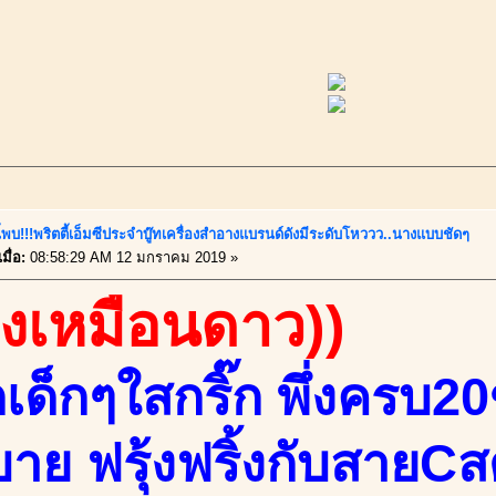
ี้พบ!!!พริตตี้เอ็มซีประจำบู๊ทเครื่องสำอางแบรนด์ดังมีระดับโหววว..นางแบบชัดๆ
มื่อ:
08:58:29 AM 12 มกราคม 2019 »
องเหมือนดาว))
กเด็กๆใสกริ๊ก พึ่งครบ2
บาย ฟรุ้งฟริ้งกับสายC