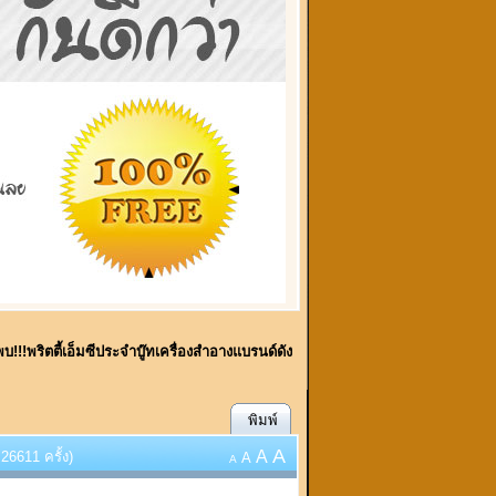
้พบ!!!พริตตี้เอ็มซีประจำบู๊ทเครื่องสำอางแบรนด์ดัง
พิมพ์
A
A
26611 ครั้ง)
A
A