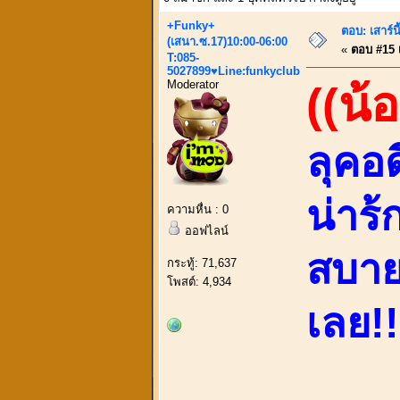
+Funky+
ตอบ: เสาร์น
(เสนา.ซ.17)10:00-06:00
«
ตอบ #15 เ
T:085-
5027899♥Line:funkyclub
Moderator
((น้
ลุคอด
น่าร
ความหื่น : 0
ออฟไลน์
สบาย
กระทู้: 71,637
โพสต์: 4,934
เลย!!