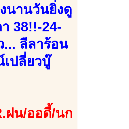
ิ่งนานวันยิ่งดู
า 38!!-24-
ว... ลีลาร้อน
ปลี่ยวบู๊
.ฝน/ออดี้/นก