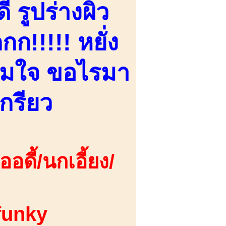
 รูปร่างผิว
ก!!!!! หยั่ง
ตามใจ ขอไรมา
เกรียว
ดี้/นกเอี้ยง/
funky