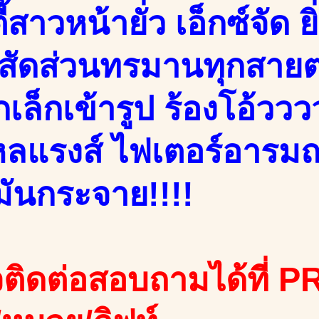
ี้สาวหน้ายั่ว เอ็กซ์จัด ย
ับสัดส่วนทรมานทุกสายต
กเล็กเข้ารูป ร้องโอ้ววว
หลแรงส์ ไฟเตอร์อารมณ์เ
มันกระจาย!!!!
ติดต่อสอบถามได้ที่ PR