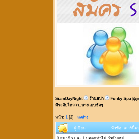
SiamDayNight
ร้านสปา
Funky Spa
(ผู้ด
มีระดับโหววว..นางแบบชัดๆ
หน้า:
1
[
2
]
ลงล่าง
ผู้เขียน
หัวข้อ: เสาร์นี
0 สมาชิก และ 1 บุคคลทั่วไป กำลังดูอยู่