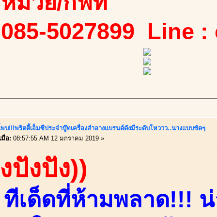
ง/หมวย/กิฟท์
 085-5027899 Line :
ี้พบ!!!พริตตี้เอ็มซีประจำบู๊ทเครื่องสำอางแบรนด์ดังมีระดับโหววว..นางแบบชัดๆ
มื่อ:
08:57:55 AM 12 มกราคม 2019 »
งปังปัง))
ีเด็ดที่ห้ามพลาด!!! น่