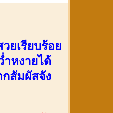
สวยเรียบร้อย
ว่ำหงายได้
กสัมผัสจัง